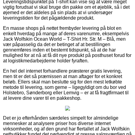
Leveringstidspunktet på T-shirt kan vise sig at være meget
vigtig forudsat vi skal bruge din pakke om et øjeblik, så i det
øjemed er det aldeles på sin plads at vi undersøger
leveringstiden for det pågældende produkt.
En masse shops på nettet frembyder levering på blot en
enkelt hverdag på mange af deres varenumre, eksempelvis
Jack Wolfskin Ocean World – T-Shirt Hr. Str. M – Blå, men
vær påpasselig da det er betinget af at bestillingen
gennemføres inden et bestemt tidspunkt, så at de har
mulighed for at nå at få dit nye produkt på posthuset forud for
at logistikmedarbejderne holder fyraften.
En hel del internet forhandlere præsterer gratis levering,
men tit er det så præmissen at man aftager for et konkret
beløb. Ellers skal man beslutte sig for den mest letkøbte
metode til levering, som gerne – ligegyldigt om du bor ved
Holstebro, Sønderborg eller Lemvig – er at få fragtfirmaet til
at levere dine varer til en pakkeshop.
Det er jo efterhånden særdeles simpelt for almindelige
mennesker at analysere priser hos diverse internet
virksomheder, og af den grund har flertallet af Jack Wolfskin
netbutikker fundet det nødvendigt at presse salgsværdien på