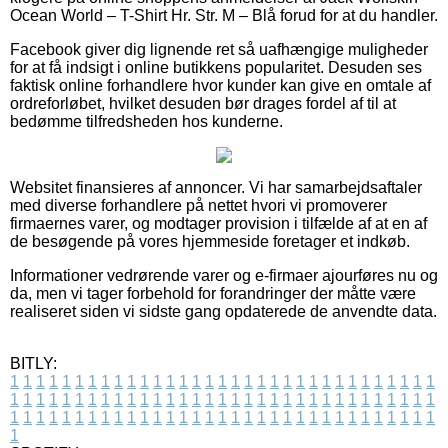
Ocean World – T-Shirt Hr. Str. M – Blå forud for at du handler.
Facebook giver dig lignende ret så uafhængige muligheder
for at få indsigt i online butikkens popularitet. Desuden ses
faktisk online forhandlere hvor kunder kan give en omtale af
ordreforløbet, hvilket desuden bør drages fordel af til at
bedømme tilfredsheden hos kunderne.
Websitet finansieres af annoncer. Vi har samarbejdsaftaler
med diverse forhandlere på nettet hvori vi promoverer
firmaernes varer, og modtager provision i tilfælde af at en af
de besøgende på vores hjemmeside foretager et indkøb.
Informationer vedrørende varer og e-firmaer ajourføres nu og
da, men vi tager forbehold for forandringer der måtte være
realiseret siden vi sidste gang opdaterede de anvendte data.
BITLY:
1
1
1
1
1
1
1
1
1
1
1
1
1
1
1
1
1
1
1
1
1
1
1
1
1
1
1
1
1
1
1
1
1
1
1
1
1
1
1
1
1
1
1
1
1
1
1
1
1
1
1
1
1
1
1
1
1
1
1
1
1
1
1
1
1
1
1
1
1
1
1
1
1
1
1
1
1
1
1
1
1
1
1
1
1
1
1
1
1
1
1
1
1
1
1
1
1
1
1
1