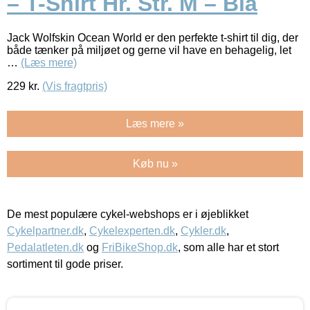
– T-Shirt Hr. Str. M – Blå
Jack Wolfskin Ocean World er den perfekte t-shirt til dig, der
både tænker på miljøet og gerne vil have en behagelig, let
…
(Læs mere)
229
kr.
(Vis fragtpris)
Læs mere »
Køb nu »
De mest populære cykel-webshops er i øjeblikket
Cykelpartner.dk
,
Cykelexperten.dk
,
Cykler.dk
,
Pedalatleten.dk
og
FriBikeShop.dk
, som alle har et stort
sortiment til gode priser.