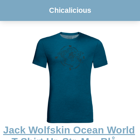
Chicalicious
Jack Wolfskin Ocean World