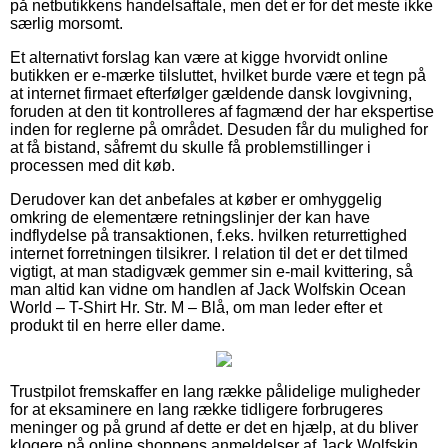
på netbutikkens handelsaftale, men det er for det meste ikke
særlig morsomt.
Et alternativt forslag kan være at kigge hvorvidt online
butikken er e-mærke tilsluttet, hvilket burde være et tegn på
at internet firmaet efterfølger gældende dansk lovgivning,
foruden at den tit kontrolleres af fagmænd der har ekspertise
inden for reglerne på området. Desuden får du mulighed for
at få bistand, såfremt du skulle få problemstillinger i
processen med dit køb.
Derudover kan det anbefales at køber er omhyggelig
omkring de elementære retningslinjer der kan have
indflydelse på transaktionen, f.eks. hvilken returrettighed
internet forretningen tilsikrer. I relation til det er det tilmed
vigtigt, at man stadigvæk gemmer sin e-mail kvittering, så
man altid kan vidne om handlen af Jack Wolfskin Ocean
World – T-Shirt Hr. Str. M – Blå, om man leder efter et
produkt til en herre eller dame.
Trustpilot fremskaffer en lang række pålidelige muligheder
for at eksaminere en lang række tidligere forbrugeres
meninger og på grund af dette er det en hjælp, at du bliver
klogere på online shoppens anmeldelser af Jack Wolfskin