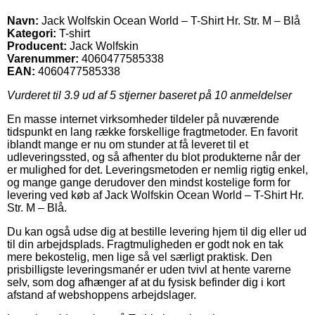
Navn:
Jack Wolfskin Ocean World – T-Shirt Hr. Str. M – Blå
Kategori:
T-shirt
Producent:
Jack Wolfskin
Varenummer:
4060477585338
EAN:
4060477585338
Vurderet til
3.9
ud af 5 stjerner baseret på
10
anmeldelser
En masse internet virksomheder tildeler på nuværende
tidspunkt en lang række forskellige fragtmetoder. En favorit
iblandt mange er nu om stunder at få leveret til et
udleveringssted, og så afhenter du blot produkterne når der
er mulighed for det. Leveringsmetoden er nemlig rigtig enkel,
og mange gange derudover den mindst kostelige form for
levering ved køb af Jack Wolfskin Ocean World – T-Shirt Hr.
Str. M – Blå.
Du kan også udse dig at bestille levering hjem til dig eller ud
til din arbejdsplads. Fragtmuligheden er godt nok en tak
mere bekostelig, men lige så vel særligt praktisk. Den
prisbilligste leveringsmanér er uden tvivl at hente varerne
selv, som dog afhænger af at du fysisk befinder dig i kort
afstand af webshoppens arbejdslager.