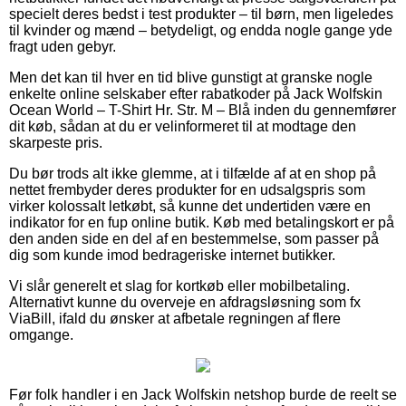
specielt deres bedst i test produkter – til børn, men ligeledes
til kvinder og mænd – betydeligt, og endda nogle gange yde
fragt uden gebyr.
Men det kan til hver en tid blive gunstigt at granske nogle
enkelte online selskaber efter rabatkoder på Jack Wolfskin
Ocean World – T-Shirt Hr. Str. M – Blå inden du gennemfører
dit køb, sådan at du er velinformeret til at modtage den
skarpeste pris.
Du bør trods alt ikke glemme, at i tilfælde af at en shop på
nettet frembyder deres produkter for en udsalgspris som
virker kolossalt letkøbt, så kunne det undertiden være en
indikator for en fup online butik. Køb med betalingskort er på
den anden side en del af en bestemmelse, som passer på
dig som kunde imod bedrageriske internet butikker.
Vi slår generelt et slag for kortkøb eller mobilbetaling.
Alternativt kunne du overveje en afdragsløsning som fx
ViaBill, ifald du ønsker at afbetale regningen af flere
omgange.
Før folk handler i en Jack Wolfskin netshop burde de reelt se