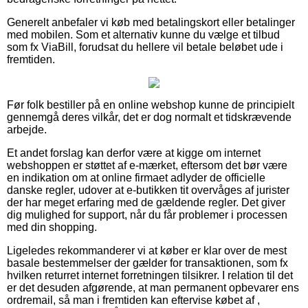
Generelt anbefaler vi køb med betalingskort eller betalinger
med mobilen. Som et alternativ kunne du vælge et tilbud
som fx ViaBill, forudsat du hellere vil betale beløbet ude i
fremtiden.
Før folk bestiller på en online webshop kunne de principielt
gennemgå deres vilkår, det er dog normalt et tidskrævende
arbejde.
Et andet forslag kan derfor være at kigge om internet
webshoppen er støttet af e-mærket, eftersom det bør være
en indikation om at online firmaet adlyder de officielle
danske regler, udover at e-butikken tit overvåges af jurister
der har meget erfaring med de gældende regler. Det giver
dig mulighed for support, når du får problemer i processen
med din shopping.
Ligeledes rekommanderer vi at køber er klar over de mest
basale bestemmelser der gælder for transaktionen, som fx
hvilken returret internet forretningen tilsikrer. I relation til det
er det desuden afgørende, at man permanent opbevarer ens
ordremail, så man i fremtiden kan eftervise købet af ,