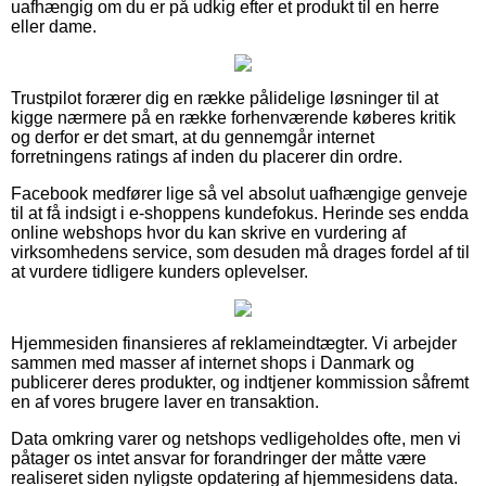
uafhængig om du er på udkig efter et produkt til en herre
eller dame.
Trustpilot forærer dig en række pålidelige løsninger til at
kigge nærmere på en række forhenværende køberes kritik
og derfor er det smart, at du gennemgår internet
forretningens ratings af inden du placerer din ordre.
Facebook medfører lige så vel absolut uafhængige genveje
til at få indsigt i e-shoppens kundefokus. Herinde ses endda
online webshops hvor du kan skrive en vurdering af
virksomhedens service, som desuden må drages fordel af til
at vurdere tidligere kunders oplevelser.
Hjemmesiden finansieres af reklameindtægter. Vi arbejder
sammen med masser af internet shops i Danmark og
publicerer deres produkter, og indtjener kommission såfremt
en af vores brugere laver en transaktion.
Data omkring varer og netshops vedligeholdes ofte, men vi
påtager os intet ansvar for forandringer der måtte være
realiseret siden nyligste opdatering af hjemmesidens data.