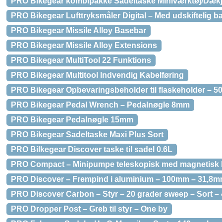
PRO Bikegear kombipakke Sadeltaske Miniværktøj/Dæk
PRO Bikegear Lufttryksmåler Digital – Med udskiftelig ba
PRO Bikegear Missile Alloy Basebar
PRO Bikegear Missile Alloy Extensions
PRO Bikegear MultiTool 22 Funktions
PRO Bikegear Multitool Indvendig Kabelføring
PRO Bikegear Opbevaringsbeholder til flaskeholder – 5
PRO Bikegear Pedal Wrench – Pedalnøgle 8mm
PRO Bikegear Pedalnøgle 15mm
PRO Bikegear Sadeltaske Maxi Plus Sort
PRO Bilkegear Discover taske til sadel 0.6L
PRO Compact – Minipumpe teleskopisk med magnetisk 
PRO Discover – Frempind i aluminium – 100mm – 31,8mm 
PRO Discover Carbon – Styr – 20 grader sweep – Sort 
PRO Dropper Post – Greb til styr – One by