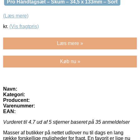
Pro Håndtagsæt – Skum – 34,5 x 133mm – Sort
(Læs mere)
kr.
(Vis fragtpris)
Læs mere »
Køb nu »
Navn:
Kategori:
Producent:
Varenummer:
EAN:
Vurderet til
4.7
ud af 5 stjerner baseret på
35
anmeldelser
Masser af butikker på nettet udlover nu til dags en lang
række forskellige muligheder for fragt. En favorit er lige nu