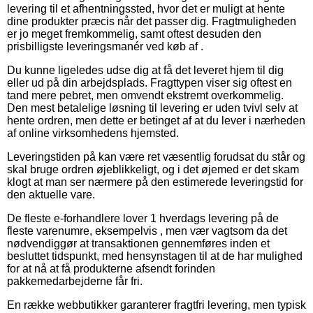
levering til et afhentningssted, hvor det er muligt at hente
dine produkter præcis når det passer dig. Fragtmuligheden
er jo meget fremkommelig, samt oftest desuden den
prisbilligste leveringsmanér ved køb af .
Du kunne ligeledes udse dig at få det leveret hjem til dig
eller ud på din arbejdsplads. Fragttypen viser sig oftest en
tand mere pebret, men omvendt ekstremt overkommelig.
Den mest betalelige løsning til levering er uden tvivl selv at
hente ordren, men dette er betinget af at du lever i nærheden
af online virksomhedens hjemsted.
Leveringstiden på kan være ret væsentlig forudsat du står og
skal bruge ordren øjeblikkeligt, og i det øjemed er det skam
klogt at man ser nærmere på den estimerede leveringstid for
den aktuelle vare.
De fleste e-forhandlere lover 1 hverdags levering på de
fleste varenumre, eksempelvis , men vær vagtsom da det
nødvendiggør at transaktionen gennemføres inden et
besluttet tidspunkt, med hensynstagen til at de har mulighed
for at nå at få produkterne afsendt forinden
pakkemedarbejderne får fri.
En række webbutikker garanterer fragtfri levering, men typisk