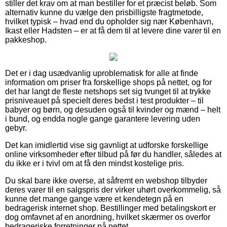
stiller det krav om at man bestiller for et præcist beløb. Som
alternativ kunne du vælge den prisbilligste fragtmetode,
hvilket typisk – hvad end du opholder sig nær København,
Ikast eller Hadsten – er at få dem til at levere dine varer til en
pakkeshop.
Det er i dag usædvanlig uproblematisk for alle at finde
information om priser fra forskellige shops på nettet, og for
det har langt de fleste netshops set sig tvunget til at trykke
prisniveauet på specielt deres bedst i test produkter – til
babyer og børn, og desuden også til kvinder og mænd – helt
i bund, og endda nogle gange garantere levering uden
gebyr.
Det kan imidlertid vise sig gavnligt at udforske forskellige
online virksomheder efter tilbud på før du handler, således at
du ikke er i tvivl om at få den mindst kostelige pris.
Du skal bare ikke overse, at såfremt en webshop tilbyder
deres varer til en salgspris der virker uhørt overkommelig, så
kunne det mange gange være et kendetegn på en
bedragerisk internet shop. Bestillinger med betalingskort er
dog omfavnet af en anordning, hvilket skærmer os overfor
bedrageriske forretninger på nettet.