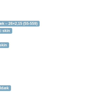
k – 26×2,15 (55-559)
c skin
skin
eldæk