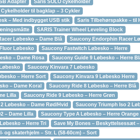
USB Adapter
Saris SOLO cykelholder
Cykelholder til bagklap – 3 Cykler
Desk – Med indbygget USB stik
Saris Tilbehørspakke – til
Træningsmåtte
SARIS Trainer Wheel Leveling Block
Racer Løbesko – Dame Blå
Saucony Endorphin Racer Lø
 Fluor Løbesko
Saucony Fastwitch Løbesko – Herre
besko – Dame Rosa
Saucony Guide 9 Løbesko – Herre Bl
 Løbesko
Saucony Kinvara 7 Løbesko
besko – Herre Sort
Saucony Kinvara 9 Løbesko Herre
sko – Dame Koral
Saucony Ride 8 Løbesko – Herre Blå
e Lilla
Saucony Ride 9 Løbesko – Herre Grøn
 2 Løbesko – Dame Rød/Hvid
Saucony Triumph Iso 2 Løb
2 – Dame Lilla
Saucony Type A Løbesko – Herre Orange
Løbesko – Herre Tri
Save My Bones – Beskyttelsessæt – S
- og skaterhjelm – Str. L (58-60cm) – Sort