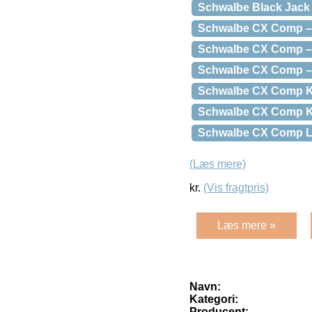
Schwalbe Black Jack
Schwalbe CX Comp – 
Schwalbe CX Comp – 
Schwalbe CX Comp – K
Schwalbe CX Comp Ke
Schwalbe CX Comp Ke
Schwalbe CX Comp L
(Læs mere)
kr.
(Vis fragtpris)
Læs mere »
Navn:
Kategori:
Producent: