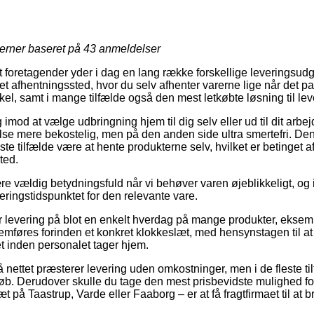
jerner baseret på
43
anmeldelser
foretagender yder i dag en lang række forskellige leveringsudgav
il et afhentningssted, hvor du selv afhenter varerne lige når det 
l, samt i mange tilfælde også den mest letkøbte løsning til lev
 imod at vælge udbringning hjem til dig selv eller ud til dit ar
lse mere bekostelig, men på den anden side ultra smertefri. Den
leste tilfælde være at hente produkterne selv, hvilket er betinget a
ted.
e vældig betydningsfuld når vi behøver varen øjeblikkeligt, og 
veringstidspunktet for den relevante vare.
er levering på blot en enkelt hverdag på mange produkter, eksemp
mføres forinden et konkret klokkeslæt, med hensynstagen til at
ret inden personalet tager hjem.
 nettet præsterer levering uden omkostninger, men i de fleste ti
løb. Derudover skulle du tage den mest prisbevidste mulighed for
på Taastrup, Varde eller Faaborg – er at få fragtfirmaet til at br