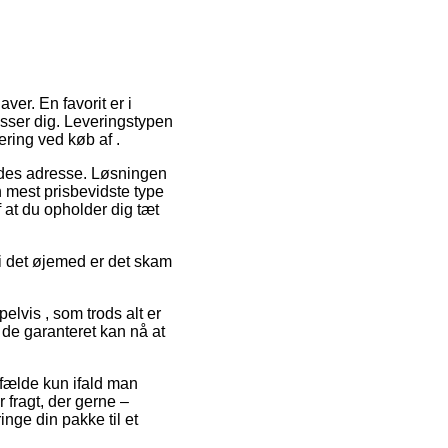
er. En favorit er i
passer dig. Leveringstypen
ering ved køb af .
bejdes adresse. Løsningen
 mest prisbevidste type
f at du opholder dig tæt
i det øjemed er det skam
elvis , som trods alt er
 de garanteret kan nå at
lfælde kun ifald man
 fragt, der gerne –
inge din pakke til et