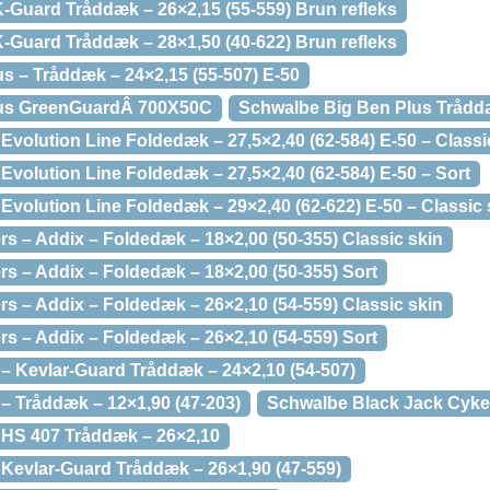
-Guard Tråddæk – 26×2,15 (55-559) Brun refleks
-Guard Tråddæk – 28×1,50 (40-622) Brun refleks
s – Tråddæk – 24×2,15 (55-507) E-50
lus GreenGuardÂ 700X50C
Schwalbe Big Ben Plus Tråddæ
Evolution Line Foldedæk – 27,5×2,40 (62-584) E-50 – Classi
Evolution Line Foldedæk – 27,5×2,40 (62-584) E-50 – Sort
Evolution Line Foldedæk – 29×2,40 (62-622) E-50 – Classic 
s – Addix – Foldedæk – 18×2,00 (50-355) Classic skin
rs – Addix – Foldedæk – 18×2,00 (50-355) Sort
s – Addix – Foldedæk – 26×2,10 (54-559) Classic skin
rs – Addix – Foldedæk – 26×2,10 (54-559) Sort
– Kevlar-Guard Tråddæk – 24×2,10 (54-507)
– Tråddæk – 12×1,90 (47-203)
Schwalbe Black Jack Cyk
 HS 407 Tråddæk – 26×2,10
Kevlar-Guard Tråddæk – 26×1,90 (47-559)