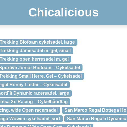
Chicalicious
Trekking Biofoam cykelsadel, large
Trekking damesadel m. gel, small
Trekking open herresadel m. gel
Sportive Junior Biofoam – Cykelsadel
rekking Small Herre, Gel – Cykelsadel
egal Honey Læder – Cykelsadel
rtFit Dynamic racersadel, large
resa Xc Racing – Cykelhåndtag
ing, wide Open racersadel
San Marco Regal Bottega Ho
ega Wowen cykelsadel, sort
San Marco Regale Dynamic 