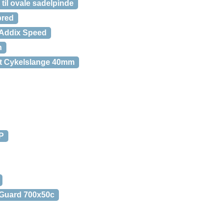
 til ovale sadelpinde
bred
 Addix Speed
n
t Cykelslange 40mm
P
Guard 700x50c