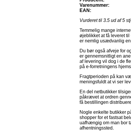
Varenummer:
EAN:
Vurderet til
3.5
ud af 5 st
Temmelig mange internet 
øjeblikket at få leveret t
er nemlig usædvanlig enke
Du bør også afveje for og
er gennemsnitligt en ane
af levering vil dog i de f
på e-forretningens hjems
Fragtperioden på kan vær
meningsfuldt at vi ser le
En del netbutikker tilsig
påkrævet at ordren genne
få bestillingen distribue
Nogle enkelte butikker på
shopper for et fastsat be
uafhængig om man bor tæt 
afhentningssted.