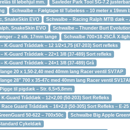
elås til løbehjul mm.
Savleder Park Tool SG-7.2 justerbar
ng
Schwalbe – Fælgtape til Tubeless – 10 meter x 19mm 
c, SnakeSkin EVO
Schwalbe – Racing Ralph MTB dæk –
alph, SnakeSkin EVO
Schwalbe – Thunder Burt Evolutio
længer – 2 stk. 17mm lange
Schwalbe 700×18-25CÂ X-ligh
– K-Guard Tråddæk – 12 1/2×1,75 (47-203) Sort refleks
– K-Guard Tråddæk – 22×1 3/8 (37-489) Sort refleks
 – K-Guard Tråddæk – 24×1 3/8 (37-489) Grå
Slange 20 x 1,50-2,40 med 40mm lang Racer ventil SV7AP
Slange 28″ 700 x 35-47c med 40mm lang Racer ventil SV17A
igge til pigdæk – Str. 6,5×5,8mm
 K-Guard Tråddæk – 12×2,00 (50-203) Sort Refleks
 Race Guard Tråddæk – 16×2,0 (50-305) Sort Refleks – E-25
GreenGuard 50-622 – 700x50c
Schwalbe Big Apple Green
Standard Cykeldæk