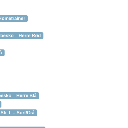
 Hometrainer
besko – Herre Rød
å
esko – Herre Blå
tr. L – Sort/Grå