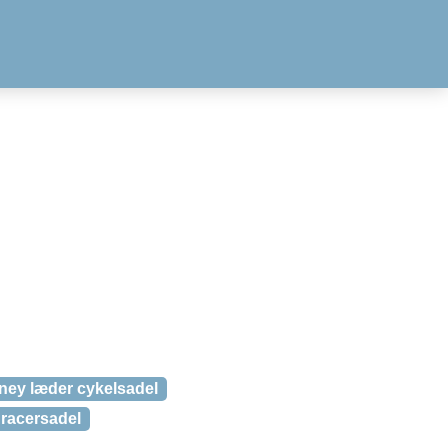
ney læder cykelsadel
racersadel