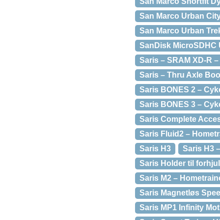
San Marco Shortfit Dy
San Marco Urban City
San Marco Urban Trek
SanDisk MicroSDHC U
Saris – SRAM XD-R –
Saris – Thru Axle Boo
Saris BONES 2 – Cykel
Saris BONES 3 – Cykel
Saris Complete Acces
Saris Fluid2 – Hometr
Saris H3
Saris H3 
Saris Holder til forhju
Saris M2 – Hometraine
Saris Magnetløs Spe
Saris MP1 Infinity Mo