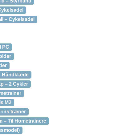
id – Styrbånd
Cykelsadel
l – Cykelsadel
l PC
older
der
 – Håndklæde
p – 2 Cykler
metrainer
is M2
rins træner
m – Til Hometrainere
ngsmodel)