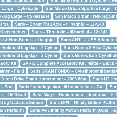
namic racersadel, sort
San Marco Styrbånd Dynamic, Hv
 Large – Cykelsadel
San Marco Urban Sportive Large – 
king Large – Cykelsadel
San Marco Urban Trekking Smal
ltra
Saris – Boost Thru Axle – til baghjul – 12×148
 Kassettehus
Saris – Thru Axle – til baghjul – 12×142
st & Non-Boost – til baghjul
Saris ANT+ – USB Adapter ti
holder til bagklap – 2 Cykler
Saris Bones 2 Bike Cykelh
holder til bagklap – 3 Cykler
Saris Bones Ex 3 Cykelhol
sory Kit
SARIS Complete Accessory Kit / Måtte – Block
ainer – Fluid
Saris GRAN FONDO – Cykelholder til bagkla
– Direct Drive Smart Hometrainer – 2000 Watt
Saris H3 Ho
l – Sort
Saris Justeringsskrue til hometrainer – Gul
Sar
r – 1500 watt
Saris Mag+ – Hometrainer – Justerbar – 5-T
ed og Cadance Sensor
Saris MP1 – Nfinity Motion Platfor
tion Platform
Saris MP1 Infinity Motion Platform (Udstilli