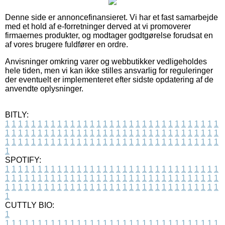
Denne side er annoncefinansieret. Vi har et fast samarbejde
med et hold af e-forretninger derved at vi promoverer
firmaernes produkter, og modtager godtgørelse forudsat en
af vores brugere fuldfører en ordre.
Anvisninger omkring varer og webbutikker vedligeholdes
hele tiden, men vi kan ikke stilles ansvarlig for reguleringer
der eventuelt er implementeret efter sidste opdatering af de
anvendte oplysninger.
BITLY:
1
1
1
1
1
1
1
1
1
1
1
1
1
1
1
1
1
1
1
1
1
1
1
1
1
1
1
1
1
1
1
1
1
1
1
1
1
1
1
1
1
1
1
1
1
1
1
1
1
1
1
1
1
1
1
1
1
1
1
1
1
1
1
1
1
1
1
1
1
1
1
1
1
1
1
1
1
1
1
1
1
1
1
1
1
1
1
1
1
1
1
1
1
1
1
1
1
1
1
1
SPOTIFY:
1
1
1
1
1
1
1
1
1
1
1
1
1
1
1
1
1
1
1
1
1
1
1
1
1
1
1
1
1
1
1
1
1
1
1
1
1
1
1
1
1
1
1
1
1
1
1
1
1
1
1
1
1
1
1
1
1
1
1
1
1
1
1
1
1
1
1
1
1
1
1
1
1
1
1
1
1
1
1
1
1
1
1
1
1
1
1
1
1
1
1
1
1
1
1
1
1
1
1
1
CUTTLY BIO:
1
1
1
1
1
1
1
1
1
1
1
1
1
1
1
1
1
1
1
1
1
1
1
1
1
1
1
1
1
1
1
1
1
1