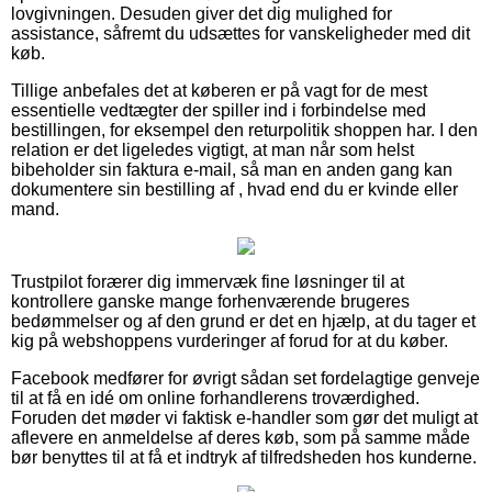
lovgivningen. Desuden giver det dig mulighed for
assistance, såfremt du udsættes for vanskeligheder med dit
køb.
Tillige anbefales det at køberen er på vagt for de mest
essentielle vedtægter der spiller ind i forbindelse med
bestillingen, for eksempel den returpolitik shoppen har. I den
relation er det ligeledes vigtigt, at man når som helst
bibeholder sin faktura e-mail, så man en anden gang kan
dokumentere sin bestilling af , hvad end du er kvinde eller
mand.
Trustpilot forærer dig immervæk fine løsninger til at
kontrollere ganske mange forhenværende brugeres
bedømmelser og af den grund er det en hjælp, at du tager et
kig på webshoppens vurderinger af forud for at du køber.
Facebook medfører for øvrigt sådan set fordelagtige genveje
til at få en idé om online forhandlerens troværdighed.
Foruden det møder vi faktisk e-handler som gør det muligt at
aflevere en anmeldelse af deres køb, som på samme måde
bør benyttes til at få et indtryk af tilfredsheden hos kunderne.