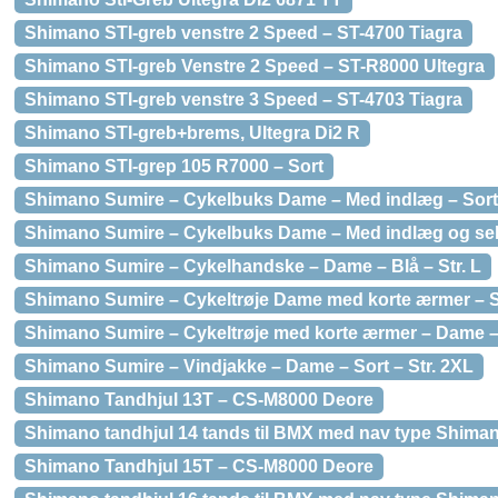
Shimano STI-greb venstre 2 Speed – ST-4700 Tiagra
Shimano STI-greb Venstre 2 Speed – ST-R8000 Ultegra
Shimano STI-greb venstre 3 Speed – ST-4703 Tiagra
Shimano STI-greb+brems, Ultegra Di2 R
Shimano STI-grep 105 R7000 – Sort
Shimano Sumire – Cykelbuks Dame – Med indlæg – Sort 
Shimano Sumire – Cykelbuks Dame – Med indlæg og seler
Shimano Sumire – Cykelhandske – Dame – Blå – Str. L
Shimano Sumire – Cykeltrøje Dame med korte ærmer – So
Shimano Sumire – Cykeltrøje med korte ærmer – Dame – B
Shimano Sumire – Vindjakke – Dame – Sort – Str. 2XL
Shimano Tandhjul 13T – CS-M8000 Deore
Shimano tandhjul 14 tands til BMX med nav type Shim
Shimano Tandhjul 15T – CS-M8000 Deore