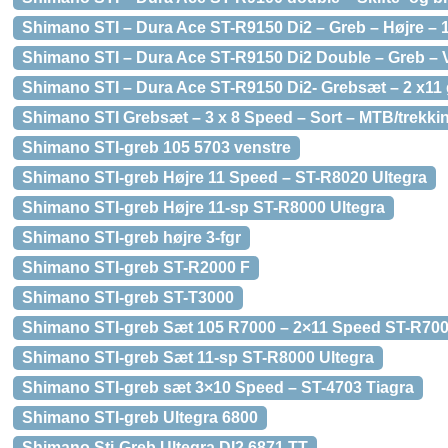
Shimano STI – Dura Ace ST-R9150 Di2 – Greb – Højre – 
Shimano STI – Dura Ace ST-R9150 Di2 Double – Greb – 
Shimano STI – Dura Ace ST-R9150 Di2- Grebsæt – 2 x11
Shimano STI Grebsæt – 3 x 8 Speed – Sort – MTB/trekk
Shimano STI-greb 105 5703 venstre
Shimano STI-greb Højre 11 Speed – ST-R8020 Ultegra
Shimano STI-greb Højre 11-sp ST-R8000 Ultegra
Shimano STI-greb højre 3-fgr
Shimano STI-greb ST-R2000 F
Shimano STI-greb ST-T3000
Shimano STI-greb Sæt 105 R7000 – 2×11 Speed ST-R700
Shimano STI-greb Sæt 11-sp ST-R8000 Ultegra
Shimano STI-greb sæt 3×10 Speed – ST-4703 Tiagra
Shimano STI-greb Ultegra 6800
Shimano Sti-Greb Ultegra DI2 6871 TT