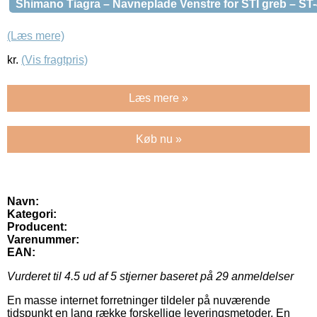
Shimano Tiagra – Navneplade Venstre for STI greb – ST
(Læs mere)
kr.
(Vis fragtpris)
Læs mere »
Køb nu »
Navn:
Kategori:
Producent:
Varenummer:
EAN:
Vurderet til
4.5
ud af 5 stjerner baseret på
29
anmeldelser
En masse internet forretninger tildeler på nuværende
tidspunkt en lang række forskellige leveringsmetoder. En