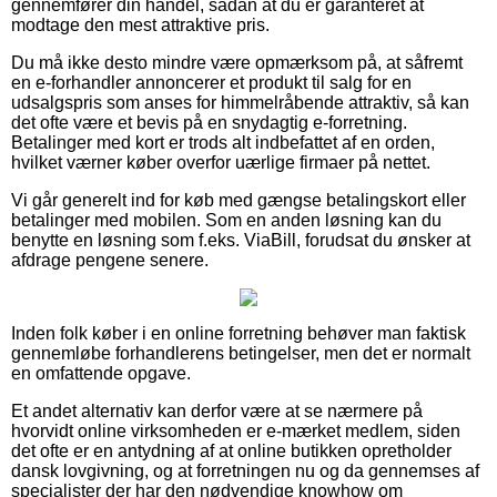
gennemfører din handel, sådan at du er garanteret at
modtage den mest attraktive pris.
Du må ikke desto mindre være opmærksom på, at såfremt
en e-forhandler annoncerer et produkt til salg for en
udsalgspris som anses for himmelråbende attraktiv, så kan
det ofte være et bevis på en snydagtig e-forretning.
Betalinger med kort er trods alt indbefattet af en orden,
hvilket værner køber overfor uærlige firmaer på nettet.
Vi går generelt ind for køb med gængse betalingskort eller
betalinger med mobilen. Som en anden løsning kan du
benytte en løsning som f.eks. ViaBill, forudsat du ønsker at
afdrage pengene senere.
Inden folk køber i en online forretning behøver man faktisk
gennemløbe forhandlerens betingelser, men det er normalt
en omfattende opgave.
Et andet alternativ kan derfor være at se nærmere på
hvorvidt online virksomheden er e-mærket medlem, siden
det ofte er en antydning af at online butikken opretholder
dansk lovgivning, og at forretningen nu og da gennemses af
specialister der har den nødvendige knowhow om