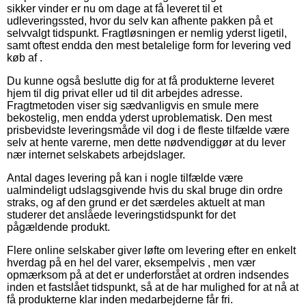
sikker vinder er nu om dage at få leveret til et
udleveringssted, hvor du selv kan afhente pakken på et
selvvalgt tidspunkt. Fragtløsningen er nemlig yderst ligetil,
samt oftest endda den mest betalelige form for levering ved
køb af .
Du kunne også beslutte dig for at få produkterne leveret
hjem til dig privat eller ud til dit arbejdes adresse.
Fragtmetoden viser sig sædvanligvis en smule mere
bekostelig, men endda yderst uproblematisk. Den mest
prisbevidste leveringsmåde vil dog i de fleste tilfælde være
selv at hente varerne, men dette nødvendiggør at du lever
nær internet selskabets arbejdslager.
Antal dages levering på kan i nogle tilfælde være
ualmindeligt udslagsgivende hvis du skal bruge din ordre
straks, og af den grund er det særdeles aktuelt at man
studerer det anslåede leveringstidspunkt for det
pågældende produkt.
Flere online selskaber giver løfte om levering efter en enkelt
hverdag på en hel del varer, eksempelvis , men vær
opmærksom på at det er underforstået at ordren indsendes
inden et fastslået tidspunkt, så at de har mulighed for at nå at
få produkterne klar inden medarbejderne får fri.