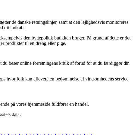
øtter de danske retningslinjer, samt at den lejlighedsvis monitoreres
d dit indkøb.
sempelvis den byttepolitik butikken bruger. På grund af dette er det
r produkter til en dreng eller pige.
t du beser online forretningens kritik af forud for at du færdiggør din
hops hvor folk kan aflevere en bedømmelse af virksomhedens service,
gende på vores hjemmeside fuldfører en handel.
sitets data.