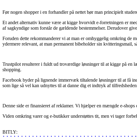
Før nogen shopper i en forhandler på nettet bør man principielt studer
Et andet alternativ kunne være at kigge hvorvidt e-forretningen er med
af sagkyndige som forstår de gældende bestemmelser. Derudover giver d
Foruden dette rekommanderer vi at man er omhyggelig omkring de mest 
ydermere relevant, at man permanent bibeholder sin kvitteringsmail, sål
Trustpilot resulterer i fuldt ud troværdige løsninger til at kigge på e
shopping.
Facebook byder på lignende immervæk tiltalende løsninger til at få i
som lige så vel kan udnyttes til at danne dig et indtryk af tilfredshed
Denne side er finansieret af reklamer. Vi hjælper en mængde e-shops 
Viden omkring varer og e-butikker understøttes tit, men vi tager forbeh
BITLY: