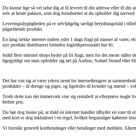
Du kunne lige så vel udse dig at få leveret til din adresse eller til d
selv at hente pakken, som dog forudsætter at du opholder dig nærved o
Leveringsdygtigheden på er selvfølgelig særligt betydningsfuld i tilfæl
pågældende produkt.
En lang række internet outlets yder 1 dags fragt på masser af varer, eks
nye produkt distribueret forinden logistikpersonalet har fri.
Indtil flere internet shops byder på fri fragt, men for det meste stiller
ligegyldigt om man opholder sig tæt på Aarhus, Solrød Strand eller Hin
Det har vist sig at være yderst nemt for internetbrugere at sammenhol
produkter – til drenge og piger, og ligeledes til kvinder og mænd – v
Trods dette kan det immervæk vise sig rentabelt at efterprøve nogle for
bedste pris.
Du bør dog huske på, at ifald en internet handler tilbyder en vare til e
med kort er dog inkluderet i en regel, hvilket begunstiger køberen im
Vi foreslår generelt kortbetalinger eller betalinger med mobilen. Alte