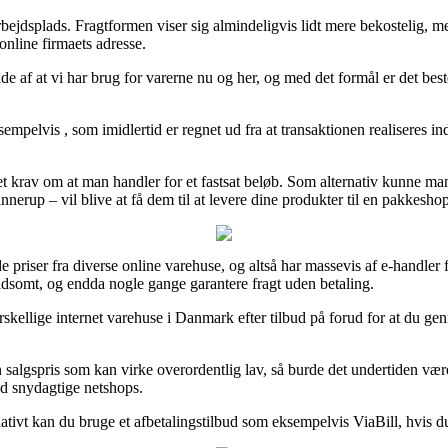
in arbejdsplads. Fragtformen viser sig almindeligvis lidt mere bekostelig,
nline firmaets adresse.
de af at vi har brug for varerne nu og her, og med det formål er det best
empelvis , som imidlertid er regnet ud fra at transaktionen realiseres inde
 det krav om at man handler for et fastsat beløb. Som alternativ kunne man
nerup – vil blive at få dem til at levere dine produkter til en pakkeshop
de priser fra diverse online varehuse, og altså har massevis af e-handl
oldsomt, og endda nogle gange garantere fragt uden betaling.
skellige internet varehuse i Danmark efter tilbud på forud for at du gen
n salgspris som kan virke overordentlig lav, så burde det undertiden være
od snydagtige netshops.
rnativt kan du bruge et afbetalingstilbud som eksempelvis ViaBill, hvis d