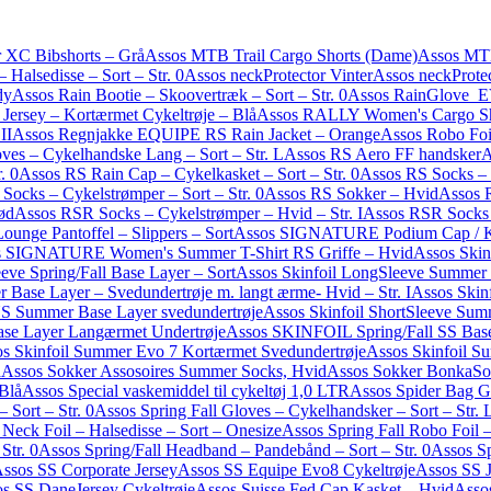
 XC Bibshorts – Grå
Assos MTB Trail Cargo Shorts (Dame)
Assos MTB
 Halsedisse – Sort – Str. 0
Assos neckProtector Vinter
Assos neckProte
dy
Assos Rain Bootie – Skoovertræk – Sort – Str. 0
Assos RainGlove_EV
ersey – Kortærmet Cykeltrøje – Blå
Assos RALLY Women's Cargo Sh
II
Assos Regnjakke EQUIPE RS Rain Jacket – Orange
Assos Robo Foil
es – Cykelhandske Lang – Sort – Str. L
Assos RS Aero FF handsker
A
. 0
Assos RS Rain Cap – Cykelkasket – Sort – Str. 0
Assos RS Socks – 
Socks – Cykelstrømper – Sort – Str. 0
Assos RS Sokker – Hvid
Assos 
ød
Assos RSR Socks – Cykelstrømper – Hvid – Str. I
Assos RSR Socks 
ounge Pantoffel – Slippers – Sort
Assos SIGNATURE Podium Cap / K
s SIGNATURE Women's Summer T-Shirt RS Griffe – Hvid
Assos Skin
eve Spring/Fall Base Layer – Sort
Assos Skinfoil LongSleeve Summer 
 Base Layer – Svedundertrøje m. langt ærme- Hvid – Str. I
Assos Skin
NS Summer Base Layer svedundertrøje
Assos Skinfoil ShortSleeve Sum
se Layer Langærmet Undertrøje
Assos SKINFOIL Spring/Fall SS Base
s Skinfoil Summer Evo 7 Kortærmet Svedundertrøje
Assos Skinfoil S
å
Assos Sokker Assosoires Summer Socks, Hvid
Assos Sokker BonkaSo
Blå
Assos Special vaskemiddel til cykeltøj 1,0 LTR
Assos Spider Bag G2
 Sort – Str. 0
Assos Spring Fall Gloves – Cykelhandsker – Sort – Str. 
 Neck Foil – Halsedisse – Sort – Onesize
Assos Spring Fall Robo Foil –
Str. 0
Assos Spring/Fall Headband – Pandebånd – Sort – Str. 0
Assos S
ssos SS Corporate Jersey
Assos SS Equipe Evo8 Cykeltrøje
Assos SS J
s SS.DaneJersey Cykeltrøje
Assos Suisse Fed Cap Kasket – Hvid
Asso