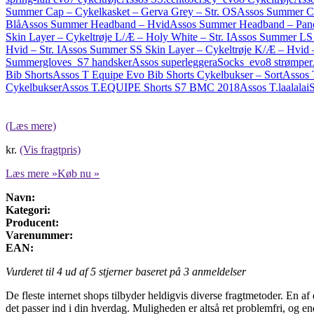
Summer Cap – Cykelkasket – Gerva Grey – Str. OS
Assos Summer Ca
Blå
Assos Summer Headband – Hvid
Assos Summer Headband – Pande
Skin Layer – Cykeltrøje L/Æ – Holy White – Str. I
Assos Summer LS S
Hvid – Str. I
Assos Summer SS Skin Layer – Cykeltrøje K/Æ – Hvid –
Summergloves_S7 handsker
Assos superleggeraSocks_evo8 strømper
Bib Shorts
Assos T Equipe Evo Bib Shorts Cykelbukser – Sort
Assos 
Cykelbukser
Assos T.EQUIPE Shorts S7 BMC 2018
Assos T.laalala
(Læs mere)
kr.
(Vis fragtpris)
Læs mere »
Køb nu »
Navn:
Kategori:
Producent:
Varenummer:
EAN:
Vurderet til
4
ud af 5 stjerner baseret på
3
anmeldelser
De fleste internet shops tilbyder heldigvis diverse fragtmetoder. En af 
det passer ind i din hverdag. Muligheden er altså ret problemfri, og e