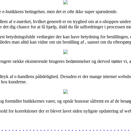
e e-butikkens betingelser, men det er ofte ikke super spændende.
lem af e-mærket, hvilket generelt er en tryghed om at e-shoppen underst
et dig chance for at få hjælp, ifald du får udfordringer i processen me
betydningsfulde vedtægter der kan have betydning for bestillingen, ek
edes man altid kan vidne om sin bestilling af , uanset om du efterspørge
n længere række eksisterende brugeres bedømmelser og derved støtter vi, a
ndtryk af e-handlens pålidelighed. Desuden er der mange internet webs
en hos kunderne.
og formidler butikkernes varer, og opnår honorar såfremt en af de besø
old for korrektioner der er blevet lavet siden nyligste opdatering af web