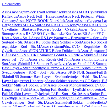
Chicalicious
Assos monogramSock Evo8 sommer sokker
Assos MTB Cykelbukser
Kaffekrus
Assos Neck Foil – Halsedisse
Assos Neck Protector Winter –
Germany
Assos NOTE BOOK Notesblok
Assos nS.superLeggera La
Cargo Shorts MTB – Sort
Assos RALLY SS Jersey
Assos RALLY SS J
Cykeltrøje – Blå
Assos Recovery Socks – Cykelstrømper – Sort – Str. 
Strømper
Assos RS AERO Cykelhandske Kort
Assos RS Aero FF Glov
Kort – Sort – Str. L
Assos RS Leg Warmers – Benvarmere – Sort – Str
Sort/rød – Str. 0
Assos RS Socks Race Sokker – Sort
Assos RS Socksl 
regnjakke – Rød – Str. M
Assos rS.sturmPrinz EVO – Regnjakke – R
Cykeljakke
Assos SIGNATURE Bidon Drikkedunk
Assos Signature L
Blå
Assos SIGNATURE Summer T-Shirt RS Griffe – Mørkeblå
Asso
repair gel – 75 ml
Assos Skin Repair Gel 75ml
Assos Skinfoil LongSle
Sort
Assos Skinfoil LS Summer Base Layer
Assos Skinfoil LS Summer
Base Layer – Svedundertrøje u. ærme – Hvid – Str. I
Assos Skinfoil 
Svedundertrøje – K/Æ – Sort – Str. 0
Assos SKINFOIL Spring/Fall Ba
Skinfoil SS Summer Base Layer – Svedundertrøje – Hvid – Str. I
Asso
Layer Langærmet Undertrøje
Assos Sokker Assosoires GT Socks, Bl
Sokker Mille GT Socks, Grøn
Assos Sokker MonogramSock EVO8, 
Langærmet T-shirt
Assos Spring Fall Booties – Lynlåsfri skoovertræk –
Fall LS Skin Layer – Cykeltrøje L/Æ – Sort – Str. 0
Assos Spring Fall
Cykeltrøje K/Æ – Sort – Str. 0
Assos Spring/Fall Benvarmere – Sort – 
Cykelstrømper – Sort – Str. I
Assos Spring/Fall Sokker – hvid/refleks
A
spring-fall evo7 cykeltrøje
Assos SS.centoJersey_evo8 Cykeltrøje
Asso