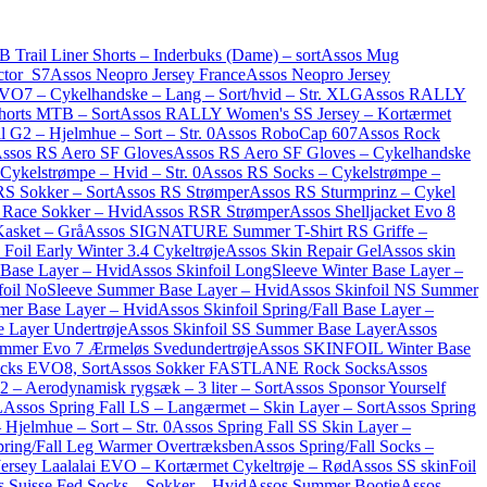
 Trail Liner Shorts – Inderbuks (Dame) – sort
Assos Mug
ctor_S7
Assos Neopro Jersey France
Assos Neopro Jersey
O7 – Cykelhandske – Lang – Sort/hvid – Str. XLG
Assos RALLY
orts MTB – Sort
Assos RALLY Women's SS Jersey – Kortærmet
 G2 – Hjelmhue – Sort – Str. 0
Assos RoboCap 607
Assos Rock
ssos RS Aero SF Gloves
Assos RS Aero SF Gloves – Cykelhandske
Cykelstrømpe – Hvid – Str. 0
Assos RS Socks – Cykelstrømpe –
RS Sokker – Sort
Assos RS Strømper
Assos RS Sturmprinz – Cykel
Race Sokker – Hvid
Assos RSR Strømper
Assos Shelljacket Evo 8
asket – Grå
Assos SIGNATURE Summer T-Shirt RS Griffe –
 Foil Early Winter 3.4 Cykeltrøje
Assos Skin Repair Gel
Assos skin
Base Layer – Hvid
Assos Skinfoil LongSleeve Winter Base Layer –
foil NoSleeve Summer Base Layer – Hvid
Assos Skinfoil NS Summer
mer Base Layer – Hvid
Assos Skinfoil Spring/Fall Base Layer –
 Layer Undertrøje
Assos Skinfoil SS Summer Base Layer
Assos
ummer Evo 7 Ærmeløs Svedundertrøje
Assos SKINFOIL Winter Base
cks EVO8, Sort
Assos Sokker FASTLANE Rock Socks
Assos
 – Aerodynamisk rygsæk – 3 liter – Sort
Assos Sponsor Yourself
L
Assos Spring Fall LS – Langærmet – Skin Layer – Sort
Assos Spring
 Hjelmhue – Sort – Str. 0
Assos Spring Fall SS Skin Layer –
pring/Fall Leg Warmer Overtræksben
Assos Spring/Fall Socks –
ersey Laalalai EVO – Kortærmet Cykeltrøje – Rød
Assos SS skinFoil
s Suisse Fed Socks – Sokker – Hvid
Assos Summer Bootie
Assos