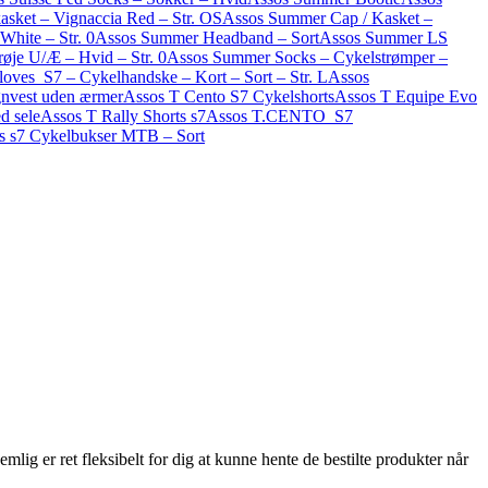
sket – Vignaccia Red – Str. OS
Assos Summer Cap / Kasket –
hite – Str. 0
Assos Summer Headband – Sort
Assos Summer LS
øje U/Æ – Hvid – Str. 0
Assos Summer Socks – Cykelstrømper –
ves_S7 – Cykelhandske – Kort – Sort – Str. L
Assos
gnvest uden ærmer
Assos T Cento S7 Cykelshorts
Assos T Equipe Evo
d sele
Assos T Rally Shorts s7
Assos T.CENTO_S7
ts s7 Cykelbukser MTB – Sort
emlig er ret fleksibelt for dig at kunne hente de bestilte produkter når