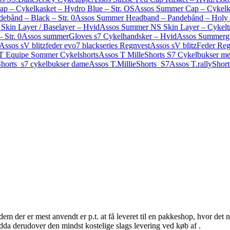
p – Cykelkasket – Hydro Blue – Str. OS
Assos Summer Cap – Cykelka
bånd – Black – Str. 0
Assos Summer Headband – Pandebånd – Holy W
kin Layer / Baselayer – Hvid
Assos Summer NS Skin Layer – Cykeltr
 Str. 0
Assos summerGloves s7 Cykelhandsker – Hvid
Assos Summerglo
Assos sV blitzfeder evo7 blackseries Regnvest
Assos sV blitzFeder Re
T Equipe Sommer Cykelshorts
Assos T MilleShorts S7 Cykelbukser me
iShorts_s7 cykelbukser dame
Assos T.MillieShorts_S7
Assos T.rallyShor
dem der er mest anvendt er p.t. at få leveret til en pakkeshop, hvor det n
ndda derudover den mindst kostelige slags levering ved køb af .