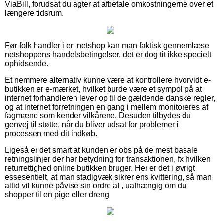
ViaBill, forudsat du agter at afbetale omkostningerne over et
længere tidsrum.
Før folk handler i en netshop kan man faktisk gennemlæse
netshoppens handelsbetingelser, det er dog tit ikke specielt
ophidsende.
Et nemmere alternativ kunne være at kontrollere hvorvidt e-
butikken er e-mærket, hvilket burde være et sympol på at
internet forhandleren lever op til de gældende danske regler,
og at internet forretningen en gang i mellem monitoreres af
fagmænd som kender vilkårene. Desuden tilbydes du
genvej til støtte, når du bliver udsat for problemer i
processen med dit indkøb.
Ligeså er det smart at kunden er obs på de mest basale
retningslinjer der har betydning for transaktionen, fx hvilken
returrettighed online butikken bruger. Her er det i øvrigt
essesentielt, at man stadigvæk sikrer ens kvittering, så man
altid vil kunne påvise sin ordre af , uafhængig om du
shopper til en pige eller dreng.