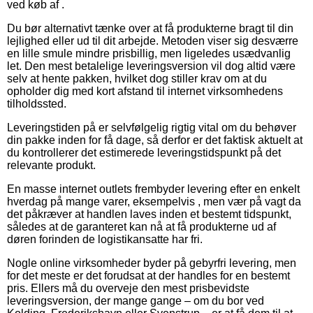
ved køb af .
Du bør alternativt tænke over at få produkterne bragt til din
lejlighed eller ud til dit arbejde. Metoden viser sig desværre
en lille smule mindre prisbillig, men ligeledes usædvanlig
let. Den mest betalelige leveringsversion vil dog altid være
selv at hente pakken, hvilket dog stiller krav om at du
opholder dig med kort afstand til internet virksomhedens
tilholdssted.
Leveringstiden på er selvfølgelig rigtig vital om du behøver
din pakke inden for få dage, så derfor er det faktisk aktuelt at
du kontrollerer det estimerede leveringstidspunkt på det
relevante produkt.
En masse internet outlets frembyder levering efter en enkelt
hverdag på mange varer, eksempelvis , men vær på vagt da
det påkræver at handlen laves inden et bestemt tidspunkt,
således at de garanteret kan nå at få produkterne ud af
døren forinden de logistikansatte har fri.
Nogle online virksomheder byder på gebyrfri levering, men
for det meste er det forudsat at der handles for en bestemt
pris. Ellers må du overveje den mest prisbevidste
leveringsversion, der mange gange – om du bor ved