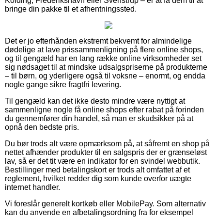
Kolding, Frederikshavn eller Svenstrup – er at få dem til at
bringe din pakke til et afhentningssted.
Det er jo efterhånden ekstremt bekvemt for almindelige
dødelige at lave prissammenligning på flere online shops,
og til gengæld har en lang række online virksomheder set
sig nødsaget til at mindske udsalgspriserne på produkterne
– til børn, og yderligere også til voksne – enormt, og endda
nogle gange sikre fragtfri levering.
Til gengæld kan det ikke desto mindre være nyttigt at
sammenligne nogle få online shops efter rabat på forinden
du gennemfører din handel, så man er skudsikker på at
opnå den bedste pris.
Du bør trods alt være opmærksom på, at såfremt en shop på
nettet afhænder produkter til en salgspris der er grænseløst
lav, så er det tit være en indikator for en svindel webbutik.
Bestillinger med betalingskort er trods alt omfattet af et
reglement, hvilket redder dig som kunde overfor uægte
internet handler.
Vi foreslår generelt kortkøb eller MobilePay. Som alternativ
kan du anvende en afbetalingsordning fra for eksempel