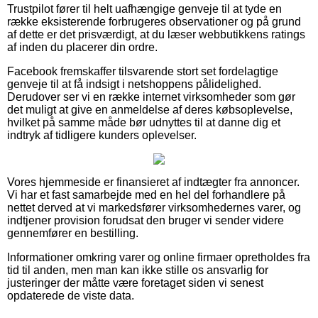
Trustpilot fører til helt uafhængige genveje til at tyde en
række eksisterende forbrugeres observationer og på grund
af dette er det prisværdigt, at du læser webbutikkens ratings
af inden du placerer din ordre.
Facebook fremskaffer tilsvarende stort set fordelagtige
genveje til at få indsigt i netshoppens pålidelighed.
Derudover ser vi en række internet virksomheder som gør
det muligt at give en anmeldelse af deres købsoplevelse,
hvilket på samme måde bør udnyttes til at danne dig et
indtryk af tidligere kunders oplevelser.
Vores hjemmeside er finansieret af indtægter fra annoncer.
Vi har et fast samarbejde med en hel del forhandlere på
nettet derved at vi markedsfører virksomhedernes varer, og
indtjener provision forudsat den bruger vi sender videre
gennemfører en bestilling.
Informationer omkring varer og online firmaer opretholdes fra
tid til anden, men man kan ikke stille os ansvarlig for
justeringer der måtte være foretaget siden vi senest
opdaterede de viste data.