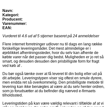
Navn:
Kategori:
Producent:
Varenummer:
EAN:
Vurderet til
4.6
ud af 5 stjerner baseret på
24
anmeldelser
Flere internet forretninger udlover nu til dags en lang række
forskellige leveringsmåder. Det mest almindelige er i
øjeblikket afhentningssteder, hvor du selv kan afhente de
købte varer når det passer dig bedst. Muligheden er jo ret så
smart, og desuden desuden den prisbilligste form for fragt
ved køb af .
Du bør også tænke over at få leveret til din bolig eller ud på
dit arbejde. Leveringstypen viser sig oftest en smule dyrere,
men endda ret så overkommelig. Den prisbilligste metode til
levering kan ikke benægtes at være at du selv henter ordren,
som jo forudsætter at du befinder dig nærved e-firmaets
tilholdssted.
Leveringstiden på kan være vældig relevant i tilfælde af at vi