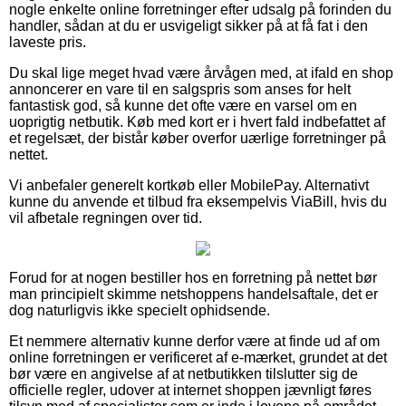
nogle enkelte online forretninger efter udsalg på forinden du
handler, sådan at du er usvigeligt sikker på at få fat i den
laveste pris.
Du skal lige meget hvad være årvågen med, at ifald en shop
annoncerer en vare til en salgspris som anses for helt
fantastisk god, så kunne det ofte være en varsel om en
uoprigtig netbutik. Køb med kort er i hvert fald indbefattet af
et regelsæt, der bistår køber overfor uærlige forretninger på
nettet.
Vi anbefaler generelt kortkøb eller MobilePay. Alternativt
kunne du anvende et tilbud fra eksempelvis ViaBill, hvis du
vil afbetale regningen over tid.
Forud for at nogen bestiller hos en forretning på nettet bør
man principielt skimme netshoppens handelsaftale, det er
dog naturligvis ikke specielt ophidsende.
Et nemmere alternativ kunne derfor være at finde ud af om
online forretningen er verificeret af e-mærket, grundet at det
bør være en angivelse af at netbutikken tilslutter sig de
officielle regler, udover at internet shoppen jævnligt føres