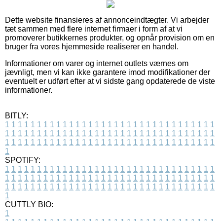
Dette website finansieres af annonceindtægter. Vi arbejder
tæt sammen med flere internet firmaer i form af at vi
promoverer butikkernes produkter, og opnår provision om en
bruger fra vores hjemmeside realiserer en handel.
Informationer om varer og internet outlets værnes om
jævnligt, men vi kan ikke garantere imod modifikationer der
eventuelt er udført efter at vi sidste gang opdaterede de viste
informationer.
BITLY:
1
1
1
1
1
1
1
1
1
1
1
1
1
1
1
1
1
1
1
1
1
1
1
1
1
1
1
1
1
1
1
1
1
1
1
1
1
1
1
1
1
1
1
1
1
1
1
1
1
1
1
1
1
1
1
1
1
1
1
1
1
1
1
1
1
1
1
1
1
1
1
1
1
1
1
1
1
1
1
1
1
1
1
1
1
1
1
1
1
1
1
1
1
1
1
1
1
1
1
1
SPOTIFY:
1
1
1
1
1
1
1
1
1
1
1
1
1
1
1
1
1
1
1
1
1
1
1
1
1
1
1
1
1
1
1
1
1
1
1
1
1
1
1
1
1
1
1
1
1
1
1
1
1
1
1
1
1
1
1
1
1
1
1
1
1
1
1
1
1
1
1
1
1
1
1
1
1
1
1
1
1
1
1
1
1
1
1
1
1
1
1
1
1
1
1
1
1
1
1
1
1
1
1
1
CUTTLY BIO:
1