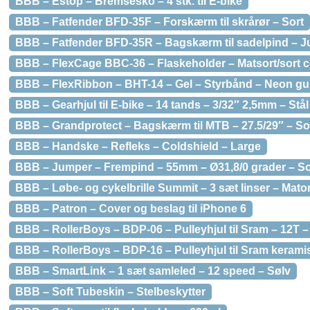
BBB – Estop – Bremsesko – 4 stk. til E-bike
BBB – Fatfender BFD-35F – Forskærm til skrårør – Sort
BBB – Fatfender BFD-35R – Bagskærm til sadelpind – Ju
BBB – FlexCage BBC-36 – Flaskeholder – Matsort/sort 
BBB – FlexRibbon – BHT-14 – Gel – Styrbånd – Neon gu
BBB – Gearhjul til E-bike – 14 tands – 3/32″ 2,5mm – Stål
BBB – Grandprotect – Bagskærm til MTB – 27.5/29″ – So
BBB – Handske – Refleks – Coldshield – Large
BBB – Jumper – Frempind – 55mm – Ø31,8/0 grader – So
BBB – Løbe- og cykelbrille Summit – 3 sæt linser – Mat
BBB – Patron – Cover og beslag til iPhone 6
BBB – RollerBoys – BDP-06 – Pulleyhjul til Sram – 12T –
BBB – RollerBoys – BDP-16 – Pulleyhjul til Sram keramisk
BBB – SmartLink – 1 sæt samleled – 12 speed – Sølv
BBB – Soft Tubeskin – Stelbeskytter