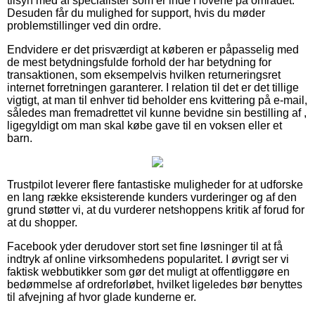
tilsyn med af specialister som er inde i lovene på området.
Desuden får du mulighed for support, hvis du møder
problemstillinger ved din ordre.
Endvidere er det prisværdigt at køberen er påpasselig med
de mest betydningsfulde forhold der har betydning for
transaktionen, som eksempelvis hvilken returneringsret
internet forretningen garanterer. I relation til det er det tillige
vigtigt, at man til enhver tid beholder ens kvittering på e-mail,
således man fremadrettet vil kunne bevidne sin bestilling af ,
ligegyldigt om man skal købe gave til en voksen eller et
barn.
Trustpilot leverer flere fantastiske muligheder for at udforske
en lang række eksisterende kunders vurderinger og af den
grund støtter vi, at du vurderer netshoppens kritik af forud for
at du shopper.
Facebook yder derudover stort set fine løsninger til at få
indtryk af online virksomhedens popularitet. I øvrigt ser vi
faktisk webbutikker som gør det muligt at offentliggøre en
bedømmelse af ordreforløbet, hvilket ligeledes bør benyttes
til afvejning af hvor glade kunderne er.