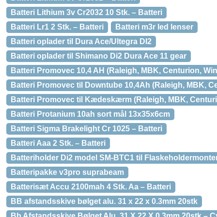
Batteri Lithium 3v Cr2032 10 Stk. – Batteri
Batteri Lr1 2 Stk. – Batteri
Batteri m3r led lenser
Batteri oplader til Dura Ace/Ultegra DI2
Batteri oplader til Shimano Di2 Dura Ace 11 gear
Batteri Promovec 10,4 AH (Raleigh, MBK, Centurion, Wint
Batteri Promovec til Downtube 10,4Ah (Raleigh, MBK, Cen
Batteri Promovec til Kædeskærm (Raleigh, MBK, Centurio
Batteri Protanium 10ah sort mål 13x35x6cm
Batteri Sigma Brakelight Cr 1025 – Batteri
Batteri Aaa 2 Stk. – Batteri
Batteriholder Di2 model SM-BTC1 til Flaskeholdermonter
Batteripakke v3pro suprabeam
Batterisæt Accu 2100mah 4 Stk. Aa – Batteri
BB afstandsskive bølget alu. 31 x 22 x 0.3mm 20stk
Bb Afstandsskive Bølget Alu. 31 X 22 X 0.3mm 20stk – C