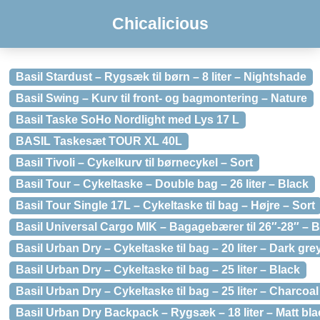
Chicalicious
Basil Stardust – Rygsæk til børn – 8 liter – Nightshade
Basil Swing – Kurv til front- og bagmontering – Nature
Basil Taske SoHo Nordlight med Lys 17 L
BASIL Taskesæt TOUR XL 40L
Basil Tivoli – Cykelkurv til børnecykel – Sort
Basil Tour – Cykeltaske – Double bag – 26 liter – Black
Basil Tour Single 17L – Cykeltaske til bag – Højre – Sort
Basil Universal Cargo MIK – Bagagebærer til 26″-28″ – 
Basil Urban Dry – Cykeltaske til bag – 20 liter – Dark gre
Basil Urban Dry – Cykeltaske til bag – 25 liter – Black
Basil Urban Dry – Cykeltaske til bag – 25 liter – Charcoa
Basil Urban Dry Backpack – Rygsæk – 18 liter – Matt bla