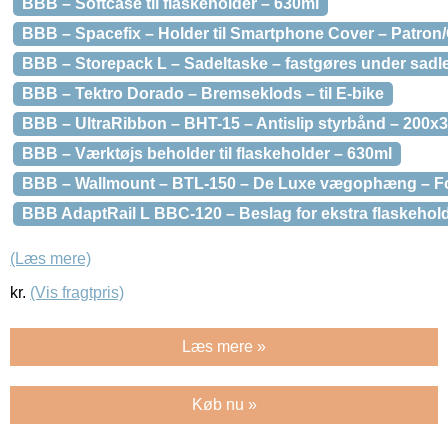
BBB – Softcase til flaskeholder – 630ml
BBB – Spacefix – Holder til Smartphone Cover – Patron
BBB – Storepack L – Sadeltaske – fastgøres under sadle
BBB – Tektro Dorado – Bremseklods – til E-bike
BBB – UltraRibbon – BHT-15 – Antislip styrbånd – 200x
BBB – Værktøjs beholder til flaskeholder – 630ml
BBB – Wallmount – BTL-150 – De Luxe vægophæng – Fol
BBB AdaptRail L BBC-120 – Beslag for ekstra flaskehold
(Læs mere)
kr.
(Vis fragtpris)
Læs mere »
Køb nu »