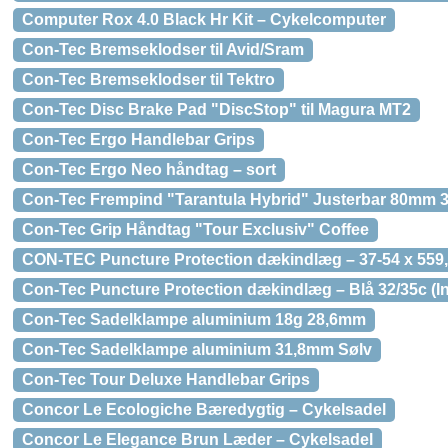
Computer Rox 4.0 Black Hr Kit – Cykelcomputer
Con-Tec Bremseklodser til Avid/Sram
Con-Tec Bremseklodser til Tektro
Con-Tec Disc Brake Pad "DiscStop" til Magura MT2
Con-Tec Ergo Handlebar Grips
Con-Tec Ergo Neo håndtag – sort
Con-Tec Frempind "Tarantula Hybrid" Justerbar 80mm
Con-Tec Grip Håndtag "Tour Exclusiv" Coffee
CON-TEC Puncture Protection dækindlæg – 37-54 x 559,
Con-Tec Puncture Protection dækindlæg – Blå 32/35c (In
Con-Tec Sadelklampe aluminium 18g 28,6mm
Con-Tec Sadelklampe aluminium 31,8mm Sølv
Con-Tec Tour Deluxe Handlebar Grips
Concor Le Ecologiche Bæredygtig – Cykelsadel
Concor Le Elegance Brun Læder – Cykelsadel