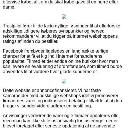
eftervise købet af , om du skal købe gave til en herre eller
dame.
Trustpilot fører til de facto nyttige løsninger til at efterforske
adskillige tidligere køberes synspunkter og herved
rekommanderer vi, at du kigger på internet webshoppens
ratings af inden du bestiller.
Facebook frembyder ligeledes en lang række ærlige
chancer for at få et kig ind i internet forhandlerens
popularitet. Tilmed er der endda online butikker hvor man
kan levere en evaluering af ordreforløbet, som tilmed burde
anvendes til at vurdere hvor glade kunderne er.
Dette website er annoncefinansieret. Vi har faste
samarbejder med adskillige webshops idet vi promoverer
firmaernes varer, og indkasserer betaling i tilfælde af at den
bruger vi sender videre udfører en bestilling.
Anvisninger vedrørende varer og e-firmaer opdateres ofte,
men man kan ikke stille os ansvarlig for justeringer der er
blevet foretaget efter seneste opdatering af de anvendte