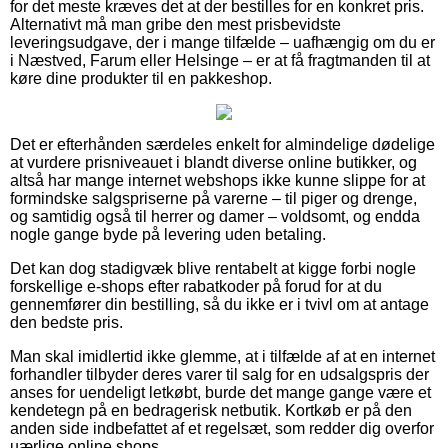
for det meste kræves det at der bestilles for en konkret pris.
Alternativt må man gribe den mest prisbevidste
leveringsudgave, der i mange tilfælde – uafhængig om du er
i Næstved, Farum eller Helsinge – er at få fragtmanden til at
køre dine produkter til en pakkeshop.
Det er efterhånden særdeles enkelt for almindelige dødelige
at vurdere prisniveauet i blandt diverse online butikker, og
altså har mange internet webshops ikke kunne slippe for at
formindske salgspriserne på varerne – til piger og drenge,
og samtidig også til herrer og damer – voldsomt, og endda
nogle gange byde på levering uden betaling.
Det kan dog stadigvæk blive rentabelt at kigge forbi nogle
forskellige e-shops efter rabatkoder på forud for at du
gennemfører din bestilling, så du ikke er i tvivl om at antage
den bedste pris.
Man skal imidlertid ikke glemme, at i tilfælde af at en internet
forhandler tilbyder deres varer til salg for en udsalgspris der
anses for uendeligt letkøbt, burde det mange gange være et
kendetegn på en bedragerisk netbutik. Kortkøb er på den
anden side indbefattet af et regelsæt, som redder dig overfor
uærlige online shops.