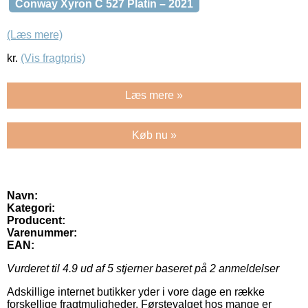
Conway Xyron C 527 Platin – 2021
(Læs mere)
kr.
(Vis fragtpris)
Læs mere »
Køb nu »
Navn:
Kategori:
Producent:
Varenummer:
EAN:
Vurderet til
4.9
ud af 5 stjerner baseret på
2
anmeldelser
Adskillige internet butikker yder i vore dage en række
forskellige fragtmuligheder. Førstevalget hos mange er