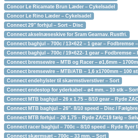
Concor Le Ricamate Brun Læder – Cykelsadel
Concor Le Rino Læder – Cykelsadel
Connect 29″ forhjul – Sort – Disc
Connect akselnæseskive for Sram Gearnav. Rustfri.
Connect baghjul – 700c / 13×622 – 1 gear – Fodbremse –
Connect baghjul – 700c / 19×622- 1 gear – Fodbremse –
Connect bremsewire – MTB og Racer – ø1,6mm – 1700mm l
Connect bremsewire – MTB/ATB – 1,6 x1700mm – 100 st
Connect endehylster til skærmstiverstiver – Sort
Connect endestop for yderkabel – ø4 mm. – 10 stk – Sor
Connect MTB baghjul – 26 x 1.75 – 8/10 gear – Ryde ZAC
Connect MTB baghjul – 26″- 8/10 speed – Disc / Fælgbre
Connect MTB forhjul – 26 1,75 – Ryde ZAC19 fælg – Søl
Connect racer baghjul – 700c – 8/10 speed – Ryde flyer f
Connect skærmsæt – 700c – 33 mm. – Sort