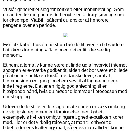
Vi slår generelt et slag for kortkøb eller mobilbetaling. Som
en anden løsning burde du benytte en afdragsløsning som
for eksempel ViaBill, såfremt du ønsker at honorere
pengene over en periode.
Før folk køber hos en netshop bør de til hver en tid studere
butikkens forretningsaftale, men det er tit ikke særlig
morsomt.
Et nemt alternativ kunne være at finde ud af hvorvidt internet
shoppen er e-mærke godkendt, siden det bør være et billede
på at online butikken forstår de danske love, samt at
hjemmesiden en gang i mellem ses til af fagmænd der er
inde i reglerne. Det er en rigtig god anledning til en
hjælpende hånd, hvis du møder dilemmaer i processen med
din shopping.
Udover dette stiller vi forslag om at kunden er vaks omkring
de vigtigste reglementer i forbindelse med købet,
eksempelvis hvilken ombytningsrettighed e-butikken kører
med. Her er det virkelig relevant, at man til enhver tid
bibeholder ens kvitteringsmail, således man altid vil kunne