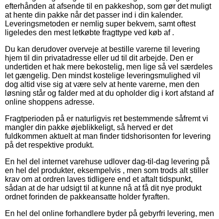
efterhånden at afsende til en pakkeshop, som gør det muligt
at hente din pakke når det passer ind i din kalender.
Leveringsmetoden er nemlig super bekvem, samt oftest
ligeledes den mest letkøbte fragttype ved køb af .
Du kan derudover overveje at bestille varerne til levering
hjem til din privatadresse eller ud til dit arbejde. Den er
undertiden et hak mere bekostelig, men lige så vel særdeles
let gængelig. Den mindst kostelige leveringsmulighed vil
dog altid vise sig at være selv at hente varerne, men den
løsning står og falder med at du opholder dig i kort afstand af
online shoppens adresse.
Fragtperioden på er naturligvis ret bestemmende såfremt vi
mangler din pakke øjeblikkeligt, så herved er det
fuldkommen aktuelt at man finder tidshorisonten for levering
på det respektive produkt.
En hel del internet varehuse udlover dag-til-dag levering på
en hel del produkter, eksempelvis , men som trods alt stiller
krav om at ordren laves tidligere end et aftalt tidspunkt,
sådan at de har udsigt til at kunne nå at få dit nye produkt
ordnet forinden de pakkeansatte holder fyraften.
En hel del online forhandlere byder på gebyrfri levering, men