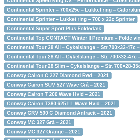
Continental Speed King CX – Performance – Cross fold
Continental Sprinter – 700x25c – Lukket ring – Gatorski
Continental Sprinter – Lukket ring – 700 x 22c Sprinter
Continental Super Sport Plus Foldedæk
Continental Top CONTACT Winter II Premium – Folde vi
Continental Tour 28 All – Cykelslange – Str 700×32-47c –
Continental Tour 28 All – Cykelslange – Str. 700×32-47c 
Continental Tour 28 Slim – Cykelslange – Str. 700×28-35
Conway Cairon C 227 Diamond Rød – 2021
Conway Cairon SUV 527 Wave Grå – 2021
Conway Cairon T 200 Wave Hvid – 2021
Conway Cairon T380 625 LL Wave Hvid – 2021
Conway GRV 500 C Diamond Antracit – 2021
Conway MC 327 Grå – 2021
Conway MC 327 Orange – 2021