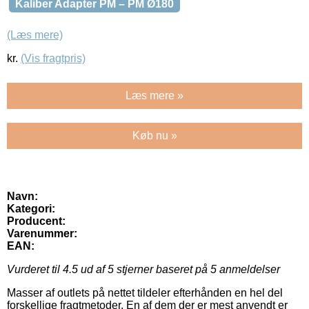
Kaliber Adapter PM – PM Ø180
(Læs mere)
kr.
(Vis fragtpris)
Læs mere »
Køb nu »
Navn:
Kategori:
Producent:
Varenummer:
EAN:
Vurderet til
4.5
ud af 5 stjerner baseret på
5
anmeldelser
Masser af outlets på nettet tildeler efterhånden en hel del
forskellige fragtmetoder. En af dem der er mest anvendt er