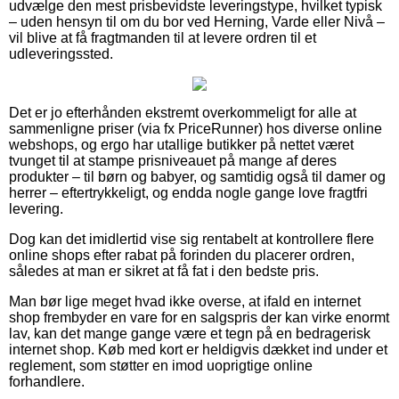
udvælge den mest prisbevidste leveringstype, hvilket typisk
– uden hensyn til om du bor ved Herning, Varde eller Nivå –
vil blive at få fragtmanden til at levere ordren til et
udleveringssted.
Det er jo efterhånden ekstremt overkommeligt for alle at
sammenligne priser (via fx PriceRunner) hos diverse online
webshops, og ergo har utallige butikker på nettet været
tvunget til at stampe prisniveauet på mange af deres
produkter – til børn og babyer, og samtidig også til damer og
herrer – eftertrykkeligt, og endda nogle gange love fragtfri
levering.
Dog kan det imidlertid vise sig rentabelt at kontrollere flere
online shops efter rabat på forinden du placerer ordren,
således at man er sikret at få fat i den bedste pris.
Man bør lige meget hvad ikke overse, at ifald en internet
shop frembyder en vare for en salgspris der kan virke enormt
lav, kan det mange gange være et tegn på en bedragerisk
internet shop. Køb med kort er heldigvis dækket ind under et
reglement, som støtter en imod uoprigtige online
forhandlere.