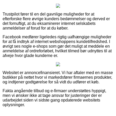
Trustpilot fører til en del gavnlige muligheder for at
efterforske flere øvrige kunders bedømmelser og derved er
det fornuftigt, at du eksaminerer internet selskabets
anmeldelser af forud for at du køber.
Facebook medfører ligeledes rigtig uafhængige muligheder
for at få indtryk af internet webshoppens kundetilfredshed. I
øvrigt ses nogle e-shops som gør det muligt at meddele en
anmeldelse af ordreforløbet, hvilket tilmed bør udnyttes til at
afveje hvor glade kunderne er.
Websitet er annoncefinansieret. Vi har aftaler med en masse
butikker på nettet hvor vi markedsfører firmaernes produkter,
og indtjener godtgørelse for så vidt du udfører et køb.
Fakta angående tilbud og e-firmaer understøttes hyppigt,
men vi ønsker ikke at tage ansvar for justeringer der er
udarbejdet siden vi sidste gang opdaterede websitets
oplysninger.