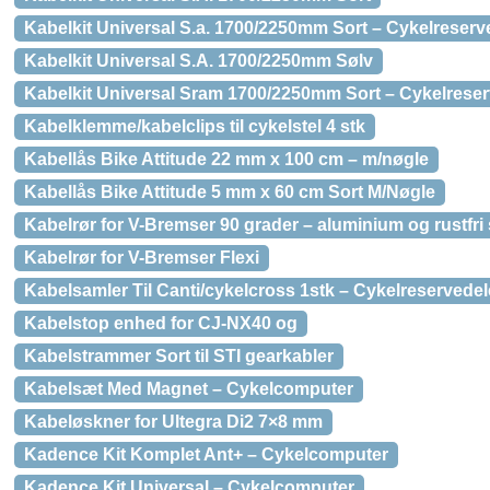
Kabelkit Universal S.a. 1700/2250mm Sort – Cykelreserv
Kabelkit Universal S.A. 1700/2250mm Sølv
Kabelkit Universal Sram 1700/2250mm Sort – Cykelrese
Kabelklemme/kabelclips til cykelstel 4 stk
Kabellås Bike Attitude 22 mm x 100 cm – m/nøgle
Kabellås Bike Attitude 5 mm x 60 cm Sort M/Nøgle
Kabelrør for V-Bremser 90 grader – aluminium og rustfri 
Kabelrør for V-Bremser Flexi
Kabelsamler Til Canti/cykelcross 1stk – Cykelreservedel
Kabelstop enhed for CJ-NX40 og
Kabelstrammer Sort til STI gearkabler
Kabelsæt Med Magnet – Cykelcomputer
Kabeløskner for Ultegra Di2 7×8 mm
Kadence Kit Komplet Ant+ – Cykelcomputer
Kadence Kit Universal – Cykelcomputer