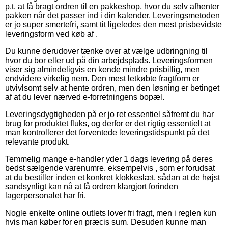
p.t. at få bragt ordren til en pakkeshop, hvor du selv afhenter
pakken når det passer ind i din kalender. Leveringsmetoden
er jo super smertefri, samt tit ligeledes den mest prisbevidste
leveringsform ved køb af .
Du kunne derudover tænke over at vælge udbringning til
hvor du bor eller ud på din arbejdsplads. Leveringsformen
viser sig almindeligvis en kende mindre prisbillig, men
endvidere virkelig nem. Den mest letkøbte fragtform er
utvivlsomt selv at hente ordren, men den løsning er betinget
af at du lever nærved e-forretningens bopæl.
Leveringsdygtigheden på er jo ret essentiel såfremt du har
brug for produktet fluks, og derfor er det rigtig essentielt at
man kontrollerer det forventede leveringstidspunkt på det
relevante produkt.
Temmelig mange e-handler yder 1 dags levering på deres
bedst sælgende varenumre, eksempelvis , som er forudsat
at du bestiller inden et konkret klokkeslæt, sådan at de højst
sandsynligt kan nå at få ordren klargjort forinden
lagerpersonalet har fri.
Nogle enkelte online outlets lover fri fragt, men i reglen kun
hvis man køber for en præcis sum. Desuden kunne man