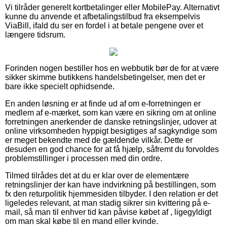
Vi tilråder generelt kortbetalinger eller MobilePay. Alternativt
kunne du anvende et afbetalingstilbud fra eksempelvis
ViaBill, ifald du ser en fordel i at betale pengene over et
længere tidsrum.
Forinden nogen bestiller hos en webbutik bør de for at være
sikker skimme butikkens handelsbetingelser, men det er
bare ikke specielt ophidsende.
En anden løsning er at finde ud af om e-forretningen er
medlem af e-mærket, som kan være en sikring om at online
forretningen anerkender de danske retningslinjer, udover at
online virksomheden hyppigt besigtiges af sagkyndige som
er meget bekendte med de gældende vilkår. Dette er
desuden en god chance for at få hjælp, såfremt du forvoldes
problemstillinger i processen med din ordre.
Tilmed tilrådes det at du er klar over de elementære
retningslinjer der kan have indvirkning på bestillingen, som
fx den returpolitik hjemmesiden tilbyder. I den relation er det
ligeledes relevant, at man stadig sikrer sin kvittering på e-
mail, så man til enhver tid kan påvise købet af , ligegyldigt
om man skal købe til en mand eller kvinde.