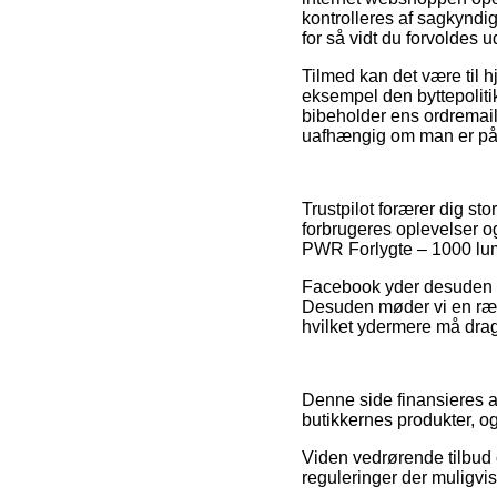
kontrolleres af sagkyndi
for så vidt du forvoldes 
Tilmed kan det være til 
eksempel den byttepoliti
bibeholder ens ordremail
uafhængig om man er på i
Trustpilot forærer dig st
forbrugeres oplevelser og
PWR Forlygte – 1000 lume
Facebook yder desuden ga
Desuden møder vi en rækk
hvilket ydermere må drage
Denne side finansieres af
butikkernes produkter, og
Viden vedrørende tilbud 
reguleringer der muligvis