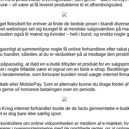
orø – vil være at få leveret produkterne til et afhentningssted.
t fleksibelt for enhver at finde de bedste priser i blandt diverse
rnet webshops set sig tvunget til at mindske salgsværdien på ma
desuden også til mænd og kvinder – helt i bund, og endda nogle 
avnligt at sammenligne nogle få online forhandlere efter raba
u handler, således at du er skråsikker på at modtage den prisbill
åpasselig, at ifald en e-butik tilbyder et produkt for en salgspri
et i nogle tilfælde være et signal om en falsk e-shop. Bestilling
 en bestemmelse, som forsvarer kunden imod uægte internet firma
tkøb eller MobilePay. Som et alternativ kunne du drage fordel af
u gerne vil honorere betalingen over en periode.
en Knog internet forhandler burde de de facto gennemløbe e-but
t er dog bare ikke særlig sjovt.
kontrollere om online virksomheden er medlem af e-mærket, hvil
rerer i overensstemmelse med de opstillede regler, og at onlin