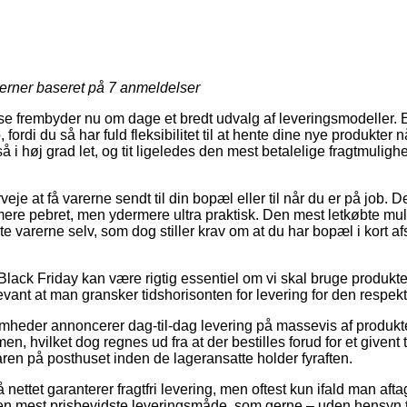
jerner baseret på
7
anmeldelser
se frembyder nu om dage et bredt udvalg af leveringsmodeller. Et 
ordi du så har fuld fleksibilitet til at hente dine nye produkter når
å i høj grad let, og tit ligeledes den mest betalelige fragtmul
eje at få varerne sendt til din bopæl eller til når du er på job. 
ere pebret, men ydermere ultra praktisk. Den mest letkøbte muli
 varerne selv, som dog stiller krav om at du har bopæl i kort afs
Black Friday kan være rigtig essentiel om vi skal bruge produk
levant at man gransker tidshorisonten for levering for den respekt
omheder annoncerer dag-til-dag levering på massevis af produk
, hvilket dog regnes ud fra at der bestilles forud for et givent 
aren på posthuset inden de lageransatte holder fyraften.
nettet garanterer fragtfri levering, men oftest kun ifald man afta
en mest prisbevidste leveringsmåde, som gerne – uden hensyn t