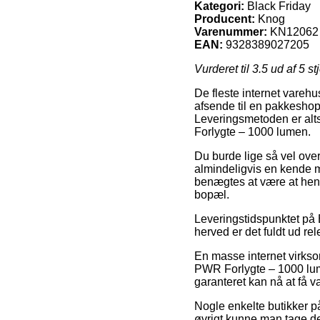
Kategori:
Black Friday
Producent:
Knog
Varenummer:
KN12062
EAN:
9328389027205
Vurderet til
3.5
ud af 5 st
De fleste internet varehu
afsende til en pakkeshop, f
Leveringsmetoden er alts
Forlygte – 1000 lumen.
Du burde lige så vel overv
almindeligvis en kende m
benægtes at være at hente
bopæl.
Leveringstidspunktet på 
herved er det fuldt ud re
En masse internet virks
PWR Forlygte – 1000 lumen
garanteret kan nå at få v
Nogle enkelte butikker på 
øvrigt kunne man tage d