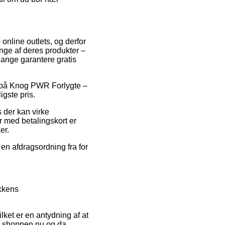
 online outlets, og derfor
nge af deres produkter –
gange garantere gratis
t på Knog PWR Forlygte –
igste pris.
s der kan virke
er med betalingskort er
er.
 en afdragsordning fra for
ikkens
ket er en antydning af at
e shoppen nu og da