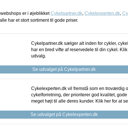
webshops er i øjeblikket
Cykelpartner.dk
,
Cykelexperten.dk
,
Cy
alle har et stort sortiment til gode priser.
Cykelpartner.dk sælger alt inden for cykler, cyke
har en bred vifte af reservedele til din cykel. Klik
udvalg.
Se udvalget på Cykelpartner.dk
Cykelexperten.dk vil fremstå som en troværdig o
cykelforretning, der prioriterer god kvalitet, god
meget højt til alle deres kunder. Klik her for at s
Se udvalget på Cykelexperten.dk