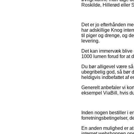
Roskilde, Hillerød eller S
Det er jo efterhånden mege
har adskillige Knog inte
til piger og drenge, og 
levering.
Det kan immervæk blive g
1000 lumen forud for at d
Du bør alligevel være så p
ubegribelig god, så bør d
heldigvis indbefattet af
Generelt anbefaler vi kor
eksempel ViaBill, hvis d
Inden nogen bestiller i 
forretningsbetingelser, de
En anden mulighed er at 
internet webshoppen ope