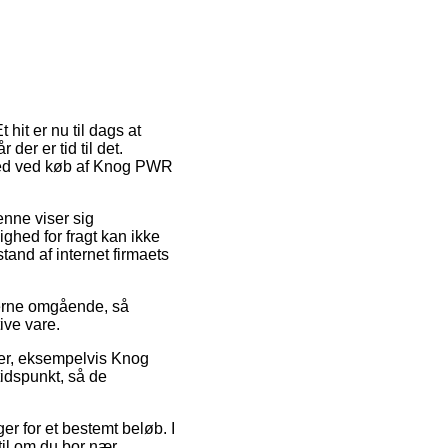
hit er nu til dags at
 der er tid til det.
ighed ved køb af Knog PWR
Denne viser sig
ghed for fragt kan ikke
tand af internet firmaets
terne omgående, så
ive vare.
ter, eksempelvis Knog
tidspunkt, så de
ger for et bestemt beløb. I
il om du bor nær