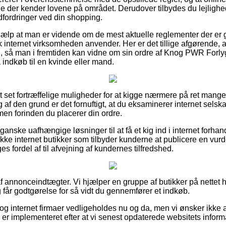
ge der kender lovene på området. Derudover tilbydes du lejlighe
udfordringer ved din shopping.
hjælp at man er vidende om de mest aktuelle reglementer der er 
k internet virksomheden anvender. Her er det tillige afgørende,
, så man i fremtiden kan vidne om sin ordre af Knog PWR Forly
ndkøb til en kvinde eller mand.
ort set fortræffelige muligheder for at kigge nærmere på ret mang
 af den grund er det fornuftigt, at du eksaminerer internet selsk
n forinden du placerer din ordre.
nske uafhængige løsninger til at få et kig ind i internet forhan
e internet butikker som tilbyder kunderne at publicere en vurd
s fordel af til afvejning af kundernes tilfredshed.
 annonceindtægter. Vi hjælper en gruppe af butikker på nettet hv
 får godtgørelse for så vidt du gennemfører et indkøb.
og internet firmaer vedligeholdes nu og da, men vi ønsker ikke a
 er implementeret efter at vi senest opdaterede websitets inform