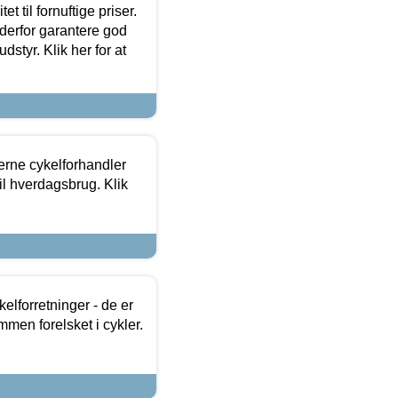
et til fornuftige priser.
 derfor garantere god
dstyr. Klik her for at
erne cykelforhandler
til hverdagsbrug. Klik
lforretninger - de er
mmen forelsket i cykler.