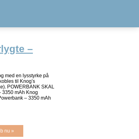
lygte –
og med en lysstyrke på
obles til Knog's
ikke). POWERBANK SKAL
– 3350 mAh Knog
Powerbank – 3350 mAh
b nu »