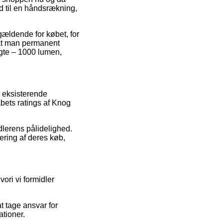
d til en håndsrækning,
gældende for købet, for
 at man permanent
gte – 1000 lumen,
e eksisterende
abets ratings af Knog
dlerens pålidelighed.
ering af deres køb,
ori vi formidler
t tage ansvar for
ationer.