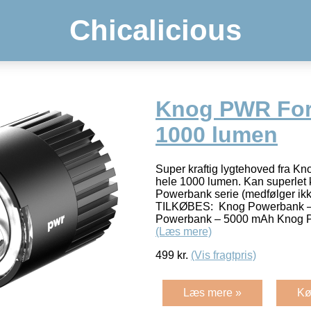
Chicalicious
Knog PWR For
1000 lumen
Super kraftig lygtehoved fra Kn
hele 1000 lumen. Kan superlet k
Powerbank serie (medfølger 
TILKØBES: Knog Powerbank 
Powerbank – 5000 mAh Knog 
(Læs mere)
499
kr.
(Vis fragtpris)
Læs mere »
Kø