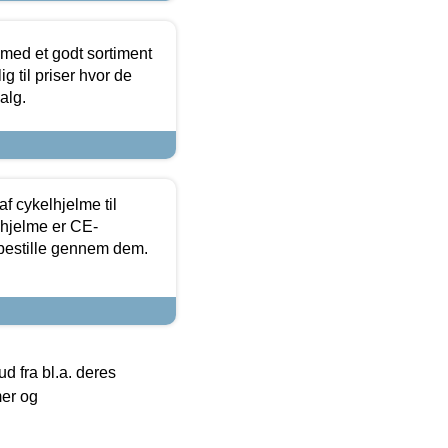
 med et godt sortiment
g til priser hvor de
alg.
f cykelhjelme til
lhjelme er CE-
 bestille gennem dem.
 fra bl.a. deres
mer og