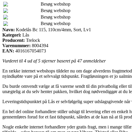
Besøg webshop
Besøg webshop
Besøg webshop
Besøg webshop
Navn:
Kodelås Bc 115, 110cm/4mm, Sort, Lv1
Kategori:
Lås
Producent:
Trelock
Varenummer:
8004394
EAN:
4016167054073
Vurderet til
4
ud af 5 stjerner baseret på
47
anmeldelser
En række internet webshops tildeler nu om dage alverdens fragtmetoder
nyindkøbte vare på et selvvalgt tidspunkt. Fragtløsningen er jo ualmi
Du burde omvendt vælge at få varerne sendt til din privatbolig eller 
unægtelig at du selv henter pakken, hvilket dog nødvendiggør at du le
Leveringstidspunktet på Lås er selvfølgelig super udslagsgivende når 
En hel del online forhandlere stiller udsigt til levering efter en en
gennemføres forud for et fast tidspunkt, således at de kan nå at få pr
Nogle enkelte internet forhandlere yder gratis fragt, men i mange tilf