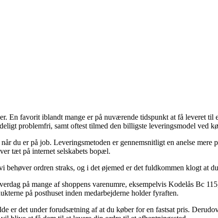
. En favorit iblandt mange er på nuværende tidspunkt at få leveret til 
ndeligt problemfri, samt oftest tilmed den billigste leveringsmodel ve
til når du er på job. Leveringsmetoden er gennemsnitligt en anelse mere 
ver tæt på internet selskabets bopæl.
vi behøver ordren straks, og i det øjemed er det fuldkommen klogt at d
kelt hverdag på mange af shoppens varenumre, eksempelvis Kodelås Bc 115
odukterne på posthuset inden medarbejderne holder fyraften.
ælde er det under forudsætning af at du køber for en fastsat pris. Derudo