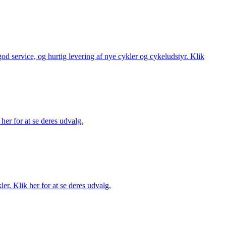
 god service, og hurtig levering af nye cykler og cykeludstyr. Klik
her for at se deres udvalg.
er. Klik her for at se deres udvalg.