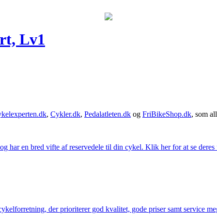
rt, Lv1
kelexperten.dk
,
Cykler.dk
,
Pedalatleten.dk
og
FriBikeShop.dk
, som all
g har en bred vifte af reservedele til din cykel. Klik her for at se deres
elforretning, der prioriterer god kvalitet, gode priser samt service mege