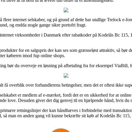
l blive at få dem til at levere din ordre til et afhentningssted.
flere internet selskaber, og på grund af dette har utallige Trelock e-fo
bund, og endda nogle gange sikre portofri fragt.
ige internet virksomheder i Danmark efter rabatkoder på Kodelås Bc 115,
rodukter for en salgspris der kan ses som grænseløst attraktiv, så bør d
tter køberen imod fup online shops.
ng bør du overveje en løsning på afbetaling fra for eksempel ViaBill, f
lt få overblik over forhandlerens betingelser, men det er oftest ikke s
lskabet er medlem af e-mærket, fordi det er en sikkerhed for at online 
 love. Desuden giver det dig genvej til en hjælpende hånd, hvis du m
primære retningslinjer der kan håndhæves i forbindelse med transaktion
e-mail, så man en anden gang vil kunne bekræfte sit køb af Kodelås Bc 1