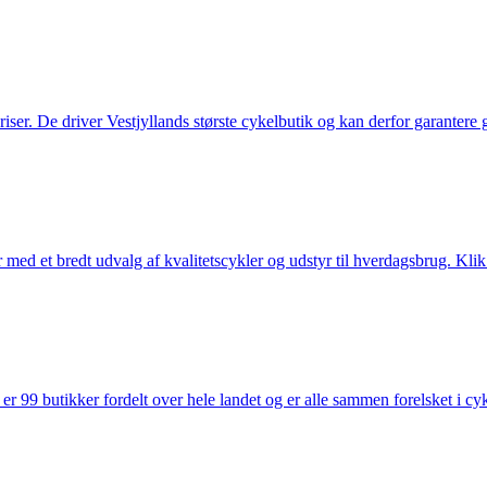
 priser. De driver Vestjyllands største cykelbutik og kan derfor garantere
med et bredt udvalg af kvalitetscykler og udstyr til hverdagsbrug. Klik 
 99 butikker fordelt over hele landet og er alle sammen forelsket i cykl