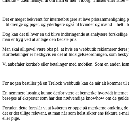
tilfælde – uden hensyn til om man er nær Viborg, Thisted eller Ribe – vi
Det er meget bekvemt for internetbrugere at lave prissammenligning på 
– til drenge og piger, og yderligere også til kvinder og mænd – helt i 
Dog kan det til hver en tid blive indbringende at analysere forskell
man er tryg ved at antage den bedste pris.
Man skal alligevel være obs på, at hvis en webbutik reklamerer deres p
Kortbetalinger er heldigvis en del af Indsigelsesordningen, som besky
Vi anbefaler kortkøb eller betalinger med mobilen. Som en anden løsni
Før nogen bestiller på en Trelock webbutik kan de når alt kommer til a
En nemmere løsning kunne derfor være at bemærke hvorvidt internet se
besøges af eksperter som har den nødvendige knowhow om de gældende
Foruden dette foreslår vi at køberen er oppe på mærkerne omkring de 
det er det tillige relevant, at man når som helst sikrer ens faktura 
eller pige.