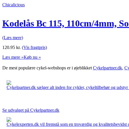
Chicalicious
Kodelås Bc 115, 110cm/4mm, So
(Læs mere)
120.95
kr.
(Vis fragtpris)
Læs mere »
Køb nu »
De mest populære cykel-webshops er i øjeblikket
Cykelpartner.dk
,
Cy
Cykelpartner.dk sælger alt inden for cykler, cykeltilbehør og udstyr o
Se udvalget på Cykelpartner.dk
Cykelexperten.dk vil fremstå som en troværdig og kvalitetsbevidst cyk