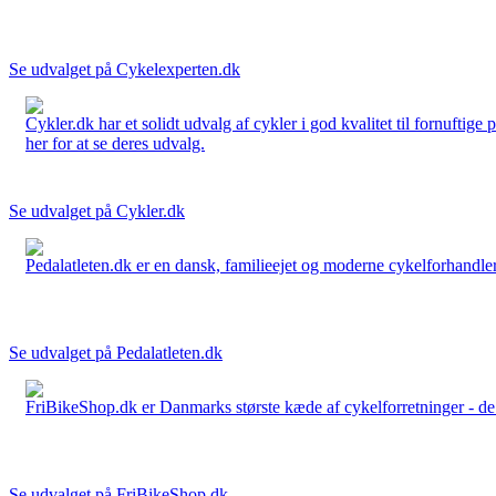
Se udvalget på Cykelexperten.dk
Cykler.dk har et solidt udvalg af cykler i god kvalitet til fornuftige
her for at se deres udvalg.
Se udvalget på Cykler.dk
Pedalatleten.dk er en dansk, familieejet og moderne cykelforhandler 
Se udvalget på Pedalatleten.dk
FriBikeShop.dk er Danmarks største kæde af cykelforretninger - de er
Se udvalget på FriBikeShop.dk