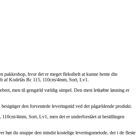
en pakkeshop, hvor det er meget fleksibelt at kunne hente din
d køb af Kodelås Bc 115, 110cm/4mm, Sort, Lv1.
pebret, men til gengæld vældig simpel. Den mest letkøbte løsning er
u besigtiger den forventede leveringstid ved det pågældende produkt.
, 110cm/4mm, Sort, Lv1, men det er underforstået at bestillingen
ver bør du snuppe den mindst kostelige leveringsmetode, der i de fleste