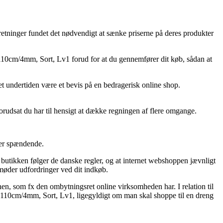
rretninger fundet det nødvendigt at sænke priserne på deres produkter
 110cm/4mm, Sort, Lv1 forud for at du gennemfører dit køb, sådan at
et undertiden være et bevis på en bedragerisk online shop.
orudsat du har til hensigt at dække regningen af flere omgange.
uper spændende.
butikken følger de danske regler, og at internet webshoppen jævnligt
øder udfordringer ved dit indkøb.
en, som fx den ombytningsret online virksomheden har. I relation til
15, 110cm/4mm, Sort, Lv1, ligegyldigt om man skal shoppe til en dreng