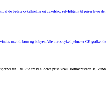
nt af de bedste cykelhjelme og cykelsko, selvfølgelig til priser hvor de 
kvinder, mænd, børn og babyer. Alle deres cykelhjelme er CE-godkendte
er fra 1 til 5 ud fra bl.a. deres prisniveau, sortimentstørrelse, kunde