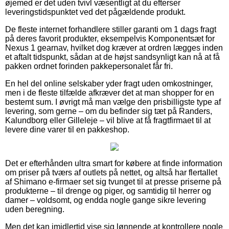
øjemed er det uden tvivl væsentligt at du efterser
leveringstidspunktet ved det pågældende produkt.
De fleste internet forhandlere stiller garanti om 1 dags fragt
på deres favorit produkter, eksempelvis Komponentsæt for
Nexus 1 gearnav, hvilket dog kræver at ordren lægges inden
et aftalt tidspunkt, sådan at de højst sandsynligt kan nå at få
pakken ordnet forinden pakkepersonalet får fri.
En hel del online selskaber yder fragt uden omkostninger,
men i de fleste tilfælde afkræver det at man shopper for en
bestemt sum. I øvrigt må man vælge den prisbilligste type af
levering, som gerne – om du befinder sig tæt på Randers,
Kalundborg eller Gilleleje – vil blive at få fragtfirmaet til at
levere dine varer til en pakkeshop.
Det er efterhånden ultra smart for købere at finde information
om priser på tværs af outlets på nettet, og altså har flertallet
af Shimano e-firmaer set sig tvunget til at presse priserne på
produkterne – til drenge og piger, og samtidig til herrer og
damer – voldsomt, og endda nogle gange sikre levering
uden beregning.
Men det kan imidlertid vise sig lønnende at kontrollere nogle