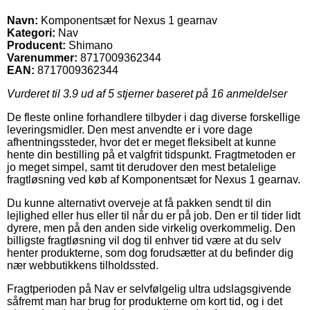
Navn:
Komponentsæt for Nexus 1 gearnav
Kategori:
Nav
Producent:
Shimano
Varenummer:
8717009362344
EAN:
8717009362344
Vurderet til
3.9
ud af 5 stjerner baseret på
16
anmeldelser
De fleste online forhandlere tilbyder i dag diverse forskellige
leveringsmidler. Den mest anvendte er i vore dage
afhentningssteder, hvor det er meget fleksibelt at kunne
hente din bestilling på et valgfrit tidspunkt. Fragtmetoden er
jo meget simpel, samt tit derudover den mest betalelige
fragtløsning ved køb af Komponentsæt for Nexus 1 gearnav.
Du kunne alternativt overveje at få pakken sendt til din
lejlighed eller hus eller til når du er på job. Den er til tider lidt
dyrere, men på den anden side virkelig overkommelig. Den
billigste fragtløsning vil dog til enhver tid være at du selv
henter produkterne, som dog forudsætter at du befinder dig
nær webbutikkens tilholdssted.
Fragtperioden på Nav er selvfølgelig ultra udslagsgivende
såfremt man har brug for produkterne om kort tid, og i det