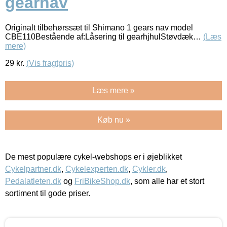
gearnav
Originalt tilbehørssæt til Shimano 1 gears nav model
CBE110Bestående af:Låsering til gearhjhulStøvdæk…
(Læs
mere)
29
kr.
(Vis fragtpris)
Læs mere »
Køb nu »
De mest populære cykel-webshops er i øjeblikket
Cykelpartner.dk
,
Cykelexperten.dk
,
Cykler.dk
,
Pedalatleten.dk
og
FriBikeShop.dk
, som alle har et stort
sortiment til gode priser.