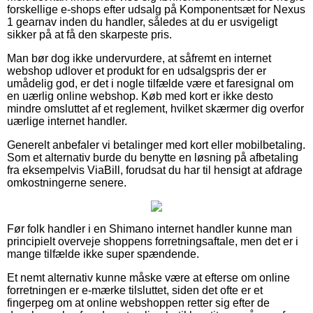
forskellige e-shops efter udsalg på Komponentsæt for Nexus
1 gearnav inden du handler, således at du er usvigeligt
sikker på at få den skarpeste pris.
Man bør dog ikke undervurdere, at såfremt en internet
webshop udlover et produkt for en udsalgspris der er
umådelig god, er det i nogle tilfælde være et faresignal om
en uærlig online webshop. Køb med kort er ikke desto
mindre omsluttet af et reglement, hvilket skærmer dig overfor
uærlige internet handler.
Generelt anbefaler vi betalinger med kort eller mobilbetaling.
Som et alternativ burde du benytte en løsning på afbetaling
fra eksempelvis ViaBill, forudsat du har til hensigt at afdrage
omkostningerne senere.
Før folk handler i en Shimano internet handler kunne man
principielt overveje shoppens forretningsaftale, men det er i
mange tilfælde ikke super spændende.
Et nemt alternativ kunne måske være at efterse om online
forretningen er e-mærke tilsluttet, siden det ofte er et
fingerpeg om at online webshoppen retter sig efter de