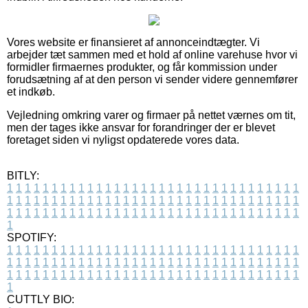
Vores website er finansieret af annonceindtægter. Vi
arbejder tæt sammen med et hold af online varehuse hvor vi
formidler firmaernes produkter, og får kommission under
forudsætning af at den person vi sender videre gennemfører
et indkøb.
Vejledning omkring varer og firmaer på nettet værnes om tit,
men der tages ikke ansvar for forandringer der er blevet
foretaget siden vi nyligst opdaterede vores data.
BITLY:
1
1
1
1
1
1
1
1
1
1
1
1
1
1
1
1
1
1
1
1
1
1
1
1
1
1
1
1
1
1
1
1
1
1
1
1
1
1
1
1
1
1
1
1
1
1
1
1
1
1
1
1
1
1
1
1
1
1
1
1
1
1
1
1
1
1
1
1
1
1
1
1
1
1
1
1
1
1
1
1
1
1
1
1
1
1
1
1
1
1
1
1
1
1
1
1
1
1
1
1
SPOTIFY:
1
1
1
1
1
1
1
1
1
1
1
1
1
1
1
1
1
1
1
1
1
1
1
1
1
1
1
1
1
1
1
1
1
1
1
1
1
1
1
1
1
1
1
1
1
1
1
1
1
1
1
1
1
1
1
1
1
1
1
1
1
1
1
1
1
1
1
1
1
1
1
1
1
1
1
1
1
1
1
1
1
1
1
1
1
1
1
1
1
1
1
1
1
1
1
1
1
1
1
1
CUTTLY BIO: