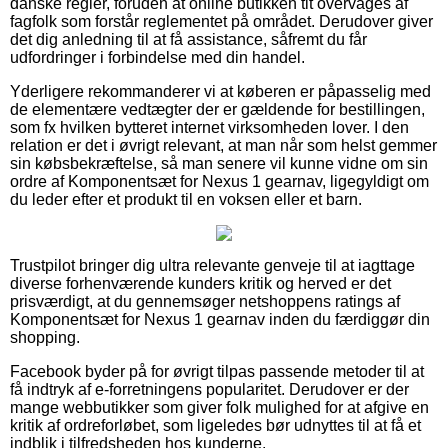
danske regler, foruden at online butikken tit overvåges af
fagfolk som forstår reglementet på området. Derudover giver
det dig anledning til at få assistance, såfremt du får
udfordringer i forbindelse med din handel.
Yderligere rekommanderer vi at køberen er påpasselig med
de elementære vedtægter der er gældende for bestillingen,
som fx hvilken bytteret internet virksomheden lover. I den
relation er det i øvrigt relevant, at man når som helst gemmer
sin købsbekræftelse, så man senere vil kunne vidne om sin
ordre af Komponentsæt for Nexus 1 gearnav, ligegyldigt om
du leder efter et produkt til en voksen eller et barn.
Trustpilot bringer dig ultra relevante genveje til at iagttage
diverse forhenværende kunders kritik og herved er det
prisværdigt, at du gennemsøger netshoppens ratings af
Komponentsæt for Nexus 1 gearnav inden du færdiggør din
shopping.
Facebook byder på for øvrigt tilpas passende metoder til at
få indtryk af e-forretningens popularitet. Derudover er der
mange webbutikker som giver folk mulighed for at afgive en
kritik af ordreforløbet, som ligeledes bør udnyttes til at få et
indblik i tilfredsheden hos kunderne.