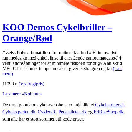
KOO Demos Cykelbriller –
Orange/Rød
// Zeiss Polycarbonat-linse for optimal klarhed // Et innovativt
rammedesign med enkelt linse til enestående panoramaudsigt// 4
ventilationsåbninger for at minimere risikoen for dug// Anti-skrid
MEGOL elastomer tempelindsatser giver ekstra greb og ko
(Læs
mere)
1199
kr.
(Vis fragtpris)
Læs mere »
Køb nu »
De mest populære cykel-webshops er i øjeblikket
Cykelpartner.dk
,
Cykelexperten.dk
,
Cykler.dk
,
Pedalatleten.dk
og
FriBikeShop.dk
,
som alle har et stort sortiment til gode priser.