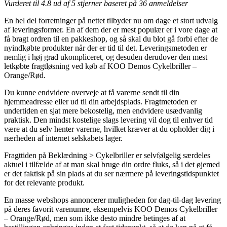
Vurderet til
4.8
ud af 5 stjerner baseret på
36
anmeldelser
En hel del forretninger på nettet tilbyder nu om dage et stort udvalg
af leveringsformer. En af dem der er mest populær er i vore dage at
få bragt ordren til en pakkeshop, og så skal du blot gå forbi efter de
nyindkøbte produkter når der er tid til det. Leveringsmetoden er
nemlig i høj grad ukompliceret, og desuden derudover den mest
letkøbte fragtløsning ved køb af KOO Demos Cykelbriller –
Orange/Rød.
Du kunne endvidere overveje at få varerne sendt til din
hjemmeadresse eller ud til din arbejdsplads. Fragtmetoden er
undertiden en sjat mere bekostelig, men endvidere usædvanlig
praktisk. Den mindst kostelige slags levering vil dog til enhver tid
være at du selv henter varerne, hvilket kræver at du opholder dig i
nærheden af internet selskabets lager.
Fragttiden på Beklædning > Cykelbriller er selvfølgelig særdeles
aktuel i tilfælde af at man skal bruge din ordre fluks, så i det øjemed
er det faktisk på sin plads at du ser nærmere på leveringstidspunktet
for det relevante produkt.
En masse webshops annoncerer muligheden for dag-til-dag levering
på deres favorit varenumre, eksempelvis KOO Demos Cykelbriller
– Orange/Rød, men som ikke desto mindre betinges af at