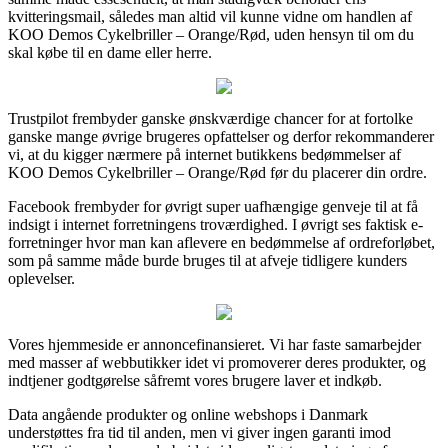
kvitteringsmail, således man altid vil kunne vidne om handlen af
KOO Demos Cykelbriller – Orange/Rød, uden hensyn til om du
skal købe til en dame eller herre.
Trustpilot frembyder ganske ønskværdige chancer for at fortolke
ganske mange øvrige brugeres opfattelser og derfor rekommanderer
vi, at du kigger nærmere på internet butikkens bedømmelser af
KOO Demos Cykelbriller – Orange/Rød før du placerer din ordre.
Facebook frembyder for øvrigt super uafhængige genveje til at få
indsigt i internet forretningens troværdighed. I øvrigt ses faktisk e-
forretninger hvor man kan aflevere en bedømmelse af ordreforløbet,
som på samme måde burde bruges til at afveje tidligere kunders
oplevelser.
Vores hjemmeside er annoncefinansieret. Vi har faste samarbejder
med masser af webbutikker idet vi promoverer deres produkter, og
indtjener godtgørelse såfremt vores brugere laver et indkøb.
Data angående produkter og online webshops i Danmark
understøttes fra tid til anden, men vi giver ingen garanti imod