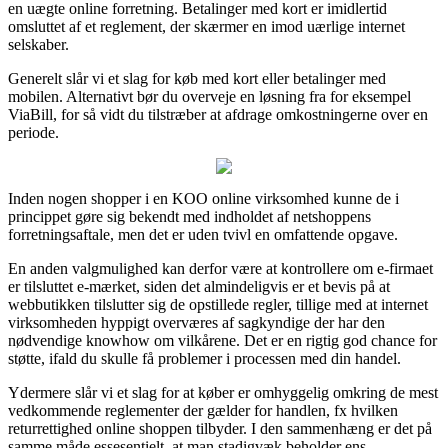
en uægte online forretning. Betalinger med kort er imidlertid
omsluttet af et reglement, der skærmer en imod uærlige internet
selskaber.
Generelt slår vi et slag for køb med kort eller betalinger med
mobilen. Alternativt bør du overveje en løsning fra for eksempel
ViaBill, for så vidt du tilstræber at afdrage omkostningerne over en
periode.
Inden nogen shopper i en KOO online virksomhed kunne de i
princippet gøre sig bekendt med indholdet af netshoppens
forretningsaftale, men det er uden tvivl en omfattende opgave.
En anden valgmulighed kan derfor være at kontrollere om e-firmaet
er tilsluttet e-mærket, siden det almindeligvis er et bevis på at
webbutikken tilslutter sig de opstillede regler, tillige med at internet
virksomheden hyppigt overværes af sagkyndige der har den
nødvendige knowhow om vilkårene. Det er en rigtig god chance for
støtte, ifald du skulle få problemer i processen med din handel.
Ydermere slår vi et slag for at køber er omhyggelig omkring de mest
vedkommende reglementer der gælder for handlen, fx hvilken
returrettighed online shoppen tilbyder. I den sammenhæng er det på
samme måde essesentielt, at man stadigvæk beholder ens