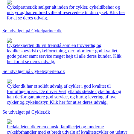
Cykelpartner.dk sælger alt inden for cykler, cykeltilbehør og
udstyr og har en bred vifte af reservedele til din cykel. Klik her
for at se deres udvalg.
Se udvalget på Cykelpartner.dk
Cykelexperten.dk vil fremstå som en troværdig og
kvalitetsbevidst cykelforretning, der prioriterer god kvalitet,
gode priser samt service meget højt til alle deres kunder. Klik
her for at se deres udvalg.
Se udvalget på Cykelexperten.dk
Cykler.dk har et solidt udvalg af cykler i god kvalitet til
fornuftige priser. De driver Vestjyllands største cykelbutik og
kan derfor garantere god service, og hurtig levering af nye
cykler og cykeludstyr. Klik her for at se deres udvalg.
Se udvalget på Cykler.dk
Pedalatleten.dk er en dansk, familieejet og moderne
cykelforhandler med et bredt udvalg af kvalitetscykler og udstyr