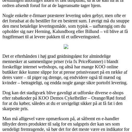
bestillingen anbringes inden et fast tidspunkt, så at de kan nå at få
ordren afsendt forud for at de lageransatte tager hjem.
Nogle enkelte e-firmaer præsterer levering uden gebyr, men ofte er
det forudsat at du bestiller for en bestemt sum. I øvrigt må du snuppe
den mest betalelige leveringsmåde, som typisk – uafhængig om du
opholder sig nær Herning, Kalundborg eller Billund – vil blive at få
fragtfirmaet til at levere pakken til et udleveringssted.
Det er efterhånden i høj grad gnidningsløst for almindelige
mennesker at sammenligne priser (via fx PriceRunner) i blandt
forskellige internet webshops, og altså har mange KOO online
butikker ikke kunne slippe for at presse prisniveauet på en række af
deres varer – til piger og drenge, og endvidere også til mænd og
kvinder – betragteligt, og endda nogle gange sikre portofri levering.
Dog kan det stadigvæk blive gavnligt at udforske diverse e-shops
efter rabatkoder på KOO Demos Cykelbriller – Orange/Rød forud
for at du køber, således at du er usvigeligt sikker på at få fat i den
skarpeste pris.
Man må alligevel være opmærksom på, at såfremt en e-handler
tilbyder deres produkter til salg for en salgspris der kan ses som
uendeligt fremragende, så bør det for det meste være en indikator for