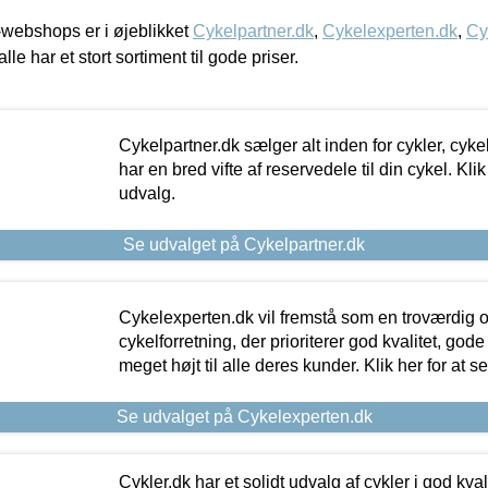
webshops er i øjeblikket
Cykelpartner.dk
,
Cykelexperten.dk
,
Cy
alle har et stort sortiment til gode priser.
Cykelpartner.dk sælger alt inden for cykler, cyke
har en bred vifte af reservedele til din cykel. Klik
udvalg.
Se udvalget på Cykelpartner.dk
Cykelexperten.dk vil fremstå som en troværdig o
cykelforretning, der prioriterer god kvalitet, god
meget højt til alle deres kunder. Klik her for at s
Se udvalget på Cykelexperten.dk
Cykler.dk har et solidt udvalg af cykler i god kvalit