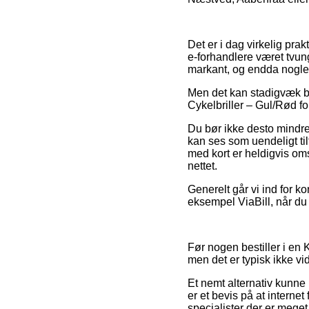
Det er i dag virkelig pra
e-forhandlere været tvung
markant, og endda nogle 
Men det kan stadigvæk bl
Cykelbriller – Gul/Rød f
Du bør ikke desto mindre
kan ses som uendeligt ti
med kort er heldigvis oms
nettet.
Generelt går vi ind for ko
eksempel ViaBill, når du 
Før nogen bestiller i en
men det er typisk ikke vi
Et nemt alternativ kunne 
er et bevis på at interne
specialister der er meget