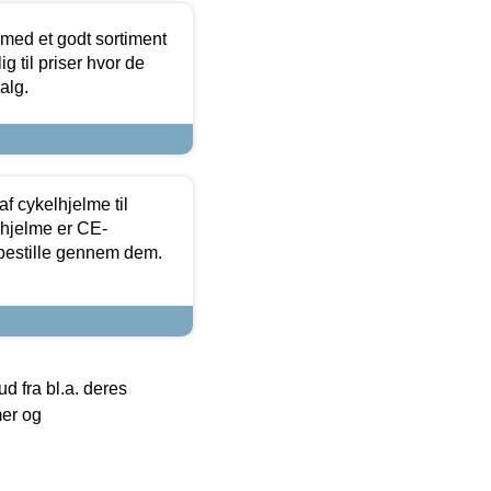
 med et godt sortiment
g til priser hvor de
alg.
f cykelhjelme til
lhjelme er CE-
 bestille gennem dem.
 fra bl.a. deres
mer og