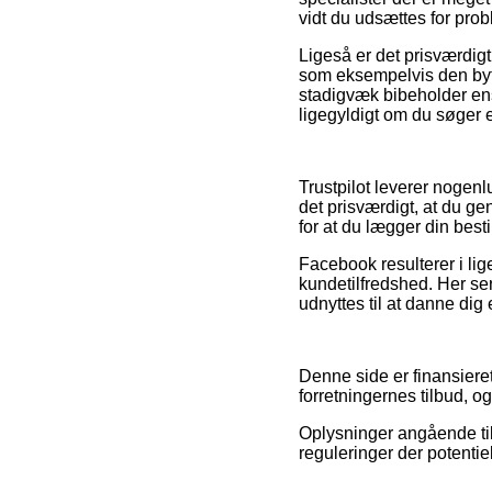
vidt du udsættes for pro
Ligeså er det prisværdig
som eksempelvis den bytte
stadigvæk bibeholder ens
ligegyldigt om du søger ef
Trustpilot leverer nogenl
det prisværdigt, at du g
for at du lægger din besti
Facebook resulterer i lige 
kundetilfredshed. Her ser
udnyttes til at danne dig 
Denne side er finansieret
forretningernes tilbud, o
Oplysninger angående til
reguleringer der potentie