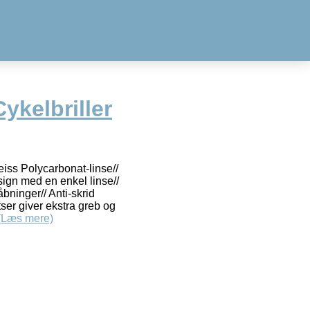
ykelbriller
iss Polycarbonat-linse//
gn med en enkel linse//
bninger// Anti-skrid
er giver ekstra greb og
(Læs mere)