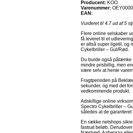
Producent:
KOO
Varenummer:
OEY0000
EAN:
Vurderet til
4.7
ud af 5 st
Flere online selskaber ud
få leveret til et udleveri
er altså super ligetil, 
Cykelbriller – Gul/Rød.
Du burde også påtænke at b
mindre prisbillig, men en
være selv at hente varern
Fragtperioden på Beklædn
sekunder, og med det for
vedkommende produkt.
Adskillige online virkso
Spectro Cykelbriller – Gul
således at de garanteret 
En række netshops sikrer 
fastsat beløb. Derudover
Næstved, Aabenraa eller 