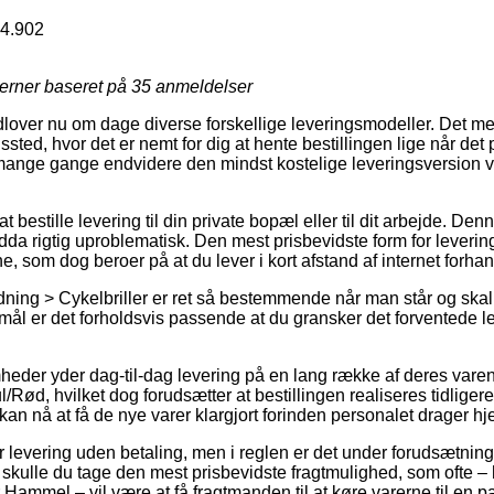
4.902
jerner baseret på
35
anmeldelser
lover nu om dage diverse forskellige leveringsmodeller. Det mest
ngssted, hvor det er nemt for dig at hente bestillingen lige når de
og mange gange endvidere den mindst kostelige leveringsversion
estille levering til din private bopæl eller til dit arbejde. Denne v
dda rigtig uproblematisk. Den mest prisbevidste form for levering 
e, som dog beroer på at du lever i kort afstand af internet forha
ing > Cykelbriller er ret så bestemmende når man står og skal
mål er det forholdsvis passende at du gransker det forventede l
mheder yder dag-til-dag levering på en lang række af deres va
/Rød, hvilket dog forudsætter at bestillingen realiseres tidligere
kan nå at få de nye varer klargjort forinden personalet drager h
levering uden betaling, men i reglen er det under forudsætning af
 skulle du tage den mest prisbevidste fragtmulighed, som ofte 
Hammel – vil være at få fragtmanden til at køre varerne til en 