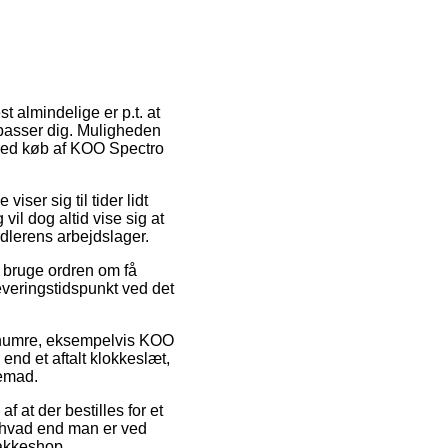
 almindelige er p.t. at
t passer dig. Muligheden
 ved køb af KOO Spectro
iser sig til tider lidt
vil dog altid vise sig at
ndlerens arbejdslager.
 bruge ordren om få
everingstidspunkt ved det
renumre, eksempelvis KOO
 end et aftalt klokkeslæt,
jemad.
 at der bestilles for et
– hvad end man er ved
pakkeshop.