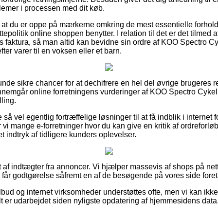
blemer i processen med dit køb.
t at du er oppe på mærkerne omkring de mest essentielle forhol
politik online shoppen benytter. I relation til det er det tilmed
 faktura, så man altid kan bevidne sin ordre af KOO Spectro Cyk
ter varer til en voksen eller et barn.
unde sikre chancer for at dechifrere en hel del øvrige brugeres r
ennemgår online forretningens vurderinger af KOO Spectro Cykelb
lling.
så vel egentlig fortræffelige løsninger til at få indblik i internet
 vi mange e-forretninger hvor du kan give en kritik af ordrefor
et indtryk af tidligere kunders oplevelser.
 af indtægter fra annoncer. Vi hjælper massevis af shops på nett
g får godtgørelse såfremt en af de besøgende på vores side foret
bud og internet virksomheder understøttes ofte, men vi kan ikk
lt er udarbejdet siden nyligste opdatering af hjemmesidens data