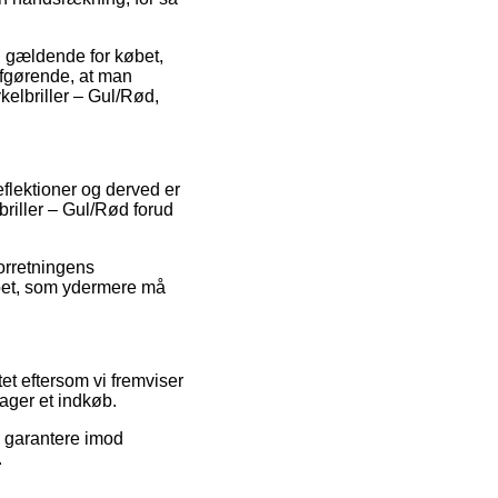
d gældende for købet,
 afgørende, at man
elbriller – Gul/Rød,
eflektioner og derved er
riller – Gul/Rød forud
 forretningens
løbet, som ydermere må
et eftersom vi fremviser
ager et indkøb.
e garantere imod
.