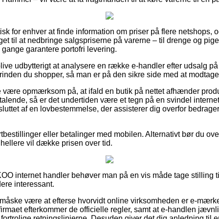
ktisk for enhver at finde information om priser på flere netshop
et til at nedbringe salgspriserne på varerne – til drenge og pige
gange garantere portofri levering.
ive udbytterigt at analysere en række e-handler efter udsalg 
orinden du shopper, så man er på den sikre side med at modtage d
 være opmærksom på, at ifald en butik på nettet afhænder produk
ltalende, så er det undertiden være et tegn på en svindel intern
luttet af en lovbestemmelse, der assisterer dig overfor bedrager
rtbestillinger eller betalinger med mobilen. Alternativt bør du ove
hellere vil dække prisen over tid.
 KOO internet handler behøver man på en vis måde tage stilling t
dere interessant.
måske være at efterse hvorvidt online virksomheden er e-mærke t
t firmaet efterkommer de officielle regler, samt at e-handlen jæv
 fortrolige retningslinjerne. Desuden giver det dig anledning til