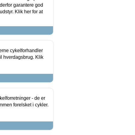
 derfor garantere god
dstyr. Klik her for at
erne cykelforhandler
til hverdagsbrug. Klik
lforretninger - de er
mmen forelsket i cykler.