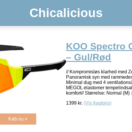
Chicalicious
KOO Spectro C
– Gul/Rød
// Kompromisløs klarhed med Ze
Panoramisk syn med rammedesi
Minimal dug med 4 ventilationså
MEGOL elastomer tempelindsats
komfort// Størrelse: Normal (M)
1399
kr.
(Vis fragtpris)
Køb nu »