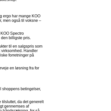
s, og ergo har mange KOO
r, men også til voksne –
på KOO Spectro
en billigste pris.
ter til en salgspris som
et virksomhed. Handler
iske forretninger på
rveje en løsning fra for
il shoppens betingelser,
ilsluttet, da det generelt
nligt gennemses af
 en håndsrækning, for så