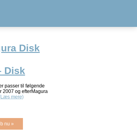
ura Disk
 Disk
 passer til følgende
r 2007 og efterMagura
(Læs mere)
b nu »