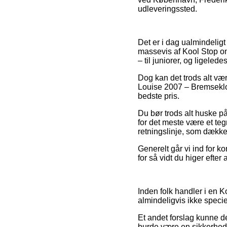
udleveringssted.
Det er i dag ualmindeligt
massevis af Kool Stop on
– til juniorer, og ligele
Dog kan det trods alt vær
Louise 2007 – Bremseklod
bedste pris.
Du bør trods alt huske på,
for det meste være et teg
retningslinje, som dækker
Generelt går vi ind for ko
for så vidt du higer efter
Inden folk handler i en K
almindeligvis ikke speci
Et andet forslag kunne de
burde være en sikkerhed