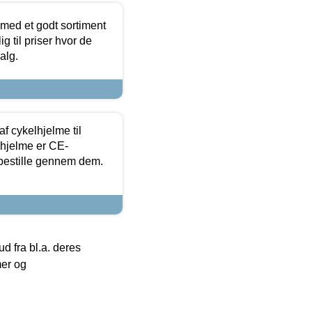
 med et godt sortiment
g til priser hvor de
alg.
f cykelhjelme til
lhjelme er CE-
 bestille gennem dem.
 fra bl.a. deres
mer og