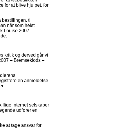
for at blive hjulpet, for
estillingen, til
man når som helst
sk Louise 2007 –
nde.
 kritik og derved går vi
e 2007 – Bremseklods –
ndlerens
registrere en anmeldelse
ed.
llige internet selskaber
esøgende udfører en
e at tage ansvar for