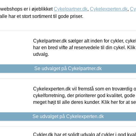
webshops er i øjeblikket
Cykelpartner.dk
,
Cykelexperten.dk
,
Cy
alle har et stort sortiment til gode priser.
Cykelpartner.dk sælger alt inden for cykler, cyke
har en bred vifte af reservedele til din cykel. Klik
udvalg.
Se udvalget på Cykelpartner.dk
Cykelexperten.dk vil fremstå som en troværdig o
cykelforretning, der prioriterer god kvalitet, god
meget højt til alle deres kunder. Klik her for at s
Se udvalget på Cykelexperten.dk
Cykler.dk har et solidt udvalg af cykler i god kvalit