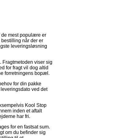
f de mest populære er
bestilling når der er
ligste leveringsløsning
ds. Fragtmetoden viser sig
 for fragt vil dog altid
ine forretningens bopæl.
 behov for din pakke
 leveringsdato ved det
 eksempelvis Kool Stop
nem inden et aftalt
derne har fri.
ages for en fastsat sum.
digt om du befinder sig
lling til et