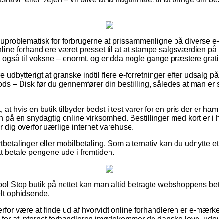
 uproblematisk for forbrugerne at prissammenligne på diverse e-f
line forhandlere været presset til at at stampe salgsværdien på
des også til voksne – enormt, og endda nogle gange præstere grati
e udbytterigt at granske indtil flere e-forretninger efter udsalg
s – Disk før du gennemfører din bestilling, således at man er 
 at hvis en butik tilbyder bedst i test varer for en pris der er ham
n på en snydagtig online virksomhed. Bestillinger med kort er i h
 dig overfor uærlige internet varehuse.
rtbetalinger eller mobilbetaling. Som alternativ kan du udnytte et 
 at betale pengene ude i fremtiden.
ool Stop butik på nettet kan man altid betragte webshoppens bet
elt ophidsende.
rfor være at finde ud af hvorvidt online forhandleren er e-mærke
 for at internet forhandleren imødekommer de danske love, udo