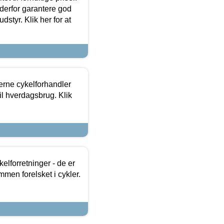
 derfor garantere god
dstyr. Klik her for at
erne cykelforhandler
til hverdagsbrug. Klik
lforretninger - de er
mmen forelsket i cykler.