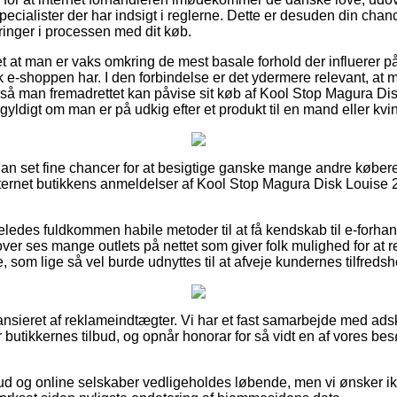
ecialister der har indsigt i reglerne. Dette er desuden din chance 
ringer i processen med dit køb.
 at man er vaks omkring de mest basale forhold der influerer på b
k e-shoppen har. I den forbindelse er det ydermere relevant, at 
 så man fremadrettet kan påvise sit køb af Kool Stop Magura Di
yldigt om man er på udkig efter et produkt til en mand eller kvi
dan set fine chancer for at besigtige ganske mange andre køberes
 internet butikkens anmeldelser af Kool Stop Magura Disk Louis
eledes fuldkommen habile metoder til at få kendskab til e-forha
ver ses mange outlets på nettet som giver folk mulighed for at 
 som lige så vel burde udnyttes til at afveje kundernes tilfredsh
nsieret af reklameindtægter. Vi har et fast samarbejde med adski
rer butikkernes tilbud, og opnår honorar for så vidt en af vores b
ud og online selskaber vedligeholdes løbende, men vi ønsker ikk