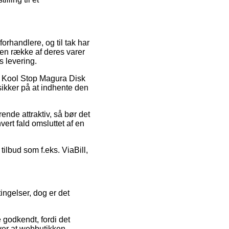
orhandlere, og til tak har
 en række af deres varer
s levering.
 på Kool Stop Magura Disk
sikker på at indhente den
rende attraktiv, så bør det
vert fald omsluttet af en
tilbud som f.eks. ViaBill,
ingelser, dog er det
 godkendt, fordi det
ver at webbutikken