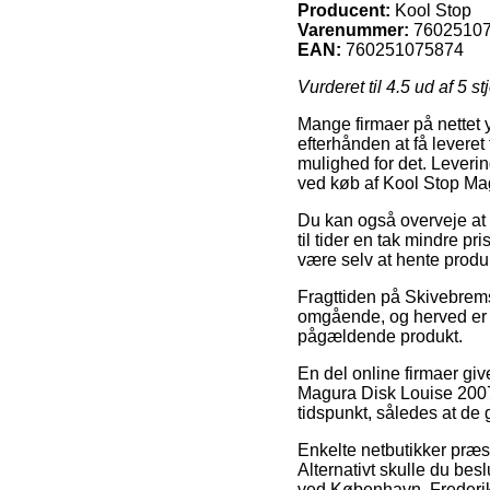
Producent:
Kool Stop
Varenummer:
7602510
EAN:
760251075874
Vurderet til
4.5
ud af 5 st
Mange firmaer på nettet 
efterhånden at få leveret 
mulighed for det. Leverin
ved køb af Kool Stop Ma
Du kan også overveje at få
til tider en tak mindre pr
være selv at hente produk
Fragttiden på Skivebremse
omgående, og herved er d
pågældende produkt.
En del online firmaer gi
Magura Disk Louise 2007 
tidspunkt, således at de 
Enkelte netbutikker præst
Alternativt skulle du besl
ved København, Frederiksha