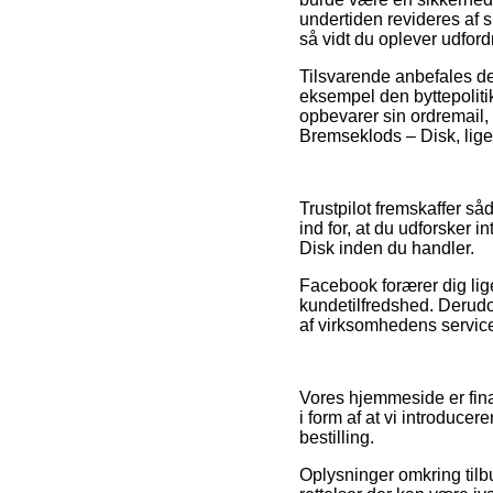
undertiden revideres af sp
så vidt du oplever udford
Tilsvarende anbefales det
eksempel den byttepoliti
opbevarer sin ordremail,
Bremseklods – Disk, ligeg
Trustpilot fremskaffer så
ind for, at du udforsker
Disk inden du handler.
Facebook forærer dig lig
kundetilfredshed. Derudo
af virksomhedens service,
Vores hjemmeside er fina
i form af at vi introduce
bestilling.
Oplysninger omkring tilb