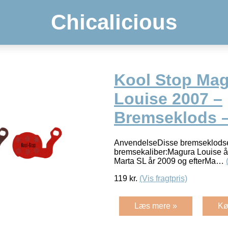
Chicalicious
Kool Stop Mag
Louise 2007 –
Bremseklods –
AnvendelseDisse bremseklodser
bremsekaliber:Magura Louise å
Marta SL år 2009 og efterMa…
119
kr.
(Vis fragtpris)
Læs mere »
Kø