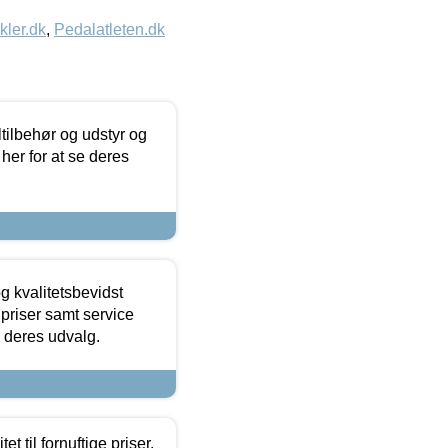
kler.dk
,
Pedalatleten.dk
ltilbehør og udstyr og
 her for at se deres
g kvalitetsbevidst
e priser samt service
e deres udvalg.
et til fornuftige priser.