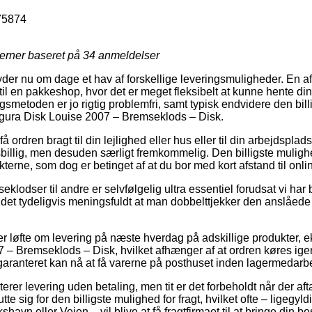
75874
jerner baseret på
34
anmeldelser
yder nu om dage et hav af forskellige leveringsmuligheder. En a
til en pakkeshop, hvor det er meget fleksibelt at kunne hente din 
gsmetoden er jo rigtig problemfri, samt typisk endvidere den bil
gura Disk Louise 2007 – Bremseklods – Disk.
 ordren bragt til din lejlighed eller hus eller til din arbejdspla
isbillig, men desuden særligt fremkommelig. Den billigste mulighed
terne, som dog er betinget af at du bor med kort afstand til onl
klodser til andre er selvfølgelig ultra essentiel forudsat vi har
et tydeligvis meningsfuldt at man dobbelttjekker den anslåede
ver løfte om levering på næste hverdag på adskillige produkter,
– Bremseklods – Disk, hvilket afhænger af at ordren køres igen
garanteret kan nå at få varerne på posthuset inden lagermedarbej
erer levering uden betaling, men tit er det forbeholdt når der aft
utte sig for den billigste mulighed for fragt, hvilket ofte – ligegyl
vn eller Vejen – vil blive at få fragtfirmaet til at bringe din besti