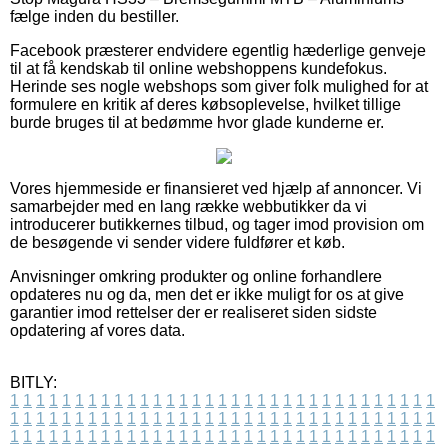
fælge inden du bestiller.
Facebook præsterer endvidere egentlig hæderlige genveje
til at få kendskab til online webshoppens kundefokus.
Herinde ses nogle webshops som giver folk mulighed for at
formulere en kritik af deres købsoplevelse, hvilket tillige
burde bruges til at bedømme hvor glade kunderne er.
Vores hjemmeside er finansieret ved hjælp af annoncer. Vi
samarbejder med en lang række webbutikker da vi
introducerer butikkernes tilbud, og tager imod provision om
de besøgende vi sender videre fuldfører et køb.
Anvisninger omkring produkter og online forhandlere
opdateres nu og da, men det er ikke muligt for os at give
garantier imod rettelser der er realiseret siden sidste
opdatering af vores data.
BITLY:
1
1
1
1
1
1
1
1
1
1
1
1
1
1
1
1
1
1
1
1
1
1
1
1
1
1
1
1
1
1
1
1
1
1
1
1
1
1
1
1
1
1
1
1
1
1
1
1
1
1
1
1
1
1
1
1
1
1
1
1
1
1
1
1
1
1
1
1
1
1
1
1
1
1
1
1
1
1
1
1
1
1
1
1
1
1
1
1
1
1
1
1
1
1
1
1
1
1
1