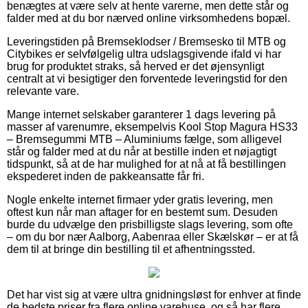
benægtes at være selv at hente varerne, men dette står og
falder med at du bor nærved online virksomhedens bopæl.
Leveringstiden på Bremseklodser / Bremsesko til MTB og
Citybikes er selvfølgelig ultra udslagsgivende ifald vi har
brug for produktet straks, så herved er det øjensynligt
centralt at vi besigtiger den forventede leveringstid for den
relevante vare.
Mange internet selskaber garanterer 1 dags levering på
masser af varenumre, eksempelvis Kool Stop Magura HS33
– Bremsegummi MTB – Aluminiums fælge, som alligevel
står og falder med at du når at bestille inden et nøjagtigt
tidspunkt, så at de har mulighed for at nå at få bestillingen
ekspederet inden de pakkeansatte får fri.
Nogle enkelte internet firmaer yder gratis levering, men
oftest kun når man aftager for en bestemt sum. Desuden
burde du udvælge den prisbilligste slags levering, som ofte
– om du bor nær Aalborg, Aabenraa eller Skælskør – er at få
dem til at bringe din bestilling til et afhentningssted.
Det har vist sig at være ultra gnidningsløst for enhver at finde
de bedste priser fra flere online varehuse, og så har flere