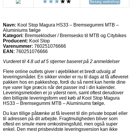
Besøg webshop
Navn:
Kool Stop Magura HS33 – Bremsegummi MTB –
Aluminiums fælge
Kategori:
Bremseklodser / Bremsesko til MTB og Citybikes
Producent:
Kool Stop
Varenummer:
760251076666
EAN:
760251076666
Vurderet til
4.8
ud af 5 stjerner baseret på
2
anmeldelser
Flere online outlets giver i øjeblikket et bredt udvalg af
leveringsmåder. En sikker vinder er nu til dags at få afleveret
pakken hos en pakkeshop, fordi du så nemt kan hente dine
nye varer lige præcis når det passer ind i din kalender.
Leveringsmetoden er jo yderst nem, samt oftest derudover
den billigste leveringsform ved køb af Kool Stop Magura
HS33 – Bremsegummi MTB – Aluminiums fælge.
Du kan tillige påtænke at få leveret til din private bopæl eller
til adressen på dit arbejde. Fragtmuligheden bliver som
oftest en smule mere omkostningsfuld, men også super
enkel. Den mest prisbevidste leveringsversion kan ikke