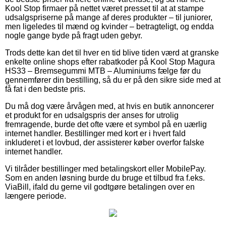
Kool Stop firmaer på nettet været presset til at at stampe
udsalgspriserne på mange af deres produkter – til juniorer,
men ligeledes til mænd og kvinder – betragteligt, og endda
nogle gange byde på fragt uden gebyr.
Trods dette kan det til hver en tid blive tiden værd at granske
enkelte online shops efter rabatkoder på Kool Stop Magura
HS33 – Bremsegummi MTB – Aluminiums fælge før du
gennemfører din bestilling, så du er på den sikre side med at
få fat i den bedste pris.
Du må dog være årvågen med, at hvis en butik annoncerer
et produkt for en udsalgspris der anses for utrolig
fremragende, burde det ofte være et symbol på en uærlig
internet handler. Bestillinger med kort er i hvert fald
inkluderet i et lovbud, der assisterer køber overfor falske
internet handler.
Vi tilråder bestillinger med betalingskort eller MobilePay.
Som en anden løsning burde du bruge et tilbud fra f.eks.
ViaBill, ifald du gerne vil godtgøre betalingen over en
længere periode.