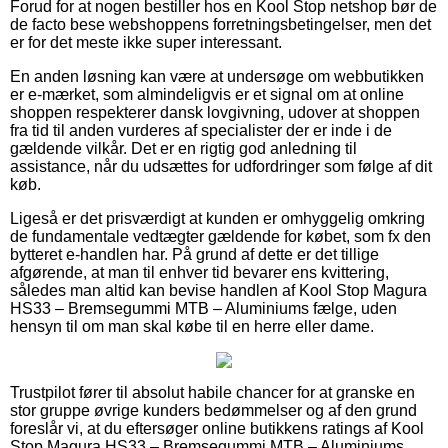
Forud for at nogen bestiller hos en Kool Stop netshop bør de
de facto bese webshoppens forretningsbetingelser, men det
er for det meste ikke super interessant.
En anden løsning kan være at undersøge om webbutikken
er e-mærket, som almindeligvis er et signal om at online
shoppen respekterer dansk lovgivning, udover at shoppen
fra tid til anden vurderes af specialister der er inde i de
gældende vilkår. Det er en rigtig god anledning til
assistance, når du udsættes for udfordringer som følge af dit
køb.
Ligeså er det prisværdigt at kunden er omhyggelig omkring
de fundamentale vedtægter gældende for købet, som fx den
bytteret e-handlen har. På grund af dette er det tillige
afgørende, at man til enhver tid bevarer ens kvittering,
således man altid kan bevise handlen af Kool Stop Magura
HS33 – Bremsegummi MTB – Aluminiums fælge, uden
hensyn til om man skal købe til en herre eller dame.
Trustpilot fører til absolut habile chancer for at granske en
stor gruppe øvrige kunders bedømmelser og af den grund
foreslår vi, at du eftersøger online butikkens ratings af Kool
Stop Magura HS33 – Bremsegummi MTB – Aluminiums