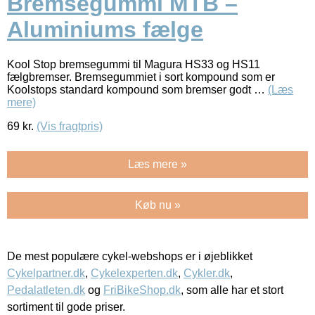
Bremsegummi MTB –
Aluminiums fælge
Kool Stop bremsegummi til Magura HS33 og HS11
fælgbremser. Bremsegummiet i sort kompound som er
Koolstops standard kompound som bremser godt …
(Læs
mere)
69
kr.
(Vis fragtpris)
Læs mere »
Køb nu »
De mest populære cykel-webshops er i øjeblikket
Cykelpartner.dk
,
Cykelexperten.dk
,
Cykler.dk
,
Pedalatleten.dk
og
FriBikeShop.dk
, som alle har et stort
sortiment til gode priser.