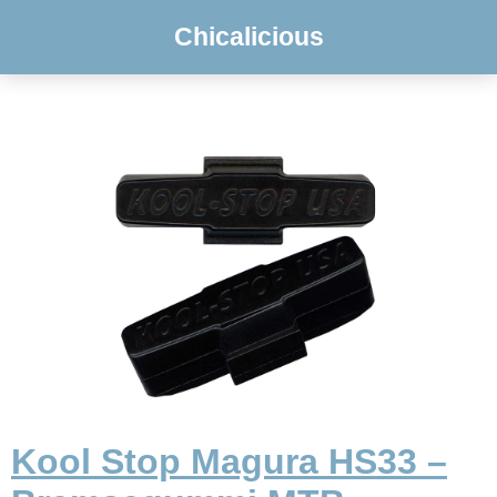
Chicalicious
Kool Stop Magura HS33 –