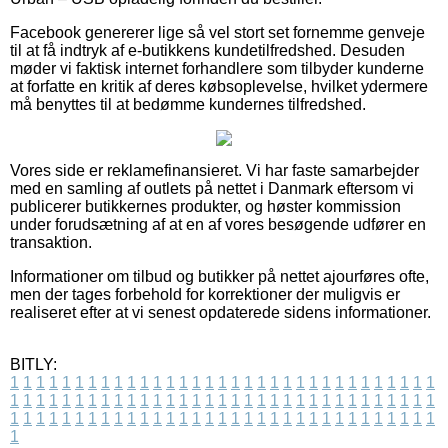
Facebook genererer lige så vel stort set fornemme genveje
til at få indtryk af e-butikkens kundetilfredshed. Desuden
møder vi faktisk internet forhandlere som tilbyder kunderne
at forfatte en kritik af deres købsoplevelse, hvilket ydermere
må benyttes til at bedømme kundernes tilfredshed.
Vores side er reklamefinansieret. Vi har faste samarbejder
med en samling af outlets på nettet i Danmark eftersom vi
publicerer butikkernes produkter, og høster kommission
under forudsætning af at en af vores besøgende udfører en
transaktion.
Informationer om tilbud og butikker på nettet ajourføres ofte,
men der tages forbehold for korrektioner der muligvis er
realiseret efter at vi senest opdaterede sidens informationer.
BITLY:
1
1
1
1
1
1
1
1
1
1
1
1
1
1
1
1
1
1
1
1
1
1
1
1
1
1
1
1
1
1
1
1
1
1
1
1
1
1
1
1
1
1
1
1
1
1
1
1
1
1
1
1
1
1
1
1
1
1
1
1
1
1
1
1
1
1
1
1
1
1
1
1
1
1
1
1
1
1
1
1
1
1
1
1
1
1
1
1
1
1
1
1
1
1
1
1
1
1
1
1