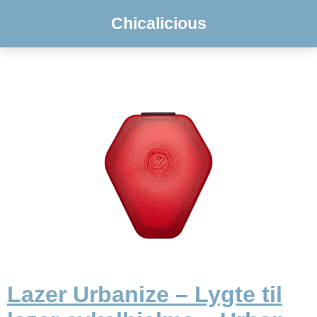
Chicalicious
Lazer Urbanize – Lygte til