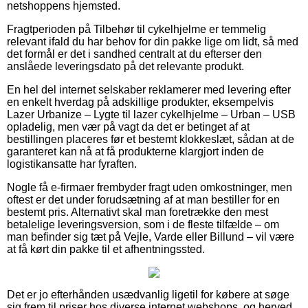
netshoppens hjemsted.
Fragtperioden på Tilbehør til cykelhjelme er temmelig
relevant ifald du har behov for din pakke lige om lidt, så med
det formål er det i sandhed centralt at du efterser den
anslåede leveringsdato på det relevante produkt.
En hel del internet selskaber reklamerer med levering efter
en enkelt hverdag på adskillige produkter, eksempelvis
Lazer Urbanize – Lygte til lazer cykelhjelme – Urban – USB
opladelig, men vær på vagt da det er betinget af at
bestillingen placeres før et bestemt klokkeslæt, sådan at de
garanteret kan nå at få produkterne klargjort inden de
logistikansatte har fyraften.
Nogle få e-firmaer frembyder fragt uden omkostninger, men
oftest er det under forudsætning af at man bestiller for en
bestemt pris. Alternativt skal man foretrække den mest
betalelige leveringsversion, som i de fleste tilfælde – om
man befinder sig tæt på Vejle, Varde eller Billund – vil være
at få kørt din pakke til et afhentningssted.
Det er jo efterhånden usædvanlig ligetil for købere at søge
sig frem til priser hos diverse internet webshops, og herved