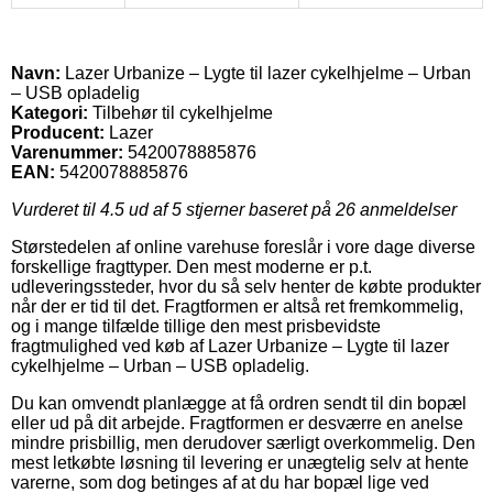
Navn:
Lazer Urbanize – Lygte til lazer cykelhjelme – Urban
– USB opladelig
Kategori:
Tilbehør til cykelhjelme
Producent:
Lazer
Varenummer:
5420078885876
EAN:
5420078885876
Vurderet til
4.5
ud af 5 stjerner baseret på
26
anmeldelser
Størstedelen af online varehuse foreslår i vore dage diverse
forskellige fragttyper. Den mest moderne er p.t.
udleveringssteder, hvor du så selv henter de købte produkter
når der er tid til det. Fragtformen er altså ret fremkommelig,
og i mange tilfælde tillige den mest prisbevidste
fragtmulighed ved køb af Lazer Urbanize – Lygte til lazer
cykelhjelme – Urban – USB opladelig.
Du kan omvendt planlægge at få ordren sendt til din bopæl
eller ud på dit arbejde. Fragtformen er desværre en anelse
mindre prisbillig, men derudover særligt overkommelig. Den
mest letkøbte løsning til levering er unægtelig selv at hente
varerne, som dog betinges af at du har bopæl lige ved