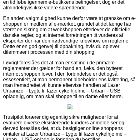
en tid løbe igennem e-butikkens betingelser, dog er det
almindeligvis ikke videre spændende.
En anden valgmulighed kunne derfor være at granske om e-
shoppen er medlem af e-mærket, grundet at det længe har
været en sikring om at webshoppen efterlever de officielle
danske regler, og at internet forretningen tit vurderes af
eksperter der har den nødvendige knowhow om reglerne.
Dette er en god genvej til opbakning, hvis du oplever
dilemmaer i processen med din shopping.
I øvrigt foreslåes det at man er sat ind i de primære
reglementer der gælder for handlen, f.eks. den bytteret
internet shoppen lover. I den forbindelse er det også
essesentielt, at man permanent bibeholder ens kvittering, så
man fremadrettet vil kunne eftervise handlen af Lazer
Urbanize – Lygte til lazer cykelhjelme – Urban – USB
opladelig, om man skal shoppe til en dame eller herre.
Trustpilot forærer dig egentlig sikre muligheder for at
evaluere diverse eksisterende kunders anmeldelser og
derved foreslåes det, at du besigtiger online shoppens
omtaler af Lazer Urbanize – Lygte til lazer cykelhjelme –
Urban – USB opladelig forinden du bestiller.