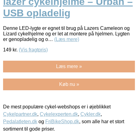
lazer cykelhjelme – Urban –
USB opladelig
Denne LED-lygte er egnet til brug på Lazers Cameleon og
Lizard cykelhjelme og er let at montere på hjelmen. Lygten
er genopladelig og o…
(Læs mere)
149
kr.
(Vis fragtpris)
Læs mere »
Køb nu »
De mest populære cykel-webshops er i øjeblikket
Cykelpartner.dk
,
Cykelexperten.dk
,
Cykler.dk
,
Pedalatleten.dk
og
FriBikeShop.dk
, som alle har et stort
sortiment til gode priser.