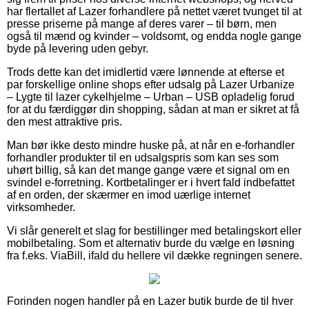
har flertallet af Lazer forhandlere på nettet været tvunget til at
presse priserne på mange af deres varer – til børn, men
også til mænd og kvinder – voldsomt, og endda nogle gange
byde på levering uden gebyr.
Trods dette kan det imidlertid være lønnende at efterse et
par forskellige online shops efter udsalg på Lazer Urbanize
– Lygte til lazer cykelhjelme – Urban – USB opladelig forud
for at du færdiggør din shopping, sådan at man er sikret at få
den mest attraktive pris.
Man bør ikke desto mindre huske på, at når en e-forhandler
forhandler produkter til en udsalgspris som kan ses som
uhørt billig, så kan det mange gange være et signal om en
svindel e-forretning. Kortbetalinger er i hvert fald indbefattet
af en orden, der skærmer en imod uærlige internet
virksomheder.
Vi slår generelt et slag for bestillinger med betalingskort eller
mobilbetaling. Som et alternativ burde du vælge en løsning
fra f.eks. ViaBill, ifald du hellere vil dække regningen senere.
Forinden nogen handler på en Lazer butik burde de til hver