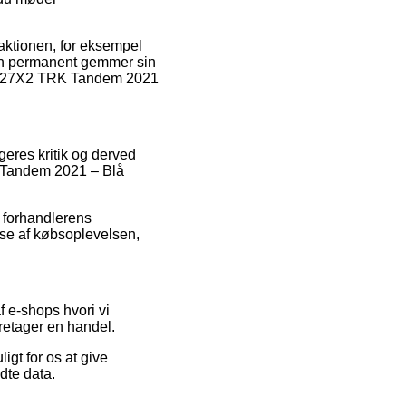
aktionen, for eksempel
man permanent gemmer sin
EDI 27X2 TRK Tandem 2021
geres kritik og derved
K Tandem 2021 – Blå
t forhandlerens
lse af købsoplevelsen,
f e-shops hvori vi
oretager en handel.
gt for os at give
dte data.