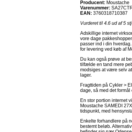
Producent:
Moustache
Varenummer:
SA27CT
EAN:
3760318710387
Vurderet til
4.6
ud af 5 st
Adskillige internet virksom
vore dage pakkeshoppen, h
passer ind i din hverdag.
for levering ved køb a
Du kan også prøve at best
tilfælde en tand mere pe
modsiges at være selv at 
lager.
Fragttiden på Cykler > El
dage, så med det formål e
En stor portion internet
Moustache SAMEDI 27X2 TR
tidspunkt, med hensynstag
Enkelte forhandlere på ne
bestemt beløb. Alternat
befinder sig nær Odense, 