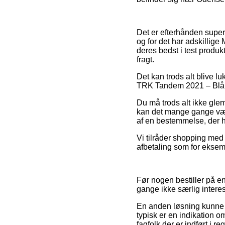
Det er efterhånden super 
og for det har adskillig
deres bedst i test produk
fragt.
Det kan trods alt blive 
TRK Tandem 2021 – Blå før
Du må trods alt ikke glemm
kan det mange gange være
af en bestemmelse, der h
Vi tilråder shopping med
afbetaling som for eksemp
Før nogen bestiller på e
gange ikke særlig intere
En anden løsning kunne m
typisk er en indikation 
fagfolk der er indført i 