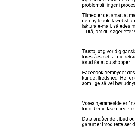
problemstillinger i proc
Tilmed er det smart at m
den byttepolitik webshop
faktura e-mail, således 
– Blå, om du søger efter v
Trustpilot giver dig gans
foreslåes det, at du bet
forud for at du shopper.
Facebook frembyder desude
kundetilfredshed. Her er
som lige så vel bør udnytt
Vores hjemmeside er finan
formidler virksomhedernes
Data angående tilbud og s
garantier imod rettelser