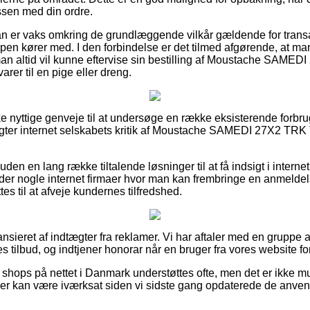
essen med din ordre.
an er vaks omkring de grundlæggende vilkår gældende for trans
pen kører med. I den forbindelse er det tilmed afgørende, at 
man altid vil kunne eftervise sin bestilling af Moustache SAM
arer til en pige eller dreng.
ke nyttige genveje til at undersøge en række eksisterende forbru
ragter internet selskabets kritik af Moustache SAMEDI 27X2 TR
n en lang række tiltalende løsninger til at få indsigt i interne
 der nogle internet firmaer hvor man kan frembringe en anmelde
es til at afveje kundernes tilfredshed.
sieret af indtægter fra reklamer. Vi har aftaler med en gruppe a
 tilbud, og indtjener honorar når en bruger fra vores website f
hops på nettet i Danmark understøttes ofte, men det er ikke muli
 der kan være iværksat siden vi sidste gang opdaterede de anven