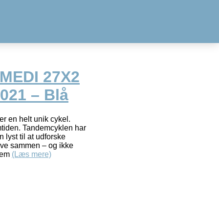
MEDI 27X2
021 – Blå
r en helt unik cykel.
remtiden. Tandemcyklen har
n lyst til at udforske
jove sammen – og ikke
ndem
(Læs mere)