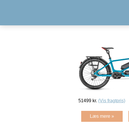
51499
kr.
(Vis fragtpris)
Læs mere »