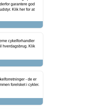
 derfor garantere god
dstyr. Klik her for at
erne cykelforhandler
til hverdagsbrug. Klik
lforretninger - de er
mmen forelsket i cykler.