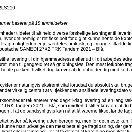
RLS210
jerner baseret på
18
anmeldelser
heder tildeler til alt held diverse forskellige løsninger til leverin
vor det nemlig er ret fleksibelt for dig at kunne hente de købt
 Fragtmuligheden er jo særdeles praktisk, og i mange tilfælde li
f Moustache SAMEDI 27X2 TRK Tandem 2021 – Blå.
ille levering til din hjemmeadresse eller ud til dit arbejdes ad
bret, men til gengæld ret så gnidningsløs. Den mest letkøbte fr
hente pakken, hvilket dog kræver at du opholder dig med kort afs
cykler er naturligvis ekstremt vital forudsat du absolut skal brug
r det virkelig centralt at vi tjekker den anslåede leveringsdato 
 virksomheder reklamerer med dag-til-dag levering på en lang ræ
K Tandem 2021 – Blå, som imidlertid stiller krav om at du besti
en til at de sandsynligvis kan nå at få varerne fikset før de lage
ttet byder på levering uden beregning, men for det meste kun if
ivt kunne man udvælge den mest betalelige fragtløsning, der g
Ikast eller Bramming – er at få dem til at køre dine produkter ti