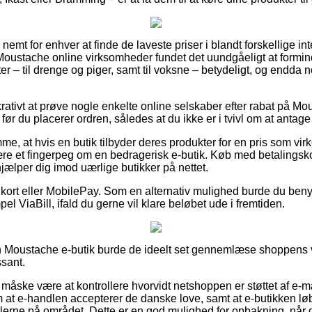
nemt for enhver at finde de laveste priser i blandt forskellige in
e Moustache online virksomheder fundet det uundgåeligt at formin
ter – til drenge og piger, samt til voksne – betydeligt, og endda n
lukrativt at prøve nogle enkelte online selskaber efter rabat p
 du placerer ordren, således at du ikke er i tvivl om at antage 
e, at hvis en butik tilbyder deres produkter for en pris som virke
 et fingerpeg om en bedragerisk e-butik. Køb med betalingskort
jælper dig imod uærlige butikker på nettet.
 kort eller MobilePay. Som en alternativ mulighed burde du beny
el ViaBill, ifald du gerne vil klare beløbet ude i fremtiden.
n Moustache e-butik burde de ideelt set gennemlæse shoppens v
ssant.
åske være at kontrollere hvorvidt netshoppen er støttet af e-m
om at e-handlen accepterer de danske love, samt at e-butikken l
reglerne på området. Dette er en god mulighed for opbakning, når