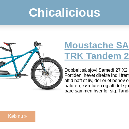
Chicalicious
Moustache SA
TRK Tandem 2
Dobbelt så sjov! Samedi 27 X2 e
Fortiden, hevet direkte ind i f
altid haft et liv, der er et behov e
naturen, køreturen og alt det s
bare sammen hver for sig. Ta
Køb nu »