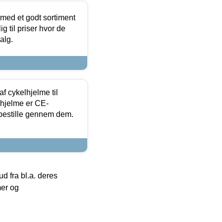
 med et godt sortiment
g til priser hvor de
alg.
f cykelhjelme til
lhjelme er CE-
 bestille gennem dem.
 fra bl.a. deres
mer og