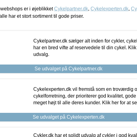
webshops er i øjeblikket
Cykelpartner.dk
,
Cykelexperten.dk
,
Cy
alle har et stort sortiment til gode priser.
Cykelpartner.dk sælger alt inden for cykler, cyke
har en bred vifte af reservedele til din cykel. Klik
udvalg.
Se udvalget på Cykelpartner.dk
Cykelexperten.dk vil fremstå som en troværdig o
cykelforretning, der prioriterer god kvalitet, god
meget højt til alle deres kunder. Klik her for at s
Se udvalget på Cykelexperten.dk
Cykler.dk har et solidt udvalg af cykler i god kvalit