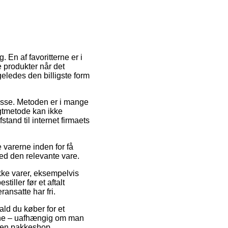
g. En af favoritterne er i
e produkter når det
geledes den billigste form
resse. Metoden er i mange
agtmetode kan ikke
tand til internet firmaets
e varerne inden for få
ved den relevante vare.
kke varer, eksempelvis
ller før et aftalt
ransatte har fri.
ald du køber for et
erne – uafhængig om man
l en pakkeshop.