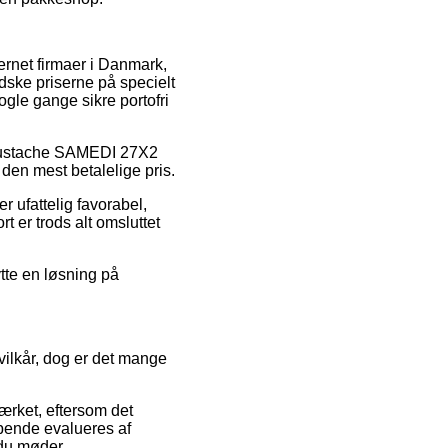
ternet firmaer i Danmark,
dske priserne på specielt
ogle gange sikre portofri
å Moustache SAMEDI 27X2
den mest betalelige pris.
r ufattelig favorabel,
 er trods alt omsluttet
tte en løsning på
ilkår, dog er det mange
ærket, eftersom det
øbende evalueres af
 du møder