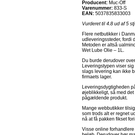
Producent:
Muc-Off
Varenummer:
833-S
EAN:
5037835833003
Vurderet til
4.8
ud af 5 st
Flere netbutikker i Danma
udleveringssteder, fordi d
Metoden er altså ualmind
Wet Lube Olie – 1L.
Du burde derudover overve
Leveringstypen viser sig
slags levering kan ikke b
firmaets lager.
Leveringsdygtigheden på 
øjeblikkeligt, så med det 
pågældende produkt.
Mange webbutikker tilsig
som trods alt er regnet u
nå at få pakken fikset fo
Visse online forhandlere 
beløb. Derudover bør ma