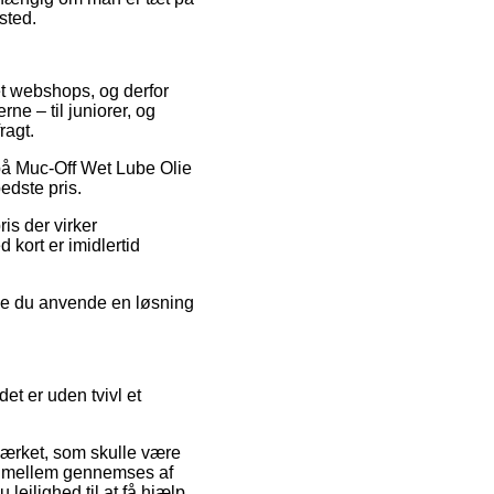
ssted.
net webshops, og derfor
ne – til juniorer, og
ragt.
 på Muc-Off Wet Lube Olie
edste pris.
is der virker
 kort er imidlertid
nne du anvende en løsning
et er uden tvivl et
mærket, som skulle være
 i mellem gennemses af
jlighed til at få hjælp,