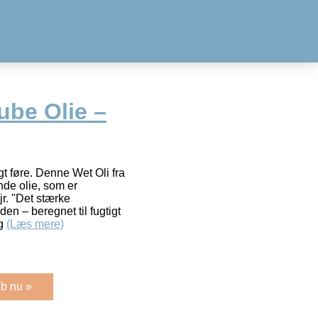
ube Olie –
gt føre. Denne Wet Oli fra
nde olie, som er
ejr. "Det stærke
n – beregnet til fugtigt
og
(Læs mere)
b nu »