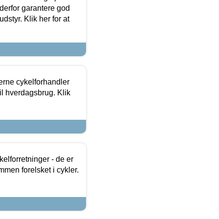
 derfor garantere god
dstyr. Klik her for at
erne cykelforhandler
til hverdagsbrug. Klik
lforretninger - de er
mmen forelsket i cykler.