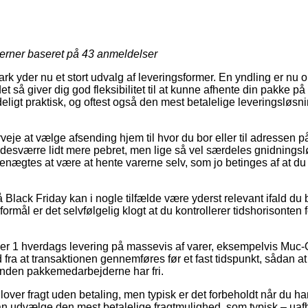
jerner baseret på
43
anmeldelser
rk yder nu et stort udvalg af leveringsformer. En yndling er nu 
et så giver dig god fleksibilitet til at kunne afhente din pakke på e
eligt praktisk, og oftest også den mest betalelige leveringsløsn
je at vælge afsending hjem til hvor du bor eller til adressen på
 desværre lidt mere pebret, men lige så vel særdeles gnidnings
enægtes at være at hente varerne selv, som jo betinges af at du 
Black Friday kan i nogle tilfælde være yderst relevant ifald du
formål er det selvfølgelig klogt at du kontrollerer tidshorisonten 
er 1 hverdags levering på massevis af varer, eksempelvis Muc-O
d fra at transaktionen gennemføres før et fast tidspunkt, sådan a
rinden pakkemedarbejderne har fri.
lover fragt uden betaling, men typisk er det forbeholdt når du han
n udvælge den mest betalelige fragtmulighed, som typisk – ua