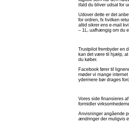
ifald du bliver udsat for 
Udover dette er det anbef
for ordren, fx hvilken ret
altid sikrer ens e-mail k
– 1L, uafhængig om du er
Trustpilot frembyder en 
kan det være til hjælp, a
du køber.
Facebook fører til lignen
møder vi mange internet 
ydermere bør drages forde
Vores side finansieres a
formidler virksomhederne
Anvisninger angående pro
ændringer der muligvis er