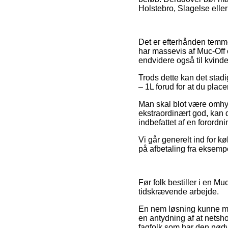
Holstebro, Slagelse eller 
Det er efterhånden temmel
har massevis af Muc-Off o
endvidere også til kvind
Trods dette kan det stadi
– 1L forud for at du plac
Man skal blot være omhyg
ekstraordinært god, kan d
indbefattet af en forord
Vi går generelt ind for 
på afbetaling fra eksempel
Før folk bestiller i en M
tidskrævende arbejde.
En nem løsning kunne mås
en antydning af at netsh
fagfolk som har den nødv