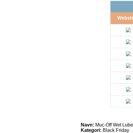
Websh
Navn:
Muc-Off Wet Lube 
Kategori:
Black Friday