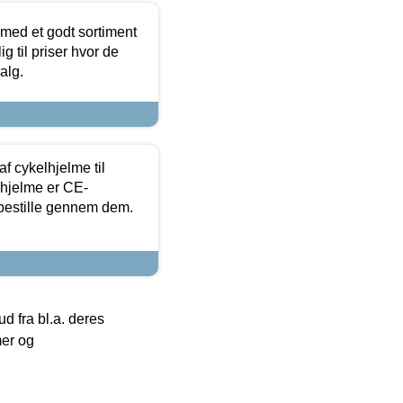
 med et godt sortiment
g til priser hvor de
alg.
f cykelhjelme til
lhjelme er CE-
 bestille gennem dem.
 fra bl.a. deres
mer og