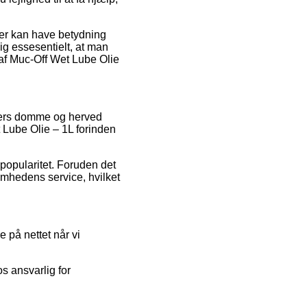
 der kan have betydning
elig essesentielt, at man
t af Muc-Off Wet Lube Olie
nters domme og herved
t Lube Olie – 1L forinden
 popularitet. Foruden det
mhedens service, hvilket
 på nettet når vi
s ansvarlig for