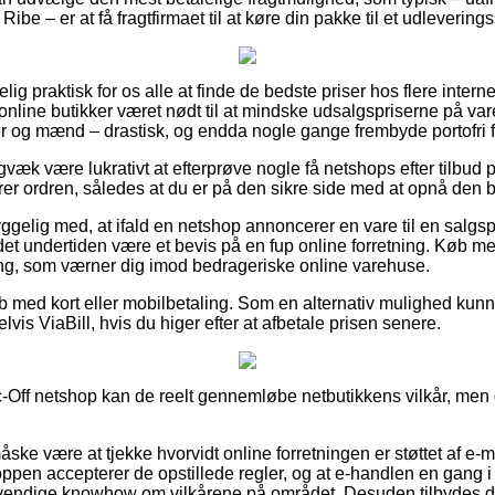
Ribe – er at få fragtfirmaet til at køre din pakke til et udlevering
ig praktisk for os alle at finde de bedste priser hos flere inter
nline butikker været nødt til at mindske udsalgspriserne på varer
er og mænd – drastisk, og endda nogle gange frembyde portofri f
gvæk være lukrativt at efterprøve nogle få netshops efter tilbud
erer ordren, således at du er på den sikre side med at opnå den b
gelig med, at ifald en netshop annoncerer en vare til en salgspr
et undertiden være et bevis på en fup online forretning. Køb med
ning, som værner dig imod bedrageriske online varehuse.
køb med kort eller mobilbetaling. Som en alternativ mulighed ku
vis ViaBill, hvis du higer efter at afbetale prisen senere.
uc-Off netshop kan de reelt gennemløbe netbutikkens vilkår, men d
ke være at tjekke hvorvidt online forretningen er støttet af e-
oppen accepterer de opstillede regler, og at e-handlen en gang
endige knowhow om vilkårene på området. Desuden tilbydes du le