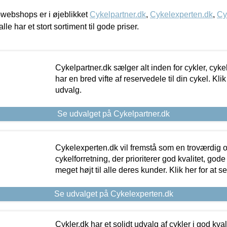
webshops er i øjeblikket
Cykelpartner.dk
,
Cykelexperten.dk
,
Cy
alle har et stort sortiment til gode priser.
Cykelpartner.dk sælger alt inden for cykler, cyke
har en bred vifte af reservedele til din cykel. Klik
udvalg.
Se udvalget på Cykelpartner.dk
Cykelexperten.dk vil fremstå som en troværdig o
cykelforretning, der prioriterer god kvalitet, god
meget højt til alle deres kunder. Klik her for at s
Se udvalget på Cykelexperten.dk
Cykler.dk har et solidt udvalg af cykler i god kvalit