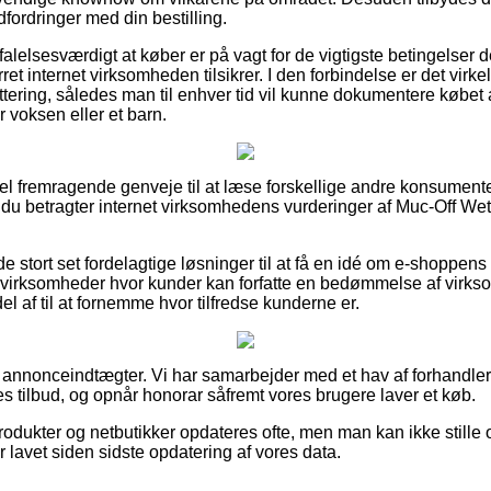
udfordringer med din bestilling.
alelsesværdigt at køber er på vagt for de vigtigste betingelser
urret internet virksomheden tilsikrer. I den forbindelse er det virk
vittering, således man til enhver tid vil kunne dokumentere købe
 voksen eller et barn.
del fremragende genveje til at læse forskellige andre konsume
t du betragter internet virksomhedens vurderinger af Muc-Off We
de stort set fordelagtige løsninger til at få en idé om e-shoppens
virksomheder hvor kunder kan forfatte en bedømmelse af virkso
l af til at fornemme hvor tilfredse kunderne er.
f annonceindtægter. Vi har samarbejder med et hav af forhandlere
s tilbud, og opnår honorar såfremt vores brugere laver et køb.
dukter og netbutikker opdateres ofte, men man kan ikke stille o
 lavet siden sidste opdatering af vores data.