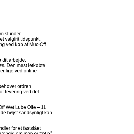
om stunder
t valgfrit tidspunkt.
ing ved køb af Muc-Off
 dit arbejde.
løs. Den mest letkøbte
er lige ved online
 behøver ordren
for levering ved det
ff Wet Lube Olie – 1L,
t de højst sandsynligt kan
dler for et fastslået
fhængig om man er tæt på