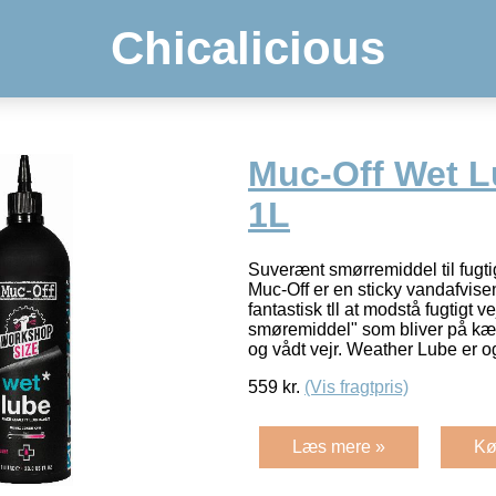
Chicalicious
Muc-Off Wet L
1L
Suverænt smørremiddel til fugti
Muc-Off er en sticky vandafvise
fantastisk tll at modstå fugtigt v
smøremiddel" som bliver på kæde
og vådt vejr. Weather Lube er 
559
kr.
(Vis fragtpris)
Læs mere »
Kø