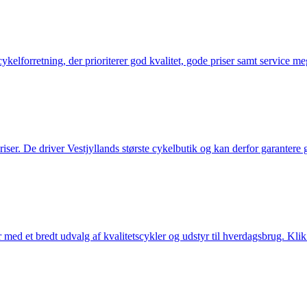
elforretning, der prioriterer god kvalitet, gode priser samt service mege
 priser. De driver Vestjyllands største cykelbutik og kan derfor garantere
med et bredt udvalg af kvalitetscykler og udstyr til hverdagsbrug. Klik 