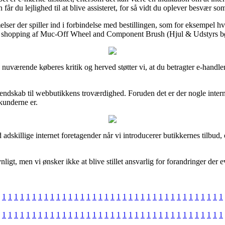
r du lejlighed til at blive assisteret, for så vidt du oplever besvær som
r der spiller ind i forbindelse med bestillingen, som for eksempel hvilk
 sin shopping af Muc-Off Wheel and Component Brush (Hjul & Udstyrs bør
ige nuværende køberes kritik og herved støtter vi, at du betragter e-h
 kendskab til webbutikkens troværdighed. Foruden det er der nogle inter
kunderne er.
adskillige internet foretagender når vi introducerer butikkernes tilbud
gt, men vi ønsker ikke at blive stillet ansvarlig for forandringer der e
1
1
1
1
1
1
1
1
1
1
1
1
1
1
1
1
1
1
1
1
1
1
1
1
1
1
1
1
1
1
1
1
1
1
1
1
1
1
1
1
1
1
1
1
1
1
1
1
1
1
1
1
1
1
1
1
1
1
1
1
1
1
1
1
1
1
1
1
1
1
1
1
1
1