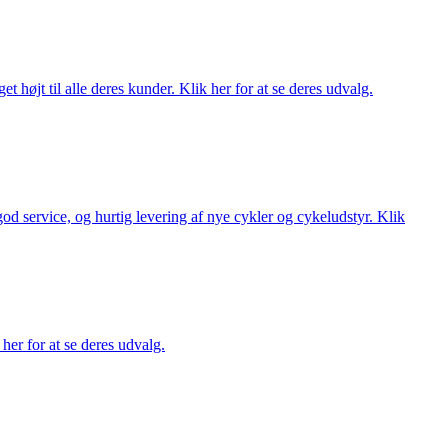
t højt til alle deres kunder. Klik her for at se deres udvalg.
 god service, og hurtig levering af nye cykler og cykeludstyr. Klik
her for at se deres udvalg.