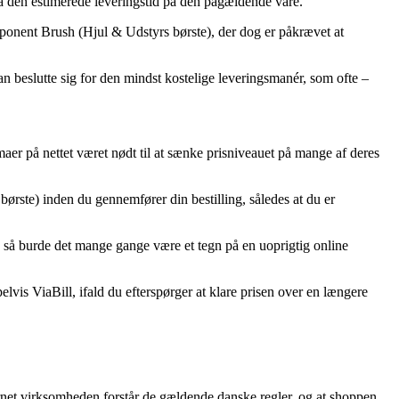
 på den estimerede leveringstid på den pågældende vare.
nent Brush (Hjul & Udstyrs børste), der dog er påkrævet at
an beslutte sig for den mindst kostelige leveringsmanér, som ofte –
aer på nettet været nødt til at sænke prisniveauet på mange af deres
ørste) inden du gennemfører din bestilling, således at du er
ig, så burde det mange gange være et tegn på en uoprigtig online
lvis ViaBill, ifald du efterspørger at klare prisen over en længere
ernet virksomheden forstår de gældende danske regler, og at shoppen