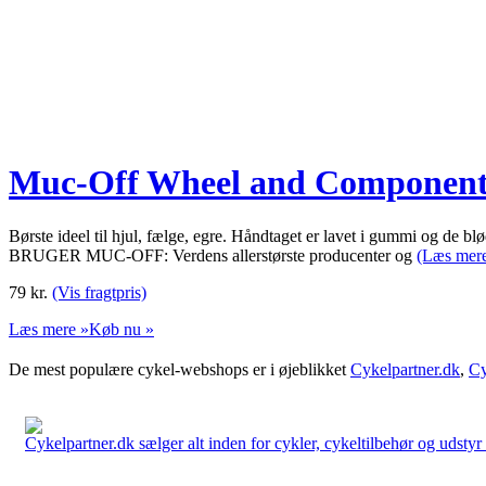
Muc-Off Wheel and Component 
Børste ideel til hjul, fælge, egre. Håndtaget er lavet i gummi og de
BRUGER MUC-OFF: Verdens allerstørste producenter og
(Læs mer
79
kr.
(Vis fragtpris)
Læs mere »
Køb nu »
De mest populære cykel-webshops er i øjeblikket
Cykelpartner.dk
,
Cy
Cykelpartner.dk sælger alt inden for cykler, cykeltilbehør og udstyr o