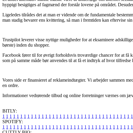
hyppigt besigtiges af fagmænd der forstår lovene på området. Desuden få
Ligeledes tilrådes det at man er vidende om de fundamentale bestemmelse
man stadig bevarer ens kvittering, så man i fremtiden kan eftervise
Trustpilot leverer visse nyttige muligheder for at eksaminere adskill
børste) inden du shopper.
Facebook fører til for øvrigt forholdsvis troværdige chancer for at få
som på samme måde bør anvendes til at få et indtryk af hvor tilfredse 
Vores side er finansieret af reklameindtægter. Vi arbejder sammen med 
en ordre.
Informationer vedrørende tilbud og online forretninger værnes om jævnli
BITLY:
1
1
1
1
1
1
1
1
1
1
1
1
1
1
1
1
1
1
1
1
1
1
1
1
1
1
1
1
1
1
1
1
1
1
1
1
1
SPOTIFY:
1
1
1
1
1
1
1
1
1
1
1
1
1
1
1
1
1
1
1
1
1
1
1
1
1
1
1
1
1
1
1
1
1
1
1
1
1
CUTTLY BIO: