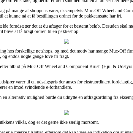
uge ordren straks, og derfor er det i sandhed aktuelt at du ser nærmere
dag på mange af shoppens varer, eksempelvis Muc-Off Wheel and Compo
til at kunne nå at få bestillingen ordnet før de pakkeansatte har fri.
lfælde forudsætter det at du aftager for et bestemt beløb. Desuden skal m
l blive at få bragt ordren til en pakkeshop.
igning hos forskellige netshops, og med det motiv har mange Muc-Off firm
d, og endda nogle gange love fri fragt.
maer efter tilbud på Muc-Off Wheel and Component Brush (Hjul & Udstyrs b
edsfører varer til en udsalgspris der anses for ekstraordinært fordelagt
terer en imod svindlende e-forhandlere.
om en alternativ mulighed burde du udnytte en afdragsordning fra eksempe
ikkens vilkår, dog er det gerne ikke særlig morsomt.
et er e-mærke tilsluttet, eftersom det kan være en indikation om at int