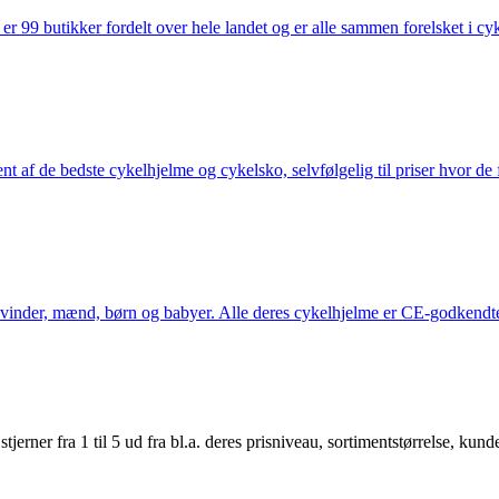
 99 butikker fordelt over hele landet og er alle sammen forelsket i cykl
nt af de bedste cykelhjelme og cykelsko, selvfølgelig til priser hvor de 
kvinder, mænd, børn og babyer. Alle deres cykelhjelme er CE-godkendte
er fra 1 til 5 ud fra bl.a. deres prisniveau, sortimentstørrelse, kunde