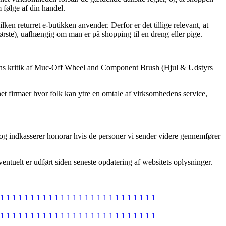
 følge af din handel.
en returret e-butikken anvender. Derfor er det tillige relevant, at
ste), uafhængig om man er på shopping til en dreng eller pige.
andlens kritik af Muc-Off Wheel and Component Brush (Hjul & Udstyrs
net firmaer hvor folk kan ytre en omtale af virksomhedens service,
, og indkasserer honorar hvis de personer vi sender videre gennemfører
ventuelt er udført siden seneste opdatering af websitets oplysninger.
1
1
1
1
1
1
1
1
1
1
1
1
1
1
1
1
1
1
1
1
1
1
1
1
1
1
1
1
1
1
1
1
1
1
1
1
1
1
1
1
1
1
1
1
1
1
1
1
1
1
1
1