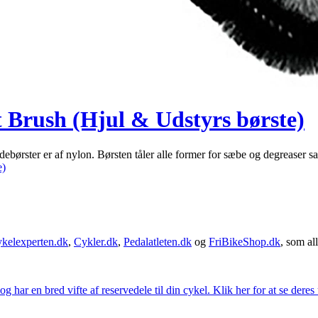
Brush (Hjul & Udstyrs børste)
 blødebørster er af nylon. Børsten tåler alle former for sæbe og degr
e)
kelexperten.dk
,
Cykler.dk
,
Pedalatleten.dk
og
FriBikeShop.dk
, som all
g har en bred vifte af reservedele til din cykel. Klik her for at se deres