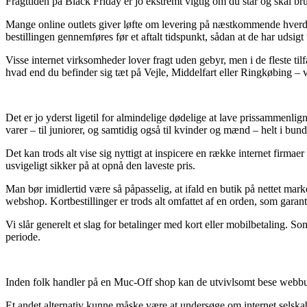
Fragttiden på Black Friday er jo ekstremt vigtig om du står og skal br
Mange online outlets giver løfte om levering på næstkommende hver
bestillingen gennemføres før et aftalt tidspunkt, sådan at de har udsigt 
Visse internet virksomheder lover fragt uden gebyr, men i de fleste ti
hvad end du befinder sig tæt på Vejle, Middelfart eller Ringkøbing – vi
Det er jo yderst ligetil for almindelige dødelige at lave prissammenl
varer – til juniorer, og samtidig også til kvinder og mænd – helt i bun
Det kan trods alt vise sig nyttigt at inspicere en række internet fir
usvigeligt sikker på at opnå den laveste pris.
Man bør imidlertid være så påpasselig, at ifald en butik på nettet mark
webshop. Kortbestillinger er trods alt omfattet af en orden, som garan
Vi slår generelt et slag for betalinger med kort eller mobilbetaling. S
periode.
Inden folk handler på en Muc-Off shop kan de utvivlsomt bese webbut
Et andet alternativ kunne måske være at undersøge om internet selskab