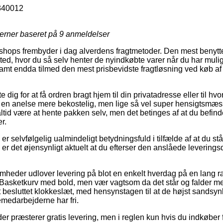
340012
jerner baseret på
9
anmeldelser
hops frembyder i dag alverdens fragtmetoder. Den mest benytte
ssted, hvor du så selv henter de nyindkøbte varer når du har mulig
samt endda tilmed den mest prisbevidste fragtløsning ved køb a
e dig for at få ordren bragt hjem til din privatadresse eller til hvo
k en anelse mere bekostelig, men lige så vel super hensigtsmæs
 altid være at hente pakken selv, men det betinges af at du befin
r.
 er selvfølgelig ualmindeligt betydningsfuld i tilfælde af at du s
 er det øjensynligt aktuelt at du efterser den anslåede leverings
somheder udlover levering på blot en enkelt hverdag på en lang
asketkurv med bold, men vær vagtsom da det står og falder m
besluttet klokkeslæt, med hensynstagen til at de højst sandsynl
medarbejderne har fri.
er præsterer gratis levering, men i reglen kun hvis du indkøber 