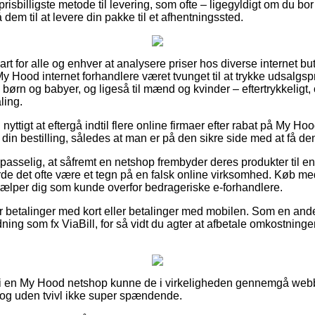
risbilligste metode til levering, som ofte – ligegyldigt om du bo
få dem til at levere din pakke til et afhentningssted.
art for alle og enhver at analysere priser hos diverse internet b
y Hood internet forhandlere været tvunget til at trykke udsalgsp
til børn og babyer, og ligeså til mænd og kvinder – eftertrykkeli
ling.
 nyttigt at eftergå indtil flere online firmaer efter rabat på My 
in bestilling, således at man er på den sikre side med at få den
sselig, at såfremt en netshop frembyder deres produkter til en 
de det ofte være et tegn på en falsk online virksomhed. Køb med 
hjælper dig som kunde overfor bedrageriske e-forhandlere.
 for betalinger med kort eller betalinger med mobilen. Som en an
ning som fx ViaBill, for så vidt du agter at afbetale omkostnin
ler i en My Hood netshop kunne de i virkeligheden gennemgå web
 dog uden tvivl ikke super spændende.