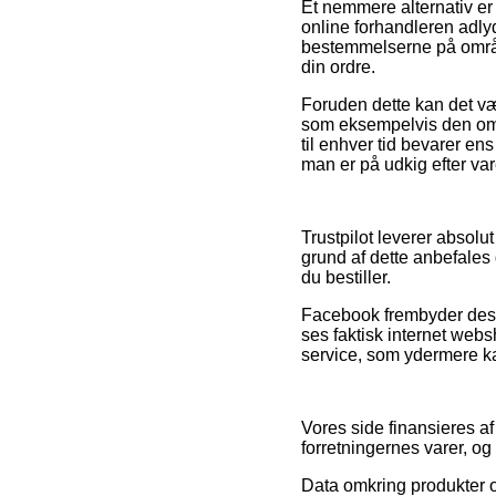
Et nemmere alternativ er
online forhandleren adlyd
bestemmelserne på område
din ordre.
Foruden dette kan det vær
som eksempelvis den ombyt
til enhver tid bevarer en
man er på udkig efter var
Trustpilot leverer absol
grund af dette anbefales
du bestiller.
Facebook frembyder desu
ses faktisk internet we
service, som ydermere kan
Vores side finansieres a
forretningernes varer, og
Data omkring produkter og