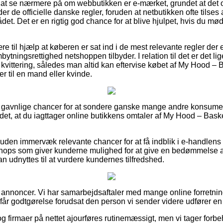
 at se nærmere på om webbutikken er e-mærket, grundet at det of
er de officielle danske regler, foruden at netbutikken ofte tilses
t. Det er en rigtig god chance for at blive hjulpet, hvis du m
e til hjælp at køberen er sat ind i de mest relevante regler der
ningsrettighed netshoppen tilbyder. I relation til det er det li
s kvittering, således man altid kan eftervise købet af My Hood 
er til en mand eller kvinde.
ut gavnlige chancer for at sondere ganske mange andre konsumen
 det, at du iagttager online butikkens omtaler af My Hood – Bas
den immervæk relevante chancer for at få indblik i e-handlens
bshops som giver kunderne mulighed for at give en bedømmelse
 udnyttes til at vurdere kundernes tilfredshed.
f annoncer. Vi har samarbejdsaftaler med mange online forretnin
 får godtgørelse forudsat den person vi sender videre udfører en 
 firmaer på nettet ajourføres rutinemæssigt, men vi tager forbeh