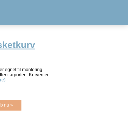
sketkurv
r egnet til montering
ler carporten. Kurven er
re)
b nu »