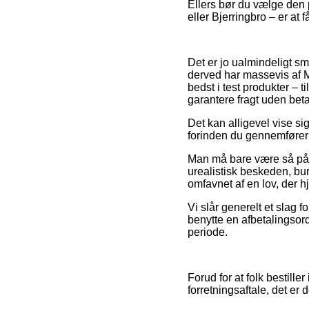
Ellers bør du vælge den p
eller Bjerringbro – er at 
Det er jo ualmindeligt sm
derved har massevis af M
bedst i test produkter – 
garantere fragt uden beta
Det kan alligevel vise sig
forinden du gennemfører d
Man må bare være så påpa
urealistisk beskeden, bur
omfavnet af en lov, der 
Vi slår generelt et slag
benytte en afbetalingsord
periode.
Forud for at folk bestil
forretningsaftale, det er