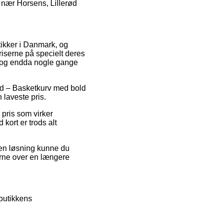
r nær Horsens, Lillerød
utikker i Danmark, og
riserne på specielt deres
gt, og endda nogle gange
Hood – Basketkurv med bold
 laveste pris.
pris som virker
kort er trods alt
den løsning kunne du
gerne over en længere
butikkens