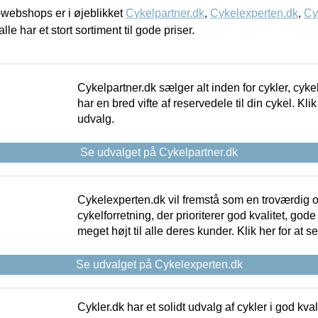
webshops er i øjeblikket
Cykelpartner.dk
,
Cykelexperten.dk
,
Cy
alle har et stort sortiment til gode priser.
Cykelpartner.dk sælger alt inden for cykler, cyke
har en bred vifte af reservedele til din cykel. Klik
udvalg.
Se udvalget på Cykelpartner.dk
Cykelexperten.dk vil fremstå som en troværdig o
cykelforretning, der prioriterer god kvalitet, god
meget højt til alle deres kunder. Klik her for at s
Se udvalget på Cykelexperten.dk
Cykler.dk har et solidt udvalg af cykler i god kvalit