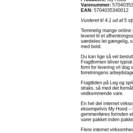
Varenummer:
5704035
EAN:
5704035340012
Vurderet til
4.1
ud af 5 st
Temmelig mange online s
leveret til et afhentning
særdeles let gængelig, 
med bold.
Du kan lige så vel beslutt
Fragtformen bliver typis
form for levering vil dog
forretningens arbejdslage
Fragttiden på Leg og spil
straks, så med det formål
vedkommende vare.
En hel del internet virk
eksempelvis My Hood – B
gemmenføres forinden et 
varer pakket inden pakke
Flere internet virksomhed