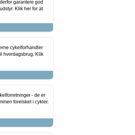
 derfor garantere god
dstyr. Klik her for at
erne cykelforhandler
til hverdagsbrug. Klik
lforretninger - de er
mmen forelsket i cykler.