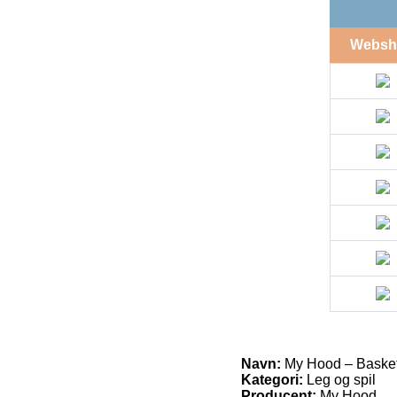
Websh
Navn:
My Hood – Basket
Kategori:
Leg og spil
Producent:
My Hood