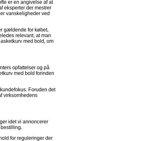
te er en angivelse af at
 af eksperter der mestrer
øder vanskeligheder ved
 er gældende for købet,
geledes relevant, at man
– Basketkurv med bold, om
ters opfattelser og på
ketkurv med bold forinden
 kundefokus. Foruden det
 af virksomhedens
ger idet vi annoncerer
bestilling.
old for reguleringer der