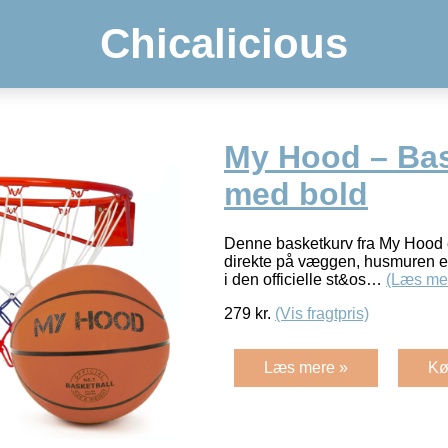
Chicalicious
My Hood – Ba
med bold
Denne basketkurv fra My Hood e
direkte på væggen, husmuren el
i den officielle st&os…
(Læs me
279
kr.
(Vis fragtpris)
Læs mere »
Kø