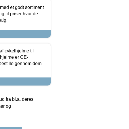
 med et godt sortiment
g til priser hvor de
alg.
f cykelhjelme til
lhjelme er CE-
 bestille gennem dem.
 fra bl.a. deres
mer og