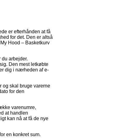
de er efterhånden at få
hed for det. Den er altså
f My Hood – Basketkurv
r du arbejder.
sig. Den mest letkøbte
der dig i nærheden af e-
tår og skal bruge varerne
dato for den
 række varenumre,
ed at handlen
igt kan nå at få de nye
for en konkret sum.