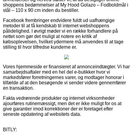
shoppens bedømmelser af My Hood Golazo – Fodboldmål i
stål – 110 x 90 cm inden du bestiller.
Facebook frembringer endvidere fuldt ud uafhængige
metoder til at få kendskab til internet webshoppens
pålidelighed. I øvrigt møder vi en række forhandlere på
nettet som gør det muligt at notere en kritik af
købsoplevelsen, hvilket ydermere må anvendes til at tage
stilling til hvor tilfredse kunderne er.
Vores hjemmeside er finansieret af annonceindtægter. Vi har
samarbejdsaftaler med en hel del e-butikker hvor vi
markedsfører forretningernes varer, og modtager honorar i
tilfælde af at den besøgende vi sender videre gennemfører
en transaktion.
Fakta vedrørende produkter og internet virksomheder
ajourføres rutinemæssigt, men det er ikke muligt for os at
give garantier imod korrektioner der er foretaget efter
seneste opdatering af websitets data.
BITLY: