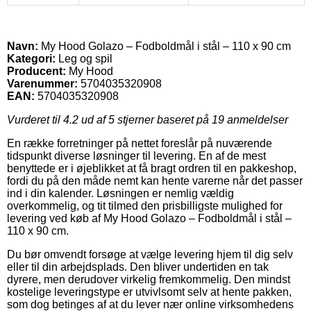
Navn:
My Hood Golazo – Fodboldmål i stål – 110 x 90 cm
Kategori:
Leg og spil
Producent:
My Hood
Varenummer:
5704035320908
EAN:
5704035320908
Vurderet til
4.2
ud af 5 stjerner baseret på
19
anmeldelser
En række forretninger på nettet foreslår på nuværende
tidspunkt diverse løsninger til levering. En af de mest
benyttede er i øjeblikket at få bragt ordren til en pakkeshop,
fordi du på den måde nemt kan hente varerne når det passer
ind i din kalender. Løsningen er nemlig vældig
overkommelig, og tit tilmed den prisbilligste mulighed for
levering ved køb af My Hood Golazo – Fodboldmål i stål –
110 x 90 cm.
Du bør omvendt forsøge at vælge levering hjem til dig selv
eller til din arbejdsplads. Den bliver undertiden en tak
dyrere, men derudover virkelig fremkommelig. Den mindst
kostelige leveringstype er utvivlsomt selv at hente pakken,
som dog betinges af at du lever nær online virksomhedens