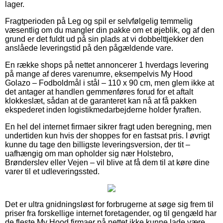
lager.
Fragtperioden på Leg og spil er selvfølgelig temmelig
væsentlig om du mangler din pakke om et øjeblik, og af den
grund er det fuldt ud på sin plads at vi dobbelttjekker den
anslåede leveringstid på den pågældende vare.
En række shops på nettet annoncerer 1 hverdags levering
på mange af deres varenumre, eksempelvis My Hood
Golazo – Fodboldmål i stål – 110 x 90 cm, men glem ikke at
det antager at handlen gemmenføres forud for et aftalt
klokkeslæt, sådan at de garanteret kan nå at få pakken
ekspederet inden logistikmedarbejderne holder fyraften.
En hel del internet firmaer sikrer fragt uden beregning, men
undertiden kun hvis der shoppes for en fastsat pris. I øvrigt
kunne du tage den billigste leveringsversion, der tit –
uafhængig om man opholder sig nær Holstebro,
Brønderslev eller Vejen – vil blive at få dem til at køre dine
varer til et udleveringssted.
Det er ultra gnidningsløst for forbrugerne at søge sig frem til
priser fra forskellige internet foretagender, og til gengæld har
de fleste My Hood firmaer på nettet ikke kunne lade være