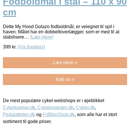
Fodboldmål i stål – 110 x 90
cm
Dette My Hood Golazo fodboldmål, er velegnet til spil i
haven. Målet har en dobbeltoverlægger, som er med til at
stabilisere…
(Læs mere)
399
kr.
(Vis fragtpris)
Læs mere »
Køb nu »
De mest populære cykel-webshops er i øjeblikket
Cykelpartner.dk
,
Cykelexperten.dk
,
Cykler.dk
,
Pedalatleten.dk
og
FriBikeShop.dk
, som alle har et stort
sortiment til gode priser.