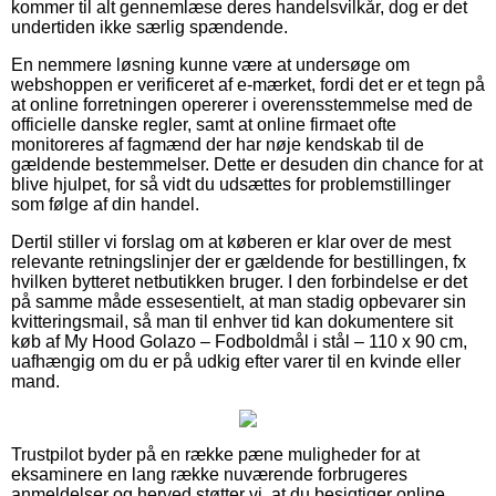
kommer til alt gennemlæse deres handelsvilkår, dog er det
undertiden ikke særlig spændende.
En nemmere løsning kunne være at undersøge om
webshoppen er verificeret af e-mærket, fordi det er et tegn på
at online forretningen opererer i overensstemmelse med de
officielle danske regler, samt at online firmaet ofte
monitoreres af fagmænd der har nøje kendskab til de
gældende bestemmelser. Dette er desuden din chance for at
blive hjulpet, for så vidt du udsættes for problemstillinger
som følge af din handel.
Dertil stiller vi forslag om at køberen er klar over de mest
relevante retningslinjer der er gældende for bestillingen, fx
hvilken bytteret netbutikken bruger. I den forbindelse er det
på samme måde essesentielt, at man stadig opbevarer sin
kvitteringsmail, så man til enhver tid kan dokumentere sit
køb af My Hood Golazo – Fodboldmål i stål – 110 x 90 cm,
uafhængig om du er på udkig efter varer til en kvinde eller
mand.
Trustpilot byder på en række pæne muligheder for at
eksaminere en lang række nuværende forbrugeres
anmeldelser og herved støtter vi, at du besigtiger online