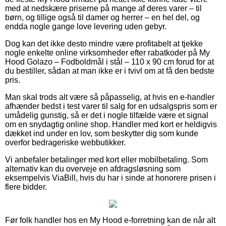
med at nedskære priserne på mange af deres varer – til
børn, og tillige også til damer og herrer – en hel del, og
endda nogle gange love levering uden gebyr.
Dog kan det ikke desto mindre være profitabelt at tjekke
nogle enkelte online virksomheder efter rabatkoder på My
Hood Golazo – Fodboldmål i stål – 110 x 90 cm forud for at
du bestiller, sådan at man ikke er i tvivl om at få den bedste
pris.
Man skal trods alt være så påpasselig, at hvis en e-handler
afhænder bedst i test varer til salg for en udsalgspris som er
umådelig gunstig, så er det i nogle tilfælde være et signal
om en snydagtig online shop. Handler med kort er heldigvis
dækket ind under en lov, som beskytter dig som kunde
overfor bedrageriske webbutikker.
Vi anbefaler betalinger med kort eller mobilbetaling. Som
alternativ kan du overveje en afdragsløsning som
eksempelvis ViaBill, hvis du har i sinde at honorere prisen i
flere bidder.
Før folk handler hos en My Hood e-forretning kan de når alt