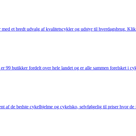
med et bredt udvalg af kvalitetscykler og udstyr til hverdagsbrug. Klik 
 99 butikker fordelt over hele landet og er alle sammen forelsket i cykl
nt af de bedste cykelhjelme og cykelsko, selvfølgelig til priser hvor de 