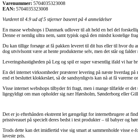
Varenummer:
5704035323008
EAN:
5704035323008
Vurderet til
4.9
ud af 5 stjerner baseret på
4
anmeldelser
En masse webshops i Danmark udlover til alt held en hel del forskelli
Denne er nemlig ultra nem, samt typisk også den mindst kostelige fr
Du kan tillige forsøge at få pakken leveret til dit hus eller til hvor d
dog utvivlsomt være at hente produkterne selv, men det står og falder
Leveringshastigheden på Leg og spil er super væsentlig ifald vi har b
En del internet virksomheder præsterer levering på næste hverdag på 
end et besluttet klokkeslæt, så de sandsynligvis kan nå at få varerne 
Visse internet webshops tilbyder fri fragt, men i mange tilfælde er det 
ligegyldigt om man opholder sig nær Hørsholm, Sønderborg eller Gillelej
Det er jo efterhånden ekstremt let gængeligt for internetbrugere at fin
prisniveauet på specielt deres bedst i test produkter – til babyer og bø
Trods dette kan det imidlertid vise sig smart at sammenholde visse e-
laveste pris.