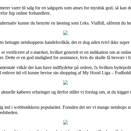
amerer varer til salg for en salgspris som anses for mystisk god, så kan d
rfor fup online forhandlere.
alternativ kunne du benytte en løsning som f.eks. ViaBill, såfremt du he
o betragte netshoppens handelsvilkår, det er dog uden tvivl ikke supe
r verificeret af e-mærket, hvilket generelt er en indikation om at online 
. Dette er en god mulighed for assistance, hvis du skulle få besvær i f
amentale vilkår der kan have indflydelse på ordren, fx hvilken byttepo
 til enhver tid vil kunne bevise sin shopping af My Hood Liga – Fodbold
e aktuelle køberes erfaringer og derfor stiller vi forslag om, at du kig
kig ind i webbutikkens popularitet. Foruden det ser vi mange netshops 
fredsheden.