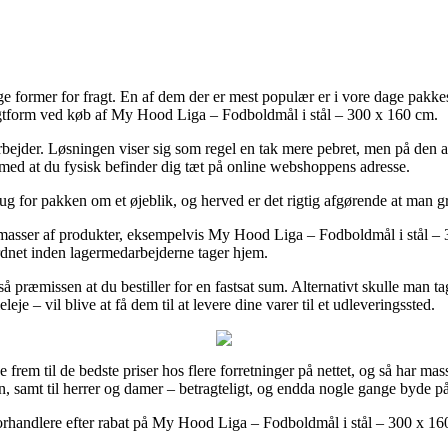
ge former for fragt. En af dem der er mest populær er i vore dage pakke
agtform ved køb af My Hood Liga – Fodboldmål i stål – 300 x 160 cm.
u arbejder. Løsningen viser sig som regel en tak mere pebret, men på den 
 med at du fysisk befinder dig tæt på online webshoppens adresse.
rug for pakken om et øjeblik, og herved er det rigtig afgørende at man
masser af produkter, eksempelvis My Hood Liga – Fodboldmål i stål – 30
ordnet inden lagermedarbejderne tager hjem.
så præmissen at du bestiller for en fastsat sum. Alternativt skulle man t
e – vil blive at få dem til at levere dine varer til et udleveringssted.
de frem til de bedste priser hos flere forretninger på nettet, og så har
rn, samt til herrer og damer – betragteligt, og endda nogle gange byde på 
forhandlere efter rabat på My Hood Liga – Fodboldmål i stål – 300 x 160