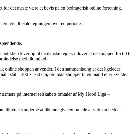
et for det meste være et bevis på en bedragerisk online forretning.
llere vil afbetale regningen over en periode.
r spændende.
butikken lever op til de danske regler, udover at netshoppen fra tid til
orbindelse med dit indkøb.
litik online shoppen anvender. I den sammenhæng er det ligeledes
mål i stål – 300 x 160 cm, om man shopper til en mand eller kvinde.
ger nærmere på internet selskabets omtaler af My Hood Liga –
som tilbyder kunderne at tilkendegive en omtale af virksomhedens