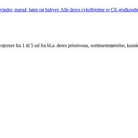
kvinder, mænd, børn og babyer. Alle deres cykelhjelme er CE-godkendte
er fra 1 til 5 ud fra bl.a. deres prisniveau, sortimentstørrelse, kunde