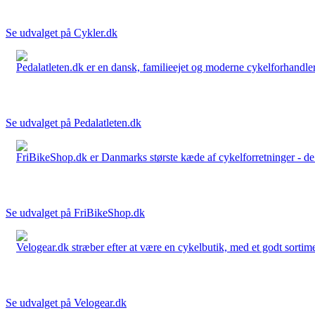
Se udvalget på Cykler.dk
Pedalatleten.dk er en dansk, familieejet og moderne cykelforhandler 
Se udvalget på Pedalatleten.dk
FriBikeShop.dk er Danmarks største kæde af cykelforretninger - de er
Se udvalget på FriBikeShop.dk
Velogear.dk stræber efter at være en cykelbutik, med et godt sortime
Se udvalget på Velogear.dk