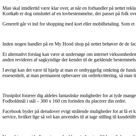
Man skal imidlertid være klar over, at når en forhandler på nettet rekl
Kortkøb er dog omsluttet af en lovbestemmelse, der passer på folk ove
Generelt går vi ind for shopping med kort eller mobilbetaling. Som et 
Inden nogen handler på en My Hood shop på nettet behøver de de fact
Et alternativt forslag kan være at undersøge om internet virksomheden e
anden revideres af sagkyndige der kender til de gældende bestemmelser
I øvrigt kan det være til hjælp at man er omhyggelig omkring de fund
essesentielt, at man permanent opbevarer sin ordrekvittering, så man
Trustpilot forærer dig aldeles fantastiske muligheder for at tyde mang
Fodboldmål i stål – 300 x 160 cm forinden du placerer din ordre.
Facebook byder på derudover evigt strålende muligheder for at få et 
service, hvilket lige så vel kan anvendes til at tage stilling til kundetil