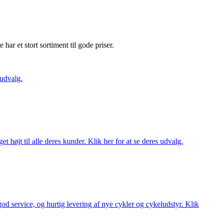
e har et stort sortiment til gode priser.
 udvalg.
t højt til alle deres kunder. Klik her for at se deres udvalg.
 god service, og hurtig levering af nye cykler og cykeludstyr. Klik