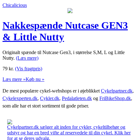
Chicalicious
Nakkespænde Nutcase GEN3
& Little Nutty
Originalt spænde til Nutcase Gen3, i størrelse S,M, L og Little
Nutty.
(Læs mere)
79
kr.
(Vis fragtpris)
Læs mere »
Køb nu »
De mest populære cykel-webshops er i øjeblikket
Cykelpartner.dk
,
Cykelexperten.dk
,
Cykler.dk
,
Pedalatleten.dk
og
FriBikeShop.dk
,
som alle har et stort sortiment til gode priser.
Cykelpartner.dk sælger alt inden for cykler, cykeltilbehør og
udstyr og har en bred vifte af reservedele til din cykel. Klik her
for at se deres udvalg.