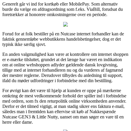
Generelt går vi ind for kortkøb eller MobilePay. Som alternativ
burde du vælge en afdragsordning som f.eks. ViaBill, forudsat du
foretrækker at honorere omkostningerne over en periode.
Forud for at folk bestiller på en Nutcase internet forhandler kan de
faktisk gennemløbe webbutikkens handelsbetingelser, dog er det
typisk ikke særlig sjovt.
En anden valgmulighed kan være at kontrollere om internet shoppen
er e-mærke tilsluttet, grundet at det længe har været en indikation
om at online webshoppen adlyder gældende dansk lovgivning,
tillige med at internet forhandleren nu og da vurderes af fagmænd
der mestrer reglerne. Derudover tilbydes du anledning til support,
ifald du møder udfordringer i forbindelse med din bestilling.
For øvrigt kan det være til hjælp at kunden er oppe på mærkerne
omkring de mest vedkommende forhold der spiller ind i forbindelse
med ordren, som fx den returpolitik online virksomheden anvender.
Derfor er det tilmed vigtigt, at man stadig sikrer ens faktura e-mail,
således man i fremtiden kan eftervise sit køb af Nakkespænde
Nutcase GEN3 & Little Nutty, uanset om man søger en vare til en
herre eller dame.