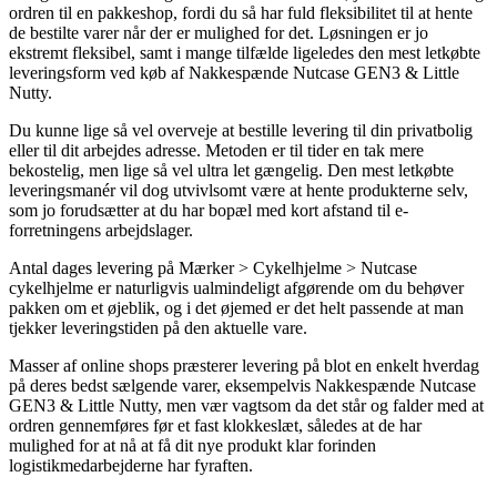
ordren til en pakkeshop, fordi du så har fuld fleksibilitet til at hente
de bestilte varer når der er mulighed for det. Løsningen er jo
ekstremt fleksibel, samt i mange tilfælde ligeledes den mest letkøbte
leveringsform ved køb af Nakkespænde Nutcase GEN3 & Little
Nutty.
Du kunne lige så vel overveje at bestille levering til din privatbolig
eller til dit arbejdes adresse. Metoden er til tider en tak mere
bekostelig, men lige så vel ultra let gængelig. Den mest letkøbte
leveringsmanér vil dog utvivlsomt være at hente produkterne selv,
som jo forudsætter at du har bopæl med kort afstand til e-
forretningens arbejdslager.
Antal dages levering på Mærker > Cykelhjelme > Nutcase
cykelhjelme er naturligvis ualmindeligt afgørende om du behøver
pakken om et øjeblik, og i det øjemed er det helt passende at man
tjekker leveringstiden på den aktuelle vare.
Masser af online shops præsterer levering på blot en enkelt hverdag
på deres bedst sælgende varer, eksempelvis Nakkespænde Nutcase
GEN3 & Little Nutty, men vær vagtsom da det står og falder med at
ordren gennemføres før et fast klokkeslæt, således at de har
mulighed for at nå at få dit nye produkt klar forinden
logistikmedarbejderne har fyraften.