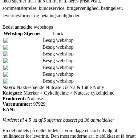
med stjerner fra 1 til 5 ud fra bl.a. deres prisniveau,
sortimentstørrelse, kundeservice, brugervenlighed, betingelser,
leveringsformer og betalingsmuligheder.
Bedst anmeldte webshops
Webshop
Stjerner
Link
Besøg webshop
Besøg webshop
Besøg webshop
Besøg webshop
Besøg webshop
Besøg webshop
Besøg webshop
Navn:
Nakkespænde Nutcase GEN3 & Little Nutty
Kategori:
Mærker > Cykelhjelme > Nutcase cykelhjelme
Producent:
Nutcase
Varenummer:
97929
EAN:
Vurderet til
4.5
ud af 5 stjerner baseret på
36
anmeldelser
En del outlets på nettet tildeler i vore dage et stort udvalg af
muligheder for levering. Den mest moderne er i øjeblikket at få bragt