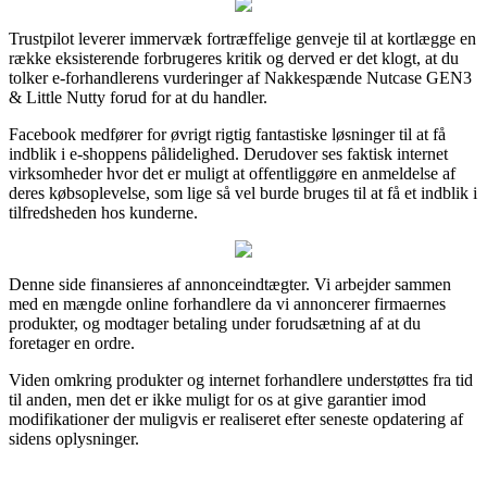
Trustpilot leverer immervæk fortræffelige genveje til at kortlægge en
række eksisterende forbrugeres kritik og derved er det klogt, at du
tolker e-forhandlerens vurderinger af Nakkespænde Nutcase GEN3
& Little Nutty forud for at du handler.
Facebook medfører for øvrigt rigtig fantastiske løsninger til at få
indblik i e-shoppens pålidelighed. Derudover ses faktisk internet
virksomheder hvor det er muligt at offentliggøre en anmeldelse af
deres købsoplevelse, som lige så vel burde bruges til at få et indblik i
tilfredsheden hos kunderne.
Denne side finansieres af annonceindtægter. Vi arbejder sammen
med en mængde online forhandlere da vi annoncerer firmaernes
produkter, og modtager betaling under forudsætning af at du
foretager en ordre.
Viden omkring produkter og internet forhandlere understøttes fra tid
til anden, men det er ikke muligt for os at give garantier imod
modifikationer der muligvis er realiseret efter seneste opdatering af
sidens oplysninger.