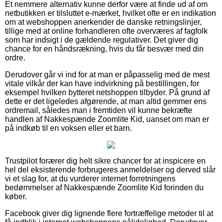
Et nemmere alternativ kunne derfor være at finde ud af om
netbutikken er tilsluttet e-mærket, hvilket ofte er en indikation
om at webshoppen anerkender de danske retningslinjer,
tillige med at online forhandleren ofte overværes af fagfolk
som har indsigt i de gældende regulativer. Det giver dig
chance for en håndsrækning, hvis du får besvær med din
ordre.
Derudover går vi ind for at man er påpasselig med de mest
vitale vilkår der kan have indvirkning på bestillingen, for
eksempel hvilken bytteret netshoppen tilbyder. På grund af
dette er det ligeledes afgørende, at man altid gemmer ens
ordremail, således man i fremtiden vil kunne bekræfte
handlen af Nakkespænde Zoomlite Kid, uanset om man er
på indkøb til en voksen eller et barn.
Trustpilot forærer dig helt sikre chancer for at inspicere en
hel del eksisterende forbrugeres anmeldelser og derved slår
vi et slag for, at du vurderer internet forretningens
bedømmelser af Nakkespænde Zoomlite Kid forinden du
køber.
Facebook giver dig lignende flere fortræffelige metoder til at