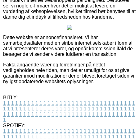
få indblik i internet webshoppens pålidelighed. Derudover
ser vi nogle e-firmaer hvor det er muligt at levere en
vurdering af købsoplevelsen, hvilket tilmed bør benyttes til at
danne dig et indtryk af tilfredsheden hos kunderne.
Dette website er annoncefinansieret. Vi har
samarbejdsaftaler med en stribe internet selskaber i form af
at vi præsenterer deres varer, og opnår kommission ifald de
besøgende vi sender videre fuldfører en transaktion.
Fakta angående varer og forretninger på nettet
vedligeholdes hele tiden, men det er umuligt for os at give
garantier imod modifikationer der er blevet foretaget siden vi
nyligst opdaterede websitets oplysninger.
BITLY:
1
1
1
1
1
1
1
1
1
1
1
1
1
1
1
1
1
1
1
1
1
1
1
1
1
1
1
1
1
1
1
1
1
1
1
1
1
1
1
1
1
1
1
1
1
1
1
1
1
1
1
1
1
1
1
1
1
1
1
1
1
1
1
1
1
1
1
1
1
1
1
1
1
1
1
1
1
1
1
1
1
1
1
1
1
1
1
1
1
1
1
1
1
1
1
1
1
1
1
1
SPOTIFY:
1
1
1
1
1
1
1
1
1
1
1
1
1
1
1
1
1
1
1
1
1
1
1
1
1
1
1
1
1
1
1
1
1
1
1
1
1
1
1
1
1
1
1
1
1
1
1
1
1
1
1
1
1
1
1
1
1
1
1
1
1
1
1
1
1
1