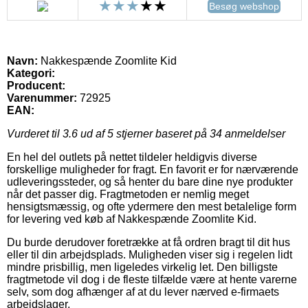
Besøg webshop
Navn:
Nakkespænde Zoomlite Kid
Kategori:
Producent:
Varenummer:
72925
EAN:
Vurderet til
3.6
ud af 5 stjerner baseret på
34
anmeldelser
En hel del outlets på nettet tildeler heldigvis diverse
forskellige muligheder for fragt. En favorit er for nærværende
udleveringssteder, og så henter du bare dine nye produkter
når det passer dig. Fragtmetoden er nemlig meget
hensigtsmæssig, og ofte ydermere den mest betalelige form
for levering ved køb af Nakkespænde Zoomlite Kid.
Du burde derudover foretrække at få ordren bragt til dit hus
eller til din arbejdsplads. Muligheden viser sig i regelen lidt
mindre prisbillig, men ligeledes virkelig let. Den billigste
fragtmetode vil dog i de fleste tilfælde være at hente varerne
selv, som dog afhænger af at du lever nærved e-firmaets
arbejdslager.