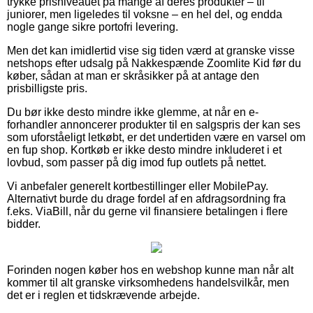
trykke prisniveauet på mange af deres produkter – til
juniorer, men ligeledes til voksne – en hel del, og endda
nogle gange sikre portofri levering.
Men det kan imidlertid vise sig tiden værd at granske visse
netshops efter udsalg på Nakkespænde Zoomlite Kid før du
køber, sådan at man er skråsikker på at antage den
prisbilligste pris.
Du bør ikke desto mindre ikke glemme, at når en e-
forhandler annoncerer produkter til en salgspris der kan ses
som uforståeligt letkøbt, er det undertiden være en varsel om
en fup shop. Kortkøb er ikke desto mindre inkluderet i et
lovbud, som passer på dig imod fup outlets på nettet.
Vi anbefaler generelt kortbestillinger eller MobilePay.
Alternativt burde du drage fordel af en afdragsordning fra
f.eks. ViaBill, når du gerne vil finansiere betalingen i flere
bidder.
Forinden nogen køber hos en webshop kunne man når alt
kommer til alt granske virksomhedens handelsvilkår, men
det er i reglen et tidskrævende arbejde.