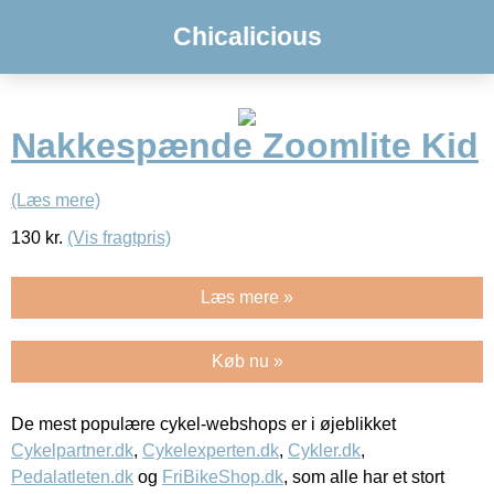
Chicalicious
Nakkespænde Zoomlite Kid
(Læs mere)
130
kr.
(Vis fragtpris)
Læs mere »
Køb nu »
De mest populære cykel-webshops er i øjeblikket
Cykelpartner.dk
,
Cykelexperten.dk
,
Cykler.dk
,
Pedalatleten.dk
og
FriBikeShop.dk
, som alle har et stort