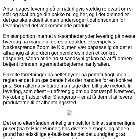
Antal dages levering på er naturligvis vældig relevant om vi
står og skal bruge din pakke nu og her, og i det øjemed er
det ganske aktuelt at man undersøger tidshorisonten for
levering ved det vedkommende produkt.
En stor portion internet virksomheder yder levering på næste
hverdag på mange af deres produkter, eksempelvis
Nakkespænde Zoomlite Kid, men vær påpasselig da det er
afhængig af at ordren gennemføres inden et konkret
tidspunkt, sådan at de højst sandsynligt kan nå at få ordren
betjent forinden lagermedarbejderne har fyraften.
Enkelte forretninger på nettet byder på portofri fragt, men i
reglen er det kun gældende hvis der handles for en konkret
pris. Som alternativ burde man tage den billigste metode til
levering, som oftest – uafhængig om du bor tæt på Næstved,
Nykøbing Falster eller Slangerup – er at få dem til at levere
produkterne til et afhentningssted.
Det er jo efterhånden virkelig simpelt for folk at sammenligne
priser (via fx PriceRunner) hos diverse e-shops, og af den
grund har adskillige e-butikker fundet det uundgåeligt at