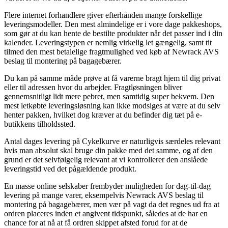
Flere internet forhandlere giver efterhånden mange forskellige
leveringsmodeller. Den mest almindelige er i vore dage pakkeshops,
som gør at du kan hente de bestilte produkter når det passer ind i din
kalender. Leveringstypen er nemlig virkelig let gængelig, samt tit
tilmed den mest betalelige fragtmulighed ved køb af Newrack AVS
beslag til montering på bagagebærer.
Du kan på samme måde prøve at få varerne bragt hjem til dig privat
eller til adressen hvor du arbejder. Fragtløsningen bliver
gennemsnitligt lidt mere pebret, men samtidig super bekvem. Den
mest letkøbte leveringsløsning kan ikke modsiges at være at du selv
henter pakken, hvilket dog kræver at du befinder dig tæt på e-
butikkens tilholdssted.
Antal dages levering på Cykelkurve er naturligvis særdeles relevant
hvis man absolut skal bruge din pakke med det samme, og af den
grund er det selvfølgelig relevant at vi kontrollerer den anslåede
leveringstid ved det pågældende produkt.
En masse online selskaber frembyder muligheden for dag-til-dag
levering på mange varer, eksempelvis Newrack AVS beslag til
montering på bagagebærer, men vær på vagt da det regnes ud fra at
ordren placeres inden et angivent tidspunkt, således at de har en
chance for at nå at få ordren skippet afsted forud for at de