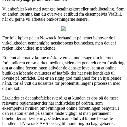
Vi anbefaler køb med gængse betalingskort eller mobilbetaling. Som
en anden løsning kan du overveje et tilbud fra eksempelvis ViaBill,
når du gerne vil afbetale omkostningerne senere.
Før folk køber på en Newrack forhandler på nettet behøver de i
virkeligheden gennemløbe netshoppens betingelser, men det er i
reglen ikke videre spændende.
Et nemt alternativ kunne måske være at undersøge om internet
forhandleren er e-mærket medlem, siden det generelt er en forsikring
om at online forretningen adlyder de danske love, samt at online
butikken løbende evalueres af fagfolk der har nøje kendskab til
lovene på området. Det er en rigtig god mulighed for en hjælpende
hånd, for så vidt du udsættes for problemstillinger i processen med
dit indkøb.
Ligeledes er det anbefalelsesværdigt at kunden er obs på de mest
relevante reglementer der har indflydelse på ordren, som
eksempelvis hvilken ombytningsret online forretningen benytter. I
den relation er det på samme måde vigtigt, at man permanent
bibeholder sin kvittering, således man altid vil kunne bekræfte
handlen af Newrack AVS beslag til montering på bagagebærer,