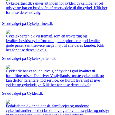
Cykelpartner.dk sælger alt inden for cykler, cykeltilbehør og
udstyr og har en bred vifte af reservedele til din cykel. Klik her
for at se deres udvalg.
Se udvalget på Cykelpartner.dk
Cykelexperten.dk vil fremstå som en troværdig og
kvalitetsbevidst cykelforretning, der prioriterer god kvalitet,
gode priser samt service meget højt til alle deres kunder. Klik
her for at se deres udvalg.
Se udvalget på Cykelexperten.dk
Cykler.dk har et solidt udvalg af cykler i god kvalitet til
fornuftige priser. De driver Vestjyllands største cykelbutik og
kan derfor garantere god service, og hurtig levering af nye
cykler og cykeludstyr. Klik her for at se deres udvalg.
Se udvalget på Cykler.dk
Pedalatleten.dk er en dansk, familieejet og moderne
cykelforhandler med et bredt udvalg af kvalitetscykler og udstyr