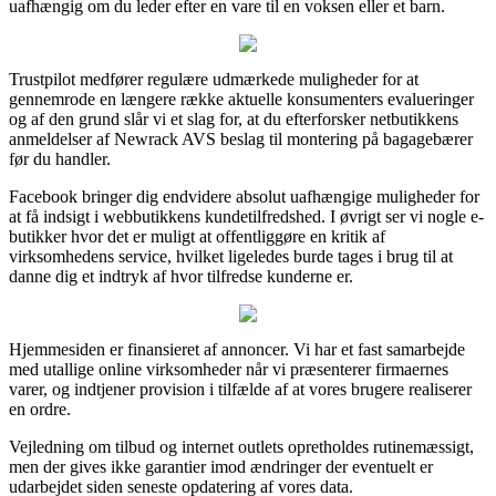
uafhængig om du leder efter en vare til en voksen eller et barn.
Trustpilot medfører regulære udmærkede muligheder for at
gennemrode en længere række aktuelle konsumenters evalueringer
og af den grund slår vi et slag for, at du efterforsker netbutikkens
anmeldelser af Newrack AVS beslag til montering på bagagebærer
før du handler.
Facebook bringer dig endvidere absolut uafhængige muligheder for
at få indsigt i webbutikkens kundetilfredshed. I øvrigt ser vi nogle e-
butikker hvor det er muligt at offentliggøre en kritik af
virksomhedens service, hvilket ligeledes burde tages i brug til at
danne dig et indtryk af hvor tilfredse kunderne er.
Hjemmesiden er finansieret af annoncer. Vi har et fast samarbejde
med utallige online virksomheder når vi præsenterer firmaernes
varer, og indtjener provision i tilfælde af at vores brugere realiserer
en ordre.
Vejledning om tilbud og internet outlets opretholdes rutinemæssigt,
men der gives ikke garantier imod ændringer der eventuelt er
udarbejdet siden seneste opdatering af vores data.