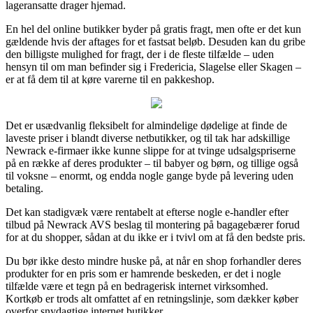
lageransatte drager hjemad.
En hel del online butikker byder på gratis fragt, men ofte er det kun
gældende hvis der aftages for et fastsat beløb. Desuden kan du gribe
den billigste mulighed for fragt, der i de fleste tilfælde – uden
hensyn til om man befinder sig i Fredericia, Slagelse eller Skagen –
er at få dem til at køre varerne til en pakkeshop.
Det er usædvanlig fleksibelt for almindelige dødelige at finde de
laveste priser i blandt diverse netbutikker, og til tak har adskillige
Newrack e-firmaer ikke kunne slippe for at tvinge udsalgspriserne
på en række af deres produkter – til babyer og børn, og tillige også
til voksne – enormt, og endda nogle gange byde på levering uden
betaling.
Det kan stadigvæk være rentabelt at efterse nogle e-handler efter
tilbud på Newrack AVS beslag til montering på bagagebærer forud
for at du shopper, sådan at du ikke er i tvivl om at få den bedste pris.
Du bør ikke desto mindre huske på, at når en shop forhandler deres
produkter for en pris som er hamrende beskeden, er det i nogle
tilfælde være et tegn på en bedragerisk internet virksomhed.
Kortkøb er trods alt omfattet af en retningslinje, som dækker køber
overfor snydagtige internet butikker.