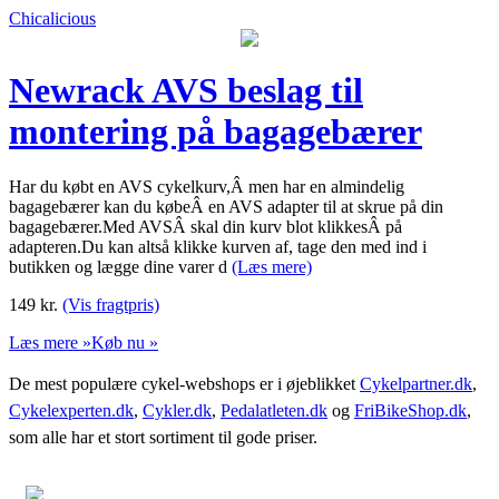
Chicalicious
Newrack AVS beslag til
montering på bagagebærer
Har du købt en AVS cykelkurv,Â men har en almindelig
bagagebærer kan du købeÂ en AVS adapter til at skrue på din
bagagebærer.Med AVSÂ skal din kurv blot klikkesÂ på
adapteren.Du kan altså klikke kurven af, tage den med ind i
butikken og lægge dine varer d
(Læs mere)
149
kr.
(Vis fragtpris)
Læs mere »
Køb nu »
De mest populære cykel-webshops er i øjeblikket
Cykelpartner.dk
,
Cykelexperten.dk
,
Cykler.dk
,
Pedalatleten.dk
og
FriBikeShop.dk
,
som alle har et stort sortiment til gode priser.