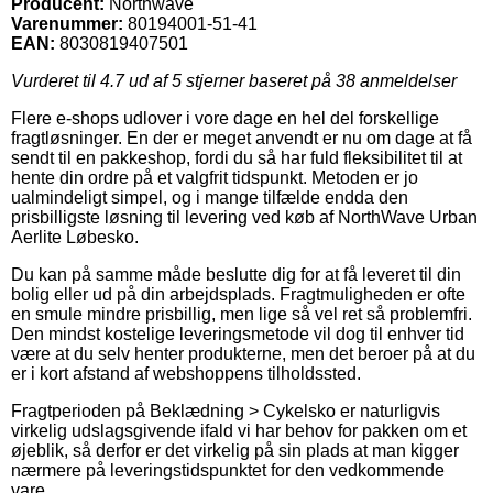
Producent:
Northwave
Varenummer:
80194001-51-41
EAN:
8030819407501
Vurderet til
4.7
ud af 5 stjerner baseret på
38
anmeldelser
Flere e-shops udlover i vore dage en hel del forskellige
fragtløsninger. En der er meget anvendt er nu om dage at få
sendt til en pakkeshop, fordi du så har fuld fleksibilitet til at
hente din ordre på et valgfrit tidspunkt. Metoden er jo
ualmindeligt simpel, og i mange tilfælde endda den
prisbilligste løsning til levering ved køb af NorthWave Urban
Aerlite Løbesko.
Du kan på samme måde beslutte dig for at få leveret til din
bolig eller ud på din arbejdsplads. Fragtmuligheden er ofte
en smule mindre prisbillig, men lige så vel ret så problemfri.
Den mindst kostelige leveringsmetode vil dog til enhver tid
være at du selv henter produkterne, men det beroer på at du
er i kort afstand af webshoppens tilholdssted.
Fragtperioden på Beklædning > Cykelsko er naturligvis
virkelig udslagsgivende ifald vi har behov for pakken om et
øjeblik, så derfor er det virkelig på sin plads at man kigger
nærmere på leveringstidspunktet for den vedkommende
vare.