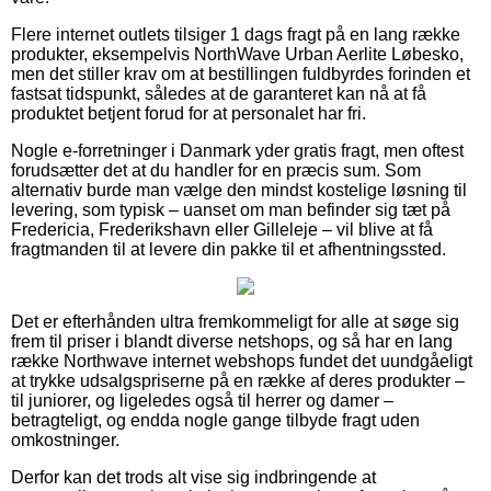
Flere internet outlets tilsiger 1 dags fragt på en lang række
produkter, eksempelvis NorthWave Urban Aerlite Løbesko,
men det stiller krav om at bestillingen fuldbyrdes forinden et
fastsat tidspunkt, således at de garanteret kan nå at få
produktet betjent forud for at personalet har fri.
Nogle e-forretninger i Danmark yder gratis fragt, men oftest
forudsætter det at du handler for en præcis sum. Som
alternativ burde man vælge den mindst kostelige løsning til
levering, som typisk – uanset om man befinder sig tæt på
Fredericia, Frederikshavn eller Gilleleje – vil blive at få
fragtmanden til at levere din pakke til et afhentningssted.
Det er efterhånden ultra fremkommeligt for alle at søge sig
frem til priser i blandt diverse netshops, og så har en lang
række Northwave internet webshops fundet det uundgåeligt
at trykke udsalgspriserne på en række af deres produkter –
til juniorer, og ligeledes også til herrer og damer –
betragteligt, og endda nogle gange tilbyde fragt uden
omkostninger.
Derfor kan det trods alt vise sig indbringende at