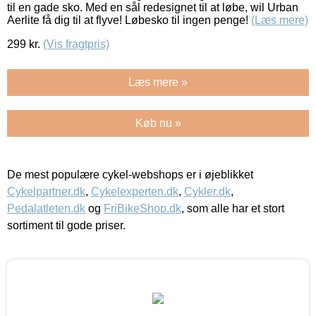
til en gade sko. Med en sål redesignet til at løbe, wil Urban
Aerlite få dig til at flyve! Løbesko til ingen penge!
(Læs mere)
299
kr.
(Vis fragtpris)
Læs mere »
Køb nu »
De mest populære cykel-webshops er i øjeblikket
Cykelpartner.dk
,
Cykelexperten.dk
,
Cykler.dk
,
Pedalatleten.dk
og
FriBikeShop.dk
, som alle har et stort
sortiment til gode priser.