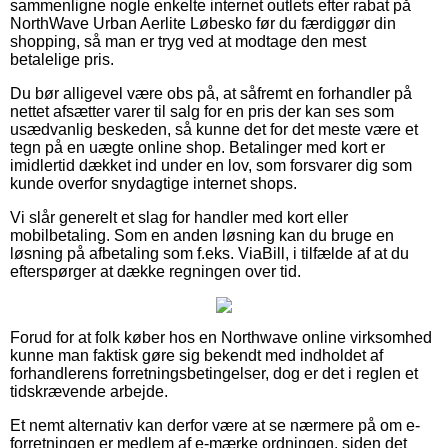
sammenligne nogle enkelte internet outlets efter rabat på
NorthWave Urban Aerlite Løbesko før du færdiggør din
shopping, så man er tryg ved at modtage den mest
betalelige pris.
Du bør alligevel være obs på, at såfremt en forhandler på
nettet afsætter varer til salg for en pris der kan ses som
usædvanlig beskeden, så kunne det for det meste være et
tegn på en uægte online shop. Betalinger med kort er
imidlertid dækket ind under en lov, som forsvarer dig som
kunde overfor snydagtige internet shops.
Vi slår generelt et slag for handler med kort eller
mobilbetaling. Som en anden løsning kan du bruge en
løsning på afbetaling som f.eks. ViaBill, i tilfælde af at du
efterspørger at dække regningen over tid.
Forud for at folk køber hos en Northwave online virksomhed
kunne man faktisk gøre sig bekendt med indholdet af
forhandlerens forretningsbetingelser, dog er det i reglen et
tidskrævende arbejde.
Et nemt alternativ kan derfor være at se nærmere på om e-
forretningen er medlem af e-mærke ordningen, siden det