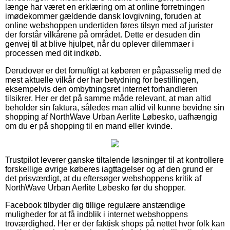
længe har været en erklæring om at online forretningen
imødekommer gældende dansk lovgivning, foruden at
online webshoppen undertiden føres tilsyn med af jurister
der forstår vilkårene på området. Dette er desuden din
genvej til at blive hjulpet, når du oplever dilemmaer i
processen med dit indkøb.
Derudover er det fornuftigt at køberen er påpasselig med de
mest aktuelle vilkår der har betydning for bestillingen,
eksempelvis den ombytningsret internet forhandleren
tilsikrer. Her er det på samme måde relevant, at man altid
beholder sin faktura, således man altid vil kunne bevidne sin
shopping af NorthWave Urban Aerlite Løbesko, uafhængig
om du er på shopping til en mand eller kvinde.
Trustpilot leverer ganske tiltalende løsninger til at kontrollere
forskellige øvrige køberes iagttagelser og af den grund er
det prisværdigt, at du eftersøger webshoppens kritik af
NorthWave Urban Aerlite Løbesko før du shopper.
Facebook tilbyder dig tillige regulære anstændige
muligheder for at få indblik i internet webshoppens
troværdighed. Her er der faktisk shops på nettet hvor folk kan