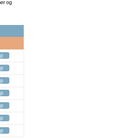
mer og
op
op
op
op
op
op
op