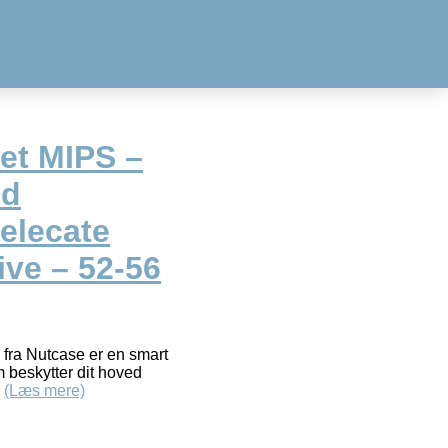
et MIPS –
ed
elecate
ive – 52-56
 fra Nutcase er en smart
m beskytter dit hoved
…
(Læs mere)