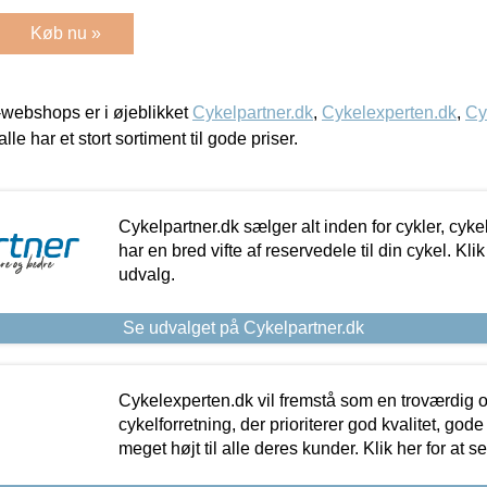
Køb nu »
webshops er i øjeblikket
Cykelpartner.dk
,
Cykelexperten.dk
,
Cy
alle har et stort sortiment til gode priser.
Cykelpartner.dk sælger alt inden for cykler, cyke
har en bred vifte af reservedele til din cykel. Klik
udvalg.
Se udvalget på Cykelpartner.dk
Cykelexperten.dk vil fremstå som en troværdig o
cykelforretning, der prioriterer god kvalitet, god
meget højt til alle deres kunder. Klik her for at s