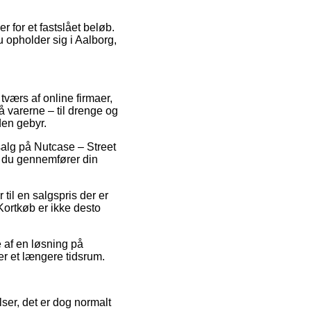
 for et fastslået beløb.
 opholder sig i Aalborg,
 tværs af online firmaer,
 varerne – til drenge og
den gebyr.
dsalg på Nutcase – Street
t du gennemfører din
til en salgspris der er
Kortkøb er ikke desto
e af en løsning på
er et længere tidsrum.
ser, det er dog normalt