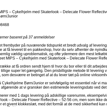
MIPS – Cykelhjelm med Skaterlook – Delecate Flower Reflectiv
ørn/Junior
08468
jerner baseret på
37
anmeldelser
ttet frembyder på nuværende tidspunkt et bredt udvalg af leverin
e at få leveret til en pakkeshop, hvor du selv afhenter de nyindk
nemlig vældig uproblematisk, og ofte ydermere den mest letkøbt
reet MIPS – Cykelhjelm med Skaterlook – Delecate Flower Refle
række at få ordren sendt hjem til hvor du bor eller til dit arbejd
illige super let gængelig. Den prisbilligste metode til levering v
, som desværre er betinget af at du lever tæt på online virksomh
Cykelhjelme Børn/Junior er selvfølgelig ret essentiel når vi ma
å afgørende at vi gransker den estimerede leveringsdato ved det
merer med 1 dags levering på adskillige varenumre, eksempelv
look – Delecate Flower Reflective – 52-56 cm, men som ikke d
r et givent klokkeslæt, med det formål at de med sikkerhed kan n