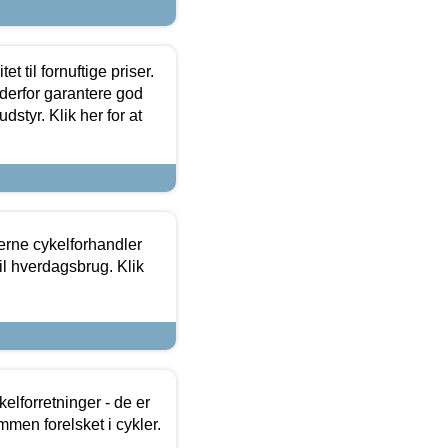
et til fornuftige priser.
 derfor garantere god
dstyr. Klik her for at
erne cykelforhandler
til hverdagsbrug. Klik
lforretninger - de er
mmen forelsket i cykler.