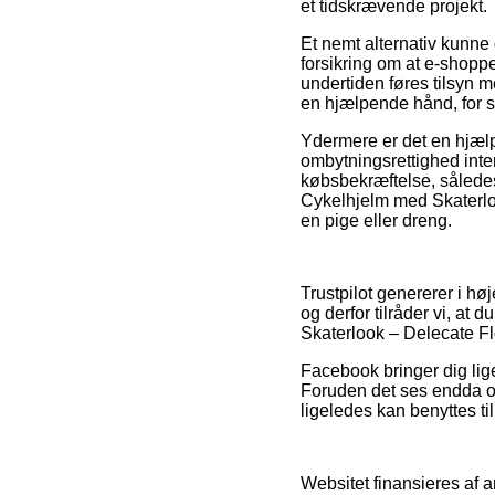
et tidskrævende projekt.
Et nemt alternativ kunne 
forsikring om at e-shop
undertiden føres tilsyn 
en hjælpende hånd, for s
Ydermere er det en hjælp
ombytningsrettighed inter
købsbekræftelse, sålede
Cykelhjelm med Skaterloo
en pige eller dreng.
Trustpilot genererer i h
og derfor tilråder vi, a
Skaterlook – Delecate Fl
Facebook bringer dig lige
Foruden det ses endda on
ligeledes kan benyttes til
Websitet finansieres af 