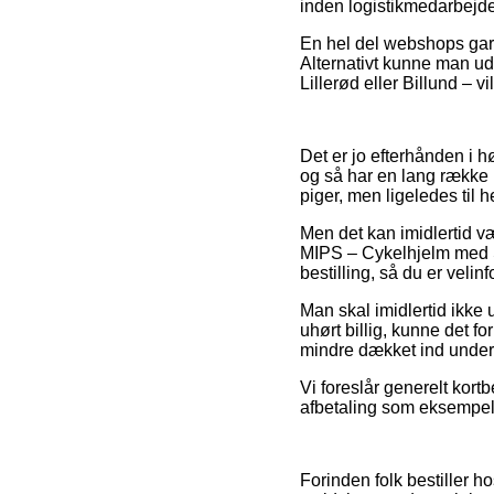
inden logistikmedarbejder
En hel del webshops garan
Alternativt kunne man ud
Lillerød eller Billund – vi
Det er jo efterhånden i hø
og så har en lang række 
piger, men ligeledes til 
Men det kan imidlertid væ
MIPS – Cykelhjelm med S
bestilling, så du er velin
Man skal imidlertid ikke 
uhørt billig, kunne det f
mindre dækket ind under 
Vi foreslår generelt kort
afbetaling som eksempelvi
Forinden folk bestiller 