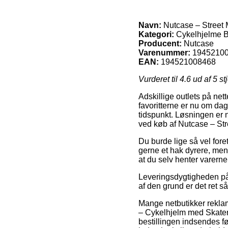
Navn:
Nutcase – Street 
Kategori:
Cykelhjelme B
Producent:
Nutcase
Varenummer:
1945210
EAN:
194521008468
Vurderet til
4.6
ud af 5 st
Adskillige outlets på ne
favoritterne er nu om dag
tidspunkt. Løsningen er 
ved køb af Nutcase – St
Du burde lige så vel foret
gerne et hak dyrere, men t
at du selv henter varerne
Leveringsdygtigheden på 
af den grund er det ret s
Mange netbutikker rekla
– Cykelhjelm med Skater
bestillingen indsendes fø