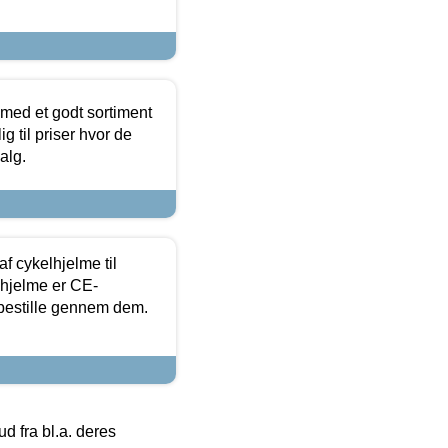
 med et godt sortiment
g til priser hvor de
alg.
f cykelhjelme til
lhjelme er CE-
 bestille gennem dem.
 fra bl.a. deres