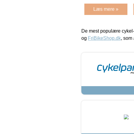
Læs mere »
De mest populære cykel-
og
FriBikeShop.dk
, som 