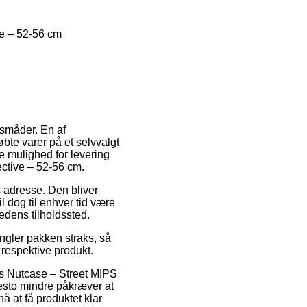
e – 52-56 cm
gsmåder. En af
øbte varer på et selvvalgt
e mulighed for levering
ctive – 52-56 cm.
es adresse. Den bliver
il dog til enhver tid være
edens tilholdssted.
ngler pakken straks, så
 respektive produkt.
is Nutcase – Street MIPS
esto mindre påkræver at
å at få produktet klar