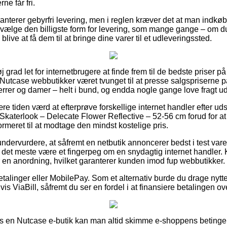
ne får fri.
terer gebyrfri levering, men i reglen kræver det at man indkøber
vælge den billigste form for levering, som mange gange – om du
l blive at få dem til at bringe dine varer til et udleveringssted.
j grad let for internetbrugere at finde frem til de bedste priser på
Nutcase webbutikker været tvunget til at presse salgspriserne på
herrer og damer – helt i bund, og endda nogle gange love fragt u
re tiden værd at efterprøve forskellige internet handler efter u
katerlook – Delecate Flower Reflective – 52-56 cm forud for a
formeret til at modtage den mindst kostelige pris.
undervurdere, at såfremt en netbutik annoncerer bedst i test varer 
or det meste være et fingerpeg om en snydagtig internet handler. 
en anordning, hvilket garanterer kunden imod fup webbutikker.
betalinger eller MobilePay. Som et alternativ burde du drage nytt
s ViaBill, såfremt du ser en fordel i at finansiere betalingen ov
hos en Nutcase e-butik kan man altid skimme e-shoppens betingel