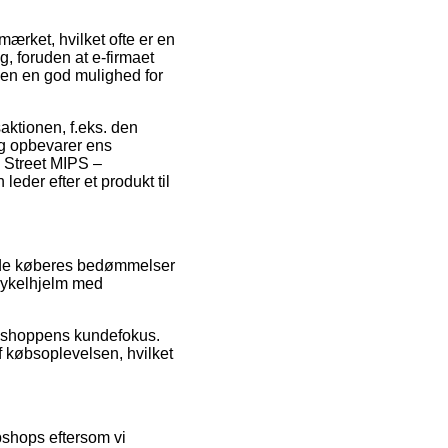
mærket, hvilket ofte er en
 foruden at e-firmaet
den en god mulighed for
aktionen, f.eks. den
ig opbevarer ens
 Street MIPS –
der efter et produkt til
rende køberes bedømmelser
 Cykelhjelm med
ne shoppens kundefokus.
 købsoplevelsen, hvilket
bshops eftersom vi