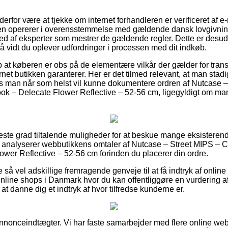
derfor være at tjekke om internet forhandleren er verificeret af e-
pen opererer i overensstemmelse med gældende dansk lovgivning,
med af eksperter som mestrer de gældende regler. Dette er desu
å vidt du oplever udfordringer i processen med dit indkøb.
 at køberen er obs på de elementære vilkår der gælder for trans
net butikken garanterer. Her er det tilmed relevant, at man stad
s man når som helst vil kunne dokumentere ordren af Nutcase –
k – Delecate Flower Reflective – 52-56 cm, ligegyldigt om man le
øjeste grad tiltalende muligheder for at beskue mange eksiste
t du analyserer webbutikkens omtaler af Nutcase – Street MIPS –
ower Reflective – 52-56 cm forinden du placerer din ordre.
 så vel adskillige fremragende genveje til at få indtryk af onli
line shops i Danmark hvor du kan offentliggøre en vurdering af
 at danne dig et indtryk af hvor tilfredse kunderne er.
annonceindtægter. Vi har faste samarbejder med flere online we