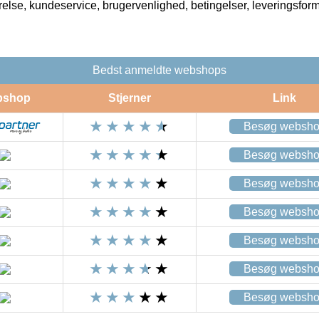
rrelse, kundeservice, brugervenlighed, betingelser, leveringsfor
Bedst anmeldte webshops
bshop
Stjerner
Link
Besøg websh
Besøg websh
Besøg websh
Besøg websh
Besøg websh
Besøg websh
Besøg websh