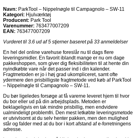
Navn:
ParkTool – Nippelnøgle til Campagnolo – SW-11
Kategori:
Hjulværktøj
Producent:
Park Tool
Varenummer:
763477007209
EAN:
763477007209
Vurderet til
3.6
ud af 5 stjerner baseret på
33
anmeldelser
En hel del online varehuse foreslår nu til dags flere
leveringsmidler. En favorit iblandt mange er nu om dage
pakkeshoppen, som giver dig fleksibiliteten til at hente din
nyindkøbte vare når det passer ind i din kalender.
Fragtmetoden er jo i høj grad ukompliceret, samt ofte
ydermere den prisbilligste fragtmetode ved køb af ParkTool
– Nippelnøgle til Campagnolo – SW-11.
Du bør ligeledes forsøge at få varerne leveret hjem til hvor
du bor eller ud på din arbejdsplads. Metoden er
beklageligvis en tak mindre prisbillig, men endvidere
ualmindeligt problemfri. Den mest letkøbte leveringsmetode
er utvivlsomt at du selv henter pakken, men den mulighed
står og falder med at du bor i kort afstand af e-forretningens
adresse.