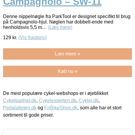
Campagnolo – SW-11
Denne nippelnøgle fra ParkTool er designet specifikt til brug
på Campagnolo-hjul. Nøglen har dobbelt-ende med
henholdsvis 5,5 m…
(Læs mere)
129
kr.
(Vis fragtpris)
Læs mere »
Køb nu »
De mest populære cykel-webshops er i øjeblikket
Cykelpartner.dk
,
Cykelexperten.dk
,
Cykler.dk
,
Pedalatleten.dk
og
FriBikeShop.dk
, som alle har et stort
sortiment til gode priser.