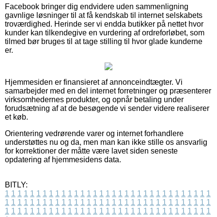
Facebook bringer dig endvidere uden sammenligning
gavnlige løsninger til at få kendskab til internet selskabets
troværdighed. Herinde ser vi endda butikker på nettet hvor
kunder kan tilkendegive en vurdering af ordreforløbet, som
tilmed bør bruges til at tage stilling til hvor glade kunderne
er.
Hjemmesiden er finansieret af annonceindtægter. Vi
samarbejder med en del internet forretninger og præsenterer
virksomhedernes produkter, og opnår betaling under
forudsætning af at de besøgende vi sender videre realiserer
et køb.
Orientering vedrørende varer og internet forhandlere
understøttes nu og da, men man kan ikke stille os ansvarlig
for korrektioner der måtte være lavet siden seneste
opdatering af hjemmesidens data.
BITLY:
1
1
1
1
1
1
1
1
1
1
1
1
1
1
1
1
1
1
1
1
1
1
1
1
1
1
1
1
1
1
1
1
1
1
1
1
1
1
1
1
1
1
1
1
1
1
1
1
1
1
1
1
1
1
1
1
1
1
1
1
1
1
1
1
1
1
1
1
1
1
1
1
1
1
1
1
1
1
1
1
1
1
1
1
1
1
1
1
1
1
1
1
1
1
1
1
1
1
1