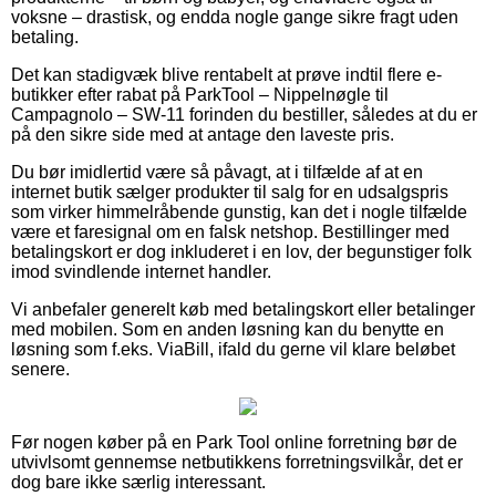
voksne – drastisk, og endda nogle gange sikre fragt uden
betaling.
Det kan stadigvæk blive rentabelt at prøve indtil flere e-
butikker efter rabat på ParkTool – Nippelnøgle til
Campagnolo – SW-11 forinden du bestiller, således at du er
på den sikre side med at antage den laveste pris.
Du bør imidlertid være så påvagt, at i tilfælde af at en
internet butik sælger produkter til salg for en udsalgspris
som virker himmelråbende gunstig, kan det i nogle tilfælde
være et faresignal om en falsk netshop. Bestillinger med
betalingskort er dog inkluderet i en lov, der begunstiger folk
imod svindlende internet handler.
Vi anbefaler generelt køb med betalingskort eller betalinger
med mobilen. Som en anden løsning kan du benytte en
løsning som f.eks. ViaBill, ifald du gerne vil klare beløbet
senere.
Før nogen køber på en Park Tool online forretning bør de
utvivlsomt gennemse netbutikkens forretningsvilkår, det er
dog bare ikke særlig interessant.