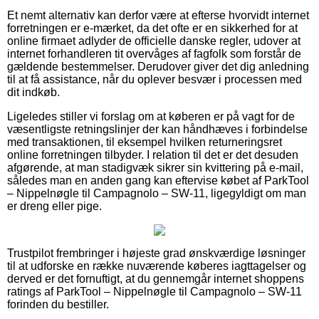
Et nemt alternativ kan derfor være at efterse hvorvidt internet
forretningen er e-mærket, da det ofte er en sikkerhed for at
online firmaet adlyder de officielle danske regler, udover at
internet forhandleren tit overvåges af fagfolk som forstår de
gældende bestemmelser. Derudover giver det dig anledning
til at få assistance, når du oplever besvær i processen med
dit indkøb.
Ligeledes stiller vi forslag om at køberen er på vagt for de
væsentligste retningslinjer der kan håndhæves i forbindelse
med transaktionen, til eksempel hvilken returneringsret
online forretningen tilbyder. I relation til det er det desuden
afgørende, at man stadigvæk sikrer sin kvittering på e-mail,
således man en anden gang kan eftervise købet af ParkTool
– Nippelnøgle til Campagnolo – SW-11, ligegyldigt om man
er dreng eller pige.
Trustpilot frembringer i højeste grad ønskværdige løsninger
til at udforske en række nuværende køberes iagttagelser og
derved er det fornuftigt, at du gennemgår internet shoppens
ratings af ParkTool – Nippelnøgle til Campagnolo – SW-11
forinden du bestiller.