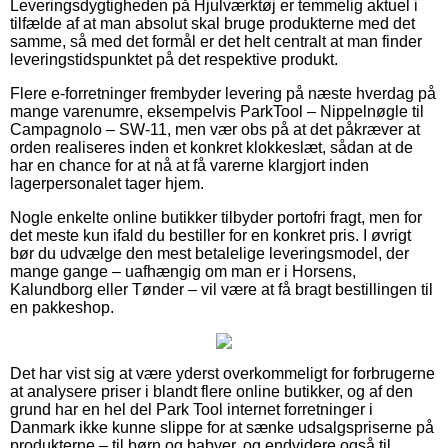
Leveringsdygtigheden på Hjulværktøj er temmelig aktuel i
tilfælde af at man absolut skal bruge produkterne med det
samme, så med det formål er det helt centralt at man finder
leveringstidspunktet på det respektive produkt.
Flere e-forretninger frembyder levering på næste hverdag på
mange varenumre, eksempelvis ParkTool – Nippelnøgle til
Campagnolo – SW-11, men vær obs på at det påkræver at
orden realiseres inden et konkret klokkeslæt, sådan at de
har en chance for at nå at få varerne klargjort inden
lagerpersonalet tager hjem.
Nogle enkelte online butikker tilbyder portofri fragt, men for
det meste kun ifald du bestiller for en konkret pris. I øvrigt
bør du udvælge den mest betalelige leveringsmodel, der
mange gange – uafhængig om man er i Horsens,
Kalundborg eller Tønder – vil være at få bragt bestillingen til
en pakkeshop.
Det har vist sig at være yderst overkommeligt for forbrugerne
at analysere priser i blandt flere online butikker, og af den
grund har en hel del Park Tool internet forretninger i
Danmark ikke kunne slippe for at sænke udsalgspriserne på
produkterne – til børn og babyer, og endvidere også til