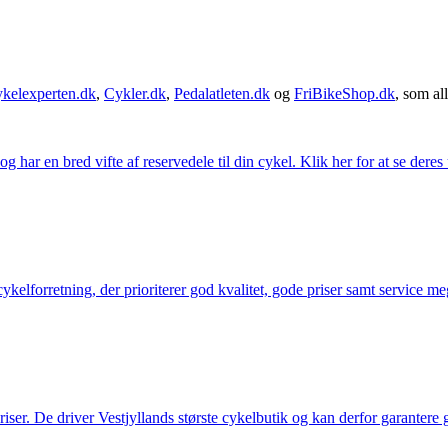
kelexperten.dk
,
Cykler.dk
,
Pedalatleten.dk
og
FriBikeShop.dk
, som all
g har en bred vifte af reservedele til din cykel. Klik her for at se deres
elforretning, der prioriterer god kvalitet, gode priser samt service mege
 priser. De driver Vestjyllands største cykelbutik og kan derfor garantere