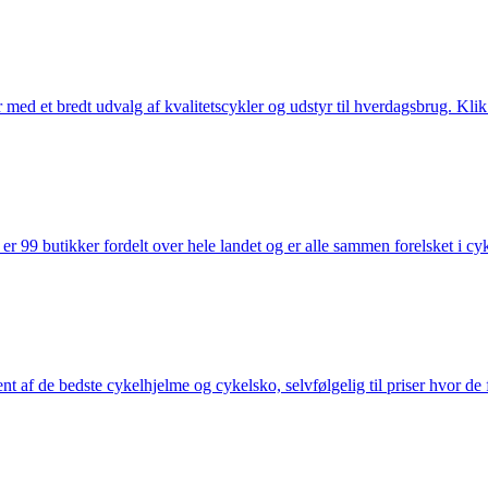
med et bredt udvalg af kvalitetscykler og udstyr til hverdagsbrug. Klik 
 99 butikker fordelt over hele landet og er alle sammen forelsket i cykl
nt af de bedste cykelhjelme og cykelsko, selvfølgelig til priser hvor de 