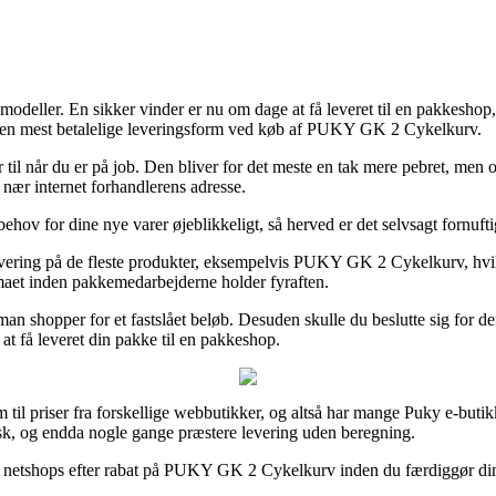
smodeller. En sikker vinder er nu om dage at få leveret til en pakkeshop
er den mest betalelige leveringsform ved køb af PUKY GK 2 Cykelkurv.
eller til når du er på job. Den bliver for det meste en tak mere pebret, m
 nær internet forhandlerens adresse.
ehov for dine nye varer øjeblikkeligt, så herved er det selvsagt fornufti
evering på de fleste produkter, eksempelvis PUKY GK 2 Cykelkurv, hvilk
irmaet inden pakkemedarbejderne holder fyraften.
an shopper for et fastslået beløb. Desuden skulle du beslutte sig for den
at få leveret din pakke til en pakkeshop.
m til priser fra forskellige webbutikker, og altså har mange Puky e-butik
tisk, og endda nogle gange præstere levering uden beregning.
se netshops efter rabat på PUKY GK 2 Cykelkurv inden du færdiggør din s