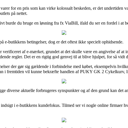
 varer for en pris som kan virke kolossalt beskeden, er det undertiden væ
tlets på nettet.
ivt burde du bruge en løsning fra fx ViaBill, ifald du ser en fordel i at b
 e-butikkens betingelser, dog er det oftest ikke specielt ophidsende.
verificeret af e-mærket, grundet at det skulle være en angivelse af at 
nde regler. Det er en rigtig god genvej til at blive hjulpet, for så vidt
mmelser der gør sig gældende i forbindelse med købet, eksempelvis hvilken
å man i fremtiden vil kunne bekræfte handlen af PUKY GK 2 Cykelkurv, l
ægge diverse aktuelle forbrugeres synspunkter og af den grund kan det 
 indsigt i e-butikkens kundefokus. Tilmed ser vi nogle online firmaer 