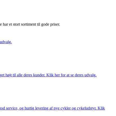
e har et stort sortiment til gode priser.
 udvalg.
t højt til alle deres kunder. Klik her for at se deres udvalg.
 god service, og hurtig levering af nye cykler og cykeludstyr. Klik