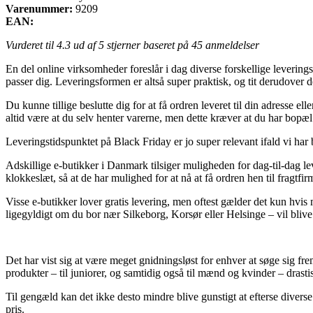
Varenummer:
9209
EAN:
Vurderet til
4.3
ud af 5 stjerner baseret på
45
anmeldelser
En del online virksomheder foreslår i dag diverse forskellige levering
passer dig. Leveringsformen er altså super praktisk, og tit derudov
Du kunne tillige beslutte dig for at få ordren leveret til din adresse 
altid være at du selv henter varerne, men dette kræver at du har bopæl
Leveringstidspunktet på Black Friday er jo super relevant ifald vi har b
Adskillige e-butikker i Danmark tilsiger muligheden for dag-til-dag l
klokkeslæt, så at de har mulighed for at nå at få ordren hen til fragtf
Visse e-butikker lover gratis levering, men oftest gælder det kun hvis m
ligegyldigt om du bor nær Silkeborg, Korsør eller Helsinge – vil blive 
Det har vist sig at være meget gnidningsløst for enhver at søge sig fre
produkter – til juniorer, og samtidig også til mænd og kvinder – dras
Til gengæld kan det ikke desto mindre blive gunstigt at efterse diver
pris.