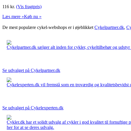
116
kr.
(Vis fragtpris)
Læs mere »
Køb nu »
De mest populære cykel-webshops er i øjeblikket
Cykelpartner.dk
,
Cy
Cykelpartner.dk sælger alt inden for cykler, cykeltilbehør og udstyr o
Se udvalget på Cykelpartner.dk
Cykelexperten.dk vil fremstå som en troværdig og kvalitetsbevidst cyk
Se udvalget på Cykelexperten.dk
Cykler.dk har et solidt udvalg af cykler i god kvalitet til fornuftige
her for at se deres udvalg.