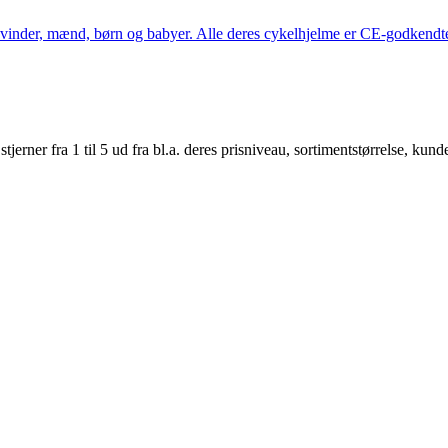
kvinder, mænd, børn og babyer. Alle deres cykelhjelme er CE-godkendte
er fra 1 til 5 ud fra bl.a. deres prisniveau, sortimentstørrelse, kunde