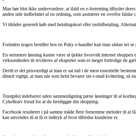
Man bør blot ikke undervurdere, at ifald en e-forretning tilbyder deres
anden side indbefattet af en ordning, som assisterer en overfor falske ou
Vi tilråder generelt køb med betalingskort eller mobilbetaling. Alternat
Forinden nogen bestiller hos en Puky e-handler kan man sådan set se på
En nemmere løsning kunne være at tjekke hvorvidt internet shoppen er 
virksomheden tit revideres af eksperter som er meget fortrolige de gælde
Dertil er det prisværdigt at man er sat ind i de mest essentielle beste
tilmed vigtigt, at man når som helst bevarer sin e-mail kvittering, s
Trustpilot indebærer uden sammenligning pæne løsninger til at kortl
Cykelkurv forud for at du færdiggør din shopping.
Facebook resulterer i på samme måde flere fornemme metoder til at få
kan anvendes til at få et indtryk af hvor tilfredse kunderne er.