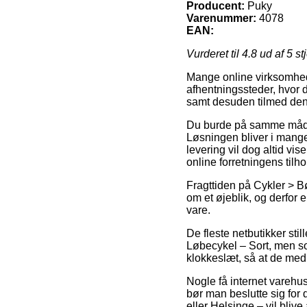
Producent:
Puky
Varenummer:
4078
EAN:
Vurderet til
4.8
ud af 5 st
Mange online virksomhede
afhentningssteder, hvor d
samt desuden tilmed den
Du burde på samme måde p
Løsningen bliver i mange 
levering vil dog altid vi
online forretningens tilho
Fragttiden på Cykler > Bø
om et øjeblik, og derfor
vare.
De fleste netbutikker st
Løbecykel – Sort, men so
klokkeslæt, så at de med
Nogle få internet varehus
bør man beslutte sig for 
eller Helsinge – vil blive