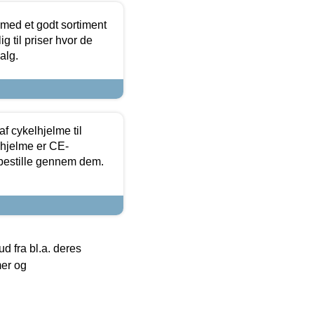
 med et godt sortiment
g til priser hvor de
alg.
f cykelhjelme til
lhjelme er CE-
 bestille gennem dem.
 fra bl.a. deres
mer og