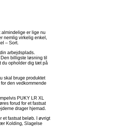
 almindelige er lige nu
r nemlig virkelig enkel,
l – Sort.
din arbejdsplads.
en billigste løsning til
at du opholder dig tæt på
du skal bruge produktet
den for den vedkommende
eksempelvis PUKY LR XL
es forud for et fastsat
bejderne drager hjemad.
et fastsat beløb. I øvrigt
nær Kolding, Slagelse