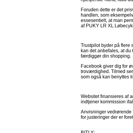
Foruden dette er det pri
handlen, som eksempelvis
essesentielt, at man per
af PUKY LR XL Løbecykel 
Trustpilot byder på flere
kan det anbefales, at du
færdiggør din shopping.
Facebook giver dig for øvr
troværdighed. Tilmed ser 
som også kan benyttes t
Websitet finansieres af 
indtjener kommission ifa
Anvisninger vedrørende t
for justeringer der er fo
BITLY: