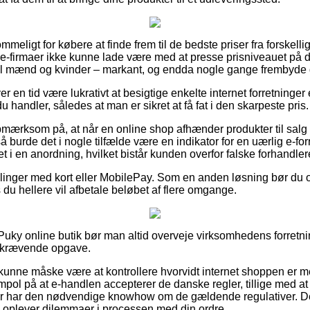
meligt for købere at finde frem til de bedste priser fra forskelli
 e-firmaer ikke kunne lade være med at presse prisniveauet på de
l mænd og kvinder – markant, og endda nogle gange frembyde gr
ver en tid være lukrativt at besigtige enkelte internet forretning
 handler, således at man er sikret at få fat i den skarpeste pris.
mærksom på, at når en online shop afhænder produkter til salg f
å burde det i nogle tilfælde være en indikator for en uærlig e-fo
et i en anordning, hvilket bistår kunden overfor falske forhandler
illinger med kort eller MobilePay. Som en anden løsning bør du 
 du hellere vil afbetale beløbet af flere omgange.
Puky online butik bør man altid overveje virksomhedens forretni
skrævende opgave.
unne måske være at kontrollere hvorvidt internet shoppen er 
mpol på at e-handlen accepterer de danske regler, tillige med at
er har den nødvendige knowhow om de gældende regulativer. Det 
 oplever dilemmaer i processen med din ordre.