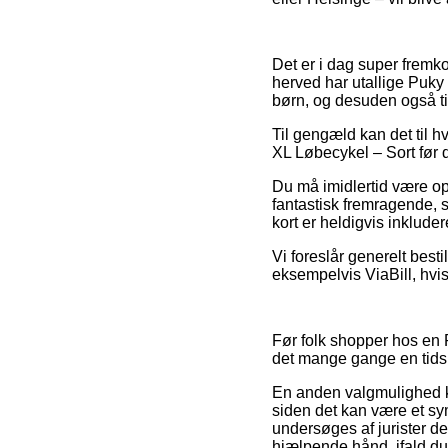
Det er i dag super fremkom
herved har utallige Puky
børn, og desuden også ti
Til gengæld kan det til h
XL Løbecykel – Sort før du
Du må imidlertid være op
fantastisk fremragende, s
kort er heldigvis inkluder
Vi foreslår generelt best
eksempelvis ViaBill, hvis
Før folk shopper hos en 
det mange gange en tid
En anden valgmulighed k
siden det kan være et sy
undersøges af jurister d
hjælpende hånd, ifald du