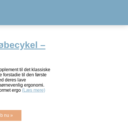
øbecykel –
pplement til det klassiske
 forstadie til den første
ed deres lave
børnevenlig ergonomi.
formet ergo
(Læs mere)
b nu »