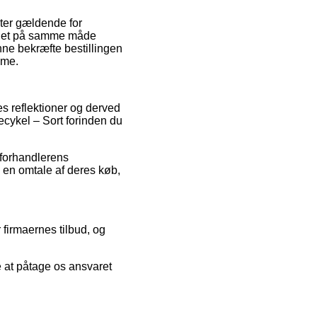
ter gældende for
r det på samme måde
nne bekræfte bestillingen
ame.
es reflektioner og derved
ecykel – Sort forinden du
t forhandlerens
e en omtale af deres køb,
firmaernes tilbud, og
e at påtage os ansvaret