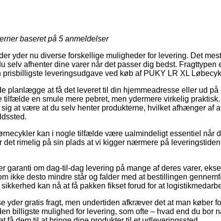
jerner baseret på
5
anmeldelser
r yder nu diverse forskellige muligheder for levering. Det mest
u selv afhenter dine varer når det passer dig bedst. Fragttypen e
 prisbilligste leveringsudgave ved køb af PUKY LR XL Løbecyke
lanlægge at få det leveret til din hjemmeadresse eller ud på 
tilfælde en smule mere pebret, men ydermere virkelig praktisk. D
se sig at være at du selv henter produkterne, hvilket afhænger af 
ldssted.
rnecykler kan i nogle tilfælde være ualmindeligt essentiel når 
 er det rimelig på sin plads at vi kigger nærmere på leveringsti
iller garanti om dag-til-dag levering på mange af deres varer, 
m ikke desto mindre står og falder med at bestillingen gennemfør
 sikkerhed kan nå at få pakken fikset forud for at logistikmedar
e yder gratis fragt, men undertiden afkræver det at man køber for 
den billigste mulighed for levering, som ofte – hvad end du bor 
 at få dem til at bringe dine produkter til et udleveringssted.