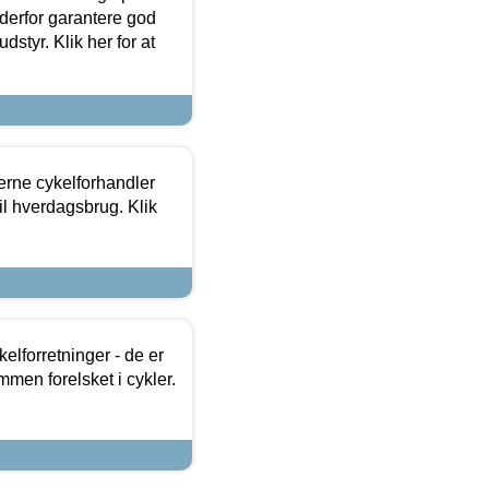
 derfor garantere god
dstyr. Klik her for at
erne cykelforhandler
til hverdagsbrug. Klik
lforretninger - de er
mmen forelsket i cykler.