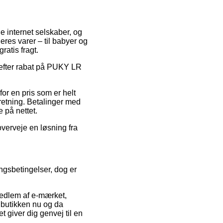
ge internet selskaber, og
res varer – til babyer og
atis fragt.
er efter rabat på PUKY LR
or en pris som er helt
rretning. Betalinger med
e på nettet.
overveje en løsning fra
ngsbetingelser, dog er
medlem af e-mærket,
 butikken nu og da
giver dig genvej til en