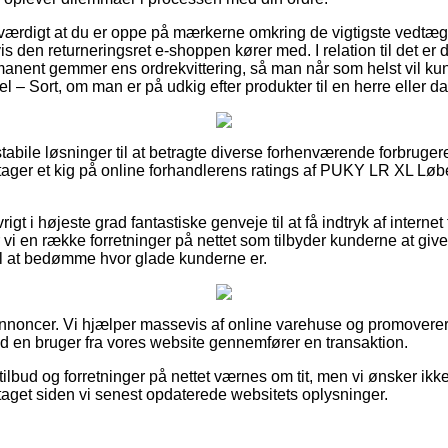
sværdigt at du er oppe på mærkerne omkring de vigtigste vedtæg
 den returneringsret e-shoppen kører med. I relation til det e
manent gemmer ens ordrekvittering, så man når som helst vil ku
– Sort, om man er på udkig efter produkter til en herre eller d
 stabile løsninger til at betragte diverse forhenværende forbruger
 tager et kig på online forhandlerens ratings af PUKY LR XL Løb
igt i højeste grad fantastiske genveje til at få indtryk af interne
vi en række forretninger på nettet som tilbyder kunderne at giv
il at bedømme hvor glade kunderne er.
annoncer. Vi hjælper massevis af online varehuse og promoverer 
ld en bruger fra vores website gennemfører en transaktion.
ilbud og forretninger på nettet værnes om tit, men vi ønsker ikk
retaget siden vi senest opdaterede websitets oplysninger.