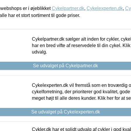
webshops er i øjeblikket
Cykelpartner.dk
,
Cykelexperten.dk
,
Cy
alle har et stort sortiment til gode priser.
Cykelpartner.dk sælger alt inden for cykler, cyke
har en bred vifte af reservedele til din cykel. Klik
udvalg.
Se udvalget på Cykelpartner.dk
Cykelexperten.dk vil fremstå som en troværdig o
cykelforretning, der prioriterer god kvalitet, god
meget højt til alle deres kunder. Klik her for at s
Se udvalget på Cykelexperten.dk
Cykler.dk har et solidt udvalg af cykler i god kvalit