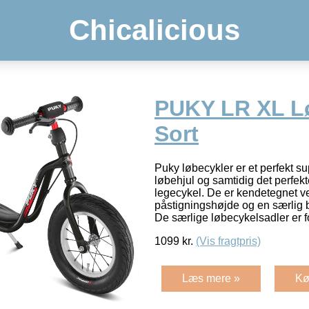
Chicalicious
PUKY LR XL L
Sort
Puky løbecykler er et perfekt su
løbehjul og samtidig det perfekte
legecykel. De er kendetegnet v
påstigningshøjde og en særlig 
De særlige løbecykelsadler er 
1099
kr.
(Vis fragtpris)
Læs mere »
Kø