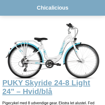
Chicalicious
PUKY Skyride 24-8 Light
24" – Hvid/blå
Pigecykel med 8 udvendige gear. Ekstra let alustel. Fed