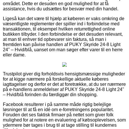
området. Dette er desuden en god mulighed for at få
assistance, hvis du udsættes for besvær med din handel.
Ligeså kan det være til hjælp at køberen er vaks omkring de
væsentligste reglementer der spiller ind i forbindelse med
transaktionen, til eksempel hvilken returrettighed online
butikken tilbyder. I den forbindelse er det desuden relevant,
at man til enhver tid opbevarer sin faktura, så man i
fremtiden kan påvise handlen af PUKY Skyride 24-8 Light
24" – Hvid/blå, uanset om man søger efter varer til en herre
eller dame.
Trustpilot giver dig forholdsvis hensigtsmæssige muligheder
for at kigge nærmere på forskellige aktuelle køberes
iagttagelser og derfor er det at foretrække, at du ser nærmere
på e-handlens anmeldelser af PUKY Skyride 24-8 Light 24"
– Hvid/blå forinden du færdiggør din shopping.
Facebook resulterer i på samme måde rigtig belejlige
løsninger til at få en idé om e-forretningens popularitet.
Foruden det ses faktisk firmaer på nettet som giver folk
mulighed for at notere en evaluering af købsoplevelsen, som
ydermere bør tages i brug til at tage stilling til kundernes