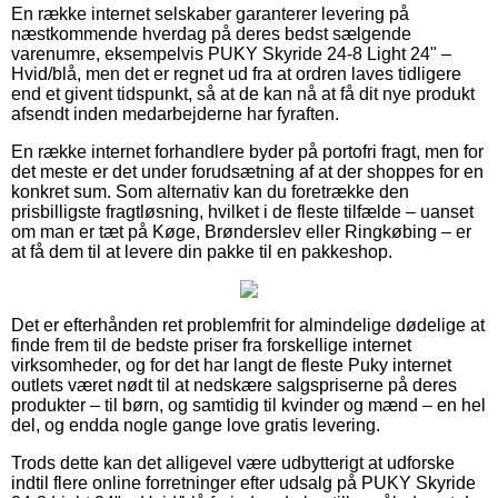
En række internet selskaber garanterer levering på
næstkommende hverdag på deres bedst sælgende
varenumre, eksempelvis PUKY Skyride 24-8 Light 24" –
Hvid/blå, men det er regnet ud fra at ordren laves tidligere
end et givent tidspunkt, så at de kan nå at få dit nye produkt
afsendt inden medarbejderne har fyraften.
En række internet forhandlere byder på portofri fragt, men for
det meste er det under forudsætning af at der shoppes for en
konkret sum. Som alternativ kan du foretrække den
prisbilligste fragtløsning, hvilket i de fleste tilfælde – uanset
om man er tæt på Køge, Brønderslev eller Ringkøbing – er
at få dem til at levere din pakke til en pakkeshop.
Det er efterhånden ret problemfrit for almindelige dødelige at
finde frem til de bedste priser fra forskellige internet
virksomheder, og for det har langt de fleste Puky internet
outlets været nødt til at nedskære salgspriserne på deres
produkter – til børn, og samtidig til kvinder og mænd – en hel
del, og endda nogle gange love gratis levering.
Trods dette kan det alligevel være udbytterigt at udforske
indtil flere online forretninger efter udsalg på PUKY Skyride