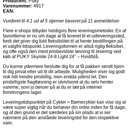
Producent:
Puky
Varenummer:
4917
EAN:
Vurderet til
4.1
ud af 5 stjerner baseret på
11
anmeldelser
Flere e-shops tilbyder heldigvis flere leveringsmetoder. En af
favoritterne er nu om dage at få leveret til et udleveringssted,
fordi det giver dig fuld fleksibilitet til at hente bestillingen på
et valgfrit tidspunkt. Leveringsformen er altså rigtig fleksibel,
og ofte også den mest prisbevidste løsning til levering ved
køb af PUKY Skyride 24-8 Light 24" – Hvid/blå.
Du kunne ydermere beslutte dig for at få pakken sendt hjem
til dig privat eller ud til dit arbejde. Muligheden viser sig godt
nok lidt mindre prisbillig, men endda yderst let. Den
prisbilligste fragtløsning er utvivlsomt at du selv henter
varerne, som jo beroer på at du er tæt på internet
forretningens lager.
Leveringstidspunktet på Cykler > Børnecykler kan vise sig at
være super vigtig når du behøver din ordre inden for få dage,
og af den grund er det særdeles på sin plads at vi ser
nærmere på den anslåede leveringstid for den respektive
vare.