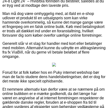
24-8 Light 24" – Hvid/blå forinden du bestiller, således at du
er tryg ved at modtage den laveste pris.
Man må dog være omhyggelig med, at ifald en e-shop
udlover et produkt til en udsalgspris som kan virke
hamrende overkommelig, så kunne det mange gange være
et fingerpeg om en falsk online butik. Køb med betalingskort
er trods alt dækket ind under en foranstaltning, hvilket
forsvarer dig som køber overfor uærlige online forretninger.
Generelt slår vi et slag for handler med kort eller betalinger
med mobilen. Alternativt kunne du udnytte en afdragsløsning
fra fx ViaBill, når du gerne vil betale beløbet af flere
omgange.
Forud for at folk køber hos en Puky internet webshop bør
man de facto studere dens handelsbetingelser, det er dog for
det meste ikke specielt ophidsende.
Et nemmere alternativ kan derfor være at se nærmere på om
online butikken er e-mærke godkendt, da det længe har
været en angivelse af at internet forretningen respekterer de
gældende danske regler, foruden at e-shoppen fra tid til
anden vurderes af eksperter som behersker vedtægterne på