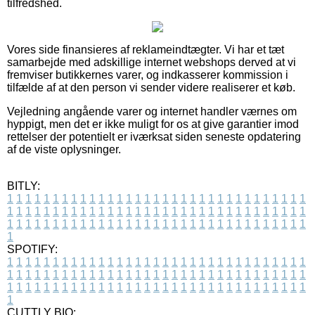
tilfredshed.
Vores side finansieres af reklameindtægter. Vi har et tæt
samarbejde med adskillige internet webshops derved at vi
fremviser butikkernes varer, og indkasserer kommission i
tilfælde af at den person vi sender videre realiserer et køb.
Vejledning angående varer og internet handler værnes om
hyppigt, men det er ikke muligt for os at give garantier imod
rettelser der potentielt er iværksat siden seneste opdatering
af de viste oplysninger.
BITLY:
1
1
1
1
1
1
1
1
1
1
1
1
1
1
1
1
1
1
1
1
1
1
1
1
1
1
1
1
1
1
1
1
1
1
1
1
1
1
1
1
1
1
1
1
1
1
1
1
1
1
1
1
1
1
1
1
1
1
1
1
1
1
1
1
1
1
1
1
1
1
1
1
1
1
1
1
1
1
1
1
1
1
1
1
1
1
1
1
1
1
1
1
1
1
1
1
1
1
1
1
SPOTIFY:
1
1
1
1
1
1
1
1
1
1
1
1
1
1
1
1
1
1
1
1
1
1
1
1
1
1
1
1
1
1
1
1
1
1
1
1
1
1
1
1
1
1
1
1
1
1
1
1
1
1
1
1
1
1
1
1
1
1
1
1
1
1
1
1
1
1
1
1
1
1
1
1
1
1
1
1
1
1
1
1
1
1
1
1
1
1
1
1
1
1
1
1
1
1
1
1
1
1
1
1
CUTTLY BIO: