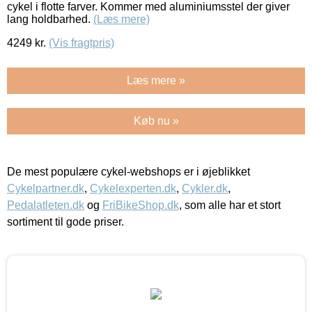
cykel i flotte farver. Kommer med aluminiumsstel der giver
lang holdbarhed.
(Læs mere)
4249
kr.
(Vis fragtpris)
Læs mere »
Køb nu »
De mest populære cykel-webshops er i øjeblikket
Cykelpartner.dk
,
Cykelexperten.dk
,
Cykler.dk
,
Pedalatleten.dk
og
FriBikeShop.dk
, som alle har et stort
sortiment til gode priser.