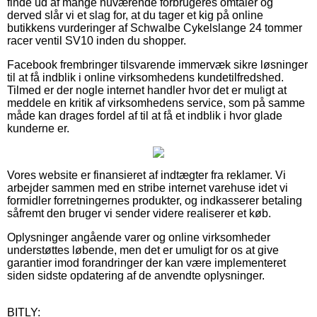
finde ud af mange nuværende forbrugeres omtaler og
derved slår vi et slag for, at du tager et kig på online
butikkens vurderinger af Schwalbe Cykelslange 24 tommer
racer ventil SV10 inden du shopper.
Facebook frembringer tilsvarende immervæk sikre løsninger
til at få indblik i online virksomhedens kundetilfredshed.
Tilmed er der nogle internet handler hvor det er muligt at
meddele en kritik af virksomhedens service, som på samme
måde kan drages fordel af til at få et indblik i hvor glade
kunderne er.
Vores website er finansieret af indtægter fra reklamer. Vi
arbejder sammen med en stribe internet varehuse idet vi
formidler forretningernes produkter, og indkasserer betaling
såfremt den bruger vi sender videre realiserer et køb.
Oplysninger angående varer og online virksomheder
understøttes løbende, men det er umuligt for os at give
garantier imod forandringer der kan være implementeret
siden sidste opdatering af de anvendte oplysninger.
BITLY: