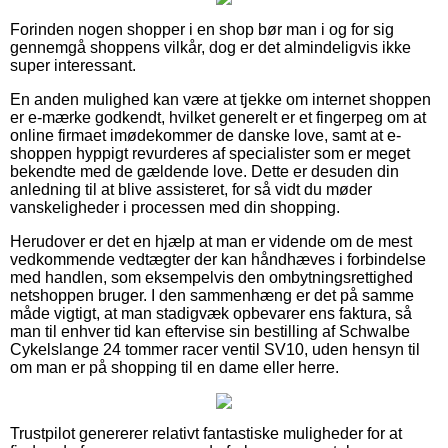
Forinden nogen shopper i en shop bør man i og for sig
gennemgå shoppens vilkår, dog er det almindeligvis ikke
super interessant.
En anden mulighed kan være at tjekke om internet shoppen
er e-mærke godkendt, hvilket generelt er et fingerpeg om at
online firmaet imødekommer de danske love, samt at e-
shoppen hyppigt revurderes af specialister som er meget
bekendte med de gældende love. Dette er desuden din
anledning til at blive assisteret, for så vidt du møder
vanskeligheder i processen med din shopping.
Herudover er det en hjælp at man er vidende om de mest
vedkommende vedtægter der kan håndhæves i forbindelse
med handlen, som eksempelvis den ombytningsrettighed
netshoppen bruger. I den sammenhæng er det på samme
måde vigtigt, at man stadigvæk opbevarer ens faktura, så
man til enhver tid kan eftervise sin bestilling af Schwalbe
Cykelslange 24 tommer racer ventil SV10, uden hensyn til
om man er på shopping til en dame eller herre.
Trustpilot genererer relativt fantastiske muligheder for at