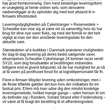
høj grad fremkommelig. Den mest betalelige leveringsform
er unægtelig at hente ordren selv, som desværre
nødvendiggør at du opholder dig med kort afstand til e-
firmaets tilholdssted.
Leveringsdygtigheden på Cykelslanger > Reservedele >
Schwalbe kan vise sig at være ret så væsentlig hvis du har
brug for dine nye varer fluks, og med det formål er det helt
vigtigt at man ser den anslåede leveringsdato for den
aktuelle vare.
Størstedelen af e-butikker i Danmark præsterer muligheden
for dag-til-dag levering på deres bedst sælgende varer,
eksempelvis Schwalbe Cykelslange 24 tommer racer ventil
SV10, som dog forudsætter at bestillingen indsendes
tidligere end et givent tidspunkt, så de har mulighed for at nå
at få varen på posthuset forud for at logistikpersonalet får fri.
Flere e-firmaer tilbyder levering uden omkostninger, men i
de fleste tilfælde gælder det kun hvis der indkøbes for en
fastsat pris. Ellers må man udse dig den mindst kostelige
leveringsmetode, hvilket mange gange – uden hensyn til om
du befinder sig i Randers, Solrød Strand eller Fredensborg –
vil være at få bragt din bestilling til et afhentningssted.