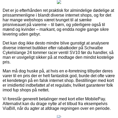
Det er jo efterhånden ret praktisk for almindelige dødelige at
prissammenligne i blandt diverse internet shops, og for det
har mange webshops været tvunget til at sænke
prisniveauet på varerne – til børn, og yderligere også til
mænd og kvinder – markant, og endda nogle gange sikre
levering uden gebyr.
Det kan dog ikke desto mindre blive gunstigt at analysere
diverse internet butikker efter rabatkoder på Schwalbe
Cykelslange 24 tommer racer ventil SV10 før du handler, så
man er usvigeligt sikker på at modtage den mindst kostelige
pris.
Man må dog huske på, at hvis en e-forretning tilbyder deres
varer til en pris der er helt fantastisk god, burde det ofte være
et kendetegn på en falsk internet shop. Bestillinger med kort
er imidlertid indbefattet af et regulativ, hvilket garanterer folk
imod fup shops på nettet.
Vi foreslår generelt betalinger med kort eller MobilePay.
Alternativt kan du drage nytte af et tilbud fra eksempelvis
ViaBill, når du agter at afdrage regningen over en periode.