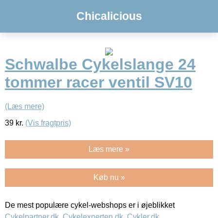
Chicalicious
Schwalbe Cykelslange 24
tommer racer ventil SV10
(Læs mere)
39
kr.
(Vis fragtpris)
Læs mere »
Køb nu »
De mest populære cykel-webshops er i øjeblikket
Cykelpartner.dk
,
Cykelexperten.dk
,
Cykler.dk
,