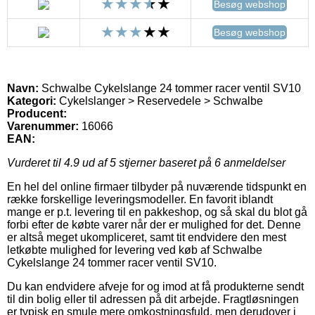
Besøg webshop
Besøg webshop
Navn:
Schwalbe Cykelslange 24 tommer racer ventil SV10
Kategori:
Cykelslanger > Reservedele > Schwalbe
Producent:
Varenummer:
16066
EAN:
Vurderet til
4.9
ud af 5 stjerner baseret på
6
anmeldelser
En hel del online firmaer tilbyder på nuværende tidspunkt en
række forskellige leveringsmodeller. En favorit iblandt
mange er p.t. levering til en pakkeshop, og så skal du blot gå
forbi efter de købte varer når der er mulighed for det. Denne
er altså meget ukompliceret, samt tit endvidere den mest
letkøbte mulighed for levering ved køb af Schwalbe
Cykelslange 24 tommer racer ventil SV10.
Du kan endvidere afveje for og imod at få produkterne sendt
til din bolig eller til adressen på dit arbejde. Fragtløsningen
er typisk en smule mere omkostningsfuld, men derudover i