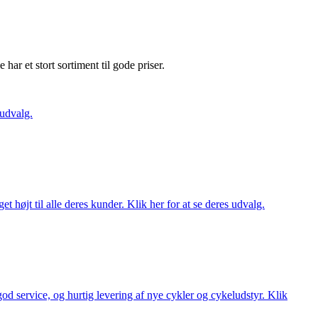
e har et stort sortiment til gode priser.
 udvalg.
t højt til alle deres kunder. Klik her for at se deres udvalg.
 god service, og hurtig levering af nye cykler og cykeludstyr. Klik