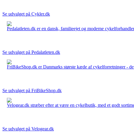
Se udvalget på Cykler.dk
Pedalatleten.dk er en dansk, familieejet og moderne cykelforhandler 
Se udvalget på Pedalatleten.dk
FriBikeShop.dk er Danmarks største kæde af cykelforretninger - de er
Se udvalget på FriBikeShop.dk
Velogear.dk stræber efter at være en cykelbutik, med et godt sortime
Se udvalget på Velogear.dk