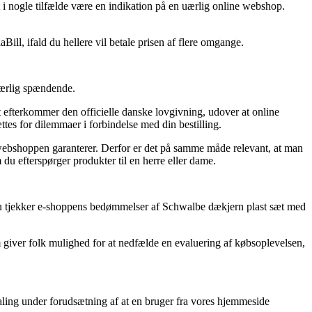
et i nogle tilfælde være en indikation på en uærlig online webshop.
Bill, ifald du hellere vil betale prisen af flere omgange.
 særlig spændende.
t efterkommer den officielle danske lovgivning, udover at online
tes for dilemmaer i forbindelse med din bestilling.
d webshoppen garanterer. Derfor er det på samme måde relevant, at man
du efterspørger produkter til en herre eller dame.
, at du tjekker e-shoppens bedømmelser af Schwalbe dækjern plast sæt med
m giver folk mulighed for at nedfælde en evaluering af købsoplevelsen,
taling under forudsætning af at en bruger fra vores hjemmeside