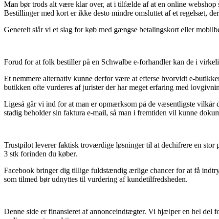
Man bør trods alt være klar over, at i tilfælde af at en online webshop
Bestillinger med kort er ikke desto mindre omsluttet af et regelsæt, de
Generelt slår vi et slag for køb med gængse betalingskort eller mobilbet
Forud for at folk bestiller på en Schwalbe e-forhandler kan de i virke
Et nemmere alternativ kunne derfor være at efterse hvorvidt e-butikke
butikken ofte vurderes af jurister der har meget erfaring med lovgivn
Ligeså går vi ind for at man er opmærksom på de væsentligste vilkår 
stadig beholder sin faktura e-mail, så man i fremtiden vil kunne dokum
Trustpilot leverer faktisk troværdige løsninger til at dechifrere en st
3 stk forinden du køber.
Facebook bringer dig tillige fuldstændig ærlige chancer for at få ind
som tilmed bør udnyttes til vurdering af kundetilfredsheden.
Denne side er finansieret af annonceindtægter. Vi hjælper en hel del f