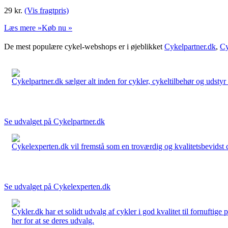
29
kr.
(Vis fragtpris)
Læs mere »
Køb nu »
De mest populære cykel-webshops er i øjeblikket
Cykelpartner.dk
,
Cy
Cykelpartner.dk sælger alt inden for cykler, cykeltilbehør og udstyr o
Se udvalget på Cykelpartner.dk
Cykelexperten.dk vil fremstå som en troværdig og kvalitetsbevidst cyk
Se udvalget på Cykelexperten.dk
Cykler.dk har et solidt udvalg af cykler i god kvalitet til fornuftige
her for at se deres udvalg.