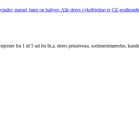
kvinder, mænd, børn og babyer. Alle deres cykelhjelme er CE-godkendte
er fra 1 til 5 ud fra bl.a. deres prisniveau, sortimentstørrelse, kunde