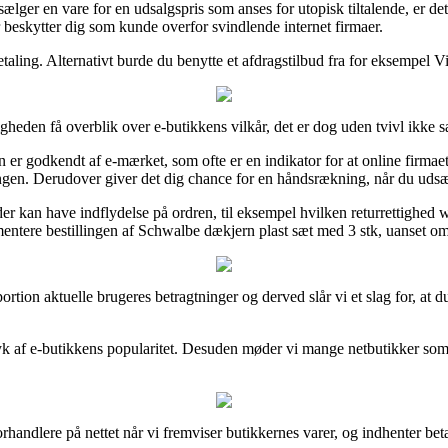
 sælger en vare for en udsalgspris som anses for utopisk tiltalende, er d
r beskytter dig som kunde overfor svindlende internet firmaer.
aling. Alternativt burde du benytte et afdragstilbud fra for eksempel Via
ligheden få overblik over e-butikkens vilkår, det er dog uden tvivl ikke
n er godkendt af e-mærket, som ofte er en indikator for at online firmae
ingen. Derudover giver det dig chance for en håndsrækning, når du udsæt
der kan have indflydelse på ordren, til eksempel hvilken returrettighe
entere bestillingen af Schwalbe dækjern plast sæt med 3 stk, uanset om 
or portion aktuelle brugeres betragtninger og derved slår vi et slag for
tryk af e-butikkens popularitet. Desuden møder vi mange netbutikker so
orhandlere på nettet når vi fremviser butikkernes varer, og indhenter be