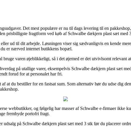
ngsudgaver. Det mest populære er nu til dags levering til en pakkeshop, o
den prisbilligste fragtform ved køb af Schwalbe dækjern plast sæt med 3
 eller ud til dit arbejde. Løsningen viser sig sædvanligvis en kende me
t du er nærved internet butikkens bopæl.
bruge varen øjeblikkeligt, så i det øjemed er det utvivlsomt relevant 
erdag på utallige varer, eksempelvis Schwalbe dækjern plast sæt med 3 s
ndt forud for at personalet har fri.
t af at du bestiller for en fastsat sum. Som alternativ bør du udse dig de
 pakkeshop.
verse webbutikker, og følgelig har masser af Schwalbe e-firmaer ikke kun
nge frembyde portofri fragt.
fter udsalg på Schwalbe dækjern plast sæt med 3 stk før du placerer ordren