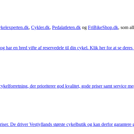
kelexperten.dk
,
Cykler.dk
,
Pedalatleten.dk
og
FriBikeShop.dk
, som all
g har en bred vifte af reservedele til din cykel. Klik her for at se deres
elforretning, der prioriterer god kvalitet, gode priser samt service mege
 priser. De driver Vestjyllands største cykelbutik og kan derfor garantere