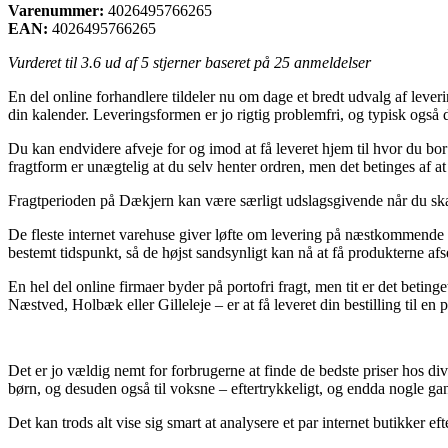
Varenummer:
4026495766265
EAN:
4026495766265
Vurderet til
3.6
ud af 5 stjerner baseret på
25
anmeldelser
En del online forhandlere tildeler nu om dage et bredt udvalg af leveri
din kalender. Leveringsformen er jo rigtig problemfri, og typisk også 
Du kan endvidere afveje for og imod at få leveret hjem til hvor du bor
fragtform er unægtelig at du selv henter ordren, men det betinges af a
Fragtperioden på Dækjern kan være særligt udslagsgivende når du skal 
De fleste internet varehuse giver løfte om levering på næstkommende hv
bestemt tidspunkt, så de højst sandsynligt kan nå at få produkterne afse
En hel del online firmaer byder på portofri fragt, men tit er det betinge
Næstved, Holbæk eller Gilleleje – er at få leveret din bestilling til en
Det er jo vældig nemt for forbrugerne at finde de bedste priser hos di
børn, og desuden også til voksne – eftertrykkeligt, og endda nogle ga
Det kan trods alt vise sig smart at analysere et par internet butikker e