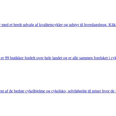
med et bredt udvalg af kvalitetscykler og udstyr til hverdagsbrug. Klik 
 99 butikker fordelt over hele landet og er alle sammen forelsket i cykl
nt af de bedste cykelhjelme og cykelsko, selvfølgelig til priser hvor de 