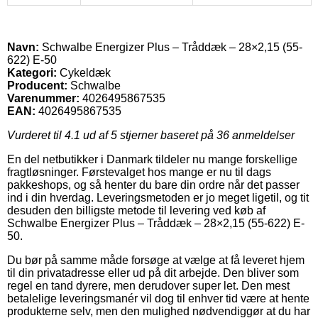
Navn:
Schwalbe Energizer Plus – Tråddæk – 28×2,15 (55-
622) E-50
Kategori:
Cykeldæk
Producent:
Schwalbe
Varenummer:
4026495867535
EAN:
4026495867535
Vurderet til
4.1
ud af 5 stjerner baseret på
36
anmeldelser
En del netbutikker i Danmark tildeler nu mange forskellige
fragtløsninger. Førstevalget hos mange er nu til dags
pakkeshops, og så henter du bare din ordre når det passer
ind i din hverdag. Leveringsmetoden er jo meget ligetil, og tit
desuden den billigste metode til levering ved køb af
Schwalbe Energizer Plus – Tråddæk – 28×2,15 (55-622) E-
50.
Du bør på samme måde forsøge at vælge at få leveret hjem
til din privatadresse eller ud på dit arbejde. Den bliver som
regel en tand dyrere, men derudover super let. Den mest
betalelige leveringsmanér vil dog til enhver tid være at hente
produkterne selv, men den mulighed nødvendiggør at du har