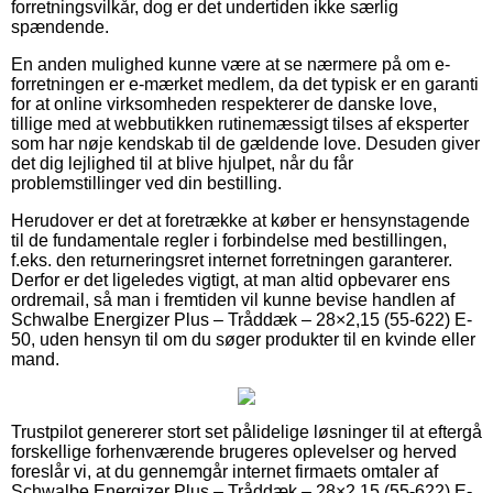
forretningsvilkår, dog er det undertiden ikke særlig
spændende.
En anden mulighed kunne være at se nærmere på om e-
forretningen er e-mærket medlem, da det typisk er en garanti
for at online virksomheden respekterer de danske love,
tillige med at webbutikken rutinemæssigt tilses af eksperter
som har nøje kendskab til de gældende love. Desuden giver
det dig lejlighed til at blive hjulpet, når du får
problemstillinger ved din bestilling.
Herudover er det at foretrække at køber er hensynstagende
til de fundamentale regler i forbindelse med bestillingen,
f.eks. den returneringsret internet forretningen garanterer.
Derfor er det ligeledes vigtigt, at man altid opbevarer ens
ordremail, så man i fremtiden vil kunne bevise handlen af
Schwalbe Energizer Plus – Tråddæk – 28×2,15 (55-622) E-
50, uden hensyn til om du søger produkter til en kvinde eller
mand.
Trustpilot genererer stort set pålidelige løsninger til at eftergå
forskellige forhenværende brugeres oplevelser og herved
foreslår vi, at du gennemgår internet firmaets omtaler af
Schwalbe Energizer Plus – Tråddæk – 28×2,15 (55-622) E-