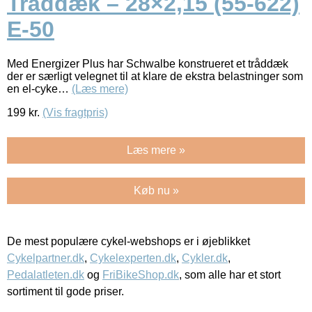
Tråddæk – 28×2,15 (55-622)
E-50
Med Energizer Plus har Schwalbe konstrueret et tråddæk
der er særligt velegnet til at klare de ekstra belastninger som
en el-cyke…
(Læs mere)
199
kr.
(Vis fragtpris)
Læs mere »
Køb nu »
De mest populære cykel-webshops er i øjeblikket
Cykelpartner.dk
,
Cykelexperten.dk
,
Cykler.dk
,
Pedalatleten.dk
og
FriBikeShop.dk
, som alle har et stort
sortiment til gode priser.