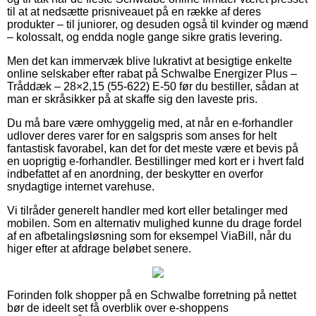
til at at nedsætte prisniveauet på en række af deres
produkter – til juniorer, og desuden også til kvinder og mænd
– kolossalt, og endda nogle gange sikre gratis levering.
Men det kan immervæk blive lukrativt at besigtige enkelte
online selskaber efter rabat på Schwalbe Energizer Plus –
Tråddæk – 28×2,15 (55-622) E-50 før du bestiller, sådan at
man er skråsikker på at skaffe sig den laveste pris.
Du må bare være omhyggelig med, at når en e-forhandler
udlover deres varer for en salgspris som anses for helt
fantastisk favorabel, kan det for det meste være et bevis på
en uoprigtig e-forhandler. Bestillinger med kort er i hvert fald
indbefattet af en anordning, der beskytter en overfor
snydagtige internet varehuse.
Vi tilråder generelt handler med kort eller betalinger med
mobilen. Som en alternativ mulighed kunne du drage fordel
af en afbetalingsløsning som for eksempel ViaBill, når du
higer efter at afdrage beløbet senere.
Forinden folk shopper på en Schwalbe forretning på nettet
bør de ideelt set få overblik over e-shoppens