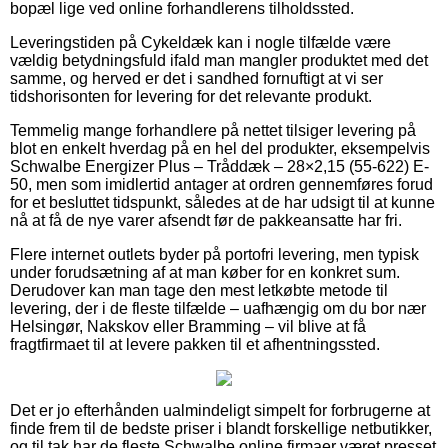
bopæl lige ved online forhandlerens tilholdssted.
Leveringstiden på Cykeldæk kan i nogle tilfælde være
vældig betydningsfuld ifald man mangler produktet med det
samme, og herved er det i sandhed fornuftigt at vi ser
tidshorisonten for levering for det relevante produkt.
Temmelig mange forhandlere på nettet tilsiger levering på
blot en enkelt hverdag på en hel del produkter, eksempelvis
Schwalbe Energizer Plus – Tråddæk – 28×2,15 (55-622) E-
50, men som imidlertid antager at ordren gennemføres forud
for et besluttet tidspunkt, således at de har udsigt til at kunne
nå at få de nye varer afsendt før de pakkeansatte har fri.
Flere internet outlets byder på portofri levering, men typisk
under forudsætning af at man køber for en konkret sum.
Derudover kan man tage den mest letkøbte metode til
levering, der i de fleste tilfælde – uafhængig om du bor nær
Helsingør, Nakskov eller Bramming – vil blive at få
fragtfirmaet til at levere pakken til et afhentningssted.
Det er jo efterhånden ualmindeligt simpelt for forbrugerne at
finde frem til de bedste priser i blandt forskellige netbutikker,
og til tak har de fleste Schwalbe online firmaer været presset