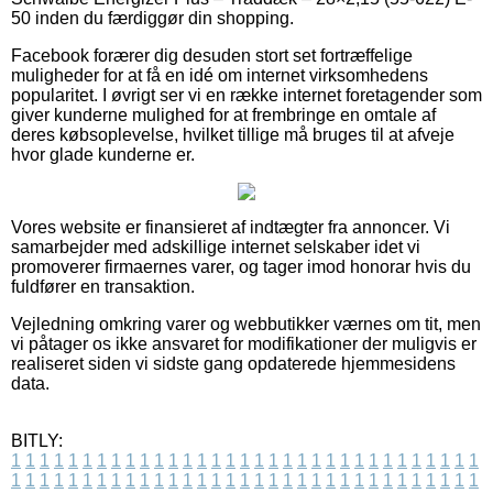
50 inden du færdiggør din shopping.
Facebook forærer dig desuden stort set fortræffelige
muligheder for at få en idé om internet virksomhedens
popularitet. I øvrigt ser vi en række internet foretagender som
giver kunderne mulighed for at frembringe en omtale af
deres købsoplevelse, hvilket tillige må bruges til at afveje
hvor glade kunderne er.
Vores website er finansieret af indtægter fra annoncer. Vi
samarbejder med adskillige internet selskaber idet vi
promoverer firmaernes varer, og tager imod honorar hvis du
fuldfører en transaktion.
Vejledning omkring varer og webbutikker værnes om tit, men
vi påtager os ikke ansvaret for modifikationer der muligvis er
realiseret siden vi sidste gang opdaterede hjemmesidens
data.
BITLY:
1
1
1
1
1
1
1
1
1
1
1
1
1
1
1
1
1
1
1
1
1
1
1
1
1
1
1
1
1
1
1
1
1
1
1
1
1
1
1
1
1
1
1
1
1
1
1
1
1
1
1
1
1
1
1
1
1
1
1
1
1
1
1
1
1
1