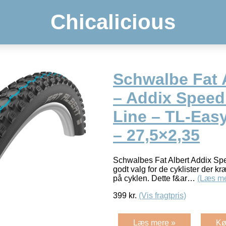
Chicalicious
Schwalbe Fat 
– Addix Speed
Line – TL-Eas
– 27,5×2,35
Schwalbes Fat Albert Addix Sp
godt valg for de cyklister der k
på cyklen. Dette f&ar…
(Læs me
399
kr.
(Vis fragtpris)
Læs mere »
Kø