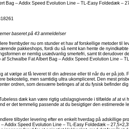
rt Bag – Addix Speed Evolution Line – TL-Easy Foldedæk – 2
818261
jerner baseret på
43
anmeldelser
lere frembyder nu om stunder et hav af forskellige metoder til le
værende pakkeshops, fordi du så nemt kan hente de nyindkøbte 
ringsformen er nemlig usædvanlig smertefri, samt tit derudover d
b af Schwalbe Fat Albert Bag – Addix Speed Evolution Line – 
g at vælge at få leveret til din adresse eller til når du er på job.
ere bekostelig, men samtidig ultra ukompliceret. Den mest pris
henter ordren, som desværre betinges af at du fysisk befinder di
ubeless dæk kan være rigtig udslagsgivende i tilfælde af at vi 
nd er det temmelig passende at du besigtiger den estimerede l
lere tilbyder levering efter en enkelt hverdag på adskillige pr
 – Addix Speed Evolution Line – TL-Easy Foldedæk – 27,5×2,35