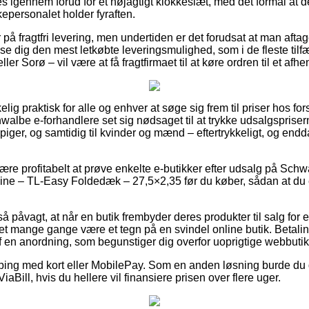
res igennem forud for et nøjagtigt klokkeslæt, med det formål at 
epersonalet holder fyraften.
å fragtfri levering, men undertiden er det forudsat at man aftager
se dig den mest letkøbte leveringsmulighed, som i de fleste til
ler Sorø – vil være at få fragtfirmaet til at køre ordren til et afh
lig praktisk for alle og enhver at søge sig frem til priser hos fors
walbe e-forhandlere set sig nødsaget til at trykke udsalgsprise
 piger, og samtidig til kvinder og mænd – eftertrykkeligt, og endd
re profitabelt at prøve enkelte e-butikker efter udsalg på Schw
ne – TL-Easy Foldedæk – 27,5×2,35 før du køber, sådan at du er 
å påvagt, at når en butik frembyder deres produkter til salg for
det mange gange være et tegn på en svindel online butik. Betalin
 en anordning, som begunstiger dig overfor uoprigtige webbutik
pping med kort eller MobilePay. Som en anden løsning burde du 
ViaBill, hvis du hellere vil finansiere prisen over flere uger.