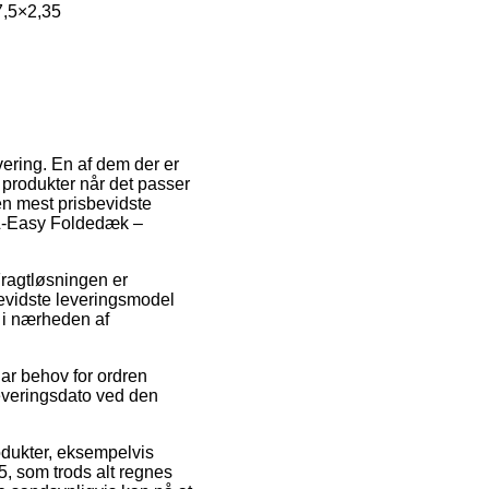
7,5×2,35
vering. En af dem der er
produkter når det passer
en mest prisbevidste
TL-Easy Foldedæk –
 Fragtløsningen er
bevidste leveringsmodel
g i nærheden af
har behov for ordren
everingsdato ved den
odukter, eksempelvis
, som trods alt regnes