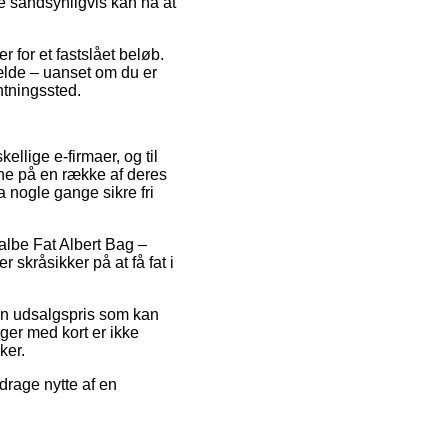
de sandsynligvis kan nå at
 for et fastslået beløb.
fælde – uanset om du er
entningssted.
kellige e-firmaer, og til
rne på en række af deres
a nogle gange sikre fri
albe Fat Albert Bag –
skråsikker på at få fat i
 en udsalgspris som kan
ger med kort er ikke
ker.
drage nytte af en