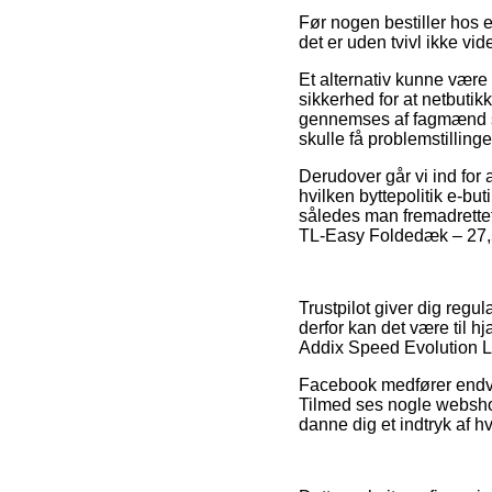
Før nogen bestiller hos 
det er uden tvivl ikke v
Et alternativ kunne være
sikkerhed for at netbuti
gennemses af fagmænd som 
skulle få problemstilling
Derudover går vi ind for 
hvilken byttepolitik e-but
således man fremadrettet
TL-Easy Foldedæk – 27,5×
Trustpilot giver dig regu
derfor kan det være til h
Addix Speed Evolution L
Facebook medfører endvi
Tilmed ses nogle webshop
danne dig et indtryk af h