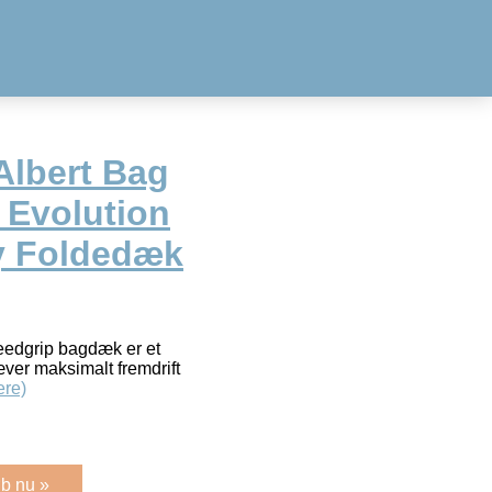
Albert Bag
 Evolution
y Foldedæk
eedgrip bagdæk er et
ræver maksimalt fremdrift
re)
b nu »