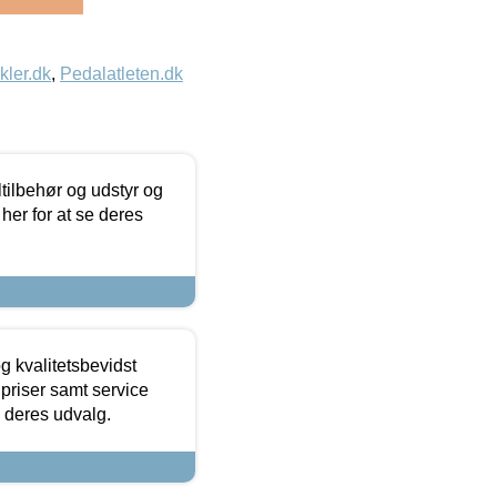
kler.dk
,
Pedalatleten.dk
ltilbehør og udstyr og
 her for at se deres
g kvalitetsbevidst
e priser samt service
e deres udvalg.