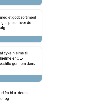
 med et godt sortiment
g til priser hvor de
alg.
f cykelhjelme til
lhjelme er CE-
 bestille gennem dem.
 fra bl.a. deres
mer og