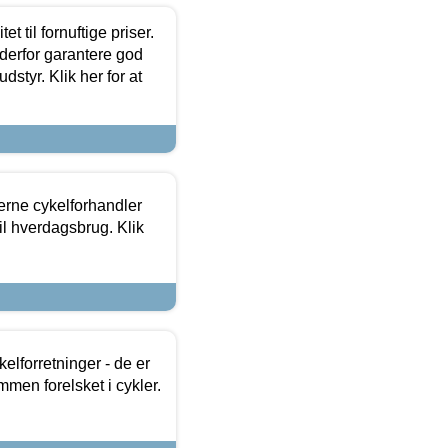
et til fornuftige priser.
 derfor garantere god
dstyr. Klik her for at
erne cykelforhandler
til hverdagsbrug. Klik
lforretninger - de er
mmen forelsket i cykler.