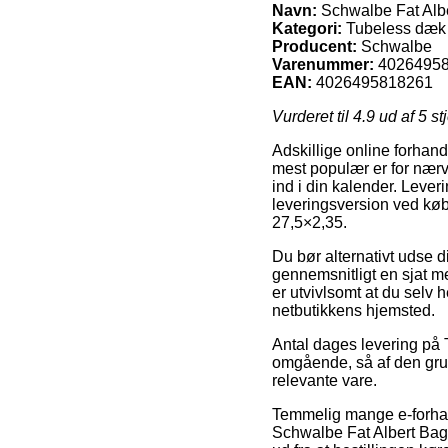
Navn:
Schwalbe Fat Albe
Kategori:
Tubeless dæk
Producent:
Schwalbe
Varenummer:
4026495
EAN:
4026495818261
Vurderet til
4.9
ud af 5 st
Adskillige online forhand
mest populær er for nær
ind i din kalender. Leve
leveringsversion ved kø
27,5×2,35.
Du bør alternativt udse di
gennemsnitligt en sjat m
er utvivlsomt at du selv 
netbutikkens hjemsted.
Antal dages levering på T
omgående, så af den gru
relevante vare.
Temmelig mange e-forhand
Schwalbe Fat Albert Bag