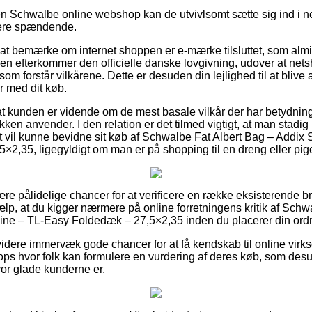
en Schwalbe online webshop kan de utvivlsomt sætte sig ind i 
idere spændende.
 at bemærke om internet shoppen er e-mærke tilsluttet, som almi
kken efterkommer den officielle danske lovgivning, udover at ne
forstår vilkårene. Dette er desuden din lejlighed til at blive as
er med dit køb.
at kunden er vidende om de mest basale vilkår der har betydning 
ikken anvender. I den relation er det tilmed vigtigt, at man stadig
 vil kunne bevidne sit køb af Schwalbe Fat Albert Bag – Addix 
2,35, ligegyldigt om man er på shopping til en dreng eller pig
lære pålidelige chancer for at verificere en række eksisterende 
jælp, at du kigger nærmere på online forretningens kritik af Sch
ine – TL-Easy Foldedæk – 27,5×2,35 inden du placerer din ordr
dere immervæk gode chancer for at få kendskab til online virk
s hvor folk kan formulere en vurdering af deres køb, som desud
vor glade kunderne er.