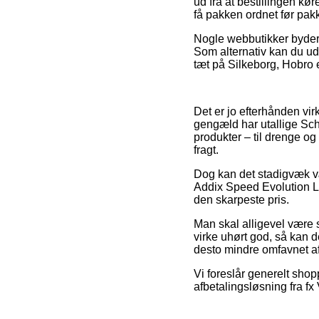
ud fra at bestillingen kø
få pakken ordnet før pakk
Nogle webbutikker byder p
Som alternativ kan du ud
tæt på Silkeborg, Hobro el
Det er jo efterhånden virke
gengæld har utallige Sch
produkter – til drenge og
fragt.
Dog kan det stadigvæk væ
Addix Speed Evolution Li
den skarpeste pris.
Man skal alligevel være s
virke uhørt god, så kan 
desto mindre omfavnet af
Vi foreslår generelt sho
afbetalingsløsning fra fx 