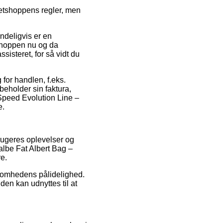
netshoppens regler, men
ndeligvis er en
tshoppen nu og da
sisteret, for så vidt du
for handlen, f.eks.
 beholder sin faktura,
Speed Evolution Line –
e.
brugeres oplevelser og
walbe Fat Albert Bag –
e.
somhedens pålidelighed.
en kan udnyttes til at