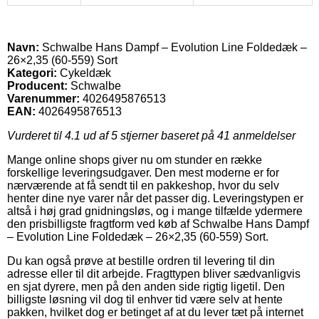
Navn:
Schwalbe Hans Dampf – Evolution Line Foldedæk –
26×2,35 (60-559) Sort
Kategori:
Cykeldæk
Producent:
Schwalbe
Varenummer:
4026495876513
EAN:
4026495876513
Vurderet til
4.1
ud af 5 stjerner baseret på
41
anmeldelser
Mange online shops giver nu om stunder en række
forskellige leveringsudgaver. Den mest moderne er for
nærværende at få sendt til en pakkeshop, hvor du selv
henter dine nye varer når det passer dig. Leveringstypen er
altså i høj grad gnidningsløs, og i mange tilfælde ydermere
den prisbilligste fragtform ved køb af Schwalbe Hans Dampf
– Evolution Line Foldedæk – 26×2,35 (60-559) Sort.
Du kan også prøve at bestille ordren til levering til din
adresse eller til dit arbejde. Fragttypen bliver sædvanligvis
en sjat dyrere, men på den anden side rigtig ligetil. Den
billigste løsning vil dog til enhver tid være selv at hente
pakken, hvilket dog er betinget af at du lever tæt på internet