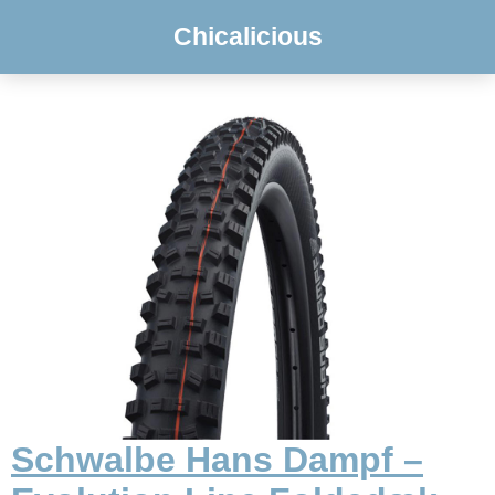
Chicalicious
Schwalbe Hans Dampf –