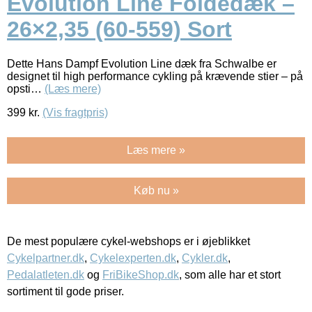
Evolution Line Foldedæk –
26×2,35 (60-559) Sort
Dette Hans Dampf Evolution Line dæk fra Schwalbe er
designet til high performance cykling på krævende stier – på
opsti…
(Læs mere)
399
kr.
(Vis fragtpris)
Læs mere »
Køb nu »
De mest populære cykel-webshops er i øjeblikket
Cykelpartner.dk
,
Cykelexperten.dk
,
Cykler.dk
,
Pedalatleten.dk
og
FriBikeShop.dk
, som alle har et stort
sortiment til gode priser.