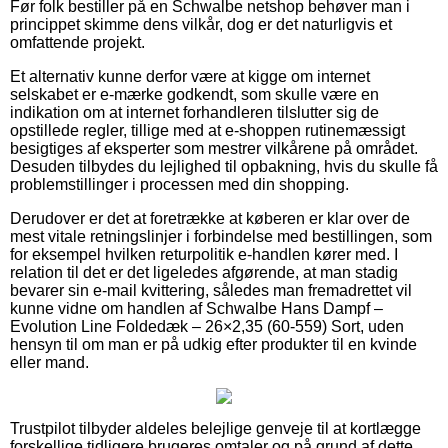
Før folk bestiller på en Schwalbe netshop behøver man i
princippet skimme dens vilkår, dog er det naturligvis et
omfattende projekt.
Et alternativ kunne derfor være at kigge om internet
selskabet er e-mærke godkendt, som skulle være en
indikation om at internet forhandleren tilslutter sig de
opstillede regler, tillige med at e-shoppen rutinemæssigt
besigtiges af eksperter som mestrer vilkårene på området.
Desuden tilbydes du lejlighed til opbakning, hvis du skulle få
problemstillinger i processen med din shopping.
Derudover er det at foretrække at køberen er klar over de
mest vitale retningslinjer i forbindelse med bestillingen, som
for eksempel hvilken returpolitik e-handlen kører med. I
relation til det er det ligeledes afgørende, at man stadig
bevarer sin e-mail kvittering, således man fremadrettet vil
kunne vidne om handlen af Schwalbe Hans Dampf –
Evolution Line Foldedæk – 26×2,35 (60-559) Sort, uden
hensyn til om man er på udkig efter produkter til en kvinde
eller mand.
Trustpilot tilbyder aldeles belejlige genveje til at kortlægge
forskellige tidligere brugeres omtaler og på grund af dette