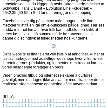
anbefales det, at du kigger på netbutikkens bedømmelser af
Schwalbe Hans Dampf – Evolution Line Foldedæk –
26×2,35 (60-559) Sort før du færdiggør din shopping.
Facebook giver dig på samme måde nogenlunde fine
metoder til at få en idé om e-butikkens pålidelighed. Her ses
endda internet firmaer hvor folk kan nedfælde en kritik af
deres køb, hvilket på samme måde bør anvendes til at
danne dig et indtryk af tilfredsheden hos kunderne.
Dette website er finansieret ved hjælp af annoncer. Vi har et
fast samarbejde med adskillige webshops hvor vi fremviser
forretningernes produkter, og indhenter kommission forudsat
vores besøgende foretager en ordre.
Viden omkring tilbud og internet selskaber ajourføres
jævnligt, men der tages ikke ansvar for modifikationer der er
realiseret siden seneste opdatering af de anvendte data.
BITLY:
1
1
1
1
1
1
1
1
1
1
1
1
1
1
1
1
1
1
1
1
1
1
1
1
1
1
1
1
1
1
1
1
1
1
1
1
1
1
1
1
1
1
1
1
1
1
1
1
1
1
1
1
1
1
1
1
1
1
1
1
1
1
1
1
1
1