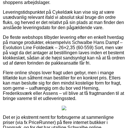
shoppens arbejdslager.
Leveringstidspunktet på Cykeldæk kan vise sig at være
usædvanlig relevant ifald vi absolut skal bruge din ordre
fluks, og herved er det relativt på sin plads at man finder den
anslåede leveringsdato for den pågældende vare.
De fleste webshops tilbyder levering efter en enkelt hverdag
på mange produkter, eksempelvis Schwalbe Hans Dampf –
Evolution Line Foldedæk – 26×2,35 (60-559) Sort, men vær
på vagt da det antager at bestillingen laves inden et bestemt
klokkeslæt, sådan at de højst sandsynligt kan nå at få ordren
ud af døren forinden de pakkeansatte får fri.
Flere online shops lover fragt uden gebyr, men i mange
tilfælde kun såfremt man bestiller for en konkret pris. Ellers
kan man beslutte sig for den mindst kostelige form for fragt,
som gerne – uafhængig om du bor ved Herning,
Frederiksværk eller Assens – vil blive at få fragtmanden til at
bringe varerne til et udleveringssted.
Det er jo ekstremt nemt for forbrugerne at sammenligne
priser (via fx PriceRunner) på flere internet butikker i
Danmark, og for det har utallige Schwalbe online