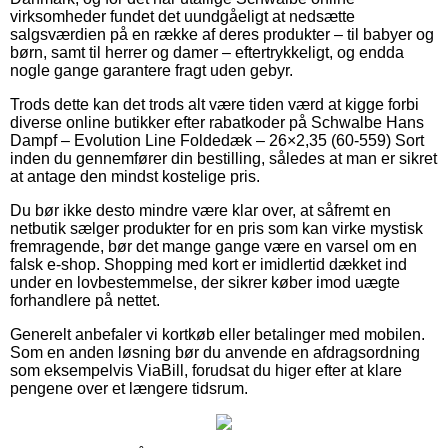
virksomheder fundet det uundgåeligt at nedsætte
salgsværdien på en række af deres produkter – til babyer og
børn, samt til herrer og damer – eftertrykkeligt, og endda
nogle gange garantere fragt uden gebyr.
Trods dette kan det trods alt være tiden værd at kigge forbi
diverse online butikker efter rabatkoder på Schwalbe Hans
Dampf – Evolution Line Foldedæk – 26×2,35 (60-559) Sort
inden du gennemfører din bestilling, således at man er sikret
at antage den mindst kostelige pris.
Du bør ikke desto mindre være klar over, at såfremt en
netbutik sælger produkter for en pris som kan virke mystisk
fremragende, bør det mange gange være en varsel om en
falsk e-shop. Shopping med kort er imidlertid dækket ind
under en lovbestemmelse, der sikrer køber imod uægte
forhandlere på nettet.
Generelt anbefaler vi kortkøb eller betalinger med mobilen.
Som en anden løsning bør du anvende en afdragsordning
som eksempelvis ViaBill, forudsat du higer efter at klare
pengene over et længere tidsrum.