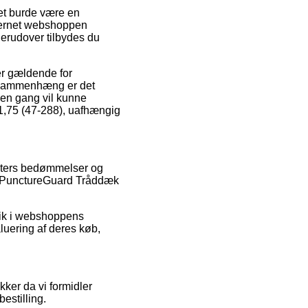
et burde være en
nternet webshoppen
erudover tilbydes du
er gældende for
en sammenhæng er det
en gang vil kunne
1,75 (47-288), uafhængig
menters bedømmelser og
us PunctureGuard Tråddæk
blik i webshoppens
aluering af deres køb,
ker da vi formidler
estilling.