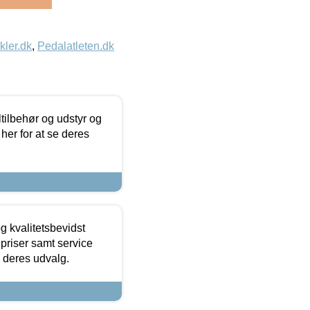
kler.dk
,
Pedalatleten.dk
ltilbehør og udstyr og
 her for at se deres
g kvalitetsbevidst
e priser samt service
e deres udvalg.