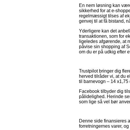
En nem løsning kan være
sikkerhed for at e-shop
regelmæssigt tilses af e
genvej til at få bistand, 
Yderligere kan det anbef
transaktionen, som for e
ligeledes afgørende, at
påvise sin shopping af 
om du er på udkig efter et
Trustpilot bringer dig fl
herved tilråder vi, at 
til barnevogn – 14 x1,75
Facebook tilbyder dig ti
pålidelighed. Herinde ses
som lige så vel bør anven
Denne side finansieres a
forretningernes varer, og