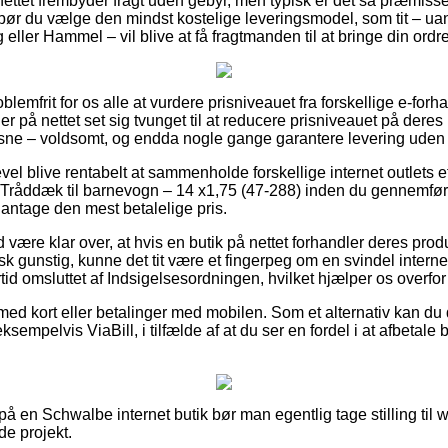
nettet frembyder fragt uden gebyr, men typisk er det så præmissen
vt bør du vælge den mindst kostelige leveringsmodel, som tit – u
ler Hammel – vil blive at få fragtmanden til at bringe din ordre 
oblemfrit for os alle at vurdere prisniveauet fra forskellige e-forh
er på nettet set sig tvunget til at reducere prisniveauet på deres
oksne – voldsomt, og endda nogle gange garantere levering uden 
evel blive rentabelt at sammenholde forskellige internet outlets 
råddæk til barnevogn – 14 x1,75 (47-288) inden du gennemfører 
 antage den mest betalelige pris.
være klar over, at hvis en butik på nettet forhandler deres produ
sk gunstig, kunne det tit være et fingerpeg om en svindel intern
ertid omsluttet af Indsigelsesordningen, hvilket hjælper os overfo
 med kort eller betalinger med mobilen. Som et alternativ kan du 
sempelvis ViaBill, i tilfælde af at du ser en fordel i at afbetale
er på en Schwalbe internet butik bør man egentlig tage stilling ti
de projekt.