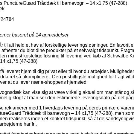
 PunctureGuard Tråddæk til barnevogn – 14 x1,75 (47-288)
æk
724784
jerner baseret på
14
anmeldelser
til alt held et hav af forskellige leveringsløsninger. En favorit e
 afhenter du blot dine produkter på et selvvalgt tidspunkt. Frag
e den mindst kostelige løsning til levering ved køb af Schwalbe
14 x1,75 (47-288).
 leveret hjem til dig privat eller til hvor du arbejder. Mulighede
a ret så ukompliceret. Den prisbilligste mulighed for fragt vil d
ver at du lever nær e-shoppens hjemsted.
ognsdæk kan vise sig at være virkelig aktuel om man står og sk
t rimelig klogt at man ser den estimerede leveringsdato på det p
use reklamerer med 1 hverdags levering på deres primære vare
ureGuard Tråddæk til barnevogn – 14 x1,75 (47-288), men som
nen realiseres inden et konkret tidspunkt, så at de sandsynligvis
bejderne har fri.