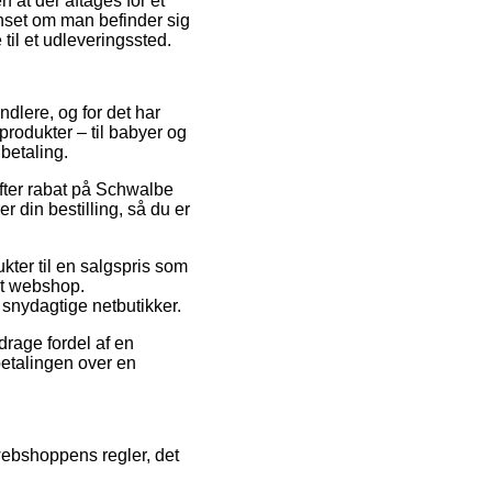
 at der aftages for et
anset om man befinder sig
til et udleveringssted.
andlere, og for det har
 produkter – til babyer og
betaling.
efter rabat på Schwalbe
din bestilling, så du er
kter til en salgspris som
et webshop.
r snydagtige netbutikker.
drage fordel af en
 betalingen over en
l webshoppens regler, det