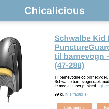
Chicalicious
Schwalbe Kid 
PunctureGuar
til barnevogn 
(47-288)
Til barnevogne og børnecykler. 
Schwalbe barnevognsdæk model
er med et super punkteri…
(Læs
99
kr.
(Vis fragtpris)
Læs mere »
Kø