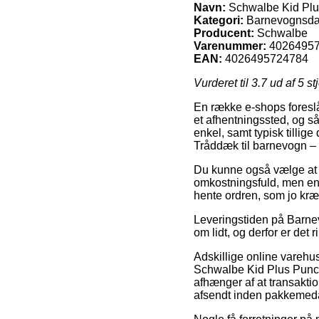
Navn:
Schwalbe Kid Plus
Kategori:
Barnevognsd
Producent:
Schwalbe
Varenummer:
4026495
EAN:
4026495724784
Vurderet til
3.7
ud af 5 st
En række e-shops foreslår 
et afhentningssted, og så
enkel, samt typisk tillig
Tråddæk til barnevogn – 
Du kunne også vælge at få
omkostningsfuld, men endd
hente ordren, som jo kræ
Leveringstiden på Barnev
om lidt, og derfor er de
Adskillige online vareh
Schwalbe Kid Plus Punct
afhænger af at transaktio
afsendt inden pakkemedar