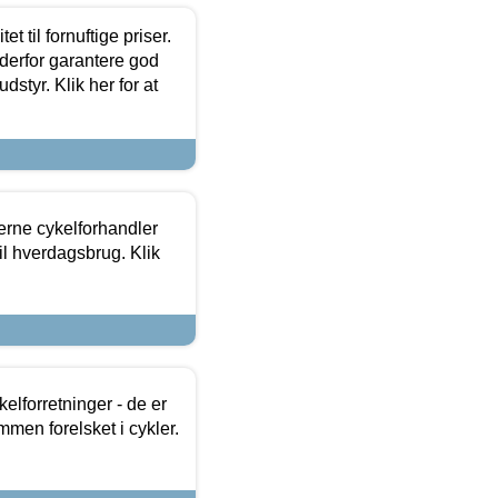
et til fornuftige priser.
 derfor garantere god
dstyr. Klik her for at
erne cykelforhandler
til hverdagsbrug. Klik
lforretninger - de er
mmen forelsket i cykler.