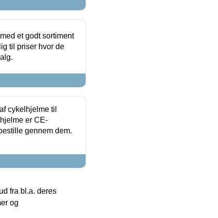
 med et godt sortiment
g til priser hvor de
alg.
f cykelhjelme til
lhjelme er CE-
 bestille gennem dem.
 fra bl.a. deres
mer og