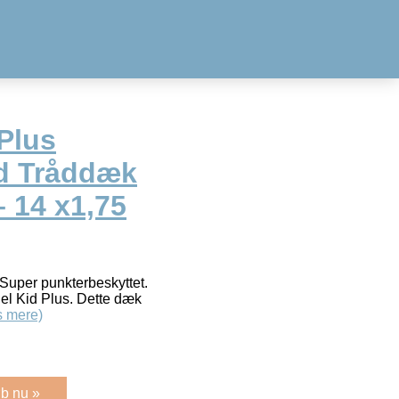
Plus
d Tråddæk
– 14 x1,75
Super punkterbeskyttet.
 Kid Plus. Dette dæk
 mere)
b nu »