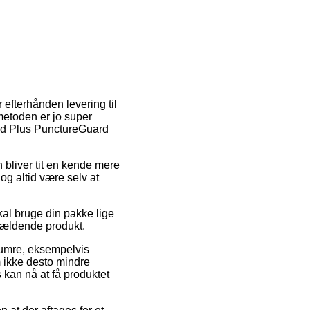
r efterhånden levering til
tmetoden er jo super
 Kid Plus PunctureGuard
n bliver tit en kende mere
og altid være selv at
al bruge din pakke lige
ågældende produkt.
numre, eksempelvis
 ikke desto mindre
 kan nå at få produktet