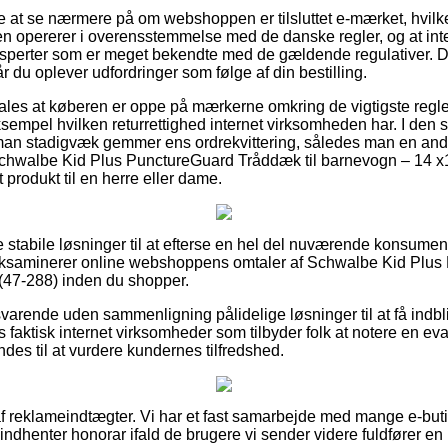
 at se nærmere på om webshoppen er tilsluttet e-mærket, hvilk
pen opererer i overensstemmelse med de danske regler, og at i
ksperter som er meget bekendte med de gældende regulativer. D
når du oplever udfordringer som følge af din bestilling.
ales at køberen er oppe på mærkerne omkring de vigtigste regl
ksempel hvilken returrettighed internet virksomheden har. I d
 man stadigvæk gemmer ens ordrekvittering, således man en and
Schwalbe Kid Plus PunctureGuard Tråddæk til barnevogn – 14 x
 produkt til en herre eller dame.
ere stabile løsninger til at efterse en hel del nuværende konsu
du eksaminerer online webshoppens omtaler af Schwalbe Kid Pl
 (47-288) inden du shopper.
lsvarende uden sammenligning pålidelige løsninger til at få ind
 faktisk internet virksomheder som tilbyder folk at notere en ev
des til at vurdere kundernes tilfredshed.
f reklameindtægter. Vi har et fast samarbejde med mange e-butik
 indhenter honorar ifald de brugere vi sender videre fuldfører en b