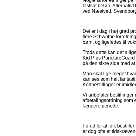
Nogle få forretninger på 
fastsat beløb. Alternati
ved Næstved, Svendborg el
Det er i dag i høj grad pr
flere Schwalbe forretning
børn, og ligeledes til v
Trods dette kan det allig
Kid Plus PunctureGuard T
på den sikre side med at
Man skal lige meget hvad 
kan ses som helt fantasti
Kortbestillinger er imidl
Vi anbefaler bestillinger
afbetalingsordning som ek
længere periode.
Forud for at folk bestill
er dog ofte et tidskræven