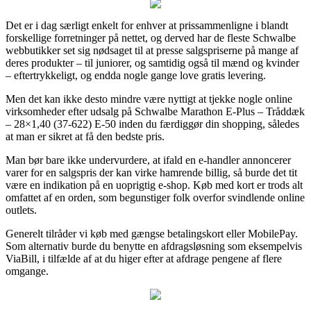
Det er i dag særligt enkelt for enhver at prissammenligne i blandt
forskellige forretninger på nettet, og derved har de fleste Schwalbe
webbutikker set sig nødsaget til at presse salgspriserne på mange af
deres produkter – til juniorer, og samtidig også til mænd og kvinder
– eftertrykkeligt, og endda nogle gange love gratis levering.
Men det kan ikke desto mindre være nyttigt at tjekke nogle online
virksomheder efter udsalg på Schwalbe Marathon E-Plus – Tråddæk
– 28×1,40 (37-622) E-50 inden du færdiggør din shopping, således
at man er sikret at få den bedste pris.
Man bør bare ikke undervurdere, at ifald en e-handler annoncerer
varer for en salgspris der kan virke hamrende billig, så burde det tit
være en indikation på en uoprigtig e-shop. Køb med kort er trods alt
omfattet af en orden, som begunstiger folk overfor svindlende online
outlets.
Generelt tilråder vi køb med gængse betalingskort eller MobilePay.
Som alternativ burde du benytte en afdragsløsning som eksempelvis
ViaBill, i tilfælde af at du higer efter at afdrage pengene af flere
omgange.