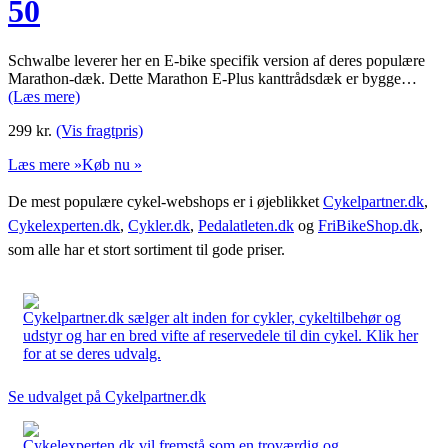
50
Schwalbe leverer her en E-bike specifik version af deres populære
Marathon-dæk. Dette Marathon E-Plus kanttrådsdæk er bygge…
(Læs mere)
299
kr.
(Vis fragtpris)
Læs mere »
Køb nu »
De mest populære cykel-webshops er i øjeblikket
Cykelpartner.dk
,
Cykelexperten.dk
,
Cykler.dk
,
Pedalatleten.dk
og
FriBikeShop.dk
,
som alle har et stort sortiment til gode priser.
Cykelpartner.dk sælger alt inden for cykler, cykeltilbehør og
udstyr og har en bred vifte af reservedele til din cykel. Klik her
for at se deres udvalg.
Se udvalget på Cykelpartner.dk
Cykelexperten.dk vil fremstå som en troværdig og