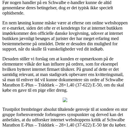
Før nogen handler på en Schwalbe e-handler kunne de altid
gennemlæse deres betingelser, dog er det typisk ikke specielt
ophidsende.
En nem løsning kunne måske være at efterse om online webshoppen
er e-mærket, siden det ofte er et kendetegn for at internet butikken
imødekommer den officielle danske lovgivning, udover at internet
butikken jævnligt besøges af jurister der har meget erfaring med
bestemmelserne på området. Dette er desuden din mulighed for
support, når du skulle få vanskeligheder ved dit indkøb.
Desuden stiller vi forslag om at kunden er opmærksom på de
elementære vilkår der kan influere på ordren, som for eksempel
hvilken bytteret internet firmaet tilsikrer. På grund af dette er det
samtidig relevant, at man stadigvæk opbevarer ens kvitteringsmail,
så man til enhver tid vil kunne dokumentere sin ordre af Schwalbe
Marathon E-Plus – Tråddæk – 28×1,40 (37-622) E-50, om du skal
købe en gave til en pige eller dreng.
Trustpilot frembringer absolut tiltalende genveje til at sondere en stor
gruppe forhenværende forbrugeres synspunkter og derved kan det
anbefales, at du udforsker internet webshoppens kritik af Schwalbe
Marathon E-Plus – Tråddæk – 28×1,40 (37-622) E-50 før du køber.