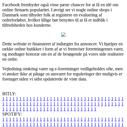
Facebook frembyder også visse pæne chancer for at få en idé om
online firmaets popularitet. I øvrigt ser vi nogle online shops i
Danmark som tilbyder folk at registrere en evaluering af
ordreforløbet, hvilket tillige bør benyttes til at få et indblik i
tilfredsheden hos kunderne.
Dette website er finansieret af indtægter fra annoncer. Vi hjælper en
række online butikker i form af at vi fremviser forretningernes varer,
og modtager honorar om en af de besøgende på vores side realiserer
en ordre.
Vejledning omkring varer og e-forretninger vedligeholdes ofte, men
vi ønsker ikke at påtage os ansvaret for reguleringer der muligvis er
foretaget siden vi sidst opdaterede de viste data.
BITLY:
1
1
1
1
1
1
1
1
1
1
1
1
1
1
1
1
1
1
1
1
1
1
1
1
1
1
1
1
1
1
1
1
1
1
1
1
1
1
1
1
1
1
1
1
1
1
1
1
1
1
1
1
1
1
1
1
1
1
1
1
1
1
1
1
1
1
1
1
1
1
1
1
1
1
1
1
1
1
1
1
1
1
1
1
1
1
1
1
1
1
1
1
1
1
1
1
1
1
1
1
SPOTIFY:
1
1
1
1
1
1
1
1
1
1
1
1
1
1
1
1
1
1
1
1
1
1
1
1
1
1
1
1
1
1
1
1
1
1
1
1
1
1
1
1
1
1
1
1
1
1
1
1
1
1
1
1
1
1
1
1
1
1
1
1
1
1
1
1
1
1
1
1
1
1
1
1