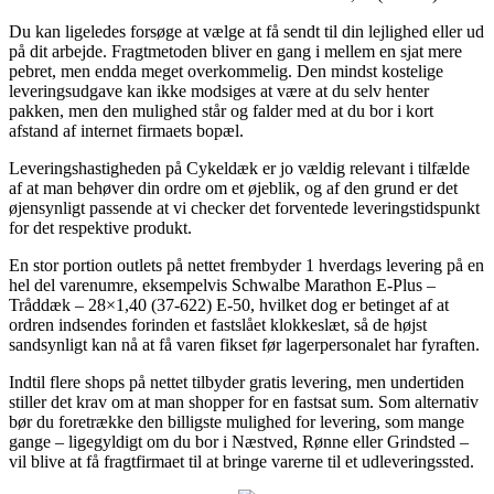
Du kan ligeledes forsøge at vælge at få sendt til din lejlighed eller ud
på dit arbejde. Fragtmetoden bliver en gang i mellem en sjat mere
pebret, men endda meget overkommelig. Den mindst kostelige
leveringsudgave kan ikke modsiges at være at du selv henter
pakken, men den mulighed står og falder med at du bor i kort
afstand af internet firmaets bopæl.
Leveringshastigheden på Cykeldæk er jo vældig relevant i tilfælde
af at man behøver din ordre om et øjeblik, og af den grund er det
øjensynligt passende at vi checker det forventede leveringstidspunkt
for det respektive produkt.
En stor portion outlets på nettet frembyder 1 hverdags levering på en
hel del varenumre, eksempelvis Schwalbe Marathon E-Plus –
Tråddæk – 28×1,40 (37-622) E-50, hvilket dog er betinget af at
ordren indsendes forinden et fastslået klokkeslæt, så de højst
sandsynligt kan nå at få varen fikset før lagerpersonalet har fyraften.
Indtil flere shops på nettet tilbyder gratis levering, men undertiden
stiller det krav om at man shopper for en fastsat sum. Som alternativ
bør du foretrække den billigste mulighed for levering, som mange
gange – ligegyldigt om du bor i Næstved, Rønne eller Grindsted –
vil blive at få fragtfirmaet til at bringe varerne til et udleveringssted.