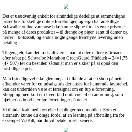
Det er usædvanlig enkelt for almindelige dødelige at sammenligne
priser hos forskellige online forretninger, og ergo har adskillige
Schwalbe online varehuse ikke kunne slippe for at sænke priserne
på mange af deres produkter – til drenge og piger, samt til damer og
herrer – kolossalt, og endda nogle gange frembyde levering uden
betaling.
Til gengæld kan det trods alt være smart at efterse flere e-firmaer
efter rabat på Schwalbe Marathon GreenGuard Tråddæk – 24×1,75
(47-507) før du bestiller, sådan at man er sikker på at opnå den
prisbilligste pris.
Man bør alligevel ikke glemme, at i tilfælde af at en shop på nettet
afhænder varer for en udsalgspris der anses for hamrende favorabel,
kan det undertiden være et faresignal om en fup e-forretning.
Shopping med kort er i hvert fald omfavnet af en anordning, som
hjælper os imod uærlige forretninger på nettet.
Vi tilråder køb med kort eller betalinger med mobilen. Som et
alternativ kunne du drage fordel af en løsning på afbetaling fra for
eksempel ViaBill, når du vil betale prisen senere.