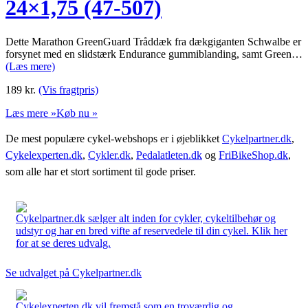
24×1,75 (47-507)
Dette Marathon GreenGuard Tråddæk fra dækgiganten Schwalbe er
forsynet med en slidstærk Endurance gummiblanding, samt Green…
(Læs mere)
189
kr.
(Vis fragtpris)
Læs mere »
Køb nu »
De mest populære cykel-webshops er i øjeblikket
Cykelpartner.dk
,
Cykelexperten.dk
,
Cykler.dk
,
Pedalatleten.dk
og
FriBikeShop.dk
,
som alle har et stort sortiment til gode priser.
Cykelpartner.dk sælger alt inden for cykler, cykeltilbehør og
udstyr og har en bred vifte af reservedele til din cykel. Klik her
for at se deres udvalg.
Se udvalget på Cykelpartner.dk
Cykelexperten.dk vil fremstå som en troværdig og