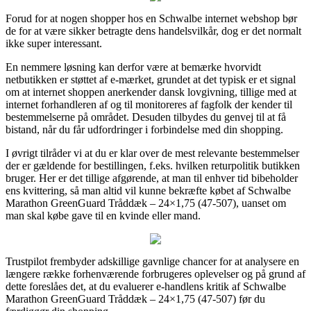
Forud for at nogen shopper hos en Schwalbe internet webshop bør
de for at være sikker betragte dens handelsvilkår, dog er det normalt
ikke super interessant.
En nemmere løsning kan derfor være at bemærke hvorvidt
netbutikken er støttet af e-mærket, grundet at det typisk er et signal
om at internet shoppen anerkender dansk lovgivning, tillige med at
internet forhandleren af og til monitoreres af fagfolk der kender til
bestemmelserne på området. Desuden tilbydes du genvej til at få
bistand, når du får udfordringer i forbindelse med din shopping.
I øvrigt tilråder vi at du er klar over de mest relevante bestemmelser
der er gældende for bestillingen, f.eks. hvilken returpolitik butikken
bruger. Her er det tillige afgørende, at man til enhver tid bibeholder
ens kvittering, så man altid vil kunne bekræfte købet af Schwalbe
Marathon GreenGuard Tråddæk – 24×1,75 (47-507), uanset om
man skal købe gave til en kvinde eller mand.
Trustpilot frembyder adskillige gavnlige chancer for at analysere en
længere række forhenværende forbrugeres oplevelser og på grund af
dette foreslåes det, at du evaluerer e-handlens kritik af Schwalbe
Marathon GreenGuard Tråddæk – 24×1,75 (47-507) før du