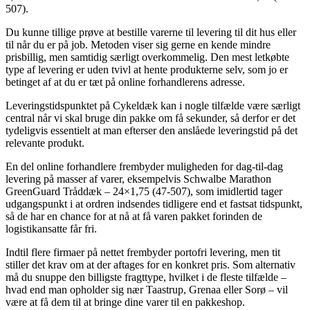
507).
Du kunne tillige prøve at bestille varerne til levering til dit hus eller
til når du er på job. Metoden viser sig gerne en kende mindre
prisbillig, men samtidig særligt overkommelig. Den mest letkøbte
type af levering er uden tvivl at hente produkterne selv, som jo er
betinget af at du er tæt på online forhandlerens adresse.
Leveringstidspunktet på Cykeldæk kan i nogle tilfælde være særligt
central når vi skal bruge din pakke om få sekunder, så derfor er det
tydeligvis essentielt at man efterser den anslåede leveringstid på det
relevante produkt.
En del online forhandlere frembyder muligheden for dag-til-dag
levering på masser af varer, eksempelvis Schwalbe Marathon
GreenGuard Tråddæk – 24×1,75 (47-507), som imidlertid tager
udgangspunkt i at ordren indsendes tidligere end et fastsat tidspunkt,
så de har en chance for at nå at få varen pakket forinden de
logistikansatte får fri.
Indtil flere firmaer på nettet frembyder portofri levering, men tit
stiller det krav om at der aftages for en konkret pris. Som alternativ
må du snuppe den billigste fragttype, hvilket i de fleste tilfælde –
hvad end man opholder sig nær Taastrup, Grenaa eller Sorø – vil
være at få dem til at bringe dine varer til en pakkeshop.