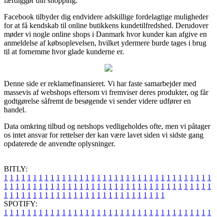
færdiggør din shopping.
Facebook tilbyder dig endvidere adskillige fordelagtige muligheder
for at få kendskab til online butikkens kundetilfredshed. Derudover
møder vi nogle online shops i Danmark hvor kunder kan afgive en
anmeldelse af købsoplevelsen, hvilket ydermere burde tages i brug
til at fornemme hvor glade kunderne er.
Denne side er reklamefinansieret. Vi har faste samarbejder med
massevis af webshops eftersom vi fremviser deres produkter, og får
godtgørelse såfremt de besøgende vi sender videre udfører en
handel.
Data omkring tilbud og netshops vedligeholdes ofte, men vi påtager
os intet ansvar for rettelser der kan være lavet siden vi sidste gang
opdaterede de anvendte oplysninger.
BITLY:
1
1
1
1
1
1
1
1
1
1
1
1
1
1
1
1
1
1
1
1
1
1
1
1
1
1
1
1
1
1
1
1
1
1
1
1
1
1
1
1
1
1
1
1
1
1
1
1
1
1
1
1
1
1
1
1
1
1
1
1
1
1
1
1
1
1
1
1
1
1
1
1
1
1
1
1
1
1
1
1
1
1
1
1
1
1
1
1
1
1
1
1
1
1
1
1
1
1
1
1
SPOTIFY:
1
1
1
1
1
1
1
1
1
1
1
1
1
1
1
1
1
1
1
1
1
1
1
1
1
1
1
1
1
1
1
1
1
1
1
1