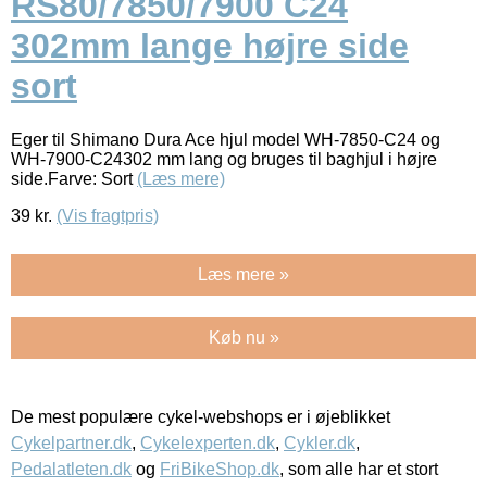
RS80/7850/7900 C24
302mm lange højre side
sort
Eger til Shimano Dura Ace hjul model WH-7850-C24 og
WH-7900-C24302 mm lang og bruges til baghjul i højre
side.Farve: Sort
(Læs mere)
39
kr.
(Vis fragtpris)
Læs mere »
Køb nu »
De mest populære cykel-webshops er i øjeblikket
Cykelpartner.dk
,
Cykelexperten.dk
,
Cykler.dk
,
Pedalatleten.dk
og
FriBikeShop.dk
, som alle har et stort