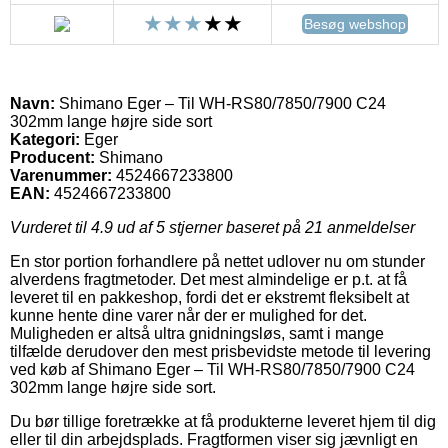
Besøg webshop
Navn:
Shimano Eger – Til WH-RS80/7850/7900 C24
302mm lange højre side sort
Kategori:
Eger
Producent:
Shimano
Varenummer:
4524667233800
EAN:
4524667233800
Vurderet til
4.9
ud af 5 stjerner baseret på
21
anmeldelser
En stor portion forhandlere på nettet udlover nu om stunder
alverdens fragtmetoder. Det mest almindelige er p.t. at få
leveret til en pakkeshop, fordi det er ekstremt fleksibelt at
kunne hente dine varer når der er mulighed for det.
Muligheden er altså ultra gnidningsløs, samt i mange
tilfælde derudover den mest prisbevidste metode til levering
ved køb af Shimano Eger – Til WH-RS80/7850/7900 C24
302mm lange højre side sort.
Du bør tillige foretrække at få produkterne leveret hjem til dig
eller til din arbejdsplads. Fragtformen viser sig jævnligt en