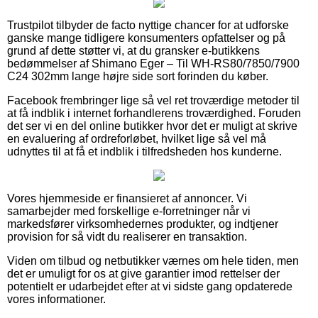
Trustpilot tilbyder de facto nyttige chancer for at udforske
ganske mange tidligere konsumenters opfattelser og på
grund af dette støtter vi, at du gransker e-butikkens
bedømmelser af Shimano Eger – Til WH-RS80/7850/7900
C24 302mm lange højre side sort forinden du køber.
Facebook frembringer lige så vel ret troværdige metoder til
at få indblik i internet forhandlerens troværdighed. Foruden
det ser vi en del online butikker hvor det er muligt at skrive
en evaluering af ordreforløbet, hvilket lige så vel må
udnyttes til at få et indblik i tilfredsheden hos kunderne.
Vores hjemmeside er finansieret af annoncer. Vi
samarbejder med forskellige e-forretninger når vi
markedsfører virksomhedernes produkter, og indtjener
provision for så vidt du realiserer en transaktion.
Viden om tilbud og netbutikker værnes om hele tiden, men
det er umuligt for os at give garantier imod rettelser der
potentielt er udarbejdet efter at vi sidste gang opdaterede
vores informationer.