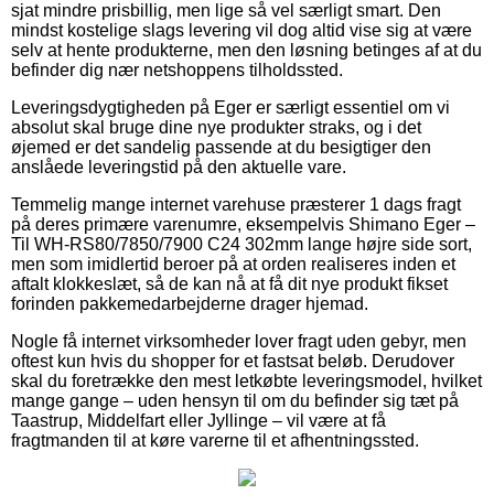
sjat mindre prisbillig, men lige så vel særligt smart. Den
mindst kostelige slags levering vil dog altid vise sig at være
selv at hente produkterne, men den løsning betinges af at du
befinder dig nær netshoppens tilholdssted.
Leveringsdygtigheden på Eger er særligt essentiel om vi
absolut skal bruge dine nye produkter straks, og i det
øjemed er det sandelig passende at du besigtiger den
anslåede leveringstid på den aktuelle vare.
Temmelig mange internet varehuse præsterer 1 dags fragt
på deres primære varenumre, eksempelvis Shimano Eger –
Til WH-RS80/7850/7900 C24 302mm lange højre side sort,
men som imidlertid beroer på at orden realiseres inden et
aftalt klokkeslæt, så de kan nå at få dit nye produkt fikset
forinden pakkemedarbejderne drager hjemad.
Nogle få internet virksomheder lover fragt uden gebyr, men
oftest kun hvis du shopper for et fastsat beløb. Derudover
skal du foretrække den mest letkøbte leveringsmodel, hvilket
mange gange – uden hensyn til om du befinder sig tæt på
Taastrup, Middelfart eller Jyllinge – vil være at få
fragtmanden til at køre varerne til et afhentningssted.