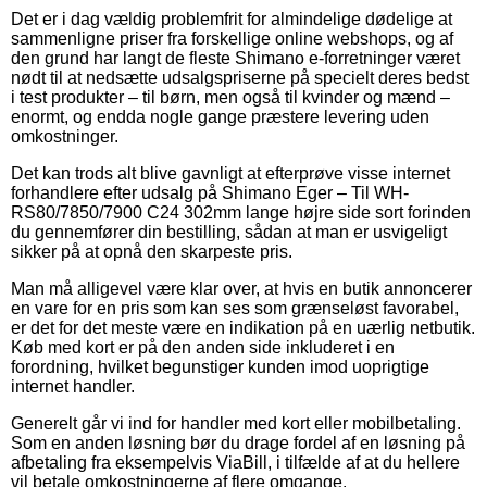
Det er i dag vældig problemfrit for almindelige dødelige at
sammenligne priser fra forskellige online webshops, og af
den grund har langt de fleste Shimano e-forretninger været
nødt til at nedsætte udsalgspriserne på specielt deres bedst
i test produkter – til børn, men også til kvinder og mænd –
enormt, og endda nogle gange præstere levering uden
omkostninger.
Det kan trods alt blive gavnligt at efterprøve visse internet
forhandlere efter udsalg på Shimano Eger – Til WH-
RS80/7850/7900 C24 302mm lange højre side sort forinden
du gennemfører din bestilling, sådan at man er usvigeligt
sikker på at opnå den skarpeste pris.
Man må alligevel være klar over, at hvis en butik annoncerer
en vare for en pris som kan ses som grænseløst favorabel,
er det for det meste være en indikation på en uærlig netbutik.
Køb med kort er på den anden side inkluderet i en
forordning, hvilket begunstiger kunden imod uoprigtige
internet handler.
Generelt går vi ind for handler med kort eller mobilbetaling.
Som en anden løsning bør du drage fordel af en løsning på
afbetaling fra eksempelvis ViaBill, i tilfælde af at du hellere
vil betale omkostningerne af flere omgange.