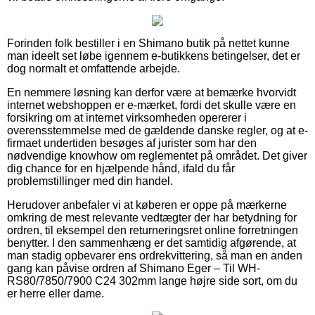
Forinden folk bestiller i en Shimano butik på nettet kunne
man ideelt set løbe igennem e-butikkens betingelser, det er
dog normalt et omfattende arbejde.
En nemmere løsning kan derfor være at bemærke hvorvidt
internet webshoppen er e-mærket, fordi det skulle være en
forsikring om at internet virksomheden opererer i
overensstemmelse med de gældende danske regler, og at e-
firmaet undertiden besøges af jurister som har den
nødvendige knowhow om reglementet på området. Det giver
dig chance for en hjælpende hånd, ifald du får
problemstillinger med din handel.
Herudover anbefaler vi at køberen er oppe på mærkerne
omkring de mest relevante vedtægter der har betydning for
ordren, til eksempel den returneringsret online forretningen
benytter. I den sammenhæng er det samtidig afgørende, at
man stadig opbevarer ens ordrekvittering, så man en anden
gang kan påvise ordren af Shimano Eger – Til WH-
RS80/7850/7900 C24 302mm lange højre side sort, om du
er herre eller dame.