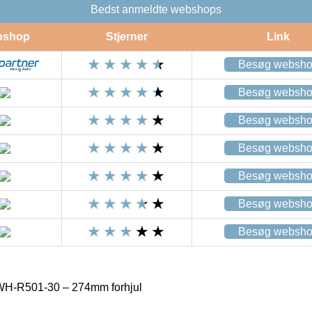
Bedst anmeldte webshops
bshop
Stjerner
Link
Besøg websh
Besøg websh
Besøg websh
Besøg websh
Besøg websh
Besøg websh
Besøg websh
H-R501-30 – 274mm forhjul