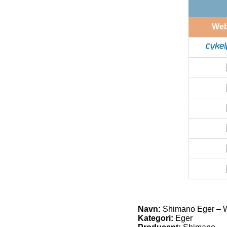
We
Navn:
Shimano Eger – W
Kategori:
Eger