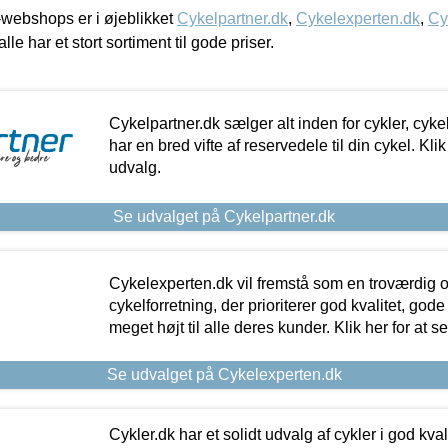
webshops er i øjeblikket
Cykelpartner.dk
,
Cykelexperten.dk
,
Cy
alle har et stort sortiment til gode priser.
Cykelpartner.dk sælger alt inden for cykler, cyke
har en bred vifte af reservedele til din cykel. Klik
udvalg.
Se udvalget på Cykelpartner.dk
Cykelexperten.dk vil fremstå som en troværdig o
cykelforretning, der prioriterer god kvalitet, god
meget højt til alle deres kunder. Klik her for at s
Se udvalget på Cykelexperten.dk
Cykler.dk har et solidt udvalg af cykler i god kvalit