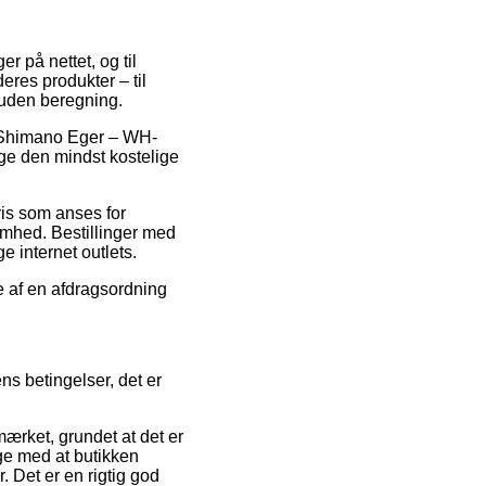
er på nettet, og til
eres produkter – til
 uden beregning.
 på Shimano Eger – WH-
ge den mindst kostelige
ris som anses for
omhed. Bestillinger med
e internet outlets.
te af en afdragsordning
ns betingelser, det er
ærket, grundet at det er
ige med at butikken
Det er en rigtig god