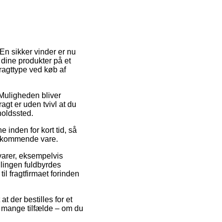
En sikker vinder er nu
e dine produkter på et
fragttype ved køb af
 Muligheden bliver
agt er uden tvivl at du
holdssted.
 inden for kort tid, så
vedkommende vare.
varer, eksempelvis
lingen fuldbyrdes
il fragtfirmaet forinden
at der bestilles for et
i mange tilfælde – om du