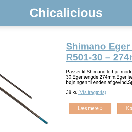
Chicalicious
Shimano Eger
R501-30 – 274
Passer til Shimano forhjul mo
30.Egerlængde 274mm.Eger læ
bøjningen til enden af gevind
38
kr.
(Vis fragtpris)
Læs mere »
Kø