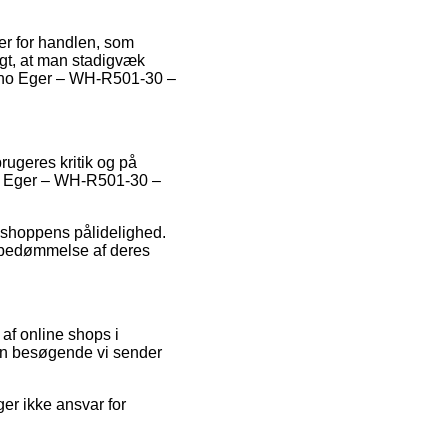
er for handlen, som
tigt, at man stadigvæk
mano Eger – WH-R501-30 –
rugeres kritik og på
ano Eger – WH-R501-30 –
e shoppens pålidelighed.
n bedømmelse af deres
af online shops i
den besøgende vi sender
ger ikke ansvar for