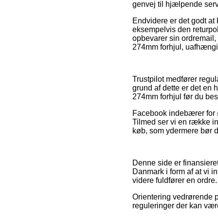
genvej til hjælpende ser
Endvidere er det godt at
eksempelvis den returpoli
opbevarer sin ordremail
274mm forhjul, uafhængi
Trustpilot medfører regu
grund af dette er det en
274mm forhjul før du besti
Facebook indebærer for øv
Tilmed ser vi en række i
køb, som ydermere bør drag
Denne side er finansiere
Danmark i form af at vi 
videre fuldfører en ordre.
Orientering vedrørende pr
reguleringer der kan vær