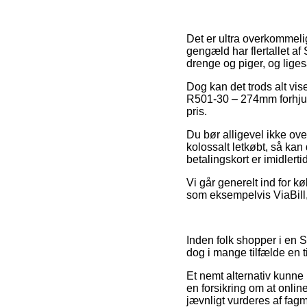
Det er ultra overkommeligt
gengæld har flertallet af
drenge og piger, og lige
Dog kan det trods alt vis
R501-30 – 274mm forhjul 
pris.
Du bør alligevel ikke ove
kolossalt letkøbt, så ka
betalingskort er imidlert
Vi går generelt ind for k
som eksempelvis ViaBill, 
Inden folk shopper i en 
dog i mange tilfælde en
Et nemt alternativ kunne
en forsikring om at onlin
jævnligt vurderes af fa