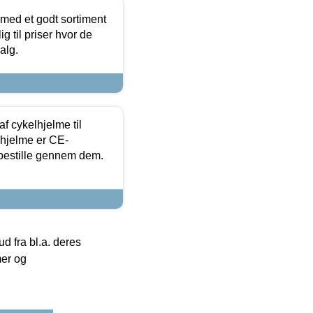
 med et godt sortiment
g til priser hvor de
alg.
f cykelhjelme til
lhjelme er CE-
 bestille gennem dem.
 fra bl.a. deres
mer og