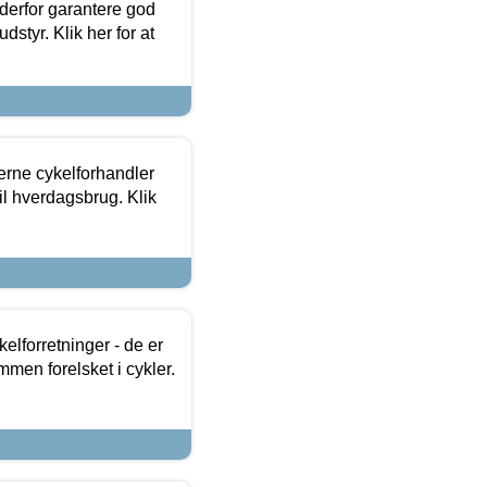
 derfor garantere god
dstyr. Klik her for at
erne cykelforhandler
til hverdagsbrug. Klik
lforretninger - de er
mmen forelsket i cykler.