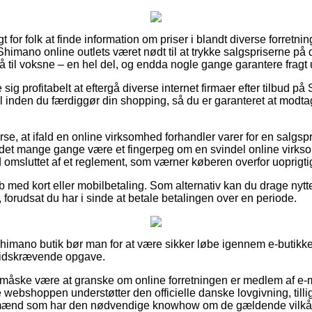
 for folk at finde information om priser i blandt diverse forretning
 Shimano online outlets været nødt til at trykke salgspriserne på d
så til voksne – en hel del, og endda nogle gange garantere fragt
e sig profitabelt at eftergå diverse internet firmaer efter tilbud
inden du færdiggør din shopping, så du er garanteret at modta
rse, at ifald en online virksomhed forhandler varer for en salgsp
n det mange gange være et fingerpeg om en svindel online virks
id omsluttet af et reglement, som værner køberen overfor uoprigtig
øb med kort eller mobilbetaling. Som alternativ kan du drage nyt
forudsat du har i sinde at betale betalingen over en periode.
Shimano butik bør man for at være sikker løbe igennem e-butikke
 tidskrævende opgave.
 måske være at granske om online forretningen er medlem af e-m
e webshoppen understøtter den officielle danske lovgivning, till
gmænd som har den nødvendige knowhow om de gældende vilkår. 