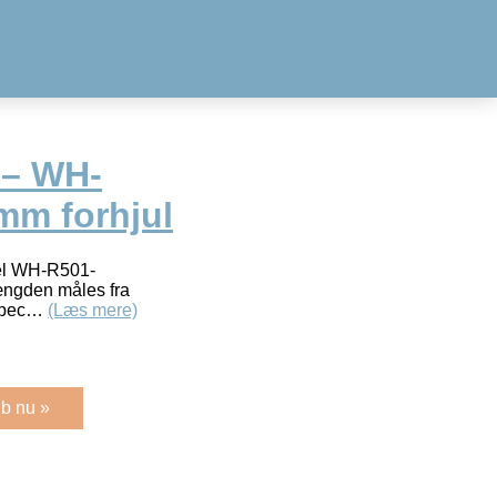
 – WH-
mm forhjul
del WH-R501-
ngden måles fra
.Spec…
(Læs mere)
b nu »