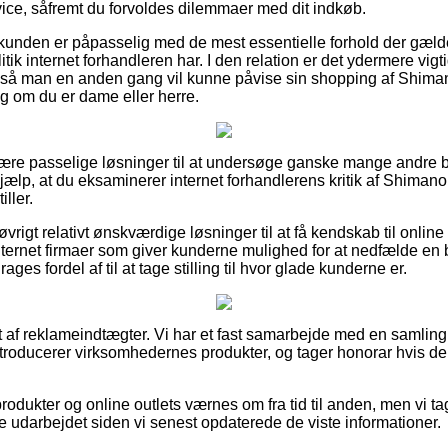
vice, såfremt du forvoldes dilemmaer med dit indkøb.
 kunden er påpasselig med de mest essentielle forhold der gæld
tik internet forhandleren har. I den relation er det ydermere vig
, så man en anden gang vil kunne påvise sin shopping af Shi
g om du er dame eller herre.
lære passelige løsninger til at undersøge ganske mange andre b
 hjælp, at du eksaminerer internet forhandlerens kritik af Shim
ller.
rigt relativt ønskværdige løsninger til at få kendskab til onlin
nternet firmaer som giver kunderne mulighed for at nedfælde e
es fordel af til at tage stilling til hvor glade kunderne er.
t af reklameindtægter. Vi har et fast samarbejde med en samling 
introducerer virksomhedernes produkter, og tager honorar hvis 
odukter og online outlets værnes om fra tid til anden, men vi ta
e udarbejdet siden vi senest opdaterede de viste informationer.