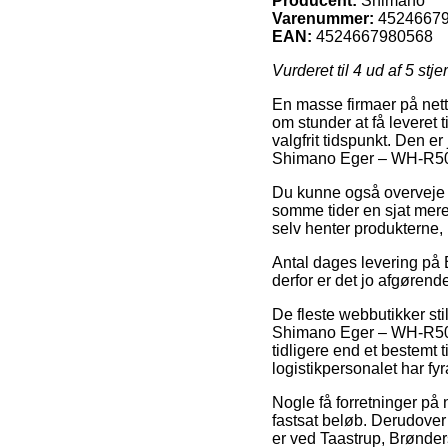
Producent:
Shimano
Varenummer:
4524667
EAN:
4524667980568
Vurderet til
4
ud af 5 stje
En masse firmaer på nette
om stunder at få leveret 
valgfrit tidspunkt. Den e
Shimano Eger – WH-R501
Du kunne også overveje at
somme tider en sjat mere 
selv henter produkterne, 
Antal dages levering på E
derfor er det jo afgøren
De fleste webbutikker st
Shimano Eger – WH-R501-3
tidligere end et bestemt t
logistikpersonalet har fyr
Nogle få forretninger på n
fastsat beløb. Derudover
er ved Taastrup, Brønders