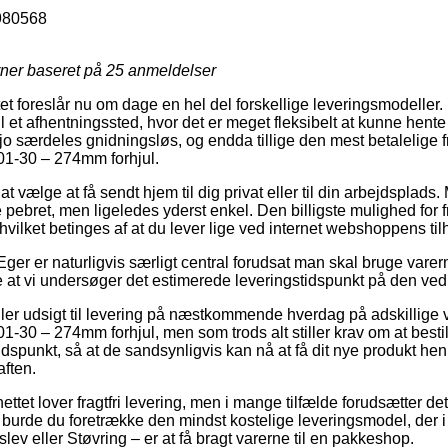
980568
rner baseret på
25
anmeldelser
t foreslår nu om dage en hel del forskellige leveringsmodeller. 
til et afhentningssted, hvor det er meget fleksibelt at kunne hent
r jo særdeles gnidningsløs, og endda tillige den mest betalelige 
-30 – 274mm forhjul.
 vælge at få sendt hjem til dig privat eller til din arbejdsplads.
pebret, men ligeledes yderst enkel. Den billigste mulighed for fr
hvilket betinges af at du lever lige ved internet webshoppens til
ger er naturligvis særligt central forudsat man skal bruge varerne
de at vi undersøger det estimerede leveringstidspunkt på den 
iller udsigt til levering på næstkommende hverdag på adskillige 
0 – 274mm forhjul, men som trods alt stiller krav om at bestil
idspunkt, så at de sandsynligvis kan nå at få dit nye produkt hen t
aften.
ettet lover fragtfri levering, men i mange tilfælde forudsætter det 
 burde du foretrække den mindst kostelige leveringsmodel, der 
lev eller Støvring – er at få bragt varerne til en pakkeshop.