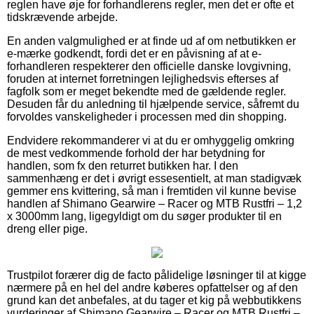
reglen have øje for forhandlerens regler, men det er ofte et
tidskrævende arbejde.
En anden valgmulighed er at finde ud af om netbutikken er
e-mærke godkendt, fordi det er en påvisning af at e-
forhandleren respekterer den officielle danske lovgivning,
foruden at internet forretningen lejlighedsvis efterses af
fagfolk som er meget bekendte med de gældende regler.
Desuden får du anledning til hjælpende service, såfremt du
forvoldes vanskeligheder i processen med din shopping.
Endvidere rekommanderer vi at du er omhyggelig omkring
de mest vedkommende forhold der har betydning for
handlen, som fx den returret butikken har. I den
sammenhæng er det i øvrigt essesentielt, at man stadigvæk
gemmer ens kvittering, så man i fremtiden vil kunne bevise
handlen af Shimano Gearwire – Racer og MTB Rustfri – 1,2
x 3000mm lang, ligegyldigt om du søger produkter til en
dreng eller pige.
Trustpilot forærer dig de facto pålidelige løsninger til at kigge
nærmere på en hel del andre køberes opfattelser og af den
grund kan det anbefales, at du tager et kig på webbutikkens
vurderinger af Shimano Gearwire – Racer og MTB Rustfri –