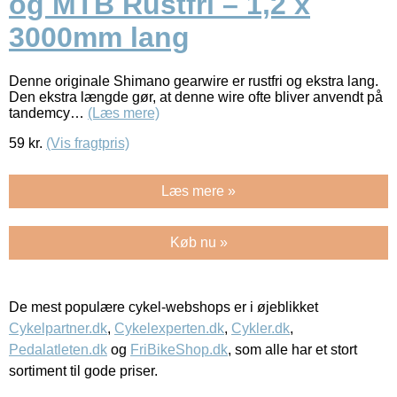
og MTB Rustfri – 1,2 x
3000mm lang
Denne originale Shimano gearwire er rustfri og ekstra lang.
Den ekstra længde gør, at denne wire ofte bliver anvendt på
tandemcy…
(Læs mere)
59
kr.
(Vis fragtpris)
Læs mere »
Køb nu »
De mest populære cykel-webshops er i øjeblikket
Cykelpartner.dk
,
Cykelexperten.dk
,
Cykler.dk
,
Pedalatleten.dk
og
FriBikeShop.dk
, som alle har et stort
sortiment til gode priser.