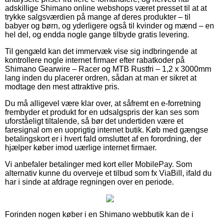
adskillige Shimano online webshops været presset til at at
trykke salgsværdien på mange af deres produkter – til
babyer og børn, og yderligere også til kvinder og mænd – en
hel del, og endda nogle gange tilbyde gratis levering.
Til gengæld kan det immervæk vise sig indbringende at
kontrollere nogle internet firmaer efter rabatkoder på
Shimano Gearwire – Racer og MTB Rustfri – 1,2 x 3000mm
lang inden du placerer ordren, sådan at man er sikret at
modtage den mest attraktive pris.
Du må alligevel være klar over, at såfremt en e-forretning
frembyder et produkt for en udsalgspris der kan ses som
uforståeligt tiltalende, så bør det undertiden være et
faresignal om en uoprigtig internet butik. Køb med gængse
betalingskort er i hvert fald omsluttet af en forordning, der
hjælper køber imod uærlige internet firmaer.
Vi anbefaler betalinger med kort eller MobilePay. Som
alternativ kunne du overveje et tilbud som fx ViaBill, ifald du
har i sinde at afdrage regningen over en periode.
Forinden nogen køber i en Shimano webbutik kan de i