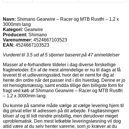
Navn:
Shimano Gearwire – Racer og MTB Rustfri – 1,2 x
3000mm lang
Kategori:
Gearwire
Producent:
Shimano
Varenummer:
4524667103523
EAN:
4524667103523
Vurderet til
3.5
ud af 5 stjerner baseret på
47
anmeldelser
Masser af e-forhandlere tildeler i dag diverse forskellige
fragtmetoder. En af de mest almindelige er nu til dags at få
leveret til et udleveringssted, hvor det er nemt for dig at
hente din ordre når det passer ind i din hverdag. Denne er jo
ret hensigtsmæssig, samt endda tillige den billigste form for
fragt ved køb af Shimano Gearwire – Racer og MTB Rustfri
– 1,2 x 3000mm lang.
Du kunne på samme måde vælge at vælge levering hjem til
dig privat eller til adressen på dit arbejde. Fragtløsningen
bliver af og til lidt mindre prisbillig, men derudover meget
uproblematisk. Den mest letkøbte leveringsløsning vil dog
altid være at du selv henter varerne, som jo kræver at du