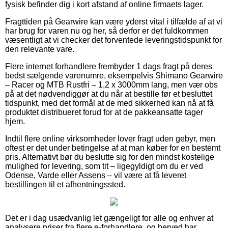
fysisk befinder dig i kort afstand af online firmaets lager.
Fragttiden på Gearwire kan være yderst vital i tilfælde af at vi
har brug for varen nu og her, så derfor er det fuldkommen
væsentligt at vi checker det forventede leveringstidspunkt for
den relevante vare.
Flere internet forhandlere frembyder 1 dags fragt på deres
bedst sælgende varenumre, eksempelvis Shimano Gearwire
– Racer og MTB Rustfri – 1,2 x 3000mm lang, men vær obs
på at det nødvendiggør at du når at bestille før et besluttet
tidspunkt, med det formål at de med sikkerhed kan nå at få
produktet distribueret forud for at de pakkeansatte tager
hjem.
Indtil flere online virksomheder lover fragt uden gebyr, men
oftest er det under betingelse af at man køber for en bestemt
pris. Alternativt bør du beslutte sig for den mindst kostelige
mulighed for levering, som tit – ligegyldigt om du er ved
Odense, Varde eller Assens – vil være at få leveret
bestillingen til et afhentningssted.
Det er i dag usædvanlig let gængeligt for alle og enhver at
analysere priser fra flere e-forhandlere, og herved har