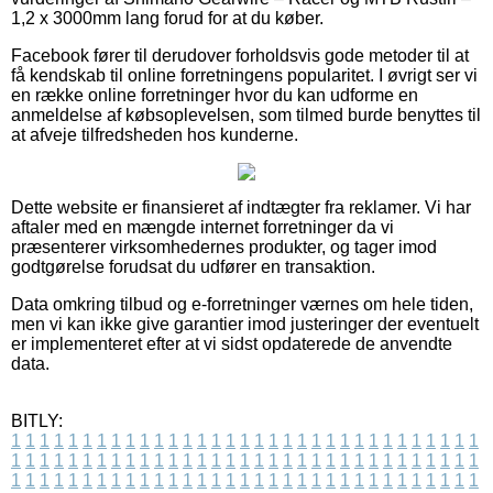
1,2 x 3000mm lang forud for at du køber.
Facebook fører til derudover forholdsvis gode metoder til at
få kendskab til online forretningens popularitet. I øvrigt ser vi
en række online forretninger hvor du kan udforme en
anmeldelse af købsoplevelsen, som tilmed burde benyttes til
at afveje tilfredsheden hos kunderne.
Dette website er finansieret af indtægter fra reklamer. Vi har
aftaler med en mængde internet forretninger da vi
præsenterer virksomhedernes produkter, og tager imod
godtgørelse forudsat du udfører en transaktion.
Data omkring tilbud og e-forretninger værnes om hele tiden,
men vi kan ikke give garantier imod justeringer der eventuelt
er implementeret efter at vi sidst opdaterede de anvendte
data.
BITLY:
1
1
1
1
1
1
1
1
1
1
1
1
1
1
1
1
1
1
1
1
1
1
1
1
1
1
1
1
1
1
1
1
1
1
1
1
1
1
1
1
1
1
1
1
1
1
1
1
1
1
1
1
1
1
1
1
1
1
1
1
1
1
1
1
1
1
1
1
1
1
1
1
1
1
1
1
1
1
1
1
1
1
1
1
1
1
1
1
1
1
1
1
1
1
1
1
1
1
1