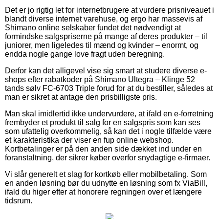
Det er jo rigtig let for internetbrugere at vurdere prisniveauet i
blandt diverse internet varehuse, og ergo har massevis af
Shimano online selskaber fundet det nødvendigt at
formindske salgspriserne på mange af deres produkter – til
juniorer, men ligeledes til mænd og kvinder – enormt, og
endda nogle gange love fragt uden beregning.
Derfor kan det alligevel vise sig smart at studere diverse e-
shops efter rabatkoder på Shimano Ultegra – Klinge 52
tands sølv FC-6703 Triple forud for at du bestiller, således at
man er sikret at antage den prisbilligste pris.
Man skal imidlertid ikke undervurdere, at ifald en e-forretning
frembyder et produkt til salg for en salgspris som kan ses
som ufattelig overkommelig, så kan det i nogle tilfælde være
et karakteristika der viser en fup online webshop.
Kortbetalinger er på den anden side dækket ind under en
foranstaltning, der sikrer køber overfor snydagtige e-firmaer.
Vi slår generelt et slag for kortkøb eller mobilbetaling. Som
en anden løsning bør du udnytte en løsning som fx ViaBill,
ifald du higer efter at honorere regningen over et længere
tidsrum.