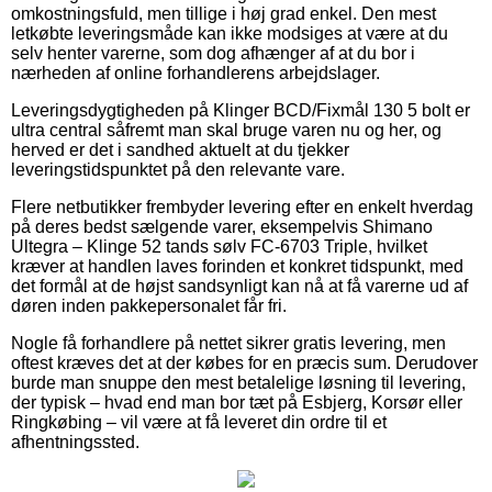
omkostningsfuld, men tillige i høj grad enkel. Den mest
letkøbte leveringsmåde kan ikke modsiges at være at du
selv henter varerne, som dog afhænger af at du bor i
nærheden af online forhandlerens arbejdslager.
Leveringsdygtigheden på Klinger BCD/Fixmål 130 5 bolt er
ultra central såfremt man skal bruge varen nu og her, og
herved er det i sandhed aktuelt at du tjekker
leveringstidspunktet på den relevante vare.
Flere netbutikker frembyder levering efter en enkelt hverdag
på deres bedst sælgende varer, eksempelvis Shimano
Ultegra – Klinge 52 tands sølv FC-6703 Triple, hvilket
kræver at handlen laves forinden et konkret tidspunkt, med
det formål at de højst sandsynligt kan nå at få varerne ud af
døren inden pakkepersonalet får fri.
Nogle få forhandlere på nettet sikrer gratis levering, men
oftest kræves det at der købes for en præcis sum. Derudover
burde man snuppe den mest betalelige løsning til levering,
der typisk – hvad end man bor tæt på Esbjerg, Korsør eller
Ringkøbing – vil være at få leveret din ordre til et
afhentningssted.