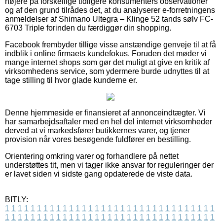
nøjere på forskellige tidligere konsumenters observationer
og af den grund tilrådes det, at du analyserer e-forretningens
anmeldelser af Shimano Ultegra – Klinge 52 tands sølv FC-
6703 Triple forinden du færdiggør din shopping.
Facebook frembyder tillige visse anstændige genveje til at få
indblik i online firmaets kundefokus. Foruden det møder vi
mange internet shops som gør det muligt at give en kritik af
virksomhedens service, som ydermere burde udnyttes til at
tage stilling til hvor glade kunderne er.
Denne hjemmeside er finansieret af annonceindtægter. Vi
har samarbejdsaftaler med en hel del internet virksomheder
derved at vi markedsfører butikkernes varer, og tjener
provision når vores besøgende fuldfører en bestilling.
Orientering omkring varer og forhandlere på nettet
understøttes tit, men vi tager ikke ansvar for reguleringer der
er lavet siden vi sidste gang opdaterede de viste data.
BITLY:
1
1
1
1
1
1
1
1
1
1
1
1
1
1
1
1
1
1
1
1
1
1
1
1
1
1
1
1
1
1
1
1
1
1
1
1
1
1
1
1
1
1
1
1
1
1
1
1
1
1
1
1
1
1
1
1
1
1
1
1
1
1
1
1
1
1