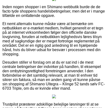
Inden nogen shopper i en Shimano webbutik burde de de
facto tyde shoppens handelsbetingelser, men det er i mange
tilfælde en omfattende opgave.
Et nemt alternativ kunne måske være at bemærke om
netbutikken er e-mærket medlem, hvilket generelt er et tegn
på at internet virksomheden følger den officielle danske
lovgivning, foruden at netbutikken lejlighedsvis føres tilsyn
med af sagkyndige der er meget fortrolige reglementet på
området. Det er en rigtig god anledning til en hjælpende
hånd, hvis du bliver udsat for besvær i processen med din
shopping.
Desuden stiller vi forslag om at du er sat ind i de mest
centrale betingelser der indvirker på handlen, til eksempel
den ombytningsrettighed forretningen anvender. I den
forbindelse er det samtidig relevant, at man til enhver tid
sikrer sin faktura, så man en anden gang vil kunne påvise
sin shopping af Shimano Ultegra – Klinge 52 tands sølv FC-
6703 Triple, om du er kvinde eller mand.
Trustpilot præsterer adskillige belejlige løsninger til at se