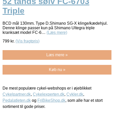
52 tands sølv FC-6703
Triple
BCD mål 130mm. Type D.Shimano SG-X klinge/kædehjul.
Denne klinge passer kun på Shimano Ultegra triple
kranksæt model FC-6…
(Læs mere)
799
kr.
(Vis fragtpris)
Læs mere »
Køb nu »
De mest populære cykel-webshops er i øjeblikket
Cykelpartner.dk
,
Cykelexperten.dk
,
Cykler.dk
,
Pedalatleten.dk
og
FriBikeShop.dk
, som alle har et stort
sortiment til gode priser.