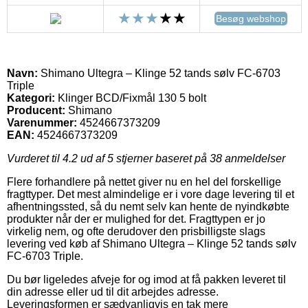
Besøg webshop
Navn:
Shimano Ultegra – Klinge 52 tands sølv FC-6703
Triple
Kategori:
Klinger BCD/Fixmål 130 5 bolt
Producent:
Shimano
Varenummer:
4524667373209
EAN:
4524667373209
Vurderet til
4.2
ud af 5 stjerner baseret på
38
anmeldelser
Flere forhandlere på nettet giver nu en hel del forskellige
fragttyper. Det mest almindelige er i vore dage levering til et
afhentningssted, så du nemt selv kan hente de nyindkøbte
produkter når der er mulighed for det. Fragttypen er jo
virkelig nem, og ofte derudover den prisbilligste slags
levering ved køb af Shimano Ultegra – Klinge 52 tands sølv
FC-6703 Triple.
Du bør ligeledes afveje for og imod at få pakken leveret til
din adresse eller ud til dit arbejdes adresse.
Leveringsformen er sædvanligvis en tak mere