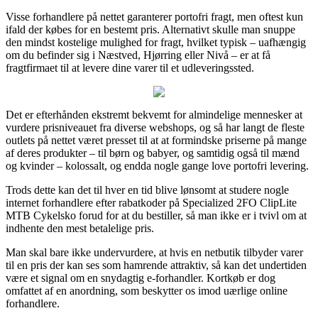
Visse forhandlere på nettet garanterer portofri fragt, men oftest kun
ifald der købes for en bestemt pris. Alternativt skulle man snuppe
den mindst kostelige mulighed for fragt, hvilket typisk – uafhængig
om du befinder sig i Næstved, Hjørring eller Nivå – er at få
fragtfirmaet til at levere dine varer til et udleveringssted.
Det er efterhånden ekstremt bekvemt for almindelige mennesker at
vurdere prisniveauet fra diverse webshops, og så har langt de fleste
outlets på nettet været presset til at at formindske priserne på mange
af deres produkter – til børn og babyer, og samtidig også til mænd
og kvinder – kolossalt, og endda nogle gange love portofri levering.
Trods dette kan det til hver en tid blive lønsomt at studere nogle
internet forhandlere efter rabatkoder på Specialized 2FO ClipLite
MTB Cykelsko forud for at du bestiller, så man ikke er i tvivl om at
indhente den mest betalelige pris.
Man skal bare ikke undervurdere, at hvis en netbutik tilbyder varer
til en pris der kan ses som hamrende attraktiv, så kan det undertiden
være et signal om en snydagtig e-forhandler. Kortkøb er dog
omfattet af en anordning, som beskytter os imod uærlige online
forhandlere.