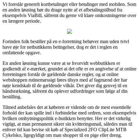
Vi foreslår generelt kortbetalinger eller betalinger med mobilen. Som
en anden løsning bør du drage nytte af et afbetalingstilbud fra
eksempelvis ViaBill, såfremt du gerne vil klare omkostningerne over
en længere periode.
Forinden folk bestiller på en e-forretning behøver man uden tvivl
have øje for netbutikkens betingelser, dog er det i reglen en
omfattende opgave.
En anden løsning kunne være at se hvorvidt webbutikken er
godkendt af e-mærket, grundet at det ofte er en angivelse af at online
forretningen forstår de gældende danske regler, og at online
webshoppen rutinemæssigt føres tilsyn med af fagmænd der har
nøje kendskab til de gældende vilkår. Det giver dig genvej til en
håndsrækning, såfremt du oplever udfordringer som følge af din
bestilling.
Tilmed anbefales det at køberen er vidende om de mest essentielle
forhold der kan spille ind i forbindelse med ordren, som eksempelvis
hvilken ombytningspolitik e-butikken benytter. Her er det virkelig
vigtigt, at man permanent sikrer sin kvitteringsmail, således man til
enhver tid kan bevise sit køb af Specialized 2FO ClipLite MTB
Cykelsko, ligegyldigt om man shopper til en pige eller dreng.