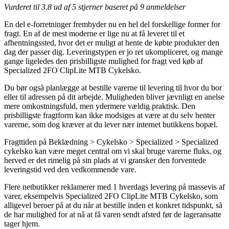
Vurderet til
3.8
ud af 5 stjerner baseret på
9
anmeldelser
En del e-forretninger frembyder nu en hel del forskellige former for
fragt. En af de mest moderne er lige nu at få leveret til et
afhentningssted, hvor det er muligt at hente de købte produkter den
dag der passer dig. Leveringstypen er jo ret ukompliceret, og mange
gange ligeledes den prisbilligste mulighed for fragt ved køb af
Specialized 2FO ClipLite MTB Cykelsko.
Du bør også planlægge at bestille varerne til levering til hvor du bor
eller til adressen på dit arbejde. Muligheden bliver jævnligt en anelse
mere omkostningsfuld, men ydermere vældig praktisk. Den
prisbilligste fragtform kan ikke modsiges at være at du selv henter
varerne, som dog kræver at du lever nær internet butikkens bopæl.
Fragttiden på Beklædning > Cykelsko > Specialized > Specialized
cykelsko kan være meget central om vi skal bruge varerne fluks, og
herved er det rimelig på sin plads at vi gransker den forventede
leveringstid ved den vedkommende vare.
Flere netbutikker reklamerer med 1 hverdags levering på massevis af
varer, eksempelvis Specialized 2FO ClipLite MTB Cykelsko, som
alligevel beroer på at du når at bestille inden et konkret tidspunkt, så
de har mulighed for at nå at få varen sendt afsted før de lageransatte
tager hjem.