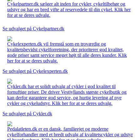
Cykelpartner.dk sælger alt inden for cykler, cykeltilbehør og
udstyr og har en bred vifte af reservedele til din cykel. Klik her
for at se deres udvalg.
Se udvalget på Cykelpartner.dk
Cykelexperten.dk vil fremstå som en troværdig og
kvalitetsbevidst cykelforretning, der prioriterer god kvalitet,
gode priser samt service meget højt til alle deres kunder. Klik
her for at se deres udvalg.
Se udvalget på Cykelexperten.dk
Cykler.dk har et solidt udvalg af cykler i god kvalitet til
fornuftige priser. De driver Vestjyllands største cykelbutik og
kan derfor garantere god service, og hurtig levering af nye
cykler og cykeludstyr. Klik her for at se deres udvalg.
Se udvalget på Cykler.dk
Pedalatleten.dk er en dansk, familieejet og moderne
cykelforhandler med et bredt udvalg af kvalitetscykler og udstyr