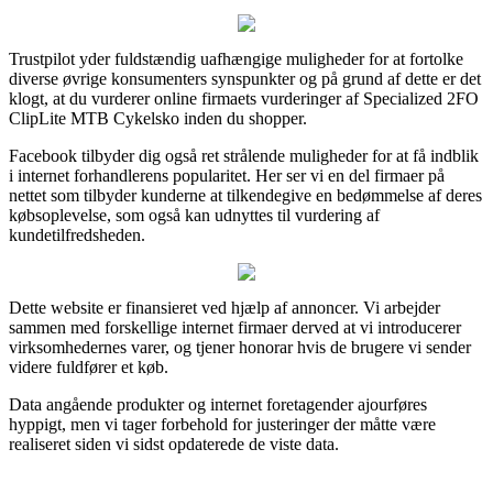
Trustpilot yder fuldstændig uafhængige muligheder for at fortolke
diverse øvrige konsumenters synspunkter og på grund af dette er det
klogt, at du vurderer online firmaets vurderinger af Specialized 2FO
ClipLite MTB Cykelsko inden du shopper.
Facebook tilbyder dig også ret strålende muligheder for at få indblik
i internet forhandlerens popularitet. Her ser vi en del firmaer på
nettet som tilbyder kunderne at tilkendegive en bedømmelse af deres
købsoplevelse, som også kan udnyttes til vurdering af
kundetilfredsheden.
Dette website er finansieret ved hjælp af annoncer. Vi arbejder
sammen med forskellige internet firmaer derved at vi introducerer
virksomhedernes varer, og tjener honorar hvis de brugere vi sender
videre fuldfører et køb.
Data angående produkter og internet foretagender ajourføres
hyppigt, men vi tager forbehold for justeringer der måtte være
realiseret siden vi sidst opdaterede de viste data.