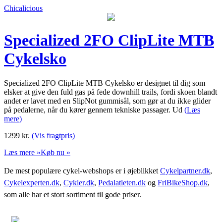
Chicalicious
Specialized 2FO ClipLite MTB
Cykelsko
Specialized 2FO ClipLite MTB Cykelsko er designet til dig som
elsker at give den fuld gas på fede downhill trails, fordi skoen blandt
andet er lavet med en SlipNot gummisål, som gør at du ikke glider
på pedalerne, når du kører gennem tekniske passager. Ud
(Læs
mere)
1299
kr.
(Vis fragtpris)
Læs mere »
Køb nu »
De mest populære cykel-webshops er i øjeblikket
Cykelpartner.dk
,
Cykelexperten.dk
,
Cykler.dk
,
Pedalatleten.dk
og
FriBikeShop.dk
,
som alle har et stort sortiment til gode priser.