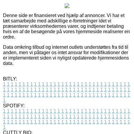
Denne side er finansieret ved hjælp af annoncer. Vi har et
tæt samarbejde med adskillige e-forretninger idet vi
præsenterer virksomhedernes varer, og indtjener betaling
hvis en af de besøgende på vores hjemmeside realiserer en
ordre.
Data omkring tilbud og internet outlets understøttes fra tid til
anden, men vi påtager os intet ansvar for modifikationer der
er implementeret siden vi nyligst opdaterede hjemmesidens
data.
BITLY:
1
1
1
1
1
1
1
1
1
1
1
1
1
1
1
1
1
1
1
1
1
1
1
1
1
1
1
1
1
1
1
1
1
1
1
1
1
1
1
1
1
1
1
1
1
1
1
1
1
1
1
1
1
1
1
1
1
1
1
1
1
1
1
1
1
1
1
1
1
1
1
1
1
1
1
1
1
1
1
1
1
1
1
1
1
1
1
1
1
1
1
1
1
1
1
1
1
1
1
1
SPOTIFY:
1
1
1
1
1
1
1
1
1
1
1
1
1
1
1
1
1
1
1
1
1
1
1
1
1
1
1
1
1
1
1
1
1
1
1
1
1
1
1
1
1
1
1
1
1
1
1
1
1
1
1
1
1
1
1
1
1
1
1
1
1
1
1
1
1
1
1
1
1
1
1
1
1
1
1
1
1
1
1
1
1
1
1
1
1
1
1
1
1
1
1
1
1
1
1
1
1
1
1
1
CUTTLY BIO: