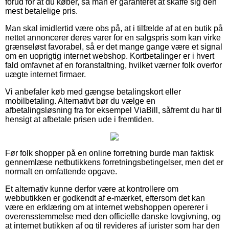
forud for at du køber, så man er garanteret at skaffe sig den
mest betalelige pris.
Man skal imidlertid være obs på, at i tilfælde af at en butik på
nettet annoncerer deres varer for en salgspris som kan virke
grænseløst favorabel, så er det mange gange være et signal
om en uoprigtig internet webshop. Kortbetalinger er i hvert
fald omfavnet af en foranstaltning, hvilket værner folk overfor
uægte internet firmaer.
Vi anbefaler køb med gængse betalingskort eller
mobilbetaling. Alternativt bør du vælge en
afbetalingsløsning fra for eksempel ViaBill, såfremt du har til
hensigt at afbetale prisen ude i fremtiden.
Før folk shopper på en online forretning burde man faktisk
gennemlæse netbutikkens forretningsbetingelser, men det er
normalt en omfattende opgave.
Et alternativ kunne derfor være at kontrollere om
webbutikken er godkendt af e-mærket, eftersom det kan
være en erklæring om at internet webshoppen opererer i
overensstemmelse med den officielle danske lovgivning, og
at internet butikken af og til revideres af jurister som har den