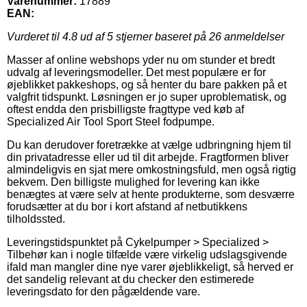
Varenummer:
17889
EAN:
Vurderet til
4.8
ud af 5 stjerner baseret på
26
anmeldelser
Masser af online webshops yder nu om stunder et bredt
udvalg af leveringsmodeller. Det mest populære er for
øjeblikket pakkeshops, og så henter du bare pakken på et
valgfrit tidspunkt. Løsningen er jo super uproblematisk, og
oftest endda den prisbilligste fragttype ved køb af
Specialized Air Tool Sport Steel fodpumpe.
Du kan derudover foretrække at vælge udbringning hjem til
din privatadresse eller ud til dit arbejde. Fragtformen bliver
almindeligvis en sjat mere omkostningsfuld, men også rigtig
bekvem. Den billigste mulighed for levering kan ikke
benægtes at være selv at hente produkterne, som desværre
forudsætter at du bor i kort afstand af netbutikkens
tilholdssted.
Leveringstidspunktet på Cykelpumper > Specialized >
Tilbehør kan i nogle tilfælde være virkelig udslagsgivende
ifald man mangler dine nye varer øjeblikkeligt, så herved er
det sandelig relevant at du checker den estimerede
leveringsdato for den pågældende vare.