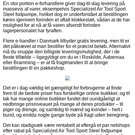
En stor portion e-forhandlere giver dag-til-dag levering på
massevis af varer, eksempelvis Specialized Air Tool Sport
Steel fodpumpe, hvilket dog er underforstået at bestillingen
køres igennem forinden et aftalt klokkeslæt, sådan at de har
mulighed for at nå at få varen afsendt forinden
lagerpersonalet har fyraften.
Flere e-handler i Danmark tilbyder gratis levering, men tit er
det påkrævet at man bestiller for et præcist beløb. Alternativt
må du snuppe den billigste leveringsmulighed, der i de
fleste tilfælde – ligegyldigt om du er i Roskilde, Aabenraa
eller Bramming – er at få fragtmanden til at bringe
bestillingen til en pakkeshop.
Det er i dag vældig let gængeligt for forbrugerne at finde
frem til de bedste priser hos forskellige online butikker, og til
tak har mange online butikker fundet det uundgåeligt at
nedbringe prisniveauet på mange af deres produkter – til
piger og drenge, og samtidig til mænd og kvinder – helt i
bund, og endda nogle gange byde på fragt uden beregning.
Det kan stadigvæk være rentabelt at eftergå et par netshops
efter rabat på Specialized Air Tool Sport Steel fodpumpe