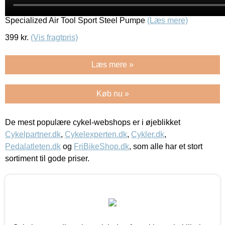
Specialized Air Tool Sport Steel Pumpe
(Læs mere)
399
kr.
(Vis fragtpris)
Læs mere »
Køb nu »
De mest populære cykel-webshops er i øjeblikket
Cykelpartner.dk
,
Cykelexperten.dk
,
Cykler.dk
,
Pedalatleten.dk
og
FriBikeShop.dk
, som alle har et stort
sortiment til gode priser.