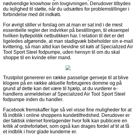
nødvendige knowhow om lovgivningen. Derudover tilbydes
du lejlighed til støtte, når du udsættes for problemstillinger i
forbindelse med dit indkøb.
For øvrigt stiller vi forslag om at man er sat ind i de mest
essentielle regler der indvirker på bestillingen, til eksempel
hvilken byttepolitik netbutikken har. I relation til det er det
ligeledes afgørende, at man stadigvæk bibeholder sin e-mail
kvittering, så man altid kan bevidne sit køb af Specialized Air
Tool Sport Steel fodpumpe, uden hensyn til om du skal
shoppe til en kvinde eller mand.
Trustpilot genererer en række passelige genveje til at blive
klogere på en række aktuelle forbrugeres domme og på
grund af dette kan det være til hjælp, at du vurderer e-
handlens anmeldelser af Specialized Air Tool Sport Steel
fodpumpe inden du handler.
Facebook fremskaffer lige så vel visse fine muligheder for at
få indblik i online shoppens kundetilfredshed. Derudover er
der faktisk internet foretagender hvor folk kan publicere en
kritik af ordreforløbet, som også kan drages fordel af til at få
et indblik i hvor glade kunderne er.