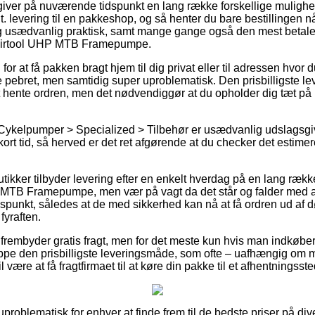
 giver på nuværende tidspunkt en lang række forskellige mulighed
t. levering til en pakkeshop, og så henter du bare bestillingen n
g usædvanlig praktisk, samt mange gange også den mest betaleli
 Airtool UHP MTB Framepumpe.
g for at få pakken bragt hjem til dig privat eller til adressen hvor
pebret, men samtidig super uproblematisk. Den prisbilligste le
 hente ordren, men det nødvendiggør at du opholder dig tæt på 
 Cykelpumper > Specialized > Tilbehør er usædvanlig udslagsg
ort tid, så herved er det ret afgørende at du checker det estime
utikker tilbyder levering efter en enkelt hverdag på en lang ræk
 MTB Framepumpe, men vær på vagt da det står og falder med at
tidspunkt, således at de med sikkerhed kan nå at få ordren ud af d
fyraften.
frembyder gratis fragt, men for det meste kun hvis man indkøber f
e den prisbilligste leveringsmåde, som ofte – uafhængig om ma
l være at få fragtfirmaet til at køre din pakke til et afhentningsste
problematisk for enhver at finde frem til de bedste priser på dive