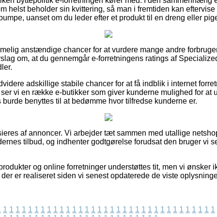
ilken byttepolitik e-forretningen kører med. I den sammenhæng e
 helst beholder sin kvittering, så man i fremtiden kan eftervis
pe, uanset om du leder efter et produkt til en dreng eller pig
emmelig anstændige chancer for at vurdere mange andre forbrug
 forslag om, at du gennemgår e-forretningens ratings af Speciali
ler.
idere adskillige stabile chancer for at få indblik i internet forr
t ser vi en række e-butikker som giver kunderne mulighed for at u
 burde benyttes til at bedømme hvor tilfredse kunderne er.
eres af annoncer. Vi arbejder tæt sammen med utallige netshops 
rnes tilbud, og indhenter godtgørelse forudsat den bruger vi se
odukter og online forretninger understøttes tit, men vi ønsker ikk
r der er realiseret siden vi senest opdaterede de viste oplysninge
1
1
1
1
1
1
1
1
1
1
1
1
1
1
1
1
1
1
1
1
1
1
1
1
1
1
1
1
1
1
1
1
1
1
1