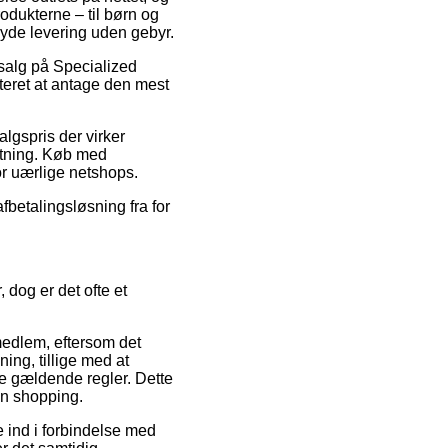
rodukterne – til børn og
yde levering uden gebyr.
udsalg på Specialized
eret at antage den mest
algspris der virker
retning. Køb med
or uærlige netshops.
fbetalingsløsning fra for
dog er det ofte et
medlem, eftersom det
ning, tillige med at
de gældende regler. Dette
in shopping.
e ind i forbindelse med