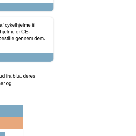
f cykelhjelme til
lhjelme er CE-
 bestille gennem dem.
 fra bl.a. deres
mer og