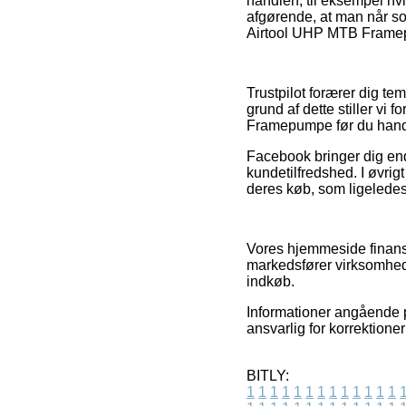
handlen, til eksempel hv
afgørende, at man når som
Airtool UHP MTB Framepum
Trustpilot forærer dig t
grund af dette stiller vi
Framepumpe før du hand
Facebook bringer dig endv
kundetilfredshed. I øvrig
deres køb, som ligeledes
Vores hjemmeside finansi
markedsfører virksomhede
indkøb.
Informationer angående pr
ansvarlig for korrektione
BITLY:
1
1
1
1
1
1
1
1
1
1
1
1
1