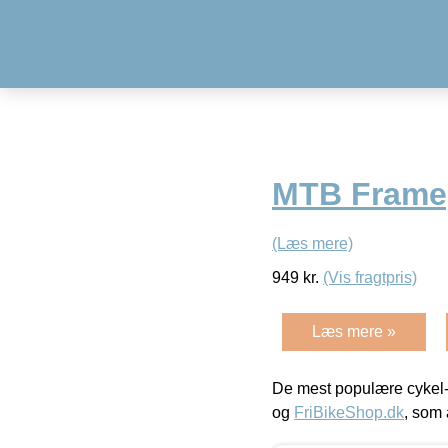
MTB Fram
(Læs mere)
949
kr.
(Vis fragtpris)
Læs mere »
De mest populære cykel-
og
FriBikeShop.dk
, som 