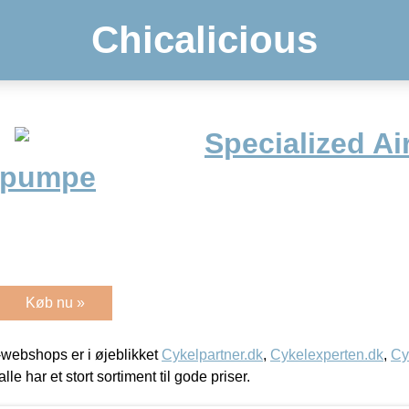
Chicalicious
Specialized Ai
epumpe
Køb nu »
webshops er i øjeblikket
Cykelpartner.dk
,
Cykelexperten.dk
,
Cy
alle har et stort sortiment til gode priser.