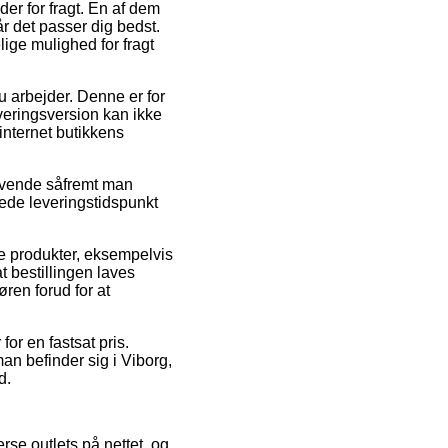
er for fragt. En af dem
år det passer dig bedst.
ge mulighed for fragt
 du arbejder. Denne er for
veringsversion kan ikke
internet butikkens
ivende såfremt man
rede leveringstidspunkt
ke produkter, eksempelvis
 bestillingen laves
øren forud for at
or en fastsat pris.
n befinder sig i Viborg,
d.
rse outlets på nettet, og