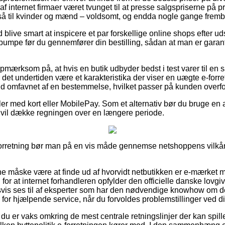
f internet firmaer været tvunget til at presse salgspriserne på p
så til kvinder og mænd – voldsomt, og endda nogle gange fremb
id blive smart at inspicere et par forskellige online shops efter 
mpe før du gennemfører din bestilling, sådan at man er garant
pmærksom på, at hvis en butik udbyder bedst i test varer til en s
 det undertiden være et karakteristika der viser en uægte e-for
 fald omfavnet af en bestemmelse, hvilket passer på kunden overf
ler med kort eller MobilePay. Som et alternativ bør du bruge en a
 vil dække regningen over en længere periode.
orretning bør man på en vis måde gennemse netshoppens vilkår, 
unne måske være at finde ud af hvorvidt netbutikken er e-mærket 
for at internet forhandleren opfylder den officielle danske lovgiv
edsvis ses til af eksperter som har den nødvendige knowhow om 
for hjælpende service, når du forvoldes problemstillinger ved d
du er vaks omkring de mest centrale retningslinjer der kan spill