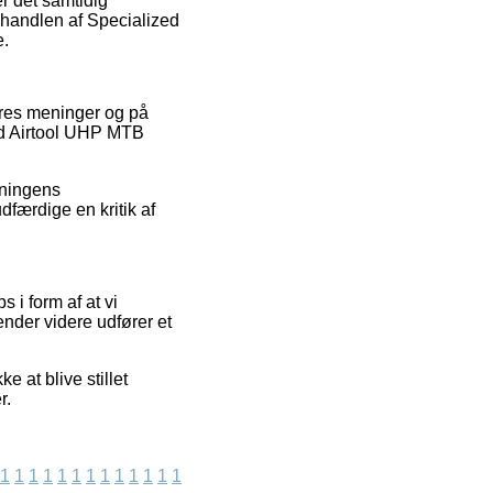
r det samtidig
e handlen af Specialized
e.
eres meninger og på
zed Airtool UHP MTB
etningens
dfærdige en kritik af
i form af at vi
nder videre udfører et
e at blive stillet
r.
1
1
1
1
1
1
1
1
1
1
1
1
1