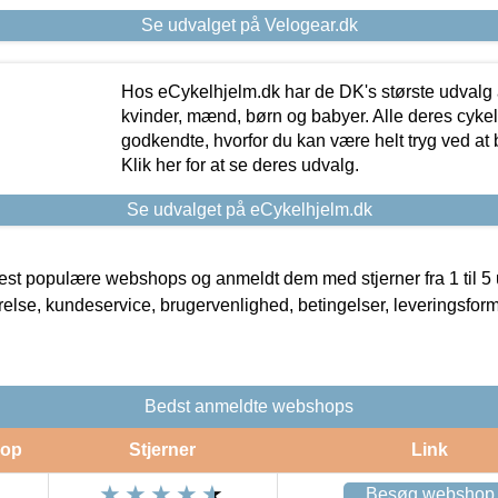
Se udvalget på Velogear.dk
Hos eCykelhjelm.dk har de DK's største udvalg a
kvinder, mænd, børn og babyer. Alle deres cyke
godkendte, hvorfor du kan være helt tryg ved at
Klik her for at se deres udvalg.
Se udvalget på eCykelhjelm.dk
t populære webshops og anmeldt dem med stjerner fra 1 til 5 ud
rrelse, kundeservice, brugervenlighed, betingelser, leveringsfor
Bedst anmeldte webshops
op
Stjerner
Link
Besøg webshop