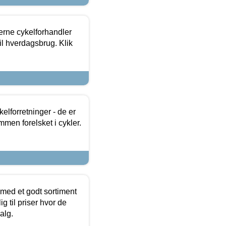
erne cykelforhandler
til hverdagsbrug. Klik
lforretninger - de er
mmen forelsket i cykler.
 med et godt sortiment
g til priser hvor de
alg.