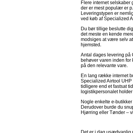
Flere internet selskaber
der er mest populær er p.
Leveringstypen er nemli
ved køb af Specialized
Du bør tillige beslutte di
det meste en kende mere 
modsiges at være selv at
hjemsted.
Antal dages levering på
behøver varen inden for k
på den relevante vare.
En lang række internet b
Specialized Airtool UHP
tidligere end et fastsat 
logistikpersonalet holder 
Nogle enkelte e-butikker 
Derudover burde du snupp
Hjørring eller Tønder – vi
Det er i dag usædvanlig u