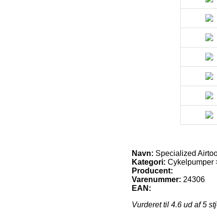
Navn:
Specialized Air
Kategori:
Cykelpumper >
Producent:
Varenummer:
24306
EAN:
Vurderet til
4.6
ud af 5 st