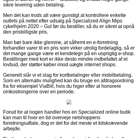
sikre levering uden betaling.
Men det kan trods alt være gunstigt at kontrollere enkelte
outlets på nettet efter udsalg på Specialized Align Mips
cykelhjelm 2020 – Gul før du bestiller, så du er sikret at opnå
den prisbilligste pris.
Man bør bare ikke glemme, at såfremt en e-forretning
forhandler varer til en pris som virker utrolig fordelagtig, så er
det mange gange være et kendetegn på en uoprigtig e-shop.
Bestillinger med kort er ikke desto mindre indbefattet af et
lovbud, der støtter køber imod uægte internet shops.
Generelt slår vi et slag for kortbetalinger eller mobilbetaling.
Som en alternativ mulighed kan du bruge en afdragsordning
fra for eksempel ViaBill, hvis du higer efter at honorere
omkostningerne over en periode.
Forud for at nogen handler hos en Specialized online butik
kan man til hver en tid overveje netshoppens
forretningsaftale, dog er det for det meste et tidskrævende
arbejde.