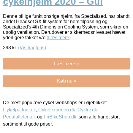
cykelhjelm 2020 – Gul
Denne billige funktionsrige hjelm, fra Specialized, har blandt
andet Headset SX fit system for nem tilpasning og
Specialized's 4th Dimension Cooling System, som sikrer en
utrolig ventilation. Derudover er sikkerhedsniveauet hævet
yderligere takket væ
(Læs mere)
398
kr.
(Vis fragtpris)
Læs mere »
Køb nu »
De mest populære cykel-webshops er i øjeblikket
Cykelpartner.dk
,
Cykelexperten.dk
,
Cykler.dk
,
Pedalatleten.dk
og
FriBikeShop.dk
, som alle har et stort
sortiment til gode priser.