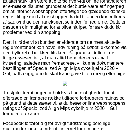
Et alternativ kan være at efterse hvorvidt online forhandleren
er e-mærke tilsluttet, grundet at det burde være et fingerpeg
om at internet webshoppen efterfølger de gældende danske
regler, tillige med at netshoppen fra tid til anden kontrolleres
af sagkyndige der har ekspertise inden for reglerne. Dette er
desuden din mulighed for at blive hjulpet, for så vidt du får
problemer ved din shopping.
Dertil tilråder vi at kunden er vidende om de mest aktuelle
reglementer der kan have indvirkning på købet, eksempelvis
den bytteret e-butikken tilsikrer. På grund af dette er det
tillige essesentielt, at man altid beholder ens e-mail
kvittering, således man fremadrettet vil kunne dokumentere
bestillingen af Specialized Align Mips cykelhjelm 2020 –
Gul, uafhængig om du skal købe gave til en dreng eller pige.
Trustpilot frembringer forholdsvis fine muligheder for at
eftersøge en længere række tidligere forbrugeres ratings og
på grund af dette støtter vi, at du beser online webshoppens
ratings af Specialized Align Mips cykelhjelm 2020 – Gul
forinden du køber.
Facebook forærer dig for øvrigt fuldstændig belejlige
muligheder for at få indsigt i internet forretningens