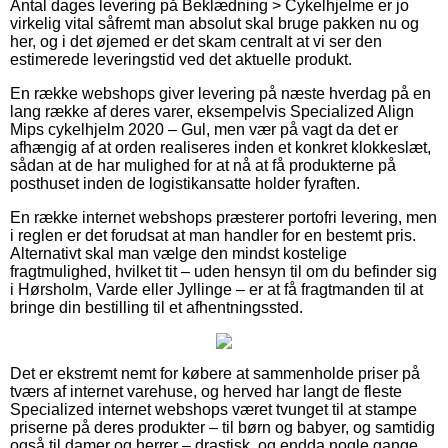
Antal dages levering på Beklædning > Cykelhjelme er jo
virkelig vital såfremt man absolut skal bruge pakken nu og
her, og i det øjemed er det skam centralt at vi ser den
estimerede leveringstid ved det aktuelle produkt.
En række webshops giver levering på næste hverdag på en
lang række af deres varer, eksempelvis Specialized Align
Mips cykelhjelm 2020 – Gul, men vær på vagt da det er
afhængig af at orden realiseres inden et konkret klokkeslæt,
sådan at de har mulighed for at nå at få produkterne på
posthuset inden de logistikansatte holder fyraften.
En række internet webshops præsterer portofri levering, men
i reglen er det forudsat at man handler for en bestemt pris.
Alternativt skal man vælge den mindst kostelige
fragtmulighed, hvilket tit – uden hensyn til om du befinder sig
i Hørsholm, Varde eller Jyllinge – er at få fragtmanden til at
bringe din bestilling til et afhentningssted.
Det er ekstremt nemt for købere at sammenholde priser på
tværs af internet varehuse, og herved har langt de fleste
Specialized internet webshops været tvunget til at stampe
priserne på deres produkter – til børn og babyer, og samtidig
også til damer og herrer – drastisk, og endda nogle gange