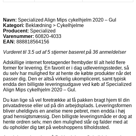
Navn:
Specialized Align Mips cykelhjelm 2020 – Gul
Kategori:
Beklædning > Cykelhjelme
Producent:
Specialized
Varenummer:
60820-4033
EAN:
888818564156
Vurderet til
3.5
ud af 5 stjerner baseret på
36
anmeldelser
Adskillige internet foretagender frembyder til alt held flere
former for levering. En favorit er i dag udleveringssteder, så
du selv har mulighed for at hente de købte produkter når det
passer dig. Den er altså virkelig ukompliceret, samt typisk
endda den billigste leveringsudgave ved køb af Specialized
Align Mips cykelhjelm 2020 – Gul.
Du kan lige så vel foretrække at få pakken bragt hjem til din
privatadresse eller ud på din arbejdsplads. Leveringsformen
bliver uheldigvis en anelse mere pebret, men endda i høj
grad hensigtsmæssig. Den billigste leveringsmåde er dog at
hente ordren selv, men den mulighed står og falder med at
du opholder dig tæt på webshoppens tilholdssted.