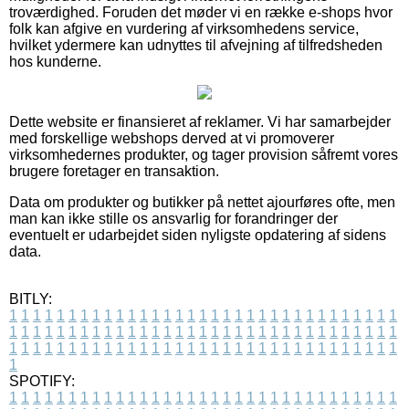
troværdighed. Foruden det møder vi en række e-shops hvor
folk kan afgive en vurdering af virksomhedens service,
hvilket ydermere kan udnyttes til afvejning af tilfredsheden
hos kunderne.
Dette website er finansieret af reklamer. Vi har samarbejder
med forskellige webshops derved at vi promoverer
virksomhedernes produkter, og tager provision såfremt vores
brugere foretager en transaktion.
Data om produkter og butikker på nettet ajourføres ofte, men
man kan ikke stille os ansvarlig for forandringer der
eventuelt er udarbejdet siden nyligste opdatering af sidens
data.
BITLY:
1
1
1
1
1
1
1
1
1
1
1
1
1
1
1
1
1
1
1
1
1
1
1
1
1
1
1
1
1
1
1
1
1
1
1
1
1
1
1
1
1
1
1
1
1
1
1
1
1
1
1
1
1
1
1
1
1
1
1
1
1
1
1
1
1
1
1
1
1
1
1
1
1
1
1
1
1
1
1
1
1
1
1
1
1
1
1
1
1
1
1
1
1
1
1
1
1
1
1
1
SPOTIFY:
1
1
1
1
1
1
1
1
1
1
1
1
1
1
1
1
1
1
1
1
1
1
1
1
1
1
1
1
1
1
1
1
1