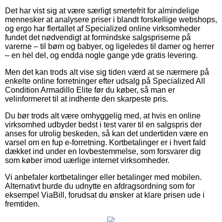
Det har vist sig at være særligt smertefrit for almindelige
mennesker at analysere priser i blandt forskellige webshops,
og ergo har flertallet af Specialized online virksomheder
fundet det nødvendigt at formindske salgspriserne på
varerne – til børn og babyer, og ligeledes til damer og herrer
– en hel del, og endda nogle gange yde gratis levering.
Men det kan trods alt vise sig tiden værd at se nærmere på
enkelte online forretninger efter udsalg på Specialized All
Condition Armadillo Elite før du køber, så man er
velinformeret til at indhente den skarpeste pris.
Du bør trods alt være omhyggelig med, at hvis en online
virksomhed udbyder bedst i test varer til en salgspris der
anses for utrolig beskeden, så kan det undertiden være en
varsel om en fup e-forretning. Kortbetalinger er i hvert fald
dækket ind under en lovbestemmelse, som forsvarer dig
som køber imod uærlige internet virksomheder.
Vi anbefaler kortbetalinger eller betalinger med mobilen.
Alternativt burde du udnytte en afdragsordning som for
eksempel ViaBill, forudsat du ønsker at klare prisen ude i
fremtiden.