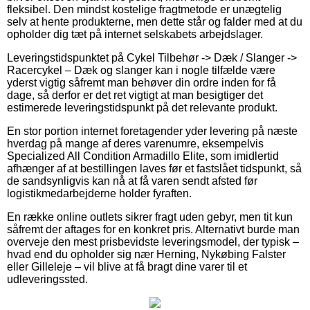
fleksibel. Den mindst kostelige fragtmetode er unægtelig
selv at hente produkterne, men dette står og falder med at du
opholder dig tæt på internet selskabets arbejdslager.
Leveringstidspunktet på Cykel Tilbehør -> Dæk / Slanger ->
Racercykel – Dæk og slanger kan i nogle tilfælde være
yderst vigtig såfremt man behøver din ordre inden for få
dage, så derfor er det ret vigtigt at man besigtiger det
estimerede leveringstidspunkt på det relevante produkt.
En stor portion internet foretagender yder levering på næste
hverdag på mange af deres varenumre, eksempelvis
Specialized All Condition Armadillo Elite, som imidlertid
afhænger af at bestillingen laves før et fastslået tidspunkt, så
de sandsynligvis kan nå at få varen sendt afsted før
logistikmedarbejderne holder fyraften.
En række online outlets sikrer fragt uden gebyr, men tit kun
såfremt der aftages for en konkret pris. Alternativt burde man
overveje den mest prisbevidste leveringsmodel, der typisk –
hvad end du opholder sig nær Herning, Nykøbing Falster
eller Gilleleje – vil blive at få bragt dine varer til et
udleveringssted.