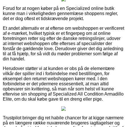
Forud for at nogen køber på en Specialized online butik
kunne man i virkeligheden gennemlæse shoppens regler,
det er dog oftest et tidskrævende projekt.
Et andet alternativ er at efterse om webshoppen er verificeret
af e-mærket, hvilket typisk er et fingerpeg om at online
forretningen retter sig efter de danske retningslinjer, udover
at internet webshoppen ofte efterses af specialister der
forstår de gældende love. Derudover giver det dig anledning
til at få hjælp, for så vidt du møder problemer som følge af
din handel.
Herudover støtter vi at kunden er obs på de elementære
vilkår der spiller ind i forbindelse med bestillingen, for
eksempel den returret webshoppen kører med. I den
forbindelse er det ydermere essesentielt, at man altid
opbevarer sin kvittering, så man når som helst vil kunne
eftervise sin shopping af Specialized All Condition Armadillo
Elite, om du skal købe gave til en dreng eller pige.
Trustpilot bringer dig ret habile chancer for at kigge nærmere
på en længere række nuværende brugeres iagttagelser og