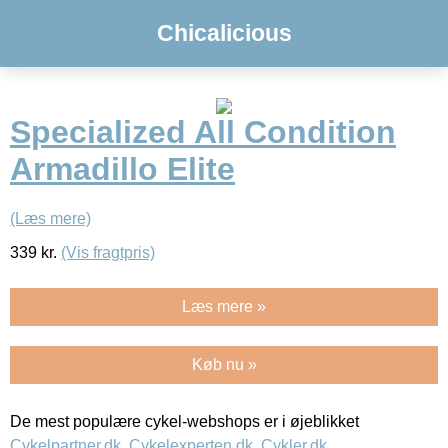
Chicalicious
Specialized All Condition
Armadillo Elite
(Læs mere)
339
kr.
(Vis fragtpris)
Læs mere »
Køb nu »
De mest populære cykel-webshops er i øjeblikket
Cykelpartner.dk
,
Cykelexperten.dk
,
Cykler.dk
,