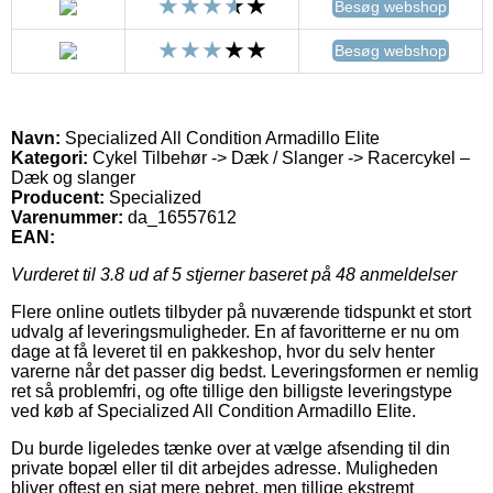
Besøg webshop
Besøg webshop
Navn:
Specialized All Condition Armadillo Elite
Kategori:
Cykel Tilbehør -> Dæk / Slanger -> Racercykel –
Dæk og slanger
Producent:
Specialized
Varenummer:
da_16557612
EAN:
Vurderet til
3.8
ud af 5 stjerner baseret på
48
anmeldelser
Flere online outlets tilbyder på nuværende tidspunkt et stort
udvalg af leveringsmuligheder. En af favoritterne er nu om
dage at få leveret til en pakkeshop, hvor du selv henter
varerne når det passer dig bedst. Leveringsformen er nemlig
ret så problemfri, og ofte tillige den billigste leveringstype
ved køb af Specialized All Condition Armadillo Elite.
Du burde ligeledes tænke over at vælge afsending til din
private bopæl eller til dit arbejdes adresse. Muligheden
bliver oftest en sjat mere pebret, men tillige ekstremt