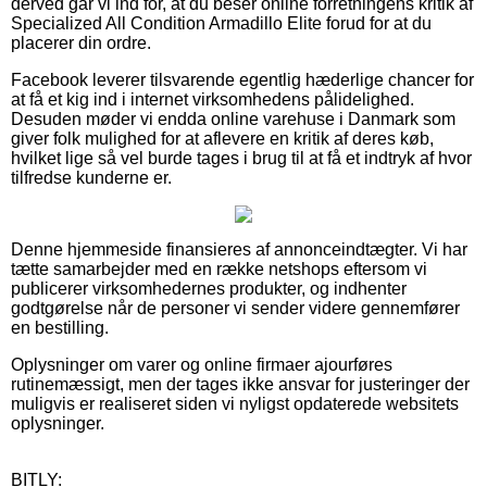
derved går vi ind for, at du beser online forretningens kritik af
Specialized All Condition Armadillo Elite forud for at du
placerer din ordre.
Facebook leverer tilsvarende egentlig hæderlige chancer for
at få et kig ind i internet virksomhedens pålidelighed.
Desuden møder vi endda online varehuse i Danmark som
giver folk mulighed for at aflevere en kritik af deres køb,
hvilket lige så vel burde tages i brug til at få et indtryk af hvor
tilfredse kunderne er.
Denne hjemmeside finansieres af annonceindtægter. Vi har
tætte samarbejder med en række netshops eftersom vi
publicerer virksomhedernes produkter, og indhenter
godtgørelse når de personer vi sender videre gennemfører
en bestilling.
Oplysninger om varer og online firmaer ajourføres
rutinemæssigt, men der tages ikke ansvar for justeringer der
muligvis er realiseret siden vi nyligst opdaterede websitets
oplysninger.
BITLY: