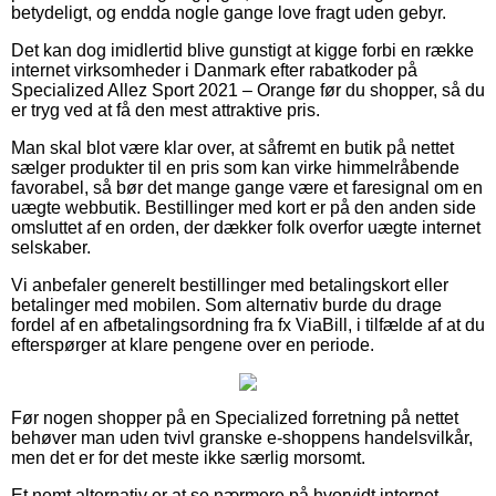
betydeligt, og endda nogle gange love fragt uden gebyr.
Det kan dog imidlertid blive gunstigt at kigge forbi en række
internet virksomheder i Danmark efter rabatkoder på
Specialized Allez Sport 2021 – Orange før du shopper, så du
er tryg ved at få den mest attraktive pris.
Man skal blot være klar over, at såfremt en butik på nettet
sælger produkter til en pris som kan virke himmelråbende
favorabel, så bør det mange gange være et faresignal om en
uægte webbutik. Bestillinger med kort er på den anden side
omsluttet af en orden, der dækker folk overfor uægte internet
selskaber.
Vi anbefaler generelt bestillinger med betalingskort eller
betalinger med mobilen. Som alternativ burde du drage
fordel af en afbetalingsordning fra fx ViaBill, i tilfælde af at du
efterspørger at klare pengene over en periode.
Før nogen shopper på en Specialized forretning på nettet
behøver man uden tvivl granske e-shoppens handelsvilkår,
men det er for det meste ikke særlig morsomt.
Et nemt alternativ er at se nærmere på hvorvidt internet