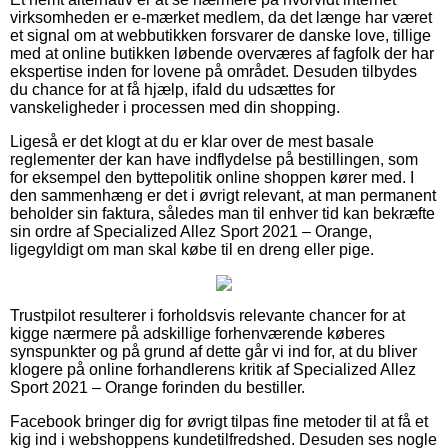
virksomheden er e-mærket medlem, da det længe har været
et signal om at webbutikken forsvarer de danske love, tillige
med at online butikken løbende overværes af fagfolk der har
ekspertise inden for lovene på området. Desuden tilbydes
du chance for at få hjælp, ifald du udsættes for
vanskeligheder i processen med din shopping.
Ligeså er det klogt at du er klar over de mest basale
reglementer der kan have indflydelse på bestillingen, som
for eksempel den byttepolitik online shoppen kører med. I
den sammenhæng er det i øvrigt relevant, at man permanent
beholder sin faktura, således man til enhver tid kan bekræfte
sin ordre af Specialized Allez Sport 2021 – Orange,
ligegyldigt om man skal købe til en dreng eller pige.
Trustpilot resulterer i forholdsvis relevante chancer for at
kigge nærmere på adskillige forhenværende køberes
synspunkter og på grund af dette går vi ind for, at du bliver
klogere på online forhandlerens kritik af Specialized Allez
Sport 2021 – Orange forinden du bestiller.
Facebook bringer dig for øvrigt tilpas fine metoder til at få et
kig ind i webshoppens kundetilfredshed. Desuden ses nogle