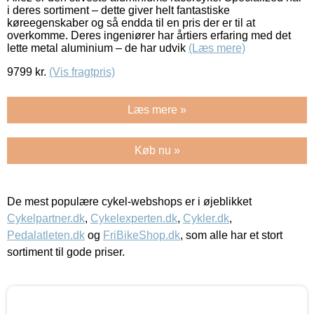
i deres sortiment – dette giver helt fantastiske
køreegenskaber og så endda til en pris der er til at
overkomme. Deres ingeniører har årtiers erfaring med det
lette metal aluminium – de har udvik
(Læs mere)
9799
kr.
(Vis fragtpris)
Læs mere »
Køb nu »
De mest populære cykel-webshops er i øjeblikket
Cykelpartner.dk
,
Cykelexperten.dk
,
Cykler.dk
,
Pedalatleten.dk
og
FriBikeShop.dk
, som alle har et stort
sortiment til gode priser.