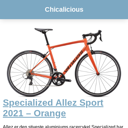
Chicalicious
Specialized Allez Sport
2021 – Orange
Allez er den stiveste aluminiums racercykel Specialized har