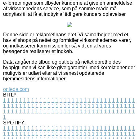
e-forretninger som tilbyder kunderne at give en anmeldelse
af virksomhedens service, som på samme måde må
udnyttes til at få et indtryk af tidligere kunders oplevelser.
Denne side er reklamefinansieret. Vi samarbejder med et
hav af shops på nettet og formidler virksomhedernes varer,
og indkasserer kommission for så vidt en af vores
besøgende realiserer et indkøb.
Data angående tilbud og outlets på nettet opretholdes
hyppigt, men vi kan ikke give garantier imod korrektioner der
muligvis er udført efter at vi senest opdaterede
hjemmesidens informationer.
onleda.com
BITLY:
1
1
1
1
1
1
1
1
1
1
1
1
1
1
1
1
1
1
1
1
1
1
1
1
1
1
1
1
1
1
1
1
1
1
1
1
1
1
1
1
1
1
1
1
1
1
1
1
1
1
1
1
1
1
1
1
1
1
1
1
1
1
1
1
1
1
1
1
1
1
1
1
1
1
1
1
1
1
1
1
1
1
1
1
1
1
1
1
1
1
1
1
1
1
1
1
1
1
1
1
SPOTIFY:
1
1
1
1
1
1
1
1
1
1
1
1
1
1
1
1
1
1
1
1
1
1
1
1
1
1
1
1
1
1
1
1
1
1
1
1
1
1
1
1
1
1
1
1
1
1
1
1
1
1
1
1
1
1
1
1
1
1
1
1
1
1
1
1
1
1