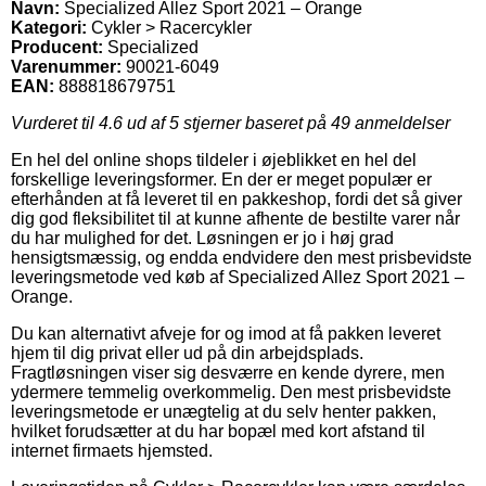
Navn:
Specialized Allez Sport 2021 – Orange
Kategori:
Cykler > Racercykler
Producent:
Specialized
Varenummer:
90021-6049
EAN:
888818679751
Vurderet til
4.6
ud af 5 stjerner baseret på
49
anmeldelser
En hel del online shops tildeler i øjeblikket en hel del
forskellige leveringsformer. En der er meget populær er
efterhånden at få leveret til en pakkeshop, fordi det så giver
dig god fleksibilitet til at kunne afhente de bestilte varer når
du har mulighed for det. Løsningen er jo i høj grad
hensigtsmæssig, og endda endvidere den mest prisbevidste
leveringsmetode ved køb af Specialized Allez Sport 2021 –
Orange.
Du kan alternativt afveje for og imod at få pakken leveret
hjem til dig privat eller ud på din arbejdsplads.
Fragtløsningen viser sig desværre en kende dyrere, men
ydermere temmelig overkommelig. Den mest prisbevidste
leveringsmetode er unægtelig at du selv henter pakken,
hvilket forudsætter at du har bopæl med kort afstand til
internet firmaets hjemsted.