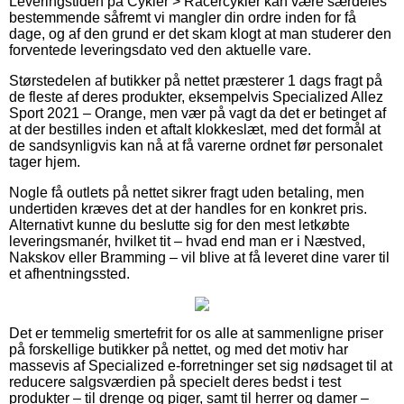
Leveringstiden på Cykler > Racercykler kan være særdeles
bestemmende såfremt vi mangler din ordre inden for få
dage, og af den grund er det skam klogt at man studerer den
forventede leveringsdato ved den aktuelle vare.
Størstedelen af butikker på nettet præsterer 1 dags fragt på
de fleste af deres produkter, eksempelvis Specialized Allez
Sport 2021 – Orange, men vær på vagt da det er betinget af
at der bestilles inden et aftalt klokkeslæt, med det formål at
de sandsynligvis kan nå at få varerne ordnet før personalet
tager hjem.
Nogle få outlets på nettet sikrer fragt uden betaling, men
undertiden kræves det at der handles for en konkret pris.
Alternativt kunne du beslutte sig for den mest letkøbte
leveringsmanér, hvilket tit – hvad end man er i Næstved,
Nakskov eller Bramming – vil blive at få leveret dine varer til
et afhentningssted.
Det er temmelig smertefrit for os alle at sammenligne priser
på forskellige butikker på nettet, og med det motiv har
massevis af Specialized e-forretninger set sig nødsaget til at
reducere salgsværdien på specielt deres bedst i test
produkter – til drenge og piger, samt til herrer og damer –